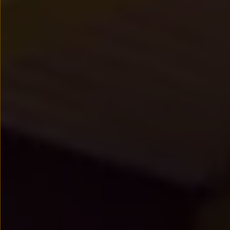
myVolkswagen
Serwis i części
Przegląd okresowy
Naprawy i przeglądy
Olej silnikowy i płyny eksploatacyjne
Koła i opony
Pomoc w razie wypadku i awarii
Serwis i części na raty
Pakiet przeglądów dla Twojego Volkswagena
Badanie satysfakcji klienta – oceń nasz serwis i
Ubezpieczenie opon
Akcesoria
Sklep online akcesoriów
Koła zimowe
Personalizacja
Urządzenia ładujące
Ochrona i pielęgnacja
Akcesoria do poszczególnych modeli
Rozwiązania transportowe i bagażowe
Elektronika i rozrywka
Usługi cyfrowe
Aktualizacje oprogramowania, map i radia
Aplikacje Volkswagen, logowanie i sklep
Znajdź usługi dla swojego modelu
Połączenie telefonu komórkowego z pojazdem