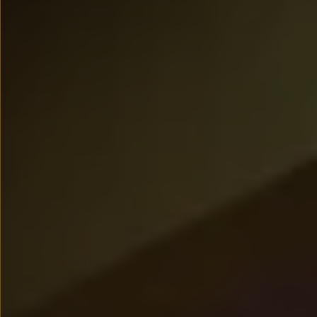
Modele sportowe
Leasing i najem dla firm
Leasing
Najem
Finansowanie aut używanych
Finansowanie dla firm
Kalkulator finansowy
Kredyt i najem
Kredyt
Najem
Finansowanie aut używanych
Kalkulator finansowy
Ubezpieczenia i gwarancje
Ubezpieczenia komunikacyjne
Ubezpieczenie GAP/RTI
Gwarancje
Zakup i finansowanie dla biznesu
Leasing dla biznesu
Mała flota
Duża flota
Elektromobilność dla firm
Skonfiguruj Volkswagena
Poradnik kupującego
Volkswagen dla biznesu
Serwis, akcesoria i aktualizacje