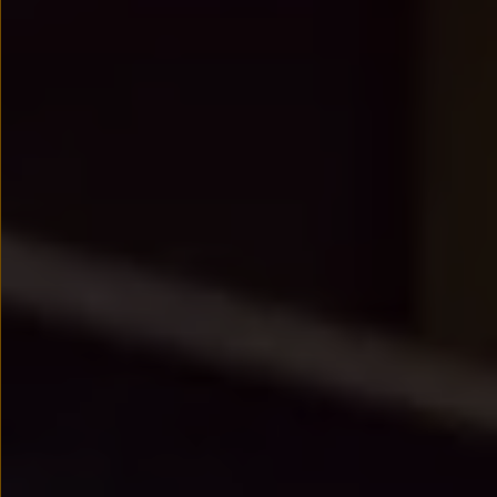
We Charge
Strefa kierowcy
Elektroniczna Instrukcja Obsługi
Informacje dla klientów
Informator o pojeździe
Gwarancje
Lampki ostrzegawcze i sygnalizacyjne
Starsze modele i generacje – archiwum oraz da
Certyfikaty
Wszystkie usługi
Oferty serwisowe
Dla przyszłych użytkowników Volkswagena
Dla obecnych użytkowników Volkswagena
Sezonowe usługi serwisowe
Korzyści autoryzowanego serwisowania
Informacje dla warsztatów
Świat Volkswagena
Volkswagen Magazine
Lifestyle
Eksploatacja
Samochody hybrydowe
SUV-y
Elektromobilność
Rozwój
Technologia