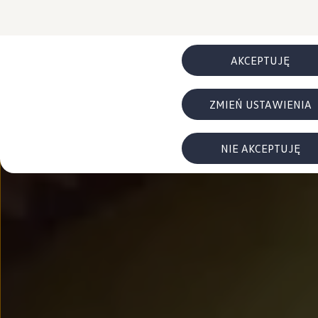
FAQ
Elektromobilność dla firm
Samochody elektryczne ID. – poznaj innowacyjną te
Baterie wysokonapięciowe aut elektrycznych –
Wyświetlacz head-up z rozszerzoną rzeczywist
AKCEPTUJĘ
System hamowania i odzyskiwanie energii
Pompa ciepła
ID. Sound – poznaj wyjątkowy dźwięk samoch
ZMIEŃ USTAWIENIA
Zrównoważony rozwój
Strategia Way to Zero
Pozyskiwanie surowców przez recykling
BlueMotion Technologies
NIE AKCEPTUJĘ
Dane o emisji CO₂
WLTP – zużycie paliwa i emisja CO₂
Recykling samochodów
Recykling baterii i akumulatorów
Oprogramowanie i łączność
ID. Software 6
ID. Software i aktualizacje
Interfejs do Twojego ID.
Zakup, finansowanie i ubezpieczenia
Oferty promocyjne
Promocje na nowe samochody – SUV-y, modele I
Oferty nowych i używanych aut
Kredyt, leasing, najem