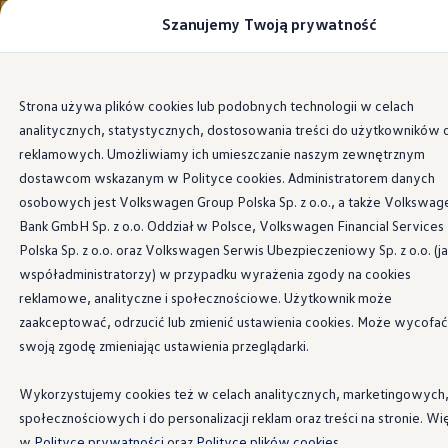
Szanujemy Twoją prywatność
Modele i konfigurator
Porównaj modele
Certyfikowane używane
Volkswagen dla biznesu
Przejdź
Przejdź do
Auta dostępne od ręki
Strona używa plików cookies lub podobnych technologii w celach
głównej
do
Cenniki
analitycznych, statystycznych, dostosowania treści do użytkowników 
zawartości
stopki
Modele elektryczne i elektromobilność
Modele elektryczne
reklamowych. Umożliwiamy ich umieszczanie naszym zewnętrznym
Modele elektryczne
dostawcom wskazanym w Polityce cookies. Administratorem danych
Samochody hybrydowe
osobowych jest Volkswagen Group Polska Sp. z o.o., a także Volkswag
Przyszłe modele i auta koncepcyjne
ID.4 GTX Xtreme
Bank GmbH Sp. z o.o. Oddział w Polsce, Volkswagen Financial Services
ID.5 GTX “Xcite”
Polska Sp. z o.o. oraz Volkswagen Serwis Ubezpieczeniowy Sp. z o.o. (j
Nowy ID. Polo GTI
współadministratorzy) w przypadku wyrażenia zgody na cookies
Ładowanie i zasięg
Ładowanie samochodu elektrycznego w domu –
reklamowe, analityczne i społecznościowe. Użytkownik może
Ładowanie samochodu elektrycznego w trasie – 
zaakceptować, odrzucić lub zmienić ustawienia cookies. Może wycofać
Zasięg samochodów elektrycznych
swoją zgodę zmieniając ustawienia przeglądarki.
Sposoby płatności
Symulator zasięgu i ładowania
Korzyści i koszty
Wykorzystujemy cookies też w celach analitycznych, marketingowych
Koszty utrzymania
społecznościowych i do personalizacji reklam oraz treści na stronie. Wi
Leasing
Najem
w
Polityce prywatności
oraz
Polityce plików cookies.