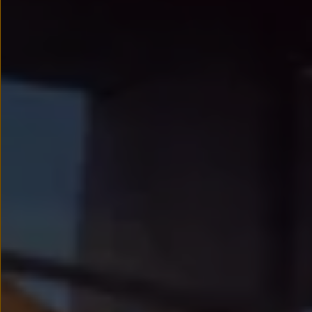
Nowy samochód krok po kroku – poradnik zaku
Samochody ekonomiczne i ekologiczne
Technologie i bezpieczeństwo
Odwiedź Volkswagen Home
Warto wybrać Volkswagena
Infolinia Volkswagen
Podcast Elektrycznie Tematyczni
Umów się na Serwis
Newsletter ID.
Społeczność Volkswagena
Znajdź Dealera
Zapisz się na jazdę próbną