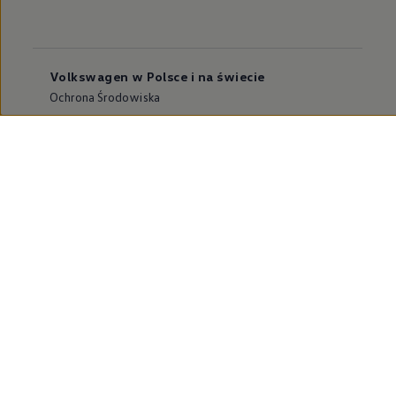
Volkswagen w Polsce i na świecie
Ochrona Środowiska
Dane o emisji CO₂
WLTP – zużycie paliwa i emisja CO₂
Zaktualizuj nawigację
Informacje dla warsztatów
Volkswagen Home
Oferty specjalne na samochody elektryczne
Skonfiguruj Volkswagena
Szybka konfiguracja
Volkswagen AG
Volkswagen Group Polska
Volkswagen Samochody Dostawcze