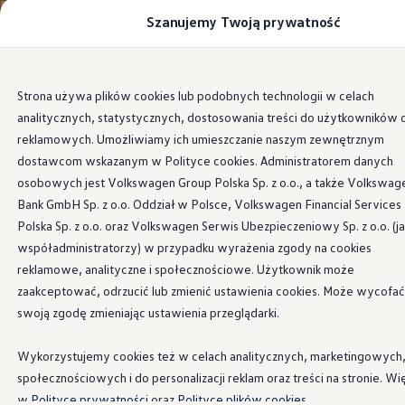
Szanujemy Twoją prywatność
Modele i konfigurator
Porównaj modele
Certyfikowane używane
Volkswagen dla biznesu
Strona Główna
Oferta
Przejdź
Przejdź do
Auta dostępne od ręki
Strona używa plików cookies lub podobnych technologii w celach
głównej
do
Cenniki
analitycznych, statystycznych, dostosowania treści do użytkowników 
zawartości
stopki
Modele elektryczne i elektromobilność
Modele elektryczne
reklamowych. Umożliwiamy ich umieszczanie naszym zewnętrznym
Modele elektryczne
dostawcom wskazanym w Polityce cookies. Administratorem danych
Wybierz model i
Samochody hybrydowe
osobowych jest Volkswagen Group Polska Sp. z o.o., a także Volkswag
Przyszłe modele i auta koncepcyjne
ID.4 GTX Xtreme
Bank GmbH Sp. z o.o. Oddział w Polsce, Volkswagen Financial Services
najbliższy Salon
ID.5 GTX “Xcite”
Polska Sp. z o.o. oraz Volkswagen Serwis Ubezpieczeniowy Sp. z o.o. (j
Nowy ID. Polo GTI
współadministratorzy) w przypadku wyrażenia zgody na cookies
Ładowanie i zasięg
Ładowanie samochodu elektrycznego w domu –
reklamowe, analityczne i społecznościowe. Użytkownik może
Odpowiemy na Twoje pytania, dopasujemy
Ładowanie samochodu elektrycznego w trasie – 
zaakceptować, odrzucić lub zmienić ustawienia cookies. Może wycofać
finansowanie i przygotujemy spersonalizowaną
Zasięg samochodów elektrycznych
swoją zgodę zmieniając ustawienia przeglądarki.
Sposoby płatności
ofertę
Symulator zasięgu i ładowania
Korzyści i koszty
Wykorzystujemy cookies też w celach analitycznych, marketingowych
Koszty utrzymania
społecznościowych i do personalizacji reklam oraz treści na stronie. Wi
Leasing
Najem
w
Polityce prywatności
oraz
Polityce plików cookies.