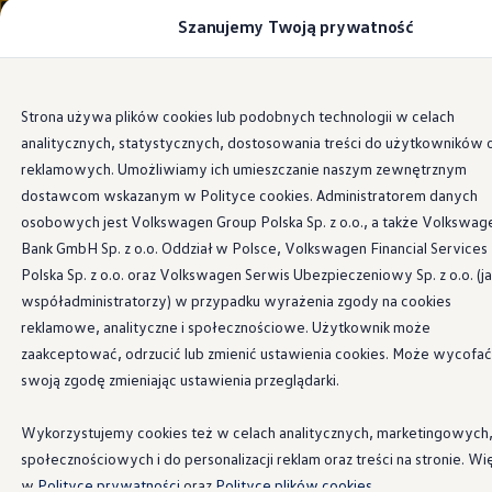
Szanujemy Twoją prywatność
Modele i konfigurator
Porównaj modele
Certyfikowane używane
Volkswagen dla biznesu
Przejdź
Przejdź do
Auta dostępne od ręki
Strona używa plików cookies lub podobnych technologii w celach
głównej
do
Cenniki
analitycznych, statystycznych, dostosowania treści do użytkowników 
zawartości
stopki
Modele elektryczne i elektromobilność
Modele elektryczne
reklamowych. Umożliwiamy ich umieszczanie naszym zewnętrznym
Modele elektryczne
dostawcom wskazanym w Polityce cookies. Administratorem danych
Samochody hybrydowe
osobowych jest Volkswagen Group Polska Sp. z o.o., a także Volkswag
Przyszłe modele i auta koncepcyjne
ID.4 GTX Xtreme
Bank GmbH Sp. z o.o. Oddział w Polsce, Volkswagen Financial Services
ID.5 GTX “Xcite”
Polska Sp. z o.o. oraz Volkswagen Serwis Ubezpieczeniowy Sp. z o.o. (j
Nowy ID. Polo GTI
współadministratorzy) w przypadku wyrażenia zgody na cookies
Ładowanie i zasięg
Ładowanie samochodu elektrycznego w domu –
reklamowe, analityczne i społecznościowe. Użytkownik może
Ładowanie samochodu elektrycznego w trasie – 
zaakceptować, odrzucić lub zmienić ustawienia cookies. Może wycofać
Zasięg samochodów elektrycznych
swoją zgodę zmieniając ustawienia przeglądarki.
Sposoby płatności
Symulator zasięgu i ładowania
Korzyści i koszty
Wykorzystujemy cookies też w celach analitycznych, marketingowych
Koszty utrzymania
społecznościowych i do personalizacji reklam oraz treści na stronie. Wi
Leasing
Najem
w
Polityce prywatności
oraz
Polityce plików cookies.