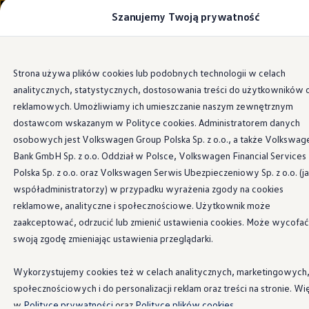
Szanujemy Twoją prywatność
Modele i konfigurator
Porównaj modele
Certyfikowane używane
Volkswagen dla biznesu
Przejdź
Przejdź do
Auta dostępne od ręki
Strona używa plików cookies lub podobnych technologii w celach
głównej
do
Cenniki
analitycznych, statystycznych, dostosowania treści do użytkowników 
zawartości
stopki
Modele elektryczne i elektromobilność
Modele elektryczne
reklamowych. Umożliwiamy ich umieszczanie naszym zewnętrznym
Modele elektryczne
dostawcom wskazanym w Polityce cookies. Administratorem danych
Samochody hybrydowe
osobowych jest Volkswagen Group Polska Sp. z o.o., a także Volkswag
Przyszłe modele i auta koncepcyjne
ID.4 GTX Xtreme
Bank GmbH Sp. z o.o. Oddział w Polsce, Volkswagen Financial Services
ID.5 GTX “Xcite”
Polska Sp. z o.o. oraz Volkswagen Serwis Ubezpieczeniowy Sp. z o.o. (j
Nowy ID. Polo GTI
współadministratorzy) w przypadku wyrażenia zgody na cookies
Ładowanie i zasięg
Ładowanie samochodu elektrycznego w domu –
reklamowe, analityczne i społecznościowe. Użytkownik może
Ładowanie samochodu elektrycznego w trasie – 
zaakceptować, odrzucić lub zmienić ustawienia cookies. Może wycofać
Zasięg samochodów elektrycznych
swoją zgodę zmieniając ustawienia przeglądarki.
Sposoby płatności
Symulator zasięgu i ładowania
Korzyści i koszty
Wykorzystujemy cookies też w celach analitycznych, marketingowych
Koszty utrzymania
społecznościowych i do personalizacji reklam oraz treści na stronie. Wi
Leasing
Najem
w
Polityce prywatności
oraz
Polityce plików cookies.