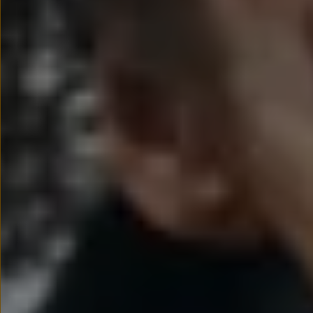
myVolkswagen
Serwis i części
Przegląd okresowy
Naprawy i przeglądy
Olej silnikowy i płyny eksploatacyjne
Koła i opony
Pomoc w razie wypadku i awarii
Serwis i części na raty
Pakiet przeglądów dla Twojego Volkswagena
Badanie satysfakcji klienta – oceń nasz serwis i
Ubezpieczenie opon
Akcesoria
Sklep online akcesoriów
Koła zimowe
Personalizacja
Urządzenia ładujące
Ochrona i pielęgnacja
Akcesoria do poszczególnych modeli
Rozwiązania transportowe i bagażowe
Elektronika i rozrywka
Usługi cyfrowe
Aktualizacje oprogramowania, map i radia
Aplikacje Volkswagen, logowanie i sklep
Znajdź usługi dla swojego modelu
Połączenie telefonu komórkowego z pojazdem