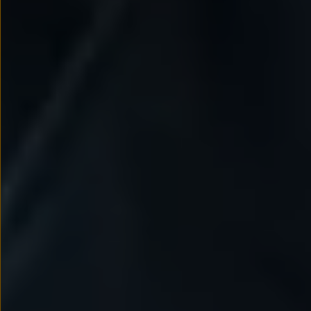
Nowy samochód krok po kroku – poradnik zaku
Samochody ekonomiczne i ekologiczne
Technologie i bezpieczeństwo
Odwiedź Volkswagen Home
Warto wybrać Volkswagena
Infolinia Volkswagen
Podcast Elektrycznie Tematyczni
Umów się na Serwis
Newsletter ID.
Społeczność Volkswagena
Znajdź Dealera
Zapisz się na jazdę próbną