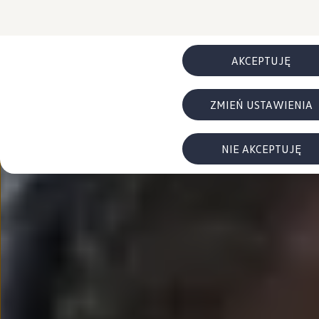
FAQ
Elektromobilność dla firm
Samochody elektryczne ID. – poznaj innowacyjną te
Baterie wysokonapięciowe aut elektrycznych –
Wyświetlacz head-up z rozszerzoną rzeczywist
AKCEPTUJĘ
System hamowania i odzyskiwanie energii
Pompa ciepła
ID. Sound – poznaj wyjątkowy dźwięk samoch
ZMIEŃ USTAWIENIA
Zrównoważony rozwój
Strategia Way to Zero
Pozyskiwanie surowców przez recykling
BlueMotion Technologies
NIE AKCEPTUJĘ
Dane o emisji CO₂
WLTP – zużycie paliwa i emisja CO₂
Recykling samochodów
Recykling baterii i akumulatorów
Oprogramowanie i łączność
ID. Software 6
ID. Software i aktualizacje
Interfejs do Twojego ID.
Zakup, finansowanie i ubezpieczenia
Oferty promocyjne
Promocje na nowe samochody – SUV-y, modele I
Oferty nowych i używanych aut
Kredyt, leasing, najem