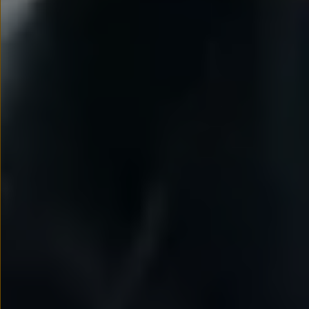
We Charge
Strefa kierowcy
Elektroniczna Instrukcja Obsługi
Informacje dla klientów
Informator o pojeździe
Gwarancje
Lampki ostrzegawcze i sygnalizacyjne
Starsze modele i generacje – archiwum oraz da
Certyfikaty
Wszystkie usługi
Oferty serwisowe
Dla przyszłych użytkowników Volkswagena
Dla obecnych użytkowników Volkswagena
Sezonowe usługi serwisowe
Korzyści autoryzowanego serwisowania
Informacje dla warsztatów
Świat Volkswagena
Volkswagen Magazine
Lifestyle
Eksploatacja
Samochody hybrydowe
SUV-y
Elektromobilność
Rozwój
Technologia