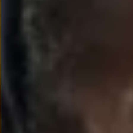
Modele sportowe
Leasing i najem dla firm
Leasing
Najem
Finansowanie aut używanych
Finansowanie dla firm
Kalkulator finansowy
Kredyt i najem
Kredyt
Najem
Finansowanie aut używanych
Kalkulator finansowy
Ubezpieczenia i gwarancje
Ubezpieczenia komunikacyjne
Ubezpieczenie GAP/RTI
Gwarancje
Zakup i finansowanie dla biznesu
Leasing dla biznesu
Mała flota
Duża flota
Elektromobilność dla firm
Skonfiguruj Volkswagena
Poradnik kupującego
Volkswagen dla biznesu
Serwis, akcesoria i aktualizacje