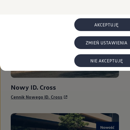
FAQ
Elektromobilność dla firm
Samochody elektryczne ID. – poznaj innowacyjną te
Baterie wysokonapięciowe aut elektrycznych –
Wyświetlacz head-up z rozszerzoną rzeczywist
AKCEPTUJĘ
System hamowania i odzyskiwanie energii
Pompa ciepła
ID. Sound – poznaj wyjątkowy dźwięk samoch
ZMIEŃ USTAWIENIA
Zrównoważony rozwój
Strategia Way to Zero
Pozyskiwanie surowców przez recykling
BlueMotion Technologies
NIE AKCEPTUJĘ
Dane o emisji CO₂
WLTP – zużycie paliwa i emisja CO₂
Recykling samochodów
Recykling baterii i akumulatorów
Nowy ID. Cross
Oprogramowanie i łączność
ID. Software 6
ID. Software i aktualizacje
Cennik Nowego ID. Cross
Interfejs do Twojego ID.
Zakup, finansowanie i ubezpieczenia
Oferty promocyjne
Promocje na nowe samochody – SUV-y, modele I
Oferty nowych i używanych aut
Kredyt, leasing, najem