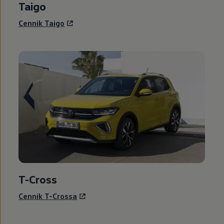
Taigo
Nowy samochód krok po kroku – poradnik zaku
Samochody ekonomiczne i ekologiczne
Cennik Taigo
Technologie i bezpieczeństwo
Odwiedź Volkswagen Home
Warto wybrać Volkswagena
Infolinia Volkswagen
Podcast Elektrycznie Tematyczni
Umów się na Serwis
Newsletter ID.
Społeczność Volkswagena
Znajdź Dealera
Zapisz się na jazdę próbną
T-Cross
Cennik T-Crossa