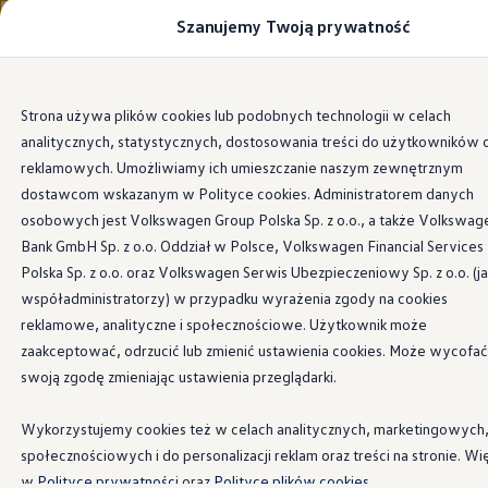
Szanujemy Twoją prywatność
Modele i konfigurator
Porównaj modele
Certyfikowane używane
Volkswagen dla biznesu
Strona Główna
Cenniki
Przejdź
Przejdź do
Auta dostępne od ręki
Strona używa plików cookies lub podobnych technologii w celach
głównej
do
Cenniki
analitycznych, statystycznych, dostosowania treści do użytkowników 
zawartości
stopki
Modele elektryczne i elektromobilność
Modele elektryczne
reklamowych. Umożliwiamy ich umieszczanie naszym zewnętrznym
Modele elektryczne
dostawcom wskazanym w Polityce cookies. Administratorem danych
Cenniki
Volkswagen
.
Samochody hybrydowe
osobowych jest Volkswagen Group Polska Sp. z o.o., a także Volkswag
Przyszłe modele i auta koncepcyjne
ID.4 GTX Xtreme
Bank GmbH Sp. z o.o. Oddział w Polsce, Volkswagen Financial Services
ID.5 GTX “Xcite”
Polska Sp. z o.o. oraz Volkswagen Serwis Ubezpieczeniowy Sp. z o.o. (j
Sprawdź cennik Twojego wymarzonego modelu
Nowy ID. Polo GTI
współadministratorzy) w przypadku wyrażenia zgody na cookies
Ładowanie i zasięg
Volkswagena.
Ładowanie samochodu elektrycznego w domu –
reklamowe, analityczne i społecznościowe. Użytkownik może
Ładowanie samochodu elektrycznego w trasie – 
zaakceptować, odrzucić lub zmienić ustawienia cookies. Może wycofać
Zasięg samochodów elektrycznych
swoją zgodę zmieniając ustawienia przeglądarki.
Sposoby płatności
Symulator zasięgu i ładowania
Korzyści i koszty
Nowości
Wykorzystujemy cookies też w celach analitycznych, marketingowych
Koszty utrzymania
społecznościowych i do personalizacji reklam oraz treści na stronie. Wi
Leasing
Najem
w
Polityce prywatności
oraz
Polityce plików cookies.