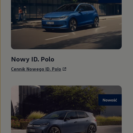
Modele sportowe
Leasing i najem dla firm
Leasing
Najem
Finansowanie aut używanych
Finansowanie dla firm
Kalkulator finansowy
Kredyt i najem
Kredyt
Najem
Finansowanie aut używanych
Nowy ID. Polo
Kalkulator finansowy
Ubezpieczenia i gwarancje
Cennik Nowego ID. Polo
Ubezpieczenia komunikacyjne
Ubezpieczenie GAP/RTI
Gwarancje
Zakup i finansowanie dla biznesu
Leasing dla biznesu
Mała flota
Duża flota
Elektromobilność dla firm
Skonfiguruj Volkswagena
Poradnik kupującego
Volkswagen dla biznesu
Serwis, akcesoria i aktualizacje