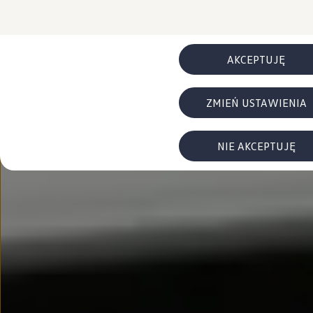
FAQ
Elektromobilność dla firm
Samochody elektryczne ID. – poznaj innowacyjną te
Baterie wysokonapięciowe aut elektrycznych –
Wyświetlacz head-up z rozszerzoną rzeczywist
AKCEPTUJĘ
System hamowania i odzyskiwanie energii
Pompa ciepła
ID. Sound – poznaj wyjątkowy dźwięk samoch
ZMIEŃ USTAWIENIA
Zrównoważony rozwój
Strategia Way to Zero
Pozyskiwanie surowców przez recykling
BlueMotion Technologies
NIE AKCEPTUJĘ
Dane o emisji CO₂
WLTP – zużycie paliwa i emisja CO₂
Recykling samochodów
Recykling baterii i akumulatorów
Oprogramowanie i łączność
ID. Software 6
ID. Software i aktualizacje
Interfejs do Twojego ID.
Zakup, finansowanie i ubezpieczenia
Oferty promocyjne
Promocje na nowe samochody – SUV-y, modele I
Oferty nowych i używanych aut
Kredyt, leasing, najem