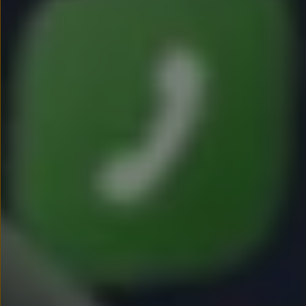
We Charge
Strefa kierowcy
Elektroniczna Instrukcja Obsługi
Informacje dla klientów
Informator o pojeździe
Gwarancje
Lampki ostrzegawcze i sygnalizacyjne
Starsze modele i generacje – archiwum oraz da
Certyfikaty
Wszystkie usługi
Oferty serwisowe
Dla przyszłych użytkowników Volkswagena
Dla obecnych użytkowników Volkswagena
Sezonowe usługi serwisowe
Korzyści autoryzowanego serwisowania
Informacje dla warsztatów
Świat Volkswagena
Volkswagen Magazine
Lifestyle
Eksploatacja
Samochody hybrydowe
SUV-y
Elektromobilność
Rozwój
Technologia