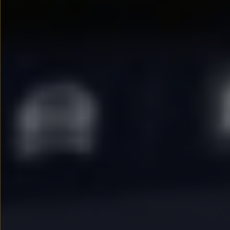
Modele sportowe
Leasing i najem dla firm
Leasing
Najem
Finansowanie aut używanych
Finansowanie dla firm
Kalkulator finansowy
Kredyt i najem
Kredyt
Najem
Finansowanie aut używanych
Kalkulator finansowy
Ubezpieczenia i gwarancje
Ubezpieczenia komunikacyjne
Ubezpieczenie GAP/RTI
Gwarancje
Zakup i finansowanie dla biznesu
Leasing dla biznesu
Mała flota
Duża flota
Elektromobilność dla firm
Skonfiguruj Volkswagena
Poradnik kupującego
Volkswagen dla biznesu
Serwis, akcesoria i aktualizacje