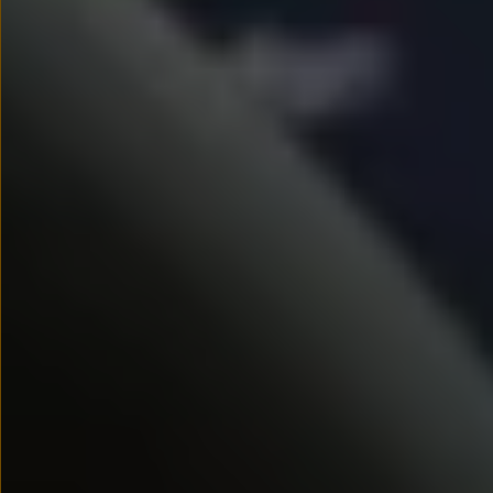
Nowy samochód krok po kroku – poradnik zaku
Samochody ekonomiczne i ekologiczne
Technologie i bezpieczeństwo
Odwiedź Volkswagen Home
Warto wybrać Volkswagena
Infolinia Volkswagen
Podcast Elektrycznie Tematyczni
Umów się na Serwis
Newsletter ID.
Społeczność Volkswagena
Znajdź Dealera
Zapisz się na jazdę próbną