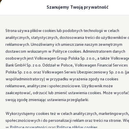
Szanujemy Twoją prywatność
Modele i konfigurator
Porównaj modele
Certyfikowane używane
Volkswagen dla biznesu
Przejdź
Przejdź do
Auta dostępne od ręki
Strona używa plików cookies lub podobnych technologii w celach
głównej
do
Cenniki
analitycznych, statystycznych, dostosowania treści do użytkowników 
zawartości
stopki
Modele elektryczne i elektromobilność
Modele elektryczne
reklamowych. Umożliwiamy ich umieszczanie naszym zewnętrznym
Modele elektryczne
dostawcom wskazanym w Polityce cookies. Administratorem danych
Samochody hybrydowe
osobowych jest Volkswagen Group Polska Sp. z o.o., a także Volkswag
Przyszłe modele i auta koncepcyjne
ID.4 GTX Xtreme
Bank GmbH Sp. z o.o. Oddział w Polsce, Volkswagen Financial Services
ID.5 GTX “Xcite”
Polska Sp. z o.o. oraz Volkswagen Serwis Ubezpieczeniowy Sp. z o.o. (j
Nowy ID. Polo GTI
współadministratorzy) w przypadku wyrażenia zgody na cookies
Ładowanie i zasięg
Ładowanie samochodu elektrycznego w domu –
reklamowe, analityczne i społecznościowe. Użytkownik może
Ładowanie samochodu elektrycznego w trasie – 
zaakceptować, odrzucić lub zmienić ustawienia cookies. Może wycofać
Zasięg samochodów elektrycznych
swoją zgodę zmieniając ustawienia przeglądarki.
Sposoby płatności
Symulator zasięgu i ładowania
Korzyści i koszty
Wykorzystujemy cookies też w celach analitycznych, marketingowych
Koszty utrzymania
społecznościowych i do personalizacji reklam oraz treści na stronie. Wi
Leasing
Najem
w
Polityce prywatności
oraz
Polityce plików cookies.