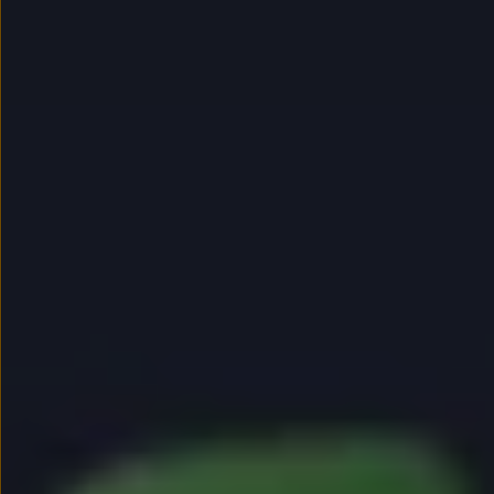
myVolkswagen
Serwis i części
Przegląd okresowy
Naprawy i przeglądy
Olej silnikowy i płyny eksploatacyjne
Koła i opony
Pomoc w razie wypadku i awarii
Serwis i części na raty
Pakiet przeglądów dla Twojego Volkswagena
Badanie satysfakcji klienta – oceń nasz serwis i
Ubezpieczenie opon
Akcesoria
Sklep online akcesoriów
Koła zimowe
Personalizacja
Urządzenia ładujące
Ochrona i pielęgnacja
Akcesoria do poszczególnych modeli
Rozwiązania transportowe i bagażowe
Elektronika i rozrywka
Usługi cyfrowe
Aktualizacje oprogramowania, map i radia
Aplikacje Volkswagen, logowanie i sklep
Znajdź usługi dla swojego modelu
Połączenie telefonu komórkowego z pojazdem