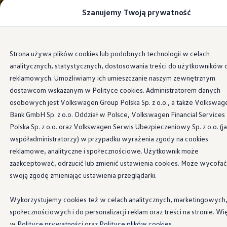
Szanujemy Twoją prywatność
Modele i konfigurator
Porównaj modele
Certyfikowane używane
Volkswagen dla biznesu
Przejdź
Przejdź do
Auta dostępne od ręki
Strona używa plików cookies lub podobnych technologii w celach
głównej
do
Cenniki
analitycznych, statystycznych, dostosowania treści do użytkowników 
zawartości
stopki
Modele elektryczne i elektromobilność
Modele elektryczne
reklamowych. Umożliwiamy ich umieszczanie naszym zewnętrznym
Modele elektryczne
dostawcom wskazanym w Polityce cookies. Administratorem danych
Samochody hybrydowe
osobowych jest Volkswagen Group Polska Sp. z o.o., a także Volkswag
Przyszłe modele i auta koncepcyjne
ID.4 GTX Xtreme
Bank GmbH Sp. z o.o. Oddział w Polsce, Volkswagen Financial Services
ID.5 GTX “Xcite”
Polska Sp. z o.o. oraz Volkswagen Serwis Ubezpieczeniowy Sp. z o.o. (j
Nowy ID. Polo GTI
współadministratorzy) w przypadku wyrażenia zgody na cookies
Ładowanie i zasięg
Ładowanie samochodu elektrycznego w domu –
reklamowe, analityczne i społecznościowe. Użytkownik może
Ładowanie samochodu elektrycznego w trasie – 
zaakceptować, odrzucić lub zmienić ustawienia cookies. Może wycofać
Zasięg samochodów elektrycznych
swoją zgodę zmieniając ustawienia przeglądarki.
Sposoby płatności
Symulator zasięgu i ładowania
Korzyści i koszty
Wykorzystujemy cookies też w celach analitycznych, marketingowych
Koszty utrzymania
społecznościowych i do personalizacji reklam oraz treści na stronie. Wi
Leasing
Najem
w
Polityce prywatności
oraz
Polityce plików cookies.