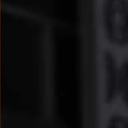
Modele sportowe
Leasing i najem dla firm
Leasing
Najem
Finansowanie aut używanych
Finansowanie dla firm
Kalkulator finansowy
Kredyt i najem
Kredyt
Najem
Finansowanie aut używanych
Kalkulator finansowy
Ubezpieczenia i gwarancje
Ubezpieczenia komunikacyjne
Ubezpieczenie GAP/RTI
Gwarancje
Zakup i finansowanie dla biznesu
Leasing dla biznesu
Mała flota
Duża flota
Elektromobilność dla firm
Skonfiguruj Volkswagena
Poradnik kupującego
Volkswagen dla biznesu
Serwis, akcesoria i aktualizacje