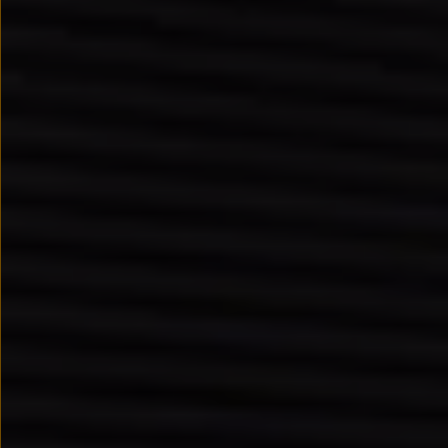
Nowy samochód krok po kroku – poradnik zaku
Samochody ekonomiczne i ekologiczne
Technologie i bezpieczeństwo
Odwiedź Volkswagen Home
Warto wybrać Volkswagena
Infolinia Volkswagen
Podcast Elektrycznie Tematyczni
Umów się na Serwis
Newsletter ID.
Społeczność Volkswagena
Znajdź Dealera
Zapisz się na jazdę próbną