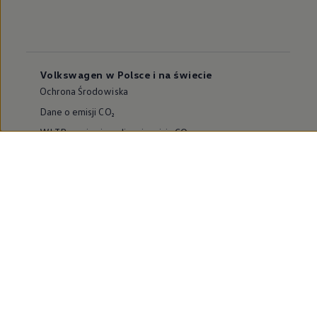
Volkswagen w Polsce i na świecie
Ochrona Środowiska
Dane o emisji CO₂
WLTP – zużycie paliwa i emisja CO₂
Zaktualizuj nawigację
Informacje dla warsztatów
Volkswagen Home
Oferty specjalne na samochody elektryczne
Skonfiguruj Volkswagena
Szybka konfiguracja
Volkswagen AG
Volkswagen Group Polska
Volkswagen Samochody Dostawcze