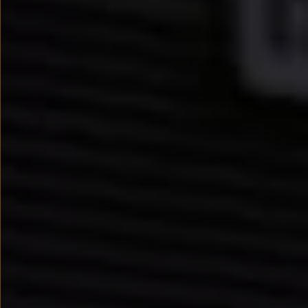
We Charge
Strefa kierowcy
Elektroniczna Instrukcja Obsługi
Informacje dla klientów
Informator o pojeździe
Gwarancje
Lampki ostrzegawcze i sygnalizacyjne
Starsze modele i generacje – archiwum oraz da
Certyfikaty
Wszystkie usługi
Oferty serwisowe
Dla przyszłych użytkowników Volkswagena
Dla obecnych użytkowników Volkswagena
Sezonowe usługi serwisowe
Korzyści autoryzowanego serwisowania
Informacje dla warsztatów
Świat Volkswagena
Volkswagen Magazine
Lifestyle
Eksploatacja
Samochody hybrydowe
SUV-y
Elektromobilność
Rozwój
Technologia