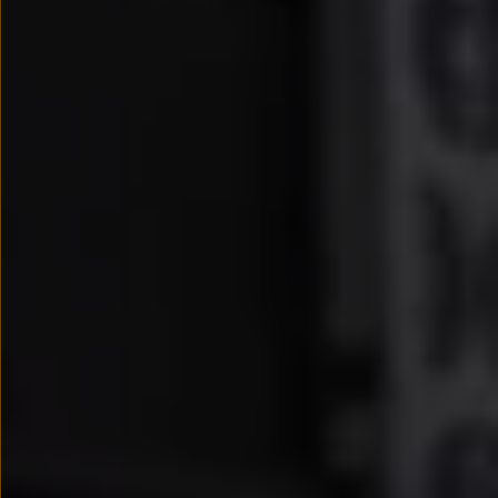
myVolkswagen
Serwis i części
Przegląd okresowy
Naprawy i przeglądy
Olej silnikowy i płyny eksploatacyjne
Koła i opony
Pomoc w razie wypadku i awarii
Serwis i części na raty
Pakiet przeglądów dla Twojego Volkswagena
Badanie satysfakcji klienta – oceń nasz serwis i
Ubezpieczenie opon
Akcesoria
Sklep online akcesoriów
Koła zimowe
Personalizacja
Urządzenia ładujące
Ochrona i pielęgnacja
Akcesoria do poszczególnych modeli
Rozwiązania transportowe i bagażowe
Elektronika i rozrywka
Usługi cyfrowe
Aktualizacje oprogramowania, map i radia
Aplikacje Volkswagen, logowanie i sklep
Znajdź usługi dla swojego modelu
Połączenie telefonu komórkowego z pojazdem