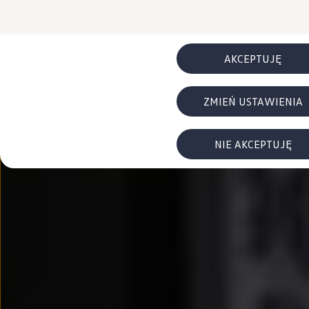
FAQ
Elektromobilność dla firm
Samochody elektryczne ID. – poznaj innowacyjną te
Baterie wysokonapięciowe aut elektrycznych –
Wyświetlacz head-up z rozszerzoną rzeczywist
AKCEPTUJĘ
System hamowania i odzyskiwanie energii
Pompa ciepła
ID. Sound – poznaj wyjątkowy dźwięk samoch
ZMIEŃ USTAWIENIA
Zrównoważony rozwój
Strategia Way to Zero
Pozyskiwanie surowców przez recykling
BlueMotion Technologies
NIE AKCEPTUJĘ
Dane o emisji CO₂
WLTP – zużycie paliwa i emisja CO₂
Recykling samochodów
Recykling baterii i akumulatorów
Oprogramowanie i łączność
ID. Software 6
ID. Software i aktualizacje
Interfejs do Twojego ID.
Zakup, finansowanie i ubezpieczenia
Oferty promocyjne
Promocje na nowe samochody – SUV-y, modele I
Oferty nowych i używanych aut
Kredyt, leasing, najem