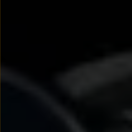
Nowy samochód krok po kroku – poradnik zaku
Samochody ekonomiczne i ekologiczne
Technologie i bezpieczeństwo
Odwiedź Volkswagen Home
Warto wybrać Volkswagena
Infolinia Volkswagen
Podcast Elektrycznie Tematyczni
Umów się na Serwis
Newsletter ID.
Społeczność Volkswagena
Znajdź Dealera
Zapisz się na jazdę próbną