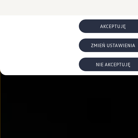
FAQ
Elektromobilność dla firm
Samochody elektryczne ID. – poznaj innowacyjną te
Baterie wysokonapięciowe aut elektrycznych –
Wyświetlacz head-up z rozszerzoną rzeczywist
AKCEPTUJĘ
System hamowania i odzyskiwanie energii
Pompa ciepła
ID. Sound – poznaj wyjątkowy dźwięk samoch
ZMIEŃ USTAWIENIA
Zrównoważony rozwój
Strategia Way to Zero
Pozyskiwanie surowców przez recykling
BlueMotion Technologies
NIE AKCEPTUJĘ
Dane o emisji CO₂
WLTP – zużycie paliwa i emisja CO₂
Recykling samochodów
Recykling baterii i akumulatorów
Oprogramowanie i łączność
ID. Software 6
ID. Software i aktualizacje
Interfejs do Twojego ID.
Zakup, finansowanie i ubezpieczenia
Oferty promocyjne
Promocje na nowe samochody – SUV-y, modele I
Oferty nowych i używanych aut
Kredyt, leasing, najem