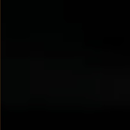
Modele sportowe
Leasing i najem dla firm
Leasing
Najem
Finansowanie aut używanych
Finansowanie dla firm
Kalkulator finansowy
Kredyt i najem
Kredyt
Najem
Finansowanie aut używanych
Kalkulator finansowy
Ubezpieczenia i gwarancje
Ubezpieczenia komunikacyjne
Ubezpieczenie GAP/RTI
Gwarancje
Zakup i finansowanie dla biznesu
Leasing dla biznesu
Mała flota
Duża flota
Elektromobilność dla firm
Skonfiguruj Volkswagena
Poradnik kupującego
Volkswagen dla biznesu
Serwis, akcesoria i aktualizacje