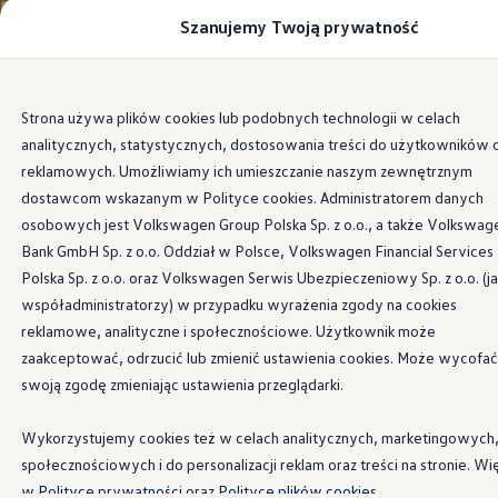
Szanujemy Twoją prywatność
Modele i konfigurator
Porównaj modele
Certyfikowane używane
Volkswagen dla biznesu
Przejdź
Przejdź do
Auta dostępne od ręki
Strona używa plików cookies lub podobnych technologii w celach
głównej
do
Cenniki
analitycznych, statystycznych, dostosowania treści do użytkowników 
zawartości
stopki
Modele elektryczne i elektromobilność
Modele elektryczne
reklamowych. Umożliwiamy ich umieszczanie naszym zewnętrznym
Modele elektryczne
dostawcom wskazanym w Polityce cookies. Administratorem danych
Samochody hybrydowe
osobowych jest Volkswagen Group Polska Sp. z o.o., a także Volkswag
Przyszłe modele i auta koncepcyjne
ID.4 GTX Xtreme
Bank GmbH Sp. z o.o. Oddział w Polsce, Volkswagen Financial Services
ID.5 GTX “Xcite”
Polska Sp. z o.o. oraz Volkswagen Serwis Ubezpieczeniowy Sp. z o.o. (j
Nowy ID. Polo GTI
współadministratorzy) w przypadku wyrażenia zgody na cookies
Ładowanie i zasięg
Ładowanie samochodu elektrycznego w domu –
reklamowe, analityczne i społecznościowe. Użytkownik może
Ładowanie samochodu elektrycznego w trasie – 
zaakceptować, odrzucić lub zmienić ustawienia cookies. Może wycofać
Zasięg samochodów elektrycznych
swoją zgodę zmieniając ustawienia przeglądarki.
Sposoby płatności
Symulator zasięgu i ładowania
Korzyści i koszty
Wykorzystujemy cookies też w celach analitycznych, marketingowych
Koszty utrzymania
społecznościowych i do personalizacji reklam oraz treści na stronie. Wi
Leasing
Najem
w
Polityce prywatności
oraz
Polityce plików cookies.