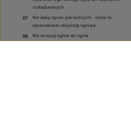
rozładowanych.
Nie ładuj ogniw pierwotnych - może to
spowodować eksplozję ogniwa.
Nie wrzucaj ogniw do ognia.
Nie przechowuj ogniw razem z
przedmiotami metalowymi. Spowodować
to może zwarcie biegunów ogniwa, a w
konsekwencji jego rozładowanie.
Pamiętaj!
Nigdy nie wyrzucaj zużytych baterii i
akumulatorów wraz z innymi odpadami.
Zostawiaj te produkty w specjalnie do tego
przeznaczonych miejscach i punktach