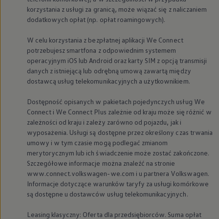
korzystania z usługi za granicą, może wiązać się z naliczaniem
dodatkowych opłat (np. opłat roamingowych).
W celu korzystania z bezpłatnej aplikacji We Connect
potrzebujesz smartfona z odpowiednim systemem
operacyjnym iOS lub Android oraz karty SIM z opcją transmisji
danych z istniejącą lub odrębną umową zawartą między
dostawcą usług telekomunikacyjnych a użytkownikiem.
Dostępność opisanych w pakietach pojedynczych usług We
Connect i We Connect Plus zależnie od kraju może się różnić w
zależności od kraju i zależy zarówno od pojazdu, jak i
wyposażenia. Usługi są dostępne przez określony czas trwania
umowy i w tym czasie mogą podlegać zmianom
merytorycznym lub ich świadczenie może zostać zakończone.
Szczegółowe informacje można znaleźć na stronie
www.connect.volkswagen-we.com i u partnera
Volkswagen
.
Informacje dotyczące warunków taryfy za usługi komórkowe
są dostępne u dostawców usług telekomunikacyjnych.
Leasing klasyczny: Oferta dla przedsiębiorców. Suma opłat