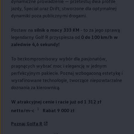
dynamiczne prowadzenie — przetestuj dwa profile
jazdy, Special oraz Drift, stworzone dla optymalnej
dynamiki poza publicznymi drogami.
Postaw na
silnik o mocy 333 KM
- to za jego sprawą
legendarny Golf R przyspiesza od
0 do 100 km/h w
zaledwie 4,6 sekundy!
To bezkompromisowy wybór dla pasjonatów,
pragnących wybrać moc i elegancję w jednym
perfekcyjnym pakiecie. Poznaj wzbogaconą estetykę i
wyrafinowane technologie, tworzące niepowtarzalne
doznania za kierownicą.
W atrakcyjnej cenie i racie już od 1 312 zł
1
netto/m-c
Rabat 9 000 zł
Poznaj Golfa R