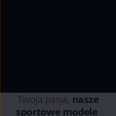
--:--
Pozostało, --:--
Twoja pasja,
nasze
sportowe modele