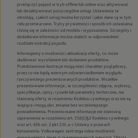
myVolkswagen
przełączyć pojazd w tryb offline lub online oraz aktywować
Serwis i części
lub dezaktywować poszczególne usługi. Ustawienia te
Przegląd okresowy
określają, z jakich usług można korzystać i jakie dane są w tym
Naprawy i przeglądy
celu przetwarzane. Tryby prywatności i sposób ich ustawiania
Olej silnikowy i płyny eksploatacyjne
różnią się w zależności od modelu i wyposażenia. Szczegóły i
Koła i opony
dodatkowe informacje można znaleźć w odpowiednim
Pomoc w razie wypadku i awarii
Serwis i części na raty
rozdziale instrukcji pojazdu.
Pakiet przeglądów dla Twojego Volkswagena
Informujemy o możliwości aktualizacji oferty, co może
Badanie satysfakcji klienta – oceń nasz serwis i
Ubezpieczenie opon
skutkować wycofaniem lub dodaniem produktów.
Akcesoria
Przedstawione ilustracje mogą mieć charakter poglądowy,
Sklep online akcesoriów
przez co nie będą wiernym odzwierciedleniem wyglądu
Koła zimowe
rzeczywistego prezentowanych produktów. Wszelkie
Personalizacja
prezentowane informacje, w szczególności zdjęcia, wykresy,
Urządzenia ładujące
specyfikacje, opisy, rysunki lub parametry techniczne, nie
Ochrona i pielęgnacja
Akcesoria do poszczególnych modeli
stanowią oferty w rozumieniu Kodeksu cywilnego oraz nie są
Rozwiązania transportowe i bagażowe
wiążące i mogą ulec zmianie bez wcześniejszego
Elektronika i rozrywka
powiadomienia. Prezentowane informacje nie stanowią
Usługi cyfrowe
zapewnienia w rozumieniu art. 556(1)§2 Kodeksu cywilnego
Aktualizacje oprogramowania, map i radia
oraz art. 43b ust. 2 pkt 2 lit. a-c Ustawy o prawach
Aplikacje Volkswagen, logowanie i sklep
konsumenta.
Volkswagen
zastrzega sobie możliwość
Znajdź usługi dla swojego modelu
Połączenie telefonu komórkowego z pojazdem
wprowadzenia zmian w prezentowanych wersjach. Oferta