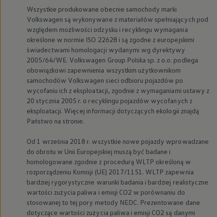
Wszystkie produkowane obecnie samochody marki
Volkswagen
są wykonywane z materiałów spełniających pod
względem możliwości odzysku i recyklingu wymagania
określone w normie ISO 22628 i są zgodne z europejskimi
świadectwami homologacji wydanymi wg dyrektywy
2005/64/WE.
Volkswagen
Group Polska sp. z o.o. podlega
obowiązkowi zapewnienia wszystkim użytkownikom
samochodów
Volkswagen
sieci odbioru pojazdów po
wycofaniu ich z eksploatacji, zgodnie z wymaganiami ustawy z
20 stycznia 2005 r. o recyklingu pojazdów wycofanych z
eksploatacji. Więcej informacji dotyczących ekologii znajdą
Państwo na stronie.
Od 1 września 2018 r. wszystkie nowe pojazdy wprowadzane
do obrotu w Unii Europejskiej muszą być badane i
homologowane zgodnie z procedurą WLTP określoną w
rozporządzeniu Komisji (UE) 2017/1151. WLTP zapewnia
bardziej rygorystyczne warunki badania i bardziej realistyczne
wartości zużycia paliwa i emisji CO2 w porównaniu do
stosowanej to tej pory metody NEDC. Prezentowane dane
dotyczące wartości zużycia paliwa i emisji CO2 są danymi