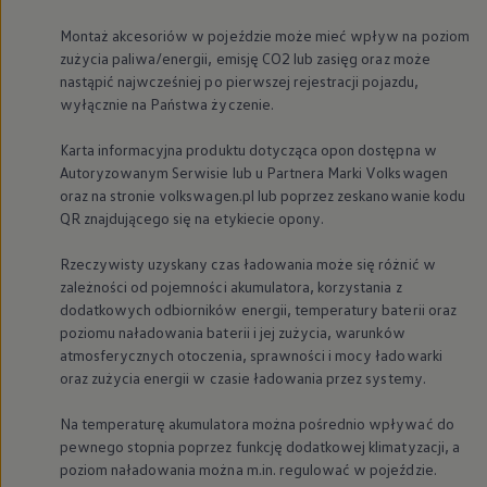
Nowy samochód krok po kroku – poradnik zaku
Montaż akcesoriów w pojeździe może mieć wpływ na poziom
Samochody ekonomiczne i ekologiczne
Technologie i bezpieczeństwo
zużycia paliwa/energii, emisję CO2 lub zasięg oraz może
Odwiedź Volkswagen Home
nastąpić najwcześniej po pierwszej rejestracji pojazdu,
Warto wybrać Volkswagena
wyłącznie na Państwa życzenie.
Infolinia Volkswagen
Podcast Elektrycznie Tematyczni
Karta informacyjna produktu dotycząca opon dostępna w
Umów się na Serwis
Autoryzowanym Serwisie lub u Partnera Marki
Volkswagen
Newsletter ID.
Społeczność Volkswagena
oraz na stronie volkswagen.pl lub poprzez zeskanowanie kodu
Znajdź Dealera
QR znajdującego się na etykiecie opony.
Zapisz się na jazdę próbną
Rzeczywisty uzyskany czas ładowania może się różnić w
zależności od pojemności akumulatora, korzystania z
dodatkowych odbiorników energii, temperatury baterii oraz
poziomu naładowania baterii i jej zużycia, warunków
atmosferycznych otoczenia, sprawności i mocy ładowarki
oraz zużycia energii w czasie ładowania przez systemy.
Na temperaturę akumulatora można pośrednio wpływać do
pewnego stopnia poprzez funkcję dodatkowej klimatyzacji, a
poziom naładowania można m.in. regulować w pojeździe.