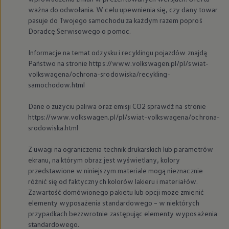
We Charge
ważna do odwołania. W celu upewnienia się, czy dany towar
Strefa kierowcy
pasuje do Twojego samochodu za każdym razem poproś
Elektroniczna Instrukcja Obsługi
Doradcę Serwisowego o pomoc.
Informacje dla klientów
Informator o pojeździe
Informacje na temat odzysku i recyklingu pojazdów znajdą
Gwarancje
Lampki ostrzegawcze i sygnalizacyjne
Państwo na stronie https://www.volkswagen.pl/pl/swiat-
Starsze modele i generacje – archiwum oraz da
volkswagena/ochrona-srodowiska/recykling-
Certyfikaty
samochodow.html
Wszystkie usługi
Oferty serwisowe
Dane o zużyciu paliwa oraz emisji CO2 sprawdź na stronie
Dla przyszłych użytkowników Volkswagena
https://www.volkswagen.pl/pl/swiat-volkswagena/ochrona-
Dla obecnych użytkowników Volkswagena
Sezonowe usługi serwisowe
srodowiska.html
Korzyści autoryzowanego serwisowania
Informacje dla warsztatów
Z uwagi na ograniczenia technik drukarskich lub parametrów
Świat Volkswagena
ekranu, na którym obraz jest wyświetlany, kolory
Volkswagen Magazine
przedstawione w niniejszym materiale mogą nieznacznie
Lifestyle
różnić się od faktycznych kolorów lakieru i materiałów.
Eksploatacja
Samochody hybrydowe
Zawartość domówionego pakietu lub opcji może zmienić
SUV-y
elementy wyposażenia standardowego – w niektórych
Elektromobilność
przypadkach bezzwrotnie zastępując elementy wyposażenia
Rozwój
standardowego.
Technologia