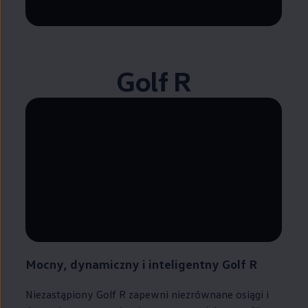
--:--
Pozostało, --:--
Golf R
--:--
Pozostało, --:--
Mocny, dynamiczny i inteligentny Golf R
Niezastąpiony Golf R zapewni niezrównane osiągi i