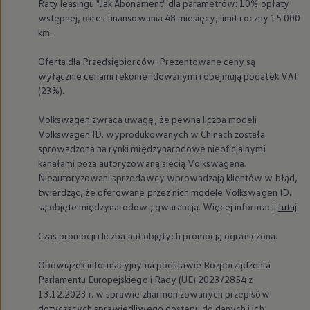
Raty leasingu "Jak Abonament" dla parametrów: 10% opłaty
wstępnej, okres finansowania 48 miesięcy, limit roczny 15 000
km.
Oferta dla Przedsiębiorców. Prezentowane ceny są
wyłącznie cenami rekomendowanymi i obejmują podatek VAT
(23%).
Volkswagen
zwraca uwagę, że pewna liczba modeli
Volkswagen
ID. wyprodukowanych w Chinach została
sprowadzona na rynki międzynarodowe nieoficjalnymi
kanałami poza autoryzowaną siecią Volkswagena.
Nieautoryzowani sprzedawcy wprowadzają klientów w błąd,
twierdząc, że oferowane przez nich modele
Volkswagen
ID.
są objęte międzynarodową gwarancją. Więcej informacji
tutaj
.
Czas promocji i liczba aut objętych promocją ograniczona.
Obowiązek informacyjny na podstawie Rozporządzenia
Parlamentu Europejskiego i Rady (UE) 2023/2854 z
13.12.2023 r. w sprawie zharmonizowanych przepisów
dotyczących sprawiedliwego dostępu do danych i ich