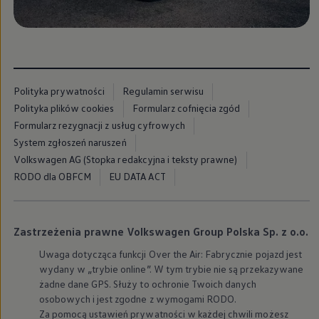
Modele sportowe
Leasing i najem dla firm
Leasing
Najem
Finansowanie aut używanych
Finansowanie dla firm
Kalkulator finansowy
Polityka prywatności
Regulamin serwisu
Kredyt i najem
Polityka plików cookies
Formularz cofnięcia zgód
Kredyt
Najem
Formularz rezygnacji z usług cyfrowych
Finansowanie aut używanych
System zgłoszeń naruszeń
Kalkulator finansowy
Volkswagen AG (Stopka redakcyjna i teksty prawne)
Ubezpieczenia i gwarancje
Ubezpieczenia komunikacyjne
RODO dla OBFCM
EU DATA ACT
Ubezpieczenie GAP/RTI
Gwarancje
Zakup i finansowanie dla biznesu
Leasing dla biznesu
Zastrzeżenia prawne Volkswagen Group Polska Sp. z o.o.
Mała flota
Duża flota
Uwaga dotycząca funkcji Over the Air: Fabrycznie pojazd jest
Elektromobilność dla firm
wydany w „trybie online”. W tym trybie nie są przekazywane
Skonfiguruj Volkswagena
żadne dane GPS. Służy to ochronie Twoich danych
Poradnik kupującego
osobowych i jest zgodne z wymogami RODO.
Volkswagen dla biznesu
Za pomocą ustawień prywatności w każdej chwili możesz
Serwis, akcesoria i aktualizacje