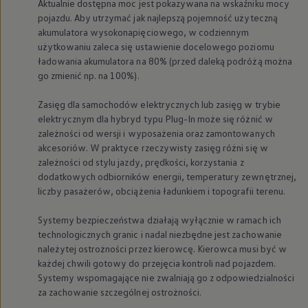
Aktualnie dostępna moc jest pokazywana na wskaźniku mocy
pojazdu. Aby utrzymać jak najlepszą pojemność użyteczną
akumulatora wysokonapięciowego, w codziennym
użytkowaniu zaleca się ustawienie docelowego poziomu
ładowania akumulatora na 80% (przed daleką podróżą można
go zmienić np. na 100%).
Zasięg dla samochodów elektrycznych lub zasięg w trybie
elektrycznym dla hybryd typu Plug-In może się różnić w
zależności od wersji i wyposażenia oraz zamontowanych
akcesoriów. W praktyce rzeczywisty zasięg różni się w
zależności od stylu jazdy, prędkości, korzystania z
dodatkowych odbiorników energii, temperatury zewnętrznej,
liczby pasażerów, obciążenia ładunkiem i topografii terenu.
Systemy bezpieczeństwa działają wyłącznie w ramach ich
technologicznych granic i nadal niezbędne jest zachowanie
należytej ostrożności przez kierowcę. Kierowca musi być w
każdej chwili gotowy do przejęcia kontroli nad pojazdem.
Systemy wspomagające nie zwalniają go z odpowiedzialności
za zachowanie szczególnej ostrożności.