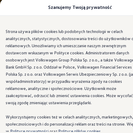
Szanujemy Twoją prywatność
Modele i konfigurator
Porównaj modele
Certyfikowane używane
Volkswagen dla biznesu
Przejdź
Przejdź do
Auta dostępne od ręki
Strona używa plików cookies lub podobnych technologii w celach
głównej
do
Cenniki
analitycznych, statystycznych, dostosowania treści do użytkowników 
zawartości
stopki
Information
Modele elektryczne i elektromobilność
Modele elektryczne
reklamowych. Umożliwiamy ich umieszczanie naszym zewnętrznym
Modele elektryczne
dostawcom wskazanym w Polityce cookies. Administratorem danych
Samochody hybrydowe
osobowych jest Volkswagen Group Polska Sp. z o.o., a także Volkswag
Przyszłe modele i auta koncepcyjne
Elektryczny
ID.3 GTX
ID.4 GTX Xtreme
Bank GmbH Sp. z o.o. Oddział w Polsce, Volkswagen Financial Services
ID.5 GTX “Xcite”
Polska Sp. z o.o. oraz Volkswagen Serwis Ubezpieczeniowy Sp. z o.o. (j
Nowy ID. Polo GTI
Performance
współadministratorzy) w przypadku wyrażenia zgody na cookies
Ładowanie i zasięg
Ładowanie samochodu elektrycznego w domu –
reklamowe, analityczne i społecznościowe. Użytkownik może
Ładowanie samochodu elektrycznego w trasie – 
zaakceptować, odrzucić lub zmienić ustawienia cookies. Może wycofać
Zasięg samochodów elektrycznych
ID.3 GTX
Z mocą
286 KM
i napędem na tylne koła, ID.3
swoją zgodę zmieniając ustawienia przeglądarki.
Sposoby płatności
GTX oferuje sportową dynamikę w codziennym wydaniu.
Symulator zasięgu i ładowania
Wersja GTX Performance podnosi poprzeczkę jeszcze wyżej
Korzyści i koszty
Wykorzystujemy cookies też w celach analitycznych, marketingowych
Koszty utrzymania
–
326 KM
mocy i
przyspieszenie od 0 do 100 km/h w
społecznościowych i do personalizacji reklam oraz treści na stronie. Wi
Leasing
zaledwie 5,7 sekundy.
Najem
w
Polityce prywatności
oraz
Polityce plików cookies.