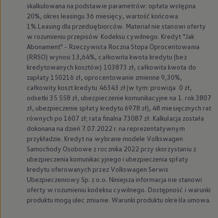
skalkulowana na podstawie parametrów: opłata wstępna
20%, okres leasingu 36 miesięcy, wartość końcowa
1%.Leasing dla przedsiębiorców. Materiał nie stanowi oferty
w rozumieniu przepisów Kodeksu cywilnego. Kredyt "Jak
Abonament" - Rzeczywista Roczna Stopa Oprocentowania
(RRSO) wynosi 13,64%, całkowita kwota kredytu (bez
kredytowanych kosztów) 103873 zł, całkowita kwota do
zapłaty 150216 zł, oprocentowanie zmienne 9,30%,
całkowity koszt kredytu 46343 zł (w tym: prowizja 0 zł,
odsetki 35 558 zł, ubezpieczenie komunikacyjne na 1. rok 3807
zł, ubezpieczenie spłaty kredytu 6978 zł), 48 miesięcznych rat
równych po 1607 zł; rata finalna 73087 zł. Kalkulacja została
dokonana na dzień 7.07.2022 r. na reprezentatywnym
przykładzie. Kredyt na wybrane modele
Volkswagen
Samochody Osobowe z rocznika 2022 przy skorzystaniu z
ubezpieczenia komunikacyjnego i ubezpieczenia spłaty
kredytu oferowanych przez
Volkswagen
Serwis
Ubezpieczeniowy Sp. z o.o. Niniejsza informacja nie stanowi
oferty w rozumieniu kodeksu cywilnego. Dostępność i warunki
produktu mogą ulec zmianie. Warunki produktu określa umowa.