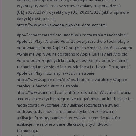
wykorzystywania oraz w sprawie zmiany rozporządzenia
(UE) 2017/2394 i dyrektywy (UE) 2020/1828 (akt w sprawie
danych) dostępne są:
https://www.volkswagen.pl/pl/eu-data-act.html
App-Connect zasadniczo umożliwia korzystanie z technologii
Apple CarPlay i Android Auto. Za powyższe dwie technologie
odpowiadają firmy Apple i Google, co oznacza, że
Volkswagen
AG nie ma wpływu na dostępność Apple CarPlay ani Android
Auto w poszczególnych krajach, a dostępność odpowiednich
technologii może się różnić w zależności od kraju. Dostępność
Apple CarPlay można sprawdzić na stronie
https://www.apple.com/de/ios/feature-availability/#apple-
carplay, a Android Auto na stronie
https://www.android.com/intl/de_de/auto/. W czasie trwania
umowy zakres tych funkcji może ulegać zmianom lub funkcje te
mogą zostać wycofane. Aby uniknąć rozpraszania uwagi,
podczas jazdy można uruchamiać tylko certyfikowane
aplikacje. Prosimy pamiętać w związku z tym, że niektóre
aplikacje nie są oferowane dla każdej z tych dwóch
technologii.