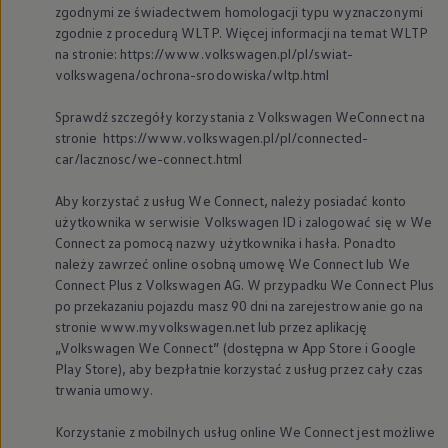
zgodnymi ze świadectwem homologacji typu wyznaczonymi
zgodnie z procedurą WLTP. Więcej informacji na temat WLTP
na stronie: https://www.volkswagen.pl/pl/swiat-
volkswagena/ochrona-srodowiska/wltp.html
Sprawdź szczegóły korzystania z
Volkswagen
WeConnect na
stronie https://www.volkswagen.pl/pl/connected-
car/lacznosc/we-connect.html
Aby korzystać z usług We Connect, należy posiadać konto
użytkownika w serwisie
Volkswagen
ID i zalogować się w We
Connect za pomocą nazwy użytkownika i hasła. Ponadto
należy zawrzeć online osobną umowę We Connect lub We
Connect Plus z
Volkswagen
AG. W przypadku We Connect Plus
po przekazaniu pojazdu masz 90 dni na zarejestrowanie go na
stronie www.myvolkswagen.net lub przez aplikację
„
Volkswagen
We Connect” (dostępna w App Store i Google
Play Store), aby bezpłatnie korzystać z usług przez cały czas
trwania umowy.
Korzystanie z mobilnych usług online We Connect jest możliwe