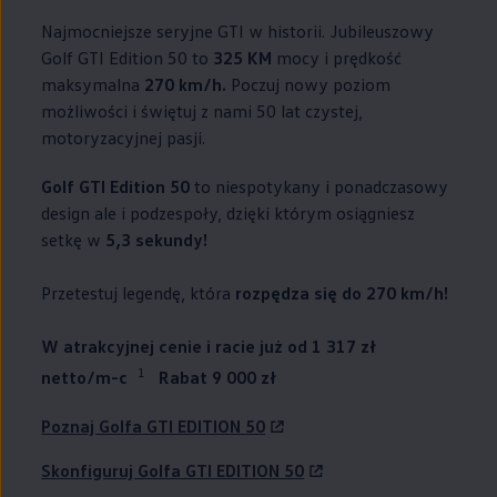
Najmocniejsze seryjne GTI w historii. Jubileuszowy
Golf GTI Edition 50 to
325 KM
mocy i prędkość
maksymalna
270 km/h.
Poczuj nowy poziom
możliwości i świętuj z nami 50 lat czystej,
motoryzacyjnej pasji.
Golf GTI Edition 50
to niespotykany i ponadczasowy
design ale i podzespoły, dzięki którym osiągniesz
setkę w
5,3 sekundy!
Przetestuj legendę, która
rozpędza się do 270 km/h!
W atrakcyjnej cenie i racie już od 1 317 zł
1
netto/m-c
Rabat 9 000 zł
Poznaj Golfa GTI EDITION 50
Skonfiguruj Golfa GTI EDITION 50