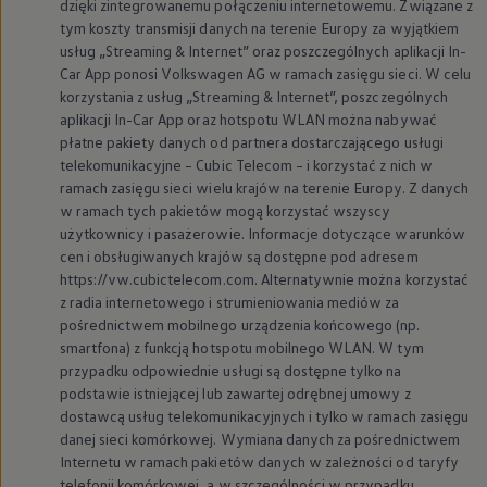
dzięki zintegrowanemu połączeniu internetowemu. Związane z
tym koszty transmisji danych na terenie Europy za wyjątkiem
usług „Streaming & Internet” oraz poszczególnych aplikacji In-
Car App ponosi
Volkswagen
AG w ramach zasięgu sieci. W celu
korzystania z usług „Streaming & Internet”, poszczególnych
aplikacji In-Car App oraz hotspotu WLAN można nabywać
płatne pakiety danych od partnera dostarczającego usługi
telekomunikacyjne – Cubic Telecom – i korzystać z nich w
ramach zasięgu sieci wielu krajów na terenie Europy. Z danych
w ramach tych pakietów mogą korzystać wszyscy
użytkownicy i pasażerowie. Informacje dotyczące warunków
cen i obsługiwanych krajów są dostępne pod adresem
https://vw.cubictelecom.com. Alternatywnie można korzystać
z radia internetowego i strumieniowania mediów za
pośrednictwem mobilnego urządzenia końcowego (np.
smartfona) z funkcją hotspotu mobilnego WLAN. W tym
przypadku odpowiednie usługi są dostępne tylko na
podstawie istniejącej lub zawartej odrębnej umowy z
dostawcą usług telekomunikacyjnych i tylko w ramach zasięgu
danej sieci komórkowej. Wymiana danych za pośrednictwem
Internetu w ramach pakietów danych w zależności od taryfy
telefonii komórkowej, a w szczególności w przypadku