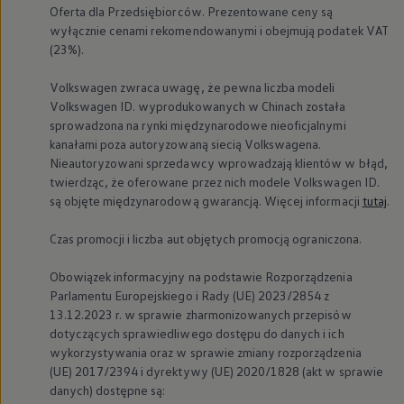
Oferta dla Przedsiębiorców. Prezentowane ceny są
wyłącznie cenami rekomendowanymi i obejmują podatek VAT
(23%).
Volkswagen
zwraca uwagę, że pewna liczba modeli
Volkswagen
ID. wyprodukowanych w Chinach została
sprowadzona na rynki międzynarodowe nieoficjalnymi
kanałami poza autoryzowaną siecią Volkswagena.
Nieautoryzowani sprzedawcy wprowadzają klientów w błąd,
twierdząc, że oferowane przez nich modele
Volkswagen
ID.
są objęte międzynarodową gwarancją. Więcej informacji
tutaj
.
Czas promocji i liczba aut objętych promocją ograniczona.
Obowiązek informacyjny na podstawie Rozporządzenia
Parlamentu Europejskiego i Rady (UE) 2023/2854 z
13.12.2023 r. w sprawie zharmonizowanych przepisów
dotyczących sprawiedliwego dostępu do danych i ich
wykorzystywania oraz w sprawie zmiany rozporządzenia
(UE) 2017/2394 i dyrektywy (UE) 2020/1828 (akt w sprawie
danych) dostępne są: