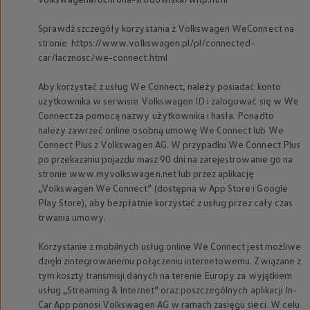
Sprawdź szczegóły korzystania z
Volkswagen
WeConnect na
stronie https://www.volkswagen.pl/pl/connected-
car/lacznosc/we-connect.html
Aby korzystać z usług We Connect, należy posiadać konto
użytkownika w serwisie
Volkswagen
ID i zalogować się w We
Connect za pomocą nazwy użytkownika i hasła. Ponadto
należy zawrzeć online osobną umowę We Connect lub We
Connect Plus z
Volkswagen
AG. W przypadku We Connect Plus
po przekazaniu pojazdu masz 90 dni na zarejestrowanie go na
stronie www.myvolkswagen.net lub przez aplikację
„
Volkswagen
We Connect” (dostępna w App Store i Google
Play Store), aby bezpłatnie korzystać z usług przez cały czas
trwania umowy.
Korzystanie z mobilnych usług online We Connect jest możliwe
dzięki zintegrowanemu połączeniu internetowemu. Związane z
tym koszty transmisji danych na terenie Europy za wyjątkiem
usług „Streaming & Internet” oraz poszczególnych aplikacji In-
Car App ponosi
Volkswagen
AG w ramach zasięgu sieci. W celu