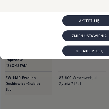
FAQ
Pojazdowej Marcin
7
Elektromobilność dla firm
Samochody elektryczne ID. – poznaj innowacyjną te
Chmara
Baterie wysokonapięciowe aut elektrycznych –
Wyświetlacz head-up z rozszerzoną rzeczywist
AKCEPTUJĘ
Wojciech Szulc
Brodnica, Gorczenica 91 a
System hamowania i odzyskiwanie energii
Pompa ciepła
ID. Sound – poznaj wyjątkowy dźwięk samoch
Unit Car Sp. z o. o.
Inowrocław, ul. Budowlana
ZMIEŃ USTAWIENIA
Zrównoważony rozwój
Sp. K.
Strategia Way to Zero
19A
Pozyskiwanie surowców przez recykling
BlueMotion Technologies
NIE AKCEPTUJĘ
Stacja Demontażu
Brylewo 1A, 88-231 Bytoń
Dane o emisji CO₂
WLTP – zużycie paliwa i emisja CO₂
Pojazdów
Recykling samochodów
"ZŁOMSTAL"
Recykling baterii i akumulatorów
Oprogramowanie i łączność
ID. Software 6
EW-MAR Ewelina
87-800 Włocławek, ul.
ID. Software i aktualizacje
Deskiewicz-Grabiec
Żytnia 71/11
Interfejs do Twojego ID.
S. J.
Zakup, finansowanie i ubezpieczenia
Oferty promocyjne
Promocje na nowe samochody – SUV-y, modele I
Oferty nowych i używanych aut
Kredyt, leasing, najem