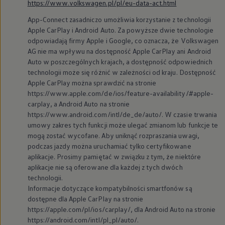
https://www.volkswagen.pl/pl/eu-data-act.html
App-Connect zasadniczo umożliwia korzystanie z technologii
Apple CarPlay i Android Auto. Za powyższe dwie technologie
odpowiadają firmy Apple i Google, co oznacza, że
Volkswagen
AG nie ma wpływu na dostępność Apple CarPlay ani Android
Auto w poszczególnych krajach, a dostępność odpowiednich
technologii może się różnić w zależności od kraju. Dostępność
Apple CarPlay można sprawdzić na stronie
https://www.apple.com/de/ios/feature-availability/#apple-
carplay, a Android Auto na stronie
https://www.android.com/intl/de_de/auto/. W czasie trwania
umowy zakres tych funkcji może ulegać zmianom lub funkcje te
mogą zostać wycofane. Aby uniknąć rozpraszania uwagi,
podczas jazdy można uruchamiać tylko certyfikowane
aplikacje. Prosimy pamiętać w związku z tym, że niektóre
aplikacje nie są oferowane dla każdej z tych dwóch
technologii.
Informacje dotyczące kompatybilności smartfonów są
dostępne dla Apple CarPlay na stronie
https://apple.com/pl/ios/carplay/, dla Android Auto na stronie
https://android.com/intl/pl_pl/auto/.