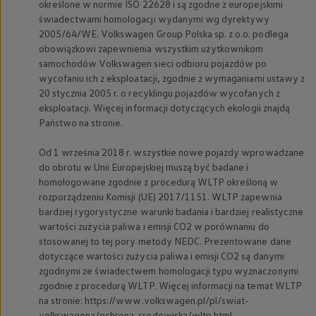
określone w normie ISO 22628 i są zgodne z europejskimi
świadectwami homologacji wydanymi wg dyrektywy
2005/64/WE.
Volkswagen
Group Polska sp. z o.o. podlega
obowiązkowi zapewnienia wszystkim użytkownikom
samochodów
Volkswagen
sieci odbioru pojazdów po
wycofaniu ich z eksploatacji, zgodnie z wymaganiami ustawy z
20 stycznia 2005 r. o recyklingu pojazdów wycofanych z
eksploatacji. Więcej informacji dotyczących ekologii znajdą
Państwo na stronie.
Od 1 września 2018 r. wszystkie nowe pojazdy wprowadzane
do obrotu w Unii Europejskiej muszą być badane i
homologowane zgodnie z procedurą WLTP określoną w
rozporządzeniu Komisji (UE) 2017/1151. WLTP zapewnia
bardziej rygorystyczne warunki badania i bardziej realistyczne
wartości zużycia paliwa i emisji CO2 w porównaniu do
stosowanej to tej pory metody NEDC. Prezentowane dane
dotyczące wartości zużycia paliwa i emisji CO2 są danymi
zgodnymi ze świadectwem homologacji typu wyznaczonymi
zgodnie z procedurą WLTP. Więcej informacji na temat WLTP
na stronie: https://www.volkswagen.pl/pl/swiat-
volkswagena/ochrona-srodowiska/wltp.html