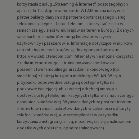
korzystania z usług „Streaming & Internet”, poszczególnych
aplikacji In-Car App oraz hotspotu WLAN można nabywać
płatne pakiety danych od partnera dostarczającego usługi
telekomunikacyjne – Cubic Telecom – i korzystać z nich w
ramach zasięgu sieci wielu krajów na terenie Europy. Z danych
w ramach tych pakietów mogą korzystać wszyscy
użytkownicy i pasażerowie. Informacje dotyczące warunków
cen i obsługiwanych krajów są dostępne pod adresem
https://vw.cubictelecom.com. Alternatywnie można korzystać
z radia internetowego i strumieniowania mediów za
pośrednictwem mobilnego urządzenia końcowego (np.
smartfona) z funkcją hotspotu mobilnego WLAN. W tym
przypadku odpowiednie usługi są dostępne tylko na
podstawie istniejącej lub zawartej odrębnej umowy z
dostawcą usług telekomunikacyjnych i tylko w ramach zasięgu
danej sieci komórkowej. Wymiana danych za pośrednictwem
Internetu w ramach pakietów danych w zależności od taryfy
telefonii komórkowej, a w szczególności w przypadku
korzystania z usługi za granicą, może wiązać się z naliczaniem
dodatkowych opłat (np. opłat roamingowych).