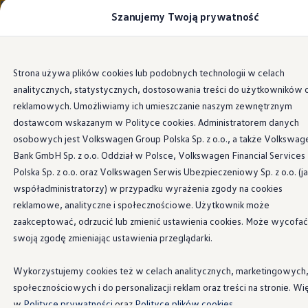
Szanujemy Twoją prywatność
Modele i konfigurator
Porównaj modele
Certyfikowane używane
Volkswagen dla biznesu
Przejdź
Przejdź do
Auta dostępne od ręki
Strona używa plików cookies lub podobnych technologii w celach
głównej
do
Cenniki
analitycznych, statystycznych, dostosowania treści do użytkowników 
zawartości
stopki
Information
Modele elektryczne i elektromobilność
Modele elektryczne
reklamowych. Umożliwiamy ich umieszczanie naszym zewnętrznym
Modele elektryczne
dostawcom wskazanym w Polityce cookies. Administratorem danych
Samochody hybrydowe
osobowych jest Volkswagen Group Polska Sp. z o.o., a także Volkswag
Przyszłe modele i auta koncepcyjne
Kujawsko - pomorskie
ID.4 GTX Xtreme
Bank GmbH Sp. z o.o. Oddział w Polsce, Volkswagen Financial Services
ID.5 GTX “Xcite”
Polska Sp. z o.o. oraz Volkswagen Serwis Ubezpieczeniowy Sp. z o.o. (j
Nowy ID. Polo GTI
współadministratorzy) w przypadku wyrażenia zgody na cookies
Ładowanie i zasięg
Ładowanie samochodu elektrycznego w domu –
reklamowe, analityczne i społecznościowe. Użytkownik może
Ładowanie samochodu elektrycznego w trasie – 
1-5
/
5
zaakceptować, odrzucić lub zmienić ustawienia cookies. Może wycofać
Zasięg samochodów elektrycznych
swoją zgodę zmieniając ustawienia przeglądarki.
Sposoby płatności
Symulator zasięgu i ładowania
Firma
Adres
Korzyści i koszty
Wykorzystujemy cookies też w celach analitycznych, marketingowych
przedsiębiorstwa
Koszty utrzymania
społecznościowych i do personalizacji reklam oraz treści na stronie. Wi
Leasing
Najem
w
Polityce prywatności
oraz
Polityce plików cookies.
Zakład Mechaniki
Cekcyn 89-511 ul.Szkolna