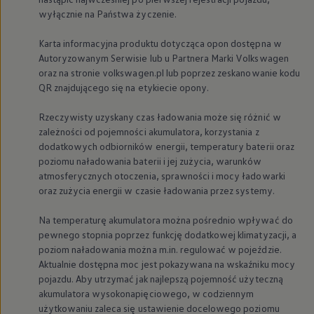
Nowy samochód krok po kroku – poradnik zaku
wyłącznie na Państwa życzenie.
Samochody ekonomiczne i ekologiczne
Technologie i bezpieczeństwo
Karta informacyjna produktu dotycząca opon dostępna w
Odwiedź Volkswagen Home
Autoryzowanym Serwisie lub u Partnera Marki
Volkswagen
Warto wybrać Volkswagena
oraz na stronie volkswagen.pl lub poprzez zeskanowanie kodu
Infolinia Volkswagen
Podcast Elektrycznie Tematyczni
QR znajdującego się na etykiecie opony.
Umów się na Serwis
Newsletter ID.
Rzeczywisty uzyskany czas ładowania może się różnić w
Społeczność Volkswagena
zależności od pojemności akumulatora, korzystania z
Znajdź Dealera
dodatkowych odbiorników energii, temperatury baterii oraz
Zapisz się na jazdę próbną
poziomu naładowania baterii i jej zużycia, warunków
atmosferycznych otoczenia, sprawności i mocy ładowarki
oraz zużycia energii w czasie ładowania przez systemy.
Na temperaturę akumulatora można pośrednio wpływać do
pewnego stopnia poprzez funkcję dodatkowej klimatyzacji, a
poziom naładowania można m.in. regulować w pojeździe.
Aktualnie dostępna moc jest pokazywana na wskaźniku mocy
pojazdu. Aby utrzymać jak najlepszą pojemność użyteczną
akumulatora wysokonapięciowego, w codziennym
użytkowaniu zaleca się ustawienie docelowego poziomu