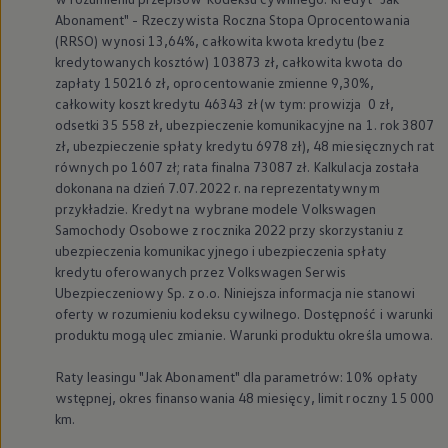
Abonament" - Rzeczywista Roczna Stopa Oprocentowania
(RRSO) wynosi 13,64%, całkowita kwota kredytu (bez
kredytowanych kosztów) 103873 zł, całkowita kwota do
zapłaty 150216 zł, oprocentowanie zmienne 9,30%,
całkowity koszt kredytu 46343 zł (w tym: prowizja 0 zł,
odsetki 35 558 zł, ubezpieczenie komunikacyjne na 1. rok 3807
zł, ubezpieczenie spłaty kredytu 6978 zł), 48 miesięcznych rat
równych po 1607 zł; rata finalna 73087 zł. Kalkulacja została
dokonana na dzień 7.07.2022 r. na reprezentatywnym
przykładzie. Kredyt na wybrane modele
Volkswagen
Samochody Osobowe z rocznika 2022 przy skorzystaniu z
ubezpieczenia komunikacyjnego i ubezpieczenia spłaty
kredytu oferowanych przez
Volkswagen
Serwis
Ubezpieczeniowy Sp. z o.o. Niniejsza informacja nie stanowi
oferty w rozumieniu kodeksu cywilnego. Dostępność i warunki
produktu mogą ulec zmianie. Warunki produktu określa umowa.
Raty leasingu "Jak Abonament" dla parametrów: 10% opłaty
wstępnej, okres finansowania 48 miesięcy, limit roczny 15 000
km.