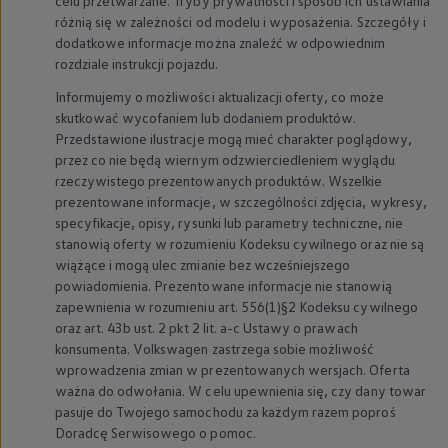
celu przetwarzane. Tryby prywatności i sposób ich ustawiania
myVolkswagen
różnią się w zależności od modelu i wyposażenia. Szczegóły i
Serwis i części
dodatkowe informacje można znaleźć w odpowiednim
Przegląd okresowy
rozdziale instrukcji pojazdu.
Naprawy i przeglądy
Olej silnikowy i płyny eksploatacyjne
Informujemy o możliwości aktualizacji oferty, co może
Koła i opony
skutkować wycofaniem lub dodaniem produktów.
Pomoc w razie wypadku i awarii
Serwis i części na raty
Przedstawione ilustracje mogą mieć charakter poglądowy,
Pakiet przeglądów dla Twojego Volkswagena
przez co nie będą wiernym odzwierciedleniem wyglądu
Badanie satysfakcji klienta – oceń nasz serwis i
rzeczywistego prezentowanych produktów. Wszelkie
Ubezpieczenie opon
prezentowane informacje, w szczególności zdjęcia, wykresy,
Akcesoria
specyfikacje, opisy, rysunki lub parametry techniczne, nie
Sklep online akcesoriów
stanowią oferty w rozumieniu Kodeksu cywilnego oraz nie są
Koła zimowe
Personalizacja
wiążące i mogą ulec zmianie bez wcześniejszego
Urządzenia ładujące
powiadomienia. Prezentowane informacje nie stanowią
Ochrona i pielęgnacja
zapewnienia w rozumieniu art. 556(1)§2 Kodeksu cywilnego
Akcesoria do poszczególnych modeli
oraz art. 43b ust. 2 pkt 2 lit. a-c Ustawy o prawach
Rozwiązania transportowe i bagażowe
konsumenta.
Volkswagen
zastrzega sobie możliwość
Elektronika i rozrywka
wprowadzenia zmian w prezentowanych wersjach. Oferta
Usługi cyfrowe
Aktualizacje oprogramowania, map i radia
ważna do odwołania. W celu upewnienia się, czy dany towar
Aplikacje Volkswagen, logowanie i sklep
pasuje do Twojego samochodu za każdym razem poproś
Znajdź usługi dla swojego modelu
Doradcę Serwisowego o pomoc.
Połączenie telefonu komórkowego z pojazdem