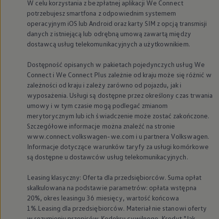
W celu korzystania z bezpłatnej aplikacji We Connect
potrzebujesz smartfona z odpowiednim systemem
operacyjnym iOS lub Android oraz karty SIM z opcją transmisji
danych z istniejącą lub odrębną umową zawartą między
dostawcą usług telekomunikacyjnych a użytkownikiem.
Dostępność opisanych w pakietach pojedynczych usług We
Connect i We Connect Plus zależnie od kraju może się różnić w
zależności od kraju i zależy zarówno od pojazdu, jak i
wyposażenia. Usługi są dostępne przez określony czas trwania
umowy i w tym czasie mogą podlegać zmianom
merytorycznym lub ich świadczenie może zostać zakończone.
Szczegółowe informacje można znaleźć na stronie
www.connect.volkswagen-we.com i u partnera
Volkswagen
.
Informacje dotyczące warunków taryfy za usługi komórkowe
są dostępne u dostawców usług telekomunikacyjnych.
Leasing klasyczny: Oferta dla przedsiębiorców. Suma opłat
skalkulowana na podstawie parametrów: opłata wstępna
20%, okres leasingu 36 miesięcy, wartość końcowa
1%.Leasing dla przedsiębiorców. Materiał nie stanowi oferty
w rozumieniu przepisów Kodeksu cywilnego. Kredyt "Jak