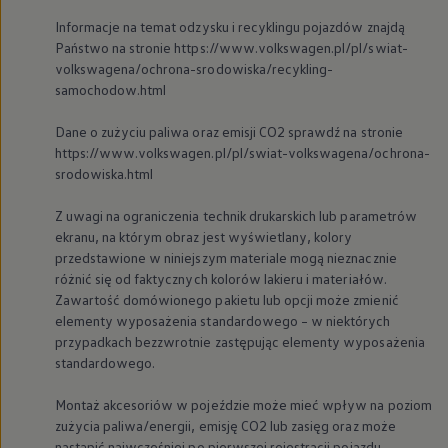
We Charge
Informacje na temat odzysku i recyklingu pojazdów znajdą
Strefa kierowcy
Państwo na stronie https://www.volkswagen.pl/pl/swiat-
Elektroniczna Instrukcja Obsługi
Informacje dla klientów
volkswagena/ochrona-srodowiska/recykling-
Informator o pojeździe
samochodow.html
Gwarancje
Lampki ostrzegawcze i sygnalizacyjne
Dane o zużyciu paliwa oraz emisji CO2 sprawdź na stronie
Starsze modele i generacje – archiwum oraz da
https://www.volkswagen.pl/pl/swiat-volkswagena/ochrona-
Certyfikaty
srodowiska.html
Wszystkie usługi
Oferty serwisowe
Dla przyszłych użytkowników Volkswagena
Z uwagi na ograniczenia technik drukarskich lub parametrów
Dla obecnych użytkowników Volkswagena
ekranu, na którym obraz jest wyświetlany, kolory
Sezonowe usługi serwisowe
przedstawione w niniejszym materiale mogą nieznacznie
Korzyści autoryzowanego serwisowania
różnić się od faktycznych kolorów lakieru i materiałów.
Informacje dla warsztatów
Zawartość domówionego pakietu lub opcji może zmienić
Świat Volkswagena
Volkswagen Magazine
elementy wyposażenia standardowego – w niektórych
Lifestyle
przypadkach bezzwrotnie zastępując elementy wyposażenia
Eksploatacja
standardowego.
Samochody hybrydowe
SUV-y
Montaż akcesoriów w pojeździe może mieć wpływ na poziom
Elektromobilność
zużycia paliwa/energii, emisję CO2 lub zasięg oraz może
Rozwój
Technologia
nastąpić najwcześniej po pierwszej rejestracji pojazdu,