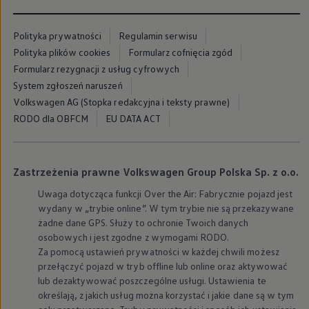
Modele sportowe
Leasing i najem dla firm
Leasing
Polityka prywatności
Regulamin serwisu
Najem
Polityka plików cookies
Formularz cofnięcia zgód
Finansowanie aut używanych
Formularz rezygnacji z usług cyfrowych
Finansowanie dla firm
Kalkulator finansowy
System zgłoszeń naruszeń
Kredyt i najem
Volkswagen AG (Stopka redakcyjna i teksty prawne)
Kredyt
RODO dla OBFCM
Najem
EU DATA ACT
Finansowanie aut używanych
Kalkulator finansowy
Ubezpieczenia i gwarancje
Ubezpieczenia komunikacyjne
Zastrzeżenia prawne Volkswagen Group Polska Sp. z o.o.
Ubezpieczenie GAP/RTI
Gwarancje
Uwaga dotycząca funkcji Over the Air: Fabrycznie pojazd jest
Zakup i finansowanie dla biznesu
wydany w „trybie online”. W tym trybie nie są przekazywane
Leasing dla biznesu
żadne dane GPS. Służy to ochronie Twoich danych
Mała flota
osobowych i jest zgodne z wymogami RODO.
Duża flota
Za pomocą ustawień prywatności w każdej chwili możesz
Elektromobilność dla firm
przełączyć pojazd w tryb offline lub online oraz aktywować
Skonfiguruj Volkswagena
Poradnik kupującego
lub dezaktywować poszczególne usługi. Ustawienia te
Volkswagen dla biznesu
określają, z jakich usług można korzystać i jakie dane są w tym
Serwis, akcesoria i aktualizacje