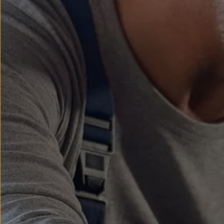
Modele sportowe
Leasing i najem dla firm
Leasing
Najem
Finansowanie aut używanych
Finansowanie dla firm
Kalkulator finansowy
Kredyt i najem
Kredyt
Najem
Finansowanie aut używanych
Kalkulator finansowy
Ubezpieczenia i gwarancje
Ubezpieczenia komunikacyjne
Ubezpieczenie GAP/RTI
Gwarancje
Zakup i finansowanie dla biznesu
Leasing dla biznesu
Mała flota
Duża flota
Elektromobilność dla firm
Skonfiguruj Volkswagena
Poradnik kupującego
Volkswagen dla biznesu
Serwis, akcesoria i aktualizacje