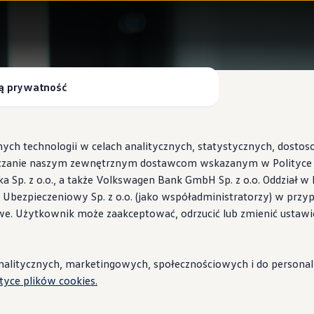
ą prywatność
ych technologii w celach analitycznych, statystycznych, dosto
czanie naszym zewnętrznym dostawcom wskazanym w Polityce c
Sp. z o.o., a także Volkswagen Bank GmbH Sp. z o.o. Oddział w 
s Ubezpieczeniowy Sp. z o.o. (jako współadministratorzy) w prz
 Wallbox ID.Charger
we. Użytkownik może zaakceptować, odrzucić lub zmienić ustawi
stacje i porady
litycznych, marketingowych, społecznościowych i do personaliza
ityce plików cookies.