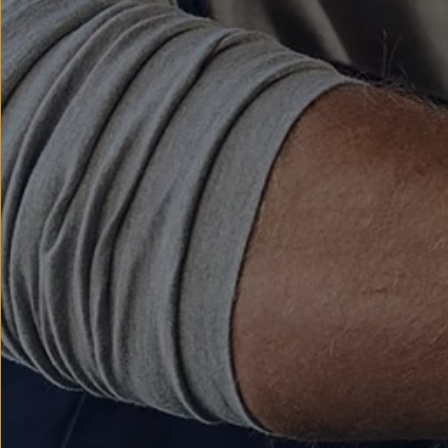
myVolkswagen
Serwis i części
Przegląd okresowy
Naprawy i przeglądy
Olej silnikowy i płyny eksploatacyjne
Koła i opony
Pomoc w razie wypadku i awarii
Serwis i części na raty
Pakiet przeglądów dla Twojego Volkswagena
Badanie satysfakcji klienta – oceń nasz serwis i
Ubezpieczenie opon
Akcesoria
Sklep online akcesoriów
Koła zimowe
Personalizacja
Urządzenia ładujące
Ochrona i pielęgnacja
Akcesoria do poszczególnych modeli
Rozwiązania transportowe i bagażowe
Elektronika i rozrywka
Usługi cyfrowe
Aktualizacje oprogramowania, map i radia
Aplikacje Volkswagen, logowanie i sklep
Znajdź usługi dla swojego modelu
Połączenie telefonu komórkowego z pojazdem