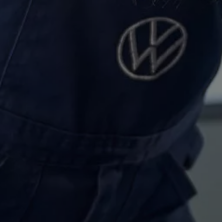
We Charge
Strefa kierowcy
Elektroniczna Instrukcja Obsługi
Informacje dla klientów
Informator o pojeździe
Gwarancje
Lampki ostrzegawcze i sygnalizacyjne
Starsze modele i generacje – archiwum oraz da
Certyfikaty
Wszystkie usługi
Oferty serwisowe
Dla przyszłych użytkowników Volkswagena
Dla obecnych użytkowników Volkswagena
Sezonowe usługi serwisowe
Korzyści autoryzowanego serwisowania
Informacje dla warsztatów
Świat Volkswagena
Volkswagen Magazine
Lifestyle
Eksploatacja
Samochody hybrydowe
SUV-y
Elektromobilność
Rozwój
Technologia