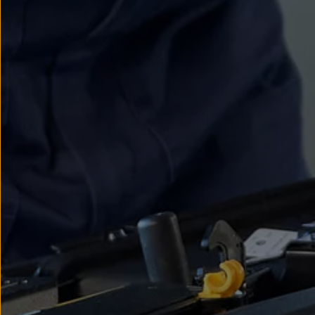
Nowy samochód krok po kroku – poradnik zaku
Samochody ekonomiczne i ekologiczne
Technologie i bezpieczeństwo
Odwiedź Volkswagen Home
Warto wybrać Volkswagena
Infolinia Volkswagen
Podcast Elektrycznie Tematyczni
Umów się na Serwis
Newsletter ID.
Społeczność Volkswagena
Znajdź Dealera
Zapisz się na jazdę próbną