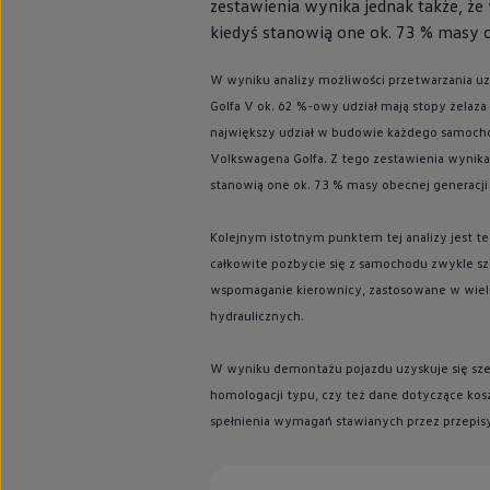
zestawienia wynika jednak także, że 
kiedyś stanowią one ok. 73 % masy o
W wyniku analizy możliwości przetwarzania u
Golfa V ok. 62 %-owy udział mają stopy żelaza (
największy udział w budowie każdego samochodu
Volkswagena Golfa. Z tego zestawienia wynika j
stanowią one ok. 73 % masy obecnej generacji
Kolejnym istotnym punktem tej analizy jest tec
całkowite pozbycie się z samochodu zwykle szk
wspomaganie kierownicy, zastosowane w wiel
hydraulicznych.
W wyniku demontażu pojazdu uzyskuje się sze
homologacji typu, czy też dane dotyczące kos
spełnienia wymagań stawianych przez przepisy