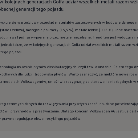
w kolejnych generacjach Golfa udział wszelkich metali razem wzięt
becnej generacji tego pojazdu.
zyskuje się wartościowy przegląd materiałów zastosowanych w budowie danego 
stale i żeliwa), następnie polimery (15,5 %), metale lekkie (10,8 %) i inne materiał
, nawet jeśli są wypierane przez metale nieżelazne. Trend ten jest widoczny na 
ednak także, że w kolejnych generacjach Golfa udział wszelkich metali razem wzięt
 tego pojazdu.
hnologia usuwania płynów eksploatacyjnych, czyli tzw. osuszanie. Celem tego dział
odliwych dla ludzi i środowiska płynów. Warto zaznaczyć, że niektóre nowe rozwi
u modelach Volkswagenów, umożliwia rezygnację ze stosowania niezbędnych w s
reg cemmych danych do rozwiązywania przyszłych zadań, np. dane potwierdzają
ztów i przychodów z przetwarzania. Dlatego koncern
Volkswagen
AG jest już dzi
 prawne regulujące obszar recyklingu pojazdów.