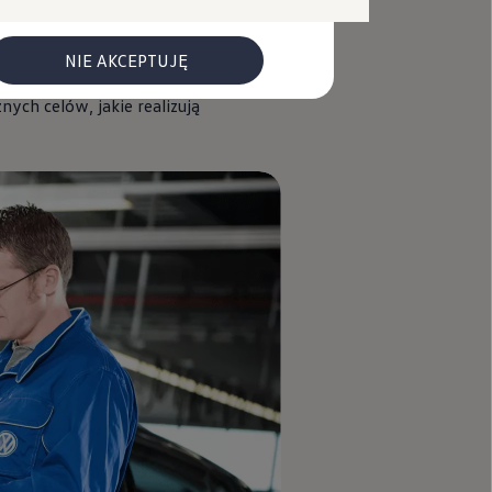
tualność normy VW91102 jest
j według normy ISO14001. Wiedza
NIE AKCEPTUJĘ
ych celów, jakie realizują