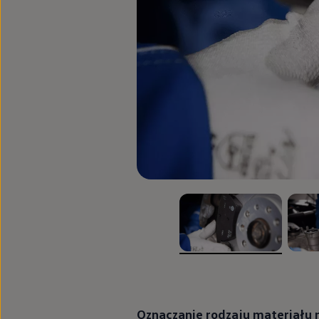
Nowy samochód krok po kroku – poradnik zaku
Samochody ekonomiczne i ekologiczne
Technologie i bezpieczeństwo
Odwiedź Volkswagen Home
Warto wybrać Volkswagena
Infolinia Volkswagen
Podcast Elektrycznie Tematyczni
Umów się na Serwis
Newsletter ID.
Społeczność Volkswagena
Znajdź Dealera
Zapisz się na jazdę próbną
, 1 z 2
, 2 z 2
Oznaczanie rodzaju materiału n