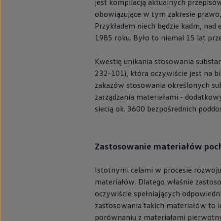
jest kompilacją aktualnych przepisów
myVolkswagen
obowiązujące w tym zakresie prawo, 
Serwis i części
Przegląd okresowy
Przykładem niech będzie kadm, nad e
Naprawy i przeglądy
1985 roku. Było to niemal 15 lat pr
Olej silnikowy i płyny eksploatacyjne
Koła i opony
Pomoc w razie wypadku i awarii
Kwestię unikania stosowania subst
Serwis i części na raty
232-101), która oczywiście jest na
Pakiet przeglądów dla Twojego Volkswagena
zakazów stosowania określonych sub
Badanie satysfakcji klienta – oceń nasz serwis i
Ubezpieczenie opon
zarządzania materiałami - dodatkowy
Akcesoria
siecią ok. 3600 bezpośrednich podd
Sklep online akcesoriów
Koła zimowe
Personalizacja
Urządzenia ładujące
Zastosowanie materiałów poch
Ochrona i pielęgnacja
Akcesoria do poszczególnych modeli
Rozwiązania transportowe i bagażowe
Istotnymi celami w procesie rozwoj
Elektronika i rozrywka
materiałów. Dlatego właśnie zastos
Usługi cyfrowe
Aktualizacje oprogramowania, map i radia
oczywiście spełniających odpowiedni
Aplikacje Volkswagen, logowanie i sklep
zastosowania takich materiałów to i
Znajdź usługi dla swojego modelu
porównaniu z materiałami pierwotn
Połączenie telefonu komórkowego z pojazdem