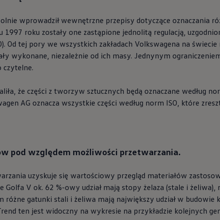
olnie wprowadził wewnętrzne przepisy dotyczące oznaczania ró
997 roku zostały one zastąpione jednolitą regulacją, uzgodnio
Od tej pory we wszystkich zakładach Volkswagena na świecie n
tały wykonane, niezależnie od ich masy. Jednynym ograniczeniem 
 czytelne.
aliła, że części z tworzyw sztucznych będą oznaczane według n
wagen
AG oznacza wszystkie części według norm ISO, które zres
ów pod względem możliwości przetwarzania.
warzania uzyskuje się wartościowy przegląd materiałów zastos
Golfa V ok. 62 %-owy udział mają stopy żelaza (stale i żeliwa), 
tem różne gatunki stali i żeliwa mają największy udział w budowie
Trend ten jest widoczny na wykresie na przykładzie kolejnych ge