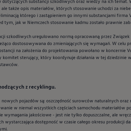
 dotyczących substancji szkodliwych oraz wiedzy na ich temat. W
ale także opis materiałów, których stosowanie uchodzi za niebez
liminacją którego i zastąpieniem go innymi substancjami firma
zed tym, jak w Niemczech stosowanie kadmu zostało prawnie zab
ancji szkodliwych uregulowano normą opracowaną przez Związe
 bieżąco dostosowywana do zmieniających się wymagań. W celu
stancji na założenia do projektowania powołano w koncernie
V
 salony
 komitet sterujący, który koordynuje działania w tej dziedzinie
ostawców.
odzących z recyklingu.
u nowych pojazdów są: oszczędność surowców naturalnych oraz 
owanie w niemal wszystkich częściach samochodu materiałów po
e wymagania jakościowe - jest nie tylko dopuszczalne, ale wręc
ch wystarczająca dostępność w czasie całego okresu produkcji d
ymi.