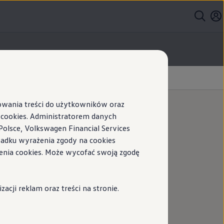
sowania treści do użytkowników oraz
ookies. Administratorem danych
Polsce, Volkswagen Financial Services
azdu
ypadku wyrażenia zgody na cookies
enia cookies. Może wycofać swoją zgodę
cji reklam oraz treści na stronie.
kreśla m.in. założenia, które muszą
 ta jest wciąż uzupełniana o nowe