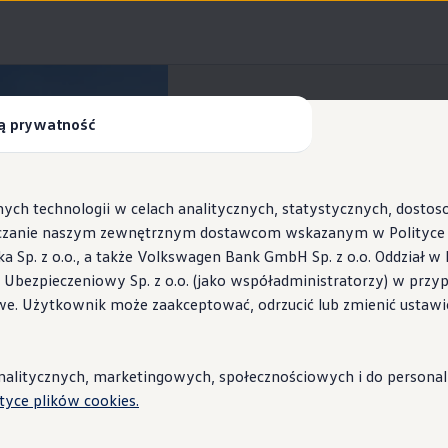
ą prywatność
Information
ych technologii w celach analitycznych, statystycznych, dosto
czanie naszym zewnętrznym dostawcom wskazanym w Polityce c
Sp. z o.o., a także Volkswagen Bank GmbH Sp. z o.o. Oddział w 
ie i wytwarzanie poj
s Ubezpieczeniowy Sp. z o.o. (jako współadministratorzy) w prz
 Wallbox ID.Charger
we. Użytkownik może zaakceptować, odrzucić lub zmienić ustawi
stacje i porady
litycznych, marketingowych, społecznościowych i do personaliza
ie z normą środowiskową VW91102 już od 1994 roku. Norma ta o
ityce plików cookies.
 uwzględniającym aspekt recyklingu pojazdu i jego części. Norma