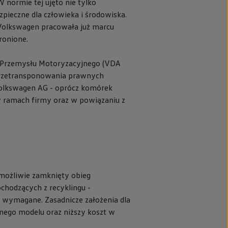
 normie tej ujęto nie tylko
pieczne dla człowieka i środowiska.
Volkswagen
pracowała już marcu
ronione.
k Przemysłu Motoryzacyjnego (VDA
 przetransponowania prawnych
olkswagen
AG - oprócz komórek
 w ramach firmy oraz w powiązaniu z
możliwie zamknięty obieg
chodzących z recyklingu -
z wymagane. Zasadnicze założenia dla
anego modelu oraz niższy koszt w