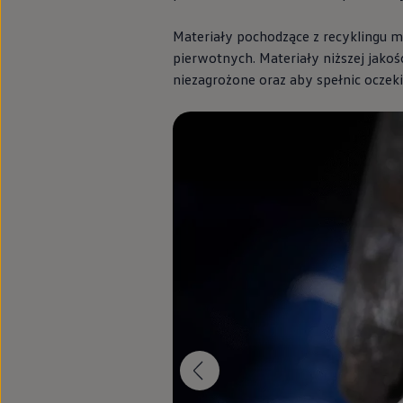
We Charge
Strefa kierowcy
Materiały pochodzące z recyklingu m
Elektroniczna Instrukcja Obsługi
pierwotnych. Materiały niższej jako
Informacje dla klientów
Informator o pojeździe
niezagrożone oraz aby spełnic oczek
Gwarancje
Lampki ostrzegawcze i sygnalizacyjne
Starsze modele i generacje – archiwum oraz da
Certyfikaty
Wszystkie usługi
Oferty serwisowe
Dla przyszłych użytkowników Volkswagena
Dla obecnych użytkowników Volkswagena
Sezonowe usługi serwisowe
Korzyści autoryzowanego serwisowania
Informacje dla warsztatów
Świat Volkswagena
Volkswagen Magazine
Lifestyle
Eksploatacja
Samochody hybrydowe
SUV-y
Elektromobilność
Rozwój
Technologia