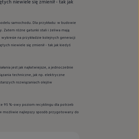
ych niewiele się zmienił - tak jak
modelu samochodu. Dla przykładu: w budowie
y. Zatem różne gatunki stali i żeliwa mają
wykresie na przykładzie kolejnych generacji
ych niewiele się zmienił - tak jak kiedyś
ania jest jak najłatwiejsze, a jednocześnie
ązania techniczne, jak np. elektryczne
tarszych rozwiązaniach olejów
ce 95 %-owy poziom recyklingu dla potrzeb
ś w możliwie najlepszy sposób przygotowany do