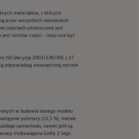
żnych materiałów, z których
ną przez wszystkich niemieckich
a częściach umieszczane jest
jest rozmiar części - musi ona być
orm ISO (decyzja 2003/138/WE z 27
ztą odpowiadają wewnętrznej normie
owanych w budowie danego modelu
następnie polimery (15,5 %), metale
 każdego samochodu, nawet jeśli są
neracji Volkswagena Golfa. Z tego