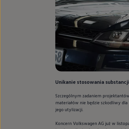
Modele sportowe
Leasing i najem dla firm
Leasing
Najem
Finansowanie aut używanych
Finansowanie dla firm
Kalkulator finansowy
Kredyt i najem
Kredyt
Najem
Finansowanie aut używanych
Kalkulator finansowy
Ubezpieczenia i gwarancje
Ubezpieczenia komunikacyjne
Ubezpieczenie GAP/RTI
Gwarancje
Unikanie stosowania substancji
Zakup i finansowanie dla biznesu
Leasing dla biznesu
Szczególnym zadaniem projektantów 
Mała flota
Duża flota
materiałów nie będzie szkodliwy dla l
Elektromobilność dla firm
jego utylizacji.
Skonfiguruj Volkswagena
Poradnik kupującego
Volkswagen dla biznesu
Koncern
Volkswagen
AG już w listo
Serwis, akcesoria i aktualizacje