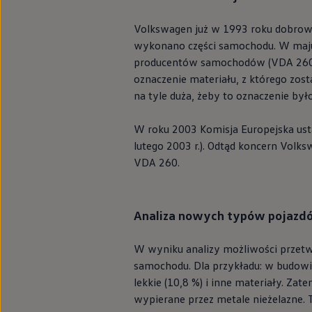
Volkswagen
już w 1993 roku dobrow
wykonano części samochodu. W maju 1
producentów samochodów (VDA 260). 
oznaczenie materiału, z którego zos
na tyle duża, żeby to oznaczenie było
W roku 2003 Komisja Europejska ust
lutego 2003 r.). Odtąd koncern
Volks
VDA 260.
Analiza nowych typów pojazd
W wyniku analizy możliwości przet
samochodu. Dla przykładu: w budowie 
lekkie (10,8 %) i inne materiały. Za
wypierane przez metale nieżelazne. 