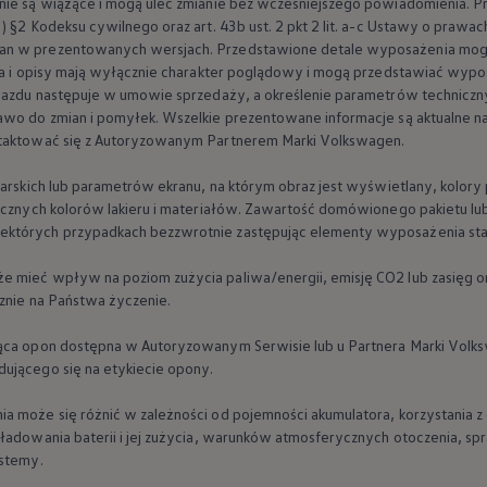
nie są wiążące i mogą ulec zmianie bez wcześniejszego powiadomienia. P
) §2 Kodeksu cywilnego oraz art. 43b ust. 2 pkt 2 lit. a-c Ustawy o prawa
n w prezentowanych wersjach. Przedstawione detale wyposażenia mogą r
cia i opisy mają wyłącznie charakter poglądowy i mogą przedstawiać wypo
pojazdu następuje w umowie sprzedaży, a określenie parametrów technicz
wo do zmian i pomyłek. Wszelkie prezentowane informacje są aktualne na d
ntaktować się z Autoryzowanym Partnerem Marki
Volkswagen
.
ne techniczne
karskich lub parametrów ekranu, na którym obraz jest wyświetlany, kolory
tycznych kolorów lakieru i materiałów. Zawartość domówionego pakietu lu
ektórych przypadkach bezzwrotnie zastępując elementy wyposażenia s
 mieć wpływ na poziom zużycia paliwa/energii, emisję CO2 lub zasięg o
cznie na Państwa życzenie.
ząca opon dostępna w Autoryzowanym Serwisie lub u Partnera Marki
Volk
ującego się na etykiecie opony.
a może się różnić w zależności od pojemności akumulatora, korzystania 
ładowania baterii i jej zużycia, warunków atmosferycznych otoczenia, sp
ystemy.