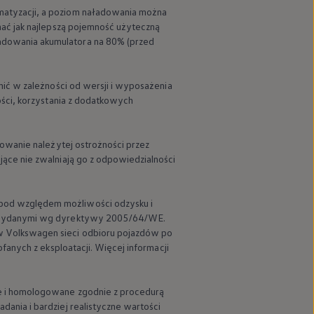
matyzacji, a poziom naładowania można
ać jak najlepszą pojemność użyteczną
dowania akumulatora na 80% (przed
ić w zależności od wersji i wyposażenia
ości, korzystania z dodatkowych
owanie należytej ostrożności przez
ące nie zwalniają go z odpowiedzialności
pod względem możliwości odzysku i
ji wydanymi wg dyrektywy 2005/64/WE.
w
Volkswagen
sieci odbioru pojazdów po
anych z eksploatacji. Więcej informacji
e i homologowane zgodnie z procedurą
ania i bardziej realistyczne wartości