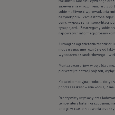
rozumieniu Kodeksu cywilnego oraz 
We Charge
zapewnienia w rozumieniu art. 556(1
Strefa kierowcy
sobie możliwość wprowadzenia zmia
Elektroniczna Instrukcja Obsługi
na rynek polski. Zamieszczone zdję
Informacje dla klientów
Informator o pojeździe
ceny, wyposażenia i specyfikacji 
Gwarancje
typu pojazdu. Zastrzegamy sobie pra
Lampki ostrzegawcze i sygnalizacyjne
najnowszych informacji prosimy ko
Starsze modele i generacje – archiwum oraz da
Certyfikaty
Z uwagi na ograniczenia technik dru
Wszystkie usługi
mogą nieznacznie różnić się od fak
Oferty serwisowe
Dla przyszłych użytkowników Volkswagena
wyposażenia standardowego – w ni
Dla obecnych użytkowników Volkswagena
Sezonowe usługi serwisowe
Montaż akcesoriów w pojeździe może
Korzyści autoryzowanego serwisowania
pierwszej rejestracji pojazdu, wyłą
Informacje dla warsztatów
Świat Volkswagena
Karta informacyjna produktu dotyc
Volkswagen Magazine
Lifestyle
poprzez zeskanowanie kodu QR znajd
Eksploatacja
Samochody hybrydowe
Rzeczywisty uzyskany czas ładowani
SUV-y
temperatury baterii oraz poziomu na
Elektromobilność
energii w czasie ładowania przez s
Rozwój
Technologia