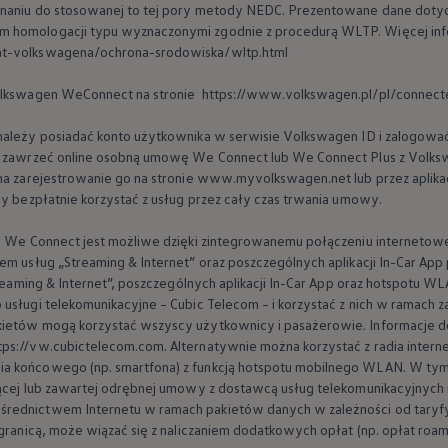
wnaniu do stosowanej to tej pory metody NEDC. Prezentowane dane dotycz
 homologacji typu wyznaczonymi zgodnie z procedurą WLTP. Więcej info
at-volkswagena/ochrona-srodowiska/wltp.html
lkswagen
WeConnect na stronie https://www.volkswagen.pl/pl/connect
należy posiadać konto użytkownika w serwisie
Volkswagen
ID i zalogowa
ży zawrzeć online osobną umowę We Connect lub We Connect Plus z
Volks
 na zarejestrowanie go na stronie www.myvolkswagen.net lub przez aplik
by bezpłatnie korzystać z usług przez cały czas trwania umowy.
ne We Connect jest możliwe dzięki zintegrowanemu połączeniu internetowe
em usług „Streaming & Internet” oraz poszczególnych aplikacji In-Car App
Streaming & Internet”, poszczególnych aplikacji In-Car App oraz hotspotu
usługi telekomunikacyjne – Cubic Telecom – i korzystać z nich w ramach za
kietów mogą korzystać wszyscy użytkownicy i pasażerowie. Informacje 
ps://vw.cubictelecom.com. Alternatywnie można korzystać z radia inter
a końcowego (np. smartfona) z funkcją hotspotu mobilnego WLAN. W tym
ącej lub zawartej odrębnej umowy z dostawcą usług telekomunikacyjnych i
rednictwem Internetu w ramach pakietów danych w zależności od taryfy 
 granicą, może wiązać się z naliczaniem dodatkowych opłat (np. opłat roa