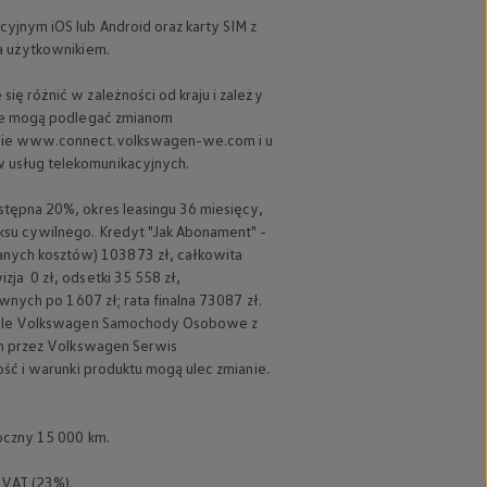
yjnym iOS lub Android oraz karty SIM z
a użytkownikiem.
ę różnić w zależności od kraju i zależy
sie mogą podlegać zmianom
ronie www.connect.volkswagen-we.com i u
 usług telekomunikacyjnych.
stępna 20%, okres leasingu 36 miesięcy,
ksu cywilnego. Kredyt "Jak Abonament" -
nych kosztów) 103873 zł, całkowita
Czytaj przewodnik
ja 0 zł, odsetki 35 558 zł,
wnych po 1607 zł; rata finalna 73087 zł.
le
Volkswagen
Samochody Osobowe z
h przez
Volkswagen
Serwis
ść i warunki produktu mogą ulec zmianie.
oczny 15 000 km.
 VAT (23%).