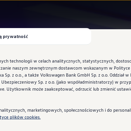
ą prywatność
Information
ych technologii w celach analitycznych, statystycznych, dosto
czanie naszym zewnętrznym dostawcom wskazanym w Polityce c
Sp. z o.o., a także Volkswagen Bank GmbH Sp. z o.o. Oddział w 
s Ubezpieczeniowy Sp. z o.o. (jako współadministratorzy) w prz
 Wallbox ID.Charger
we. Użytkownik może zaakceptować, odrzucić lub zmienić ustawi
stacje i porady
ści finansowania
modeli Volk
1-2
/
2
litycznych, marketingowych, społecznościowych i do personaliza
ityce plików cookies.
Kredyt jak abonament
Kredy