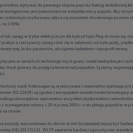
pu i finansowania
pośrednio wpływać do pewnego stopnia poprzez funkcję dodatkowej kli
lnie dostępna moc jest pokazywana na wskaźniku mocy pojazdu. Aby utrzym
w codziennym użytkowaniu zaleca się ustawienie docelowego poziomu ła
. na 100%).
h lub zasięg w trybie elektrycznym dla hybryd typu Plug-In może się różn
raktyce rzeczywisty zasięg różni się w zależności od stylu jazdy, prędk
wnętrznej, liczby pasażerów, obciążenia ładunkiem i topografii terenu.
łącznie w ramach ich technologicznych granic i nadal niezbędne jest zach
ej chwili gotowy do przejęcia kontroli nad pojazdem. Systemy wspomagaj
ci.
amochody marki
Volkswagen
są wykonywane z materiałów spełniających 
 normie ISO 22628 i są zgodne z europejskimi świadectwami homologac
o. podlega obowiązkowi zapewnienia wszystkim użytkownikom samochodó
ie z wymaganiami ustawy z 20 stycznia 2005 r. o recyklingu pojazdów wycof
 na stronie.
owe pojazdy wprowadzane do obrotu w Unii Europejskiej muszą być badan
misji (UE) 2017/1151. WLTP zapewnia bardziej rygorystyczne warunki bad