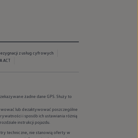
rezygnacji z usług cyfrowych
A ACT
 przekazywane żadne dane GPS. Służy to
aktywować lub dezaktywować poszczególne
prywatności i sposób ich ustawiania różnią
dziale instrukcji pojazdu.
try techniczne, nie stanowią oferty w