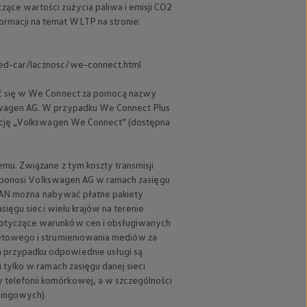
ące wartości zużycia paliwa i emisji CO2
rmacji na temat WLTP na stronie:
ed-car/lacznosc/we-connect.html
ć się w We Connect za pomocą nazwy
wagen
AG. W przypadku We Connect Plus
ację
„
Volkswagen
We Connect” (dostępna
mu. Związane z tym koszty transmisji
 ponosi
Volkswagen
AG w ramach zasięgu
 WLAN można nabywać płatne pakiety
sięgu sieci wielu krajów na terenie
dotyczące warunków cen i obsługiwanych
netowego i strumieniowania mediów za
 przypadku odpowiednie usługi są
 tylko w ramach zasięgu danej sieci
telefonii komórkowej, a w szczególności
mingowych).