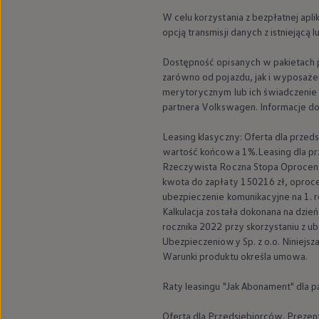
W celu korzystania z bezpłatnej ap
opcją transmisji danych z istnieją
Dostępność opisanych w pakietach po
zarówno od pojazdu, jak i wyposaże
merytorycznym lub ich świadczenie
partnera
Volkswagen
. Informacje 
Leasing klasyczny: Oferta dla prze
1
wartość końcowa 1%.Leasing dla prz
Twój wybór:
Rzeczywista Roczna Stopa Oprocent
kwota do zapłaty 150216 zł, oproce
ubezpieczenie komunikacyjne na 1. r
Kalkulacja została dokonana na dzi
- klient indywidualny
rocznika 2022 przy skorzystaniu z 
Ubezpieczeniowy Sp. z o.o. Niniejsz
Warunki produktu określa umowa.
-
Volkswagen
dostępny od ręki
Raty leasingu "Jak Abonament" dla 
- finansowanie (kredyt)
Oferta dla Przedsiębiorców. Preze