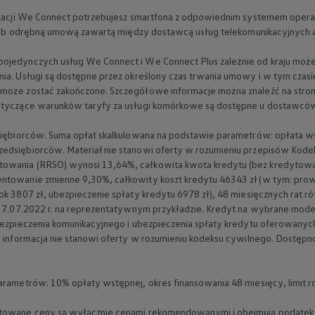
likacji We Connect potrzebujesz smartfona z odpowiednim systemem operac
cą lub odrębną umową zawartą między dostawcą usług telekomunikacyjnych 
jedynczych usług We Connect i We Connect Plus zależnie od kraju może si
nia. Usługi są dostępne przez określony czas trwania umowy i w tym cza
 może zostać zakończone. Szczegółowe informacje można znaleźć na st
dotyczące warunków taryfy za usługi komórkowe są dostępne u dostawców
dsiębiorców. Suma opłat skalkulowana na podstawie parametrów: opłata w
edsiębiorców. Materiał nie stanowi oferty w rozumieniu przepisów Kode
owania (RRSO) wynosi 13,64%, całkowita kwota kredytu (bez kredytowa
ntowanie zmienne 9,30%, całkowity koszt kredytu 46343 zł (w tym: prowiz
ok 3807 zł, ubezpieczenie spłaty kredytu 6978 zł), 48 miesięcznych rat ró
eń 7.07.2022 r. na reprezentatywnym przykładzie. Kredyt na wybrane mode
ubezpieczenia komunikacyjnego i ubezpieczenia spłaty kredytu oferowanyc
a informacja nie stanowi oferty w rozumieniu kodeksu cywilnego. Dostępno
parametrów: 10% opłaty wstępnej, okres finansowania 48 miesięcy, limit r
ntowane ceny są wyłącznie cenami rekomendowanymi i obejmują podatek