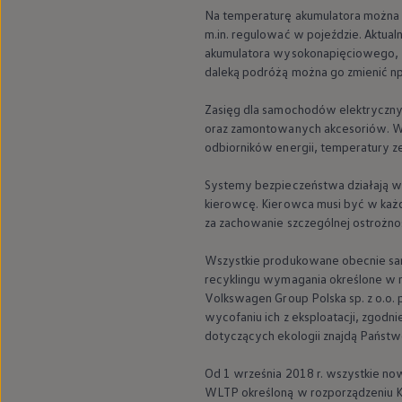
Nowy samochód krok po kroku – poradnik zaku
Na temperaturę akumulatora można 
Samochody ekonomiczne i ekologiczne
m.in. regulować w pojeździe. Aktua
Technologie i bezpieczeństwo
akumulatora wysokonapięciowego, 
Odwiedź Volkswagen Home
daleką podróżą można go zmienić np
Warto wybrać Volkswagena
Infolinia Volkswagen
Zasięg dla samochodów elektrycznyc
Podcast Elektrycznie Tematyczni
Umów się na Serwis
oraz zamontowanych akcesoriów. W p
Newsletter ID.
odbiorników energii, temperatury ze
Społeczność Volkswagena
Znajdź Dealera
Systemy bezpieczeństwa działają wy
Zapisz się na jazdę próbną
kierowcę. Kierowca musi być w każd
za zachowanie szczególnej ostrożnoś
Wszystkie produkowane obecnie s
recyklingu wymagania określone w
Volkswagen
Group Polska sp. z o.
wycofaniu ich z eksploatacji, zgodn
dotyczących ekologii znajdą Państwo
Od 1 września 2018 r. wszystkie n
WLTP określoną w rozporządzeniu Ko