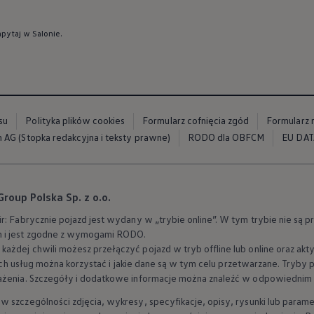
pytaj w Salonie.
su
Polityka plików cookies
Formularz cofnięcia zgód
Formularz 
 salony
AG (Stopka redakcyjna i teksty prawne)
RODO dla OBFCM
EU DAT
oup Polska Sp. z o.o.
r: Fabrycznie pojazd jest wydany w „trybie online”. W tym trybie nie są
 i jest zgodne z wymogami RODO.
każdej chwili możesz przełączyć pojazd w tryb offline lub online oraz 
akich usług można korzystać i jakie dane są w tym celu przetwarzane. Tryby 
ażenia. Szczegóły i dodatkowe informacje można znaleźć w odpowiednim roz
 szczególności zdjęcia, wykresy, specyfikacje, opisy, rysunki lub parame