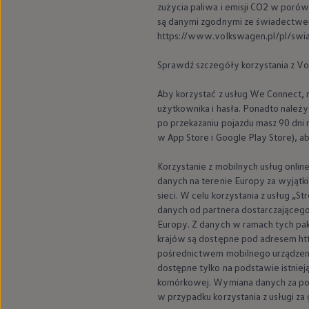
zużycia paliwa i emisji CO2 w poró
są danymi zgodnymi ze świadectwem
https://www.volkswagen.pl/pl/swi
Sprawdź szczegóły korzystania z
Vo
Aby korzystać z usług We Connect, 
użytkownika i hasła. Ponadto nale
po przekazaniu pojazdu masz 90 dni
w App Store i Google Play Store), a
Korzystanie z mobilnych usług onli
danych na terenie Europy za wyjątki
sieci. W celu korzystania z usług „
danych od partnera dostarczającego 
Europy. Z danych w ramach tych pa
krajów są dostępne pod adresem htt
pośrednictwem mobilnego urządzeni
dostępne tylko na podstawie istniej
komórkowej. Wymiana danych za poś
w przypadku korzystania z usługi za