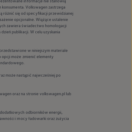
rezentowane informacje nie stanowią
ch konsumenta.
Volkswagen
zastrzega
óżnić się od specyfikacji przewidzianej
sażenie opcjonalne. Wiążące ustalenie
nych zawiera świadectwo homologacji
zień publikacji. W celu uzyskania
 przedstawione w niniejszym materiale
b opcji może zmienić elementy
tandardowego.
raz może nastąpić najwcześniej po
swagen
oraz na stronie volkswagen.pl lub
z dodatkowych odbiorników energii,
rawności i mocy ładowarki oraz zużycia