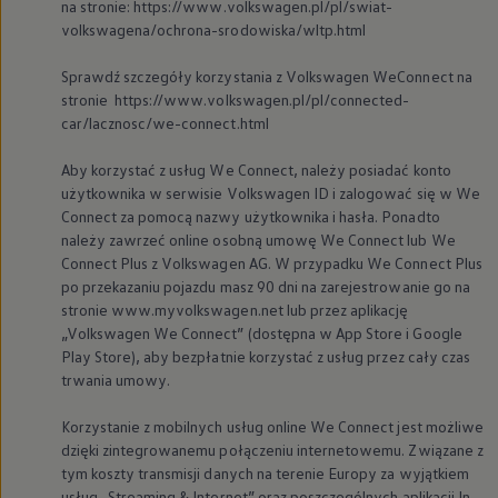
na stronie: https://www.volkswagen.pl/pl/swiat-
volkswagena/ochrona-srodowiska/wltp.html
Sprawdź szczegóły korzystania z
Volkswagen
WeConnect na
stronie https://www.volkswagen.pl/pl/connected-
car/lacznosc/we-connect.html
Aby korzystać z usług We Connect, należy posiadać konto
użytkownika w serwisie
Volkswagen
ID i zalogować się w We
Connect za pomocą nazwy użytkownika i hasła. Ponadto
należy zawrzeć online osobną umowę We Connect lub We
Connect Plus z
Volkswagen
AG. W przypadku We Connect Plus
po przekazaniu pojazdu masz 90 dni na zarejestrowanie go na
stronie www.myvolkswagen.net lub przez aplikację
„
Volkswagen
We Connect” (dostępna w App Store i Google
Play Store), aby bezpłatnie korzystać z usług przez cały czas
trwania umowy.
Korzystanie z mobilnych usług online We Connect jest możliwe
dzięki zintegrowanemu połączeniu internetowemu. Związane z
tym koszty transmisji danych na terenie Europy za wyjątkiem
usług „Streaming & Internet” oraz poszczególnych aplikacji In-