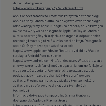
danych) dostępne są:
https://www.volkswagen.pl/pl/eu-data-act.html
App-Connect zasadniczo umożliwia korzystanie z technologii
Apple CarPlay i Android Auto. Za powyższe dwie technologie
odpowiadają firmy Apple i Google, co oznacza, że
Volkswagen
AG nie ma wpływu na dostępność Apple CarPlay ani Android
Auto w poszczególnych krajach, a dostępność odpowiednich
technologii może się różnić w zależności od kraju. Dostępność
Apple CarPlay można sprawdzić na stronie
https://www.apple.com/de/ios/feature-availability/#apple-
carplay, a Android Auto na stronie
https://www.android.com/intl/de_de/auto/. W czasie trwania
umowy zakres tych funkcji może ulegać zmianom lub funkcje te
mogą zostać wycofane. Aby uniknąć rozpraszania uwagi,
podczas jazdy można uruchamiać tylko certyfikowane
aplikacje. Prosimy pamiętać w związku z tym, że niektóre
aplikacje nie są oferowane dla każdej z tych dwóch
technologii.
Informacje dotyczące kompatybilności smartfonów są
dostępne dla Apple CarPlay na stronie
https://apple.com/pl/ios/carplay/, dla Android Auto na stronie