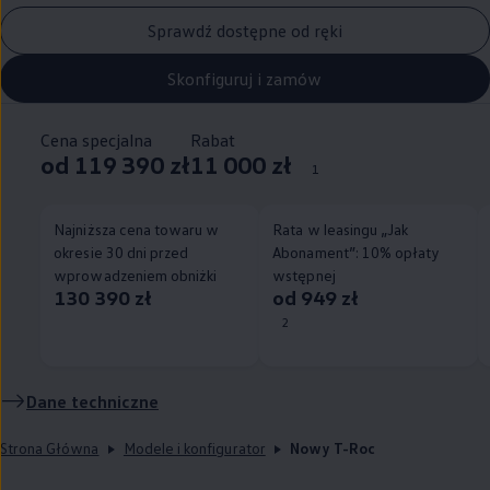
Sprawdź dostępne od ręki
Skonfiguruj i zamów
Cena specjalna
Rabat
od 119 390 zł
11 000 zł
1
Najniższa cena towaru w
Rata w leasingu „Jak
okresie 30 dni przed
Abonament”: 10% opłaty
wprowadzeniem obniżki
wstępnej
130 390 zł
od 949 zł
2
Dane techniczne
Strona Główna
Modele i konfigurator
Nowy T-Roc