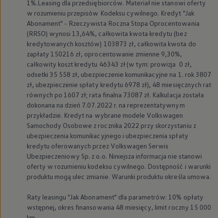
1%.Leasing dla przedsiębiorców. Materiał nie stanowi oferty
w rozumieniu przepisów Kodeksu cywilnego. Kredyt "Jak
Abonament" - Rzeczywista Roczna Stopa Oprocentowania
(RRSO) wynosi 13,64%, całkowita kwota kredytu (bez
kredytowanych kosztów) 103873 zł, całkowita kwota do
zapłaty 150216 zł, oprocentowanie zmienne 9,30%,
całkowity koszt kredytu 46343 zł (w tym: prowizja 0 zł,
odsetki 35 558 zł, ubezpieczenie komunikacyjne na 1. rok 3807
zł, ubezpieczenie spłaty kredytu 6978 zł), 48 miesięcznych rat
równych po 1607 zł; rata finalna 73087 zł. Kalkulacja została
dokonana na dzień 7.07.2022 r. na reprezentatywnym
przykładzie. Kredyt na wybrane modele
Volkswagen
Samochody Osobowe z rocznika 2022 przy skorzystaniu z
ubezpieczenia komunikacyjnego i ubezpieczenia spłaty
kredytu oferowanych przez
Volkswagen
Serwis
Ubezpieczeniowy Sp. z o.o. Niniejsza informacja nie stanowi
oferty w rozumieniu kodeksu cywilnego. Dostępność i warunki
produktu mogą ulec zmianie. Warunki produktu określa umowa.
Raty leasingu "Jak Abonament" dla parametrów: 10% opłaty
wstępnej, okres finansowania 48 miesięcy, limit roczny 15 000
km.