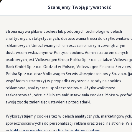
Szanujemy Twoją prywatność
Modele i konfigurator
Porównaj modele
Certyfikowane używane
Volkswagen dla biznesu
Przejdź
Przejdź do
Auta dostępne od ręki
Strona używa plików cookies lub podobnych technologii w celach
głównej
do
Cenniki
Keyless Access
analitycznych, statystycznych, dostosowania treści do użytkowników 
zawartości
stopki
Modele elektryczne i elektromobilność
Modele elektryczne
reklamowych. Umożliwiamy ich umieszczanie naszym zewnętrznym
Modele elektryczne
dostawcom wskazanym w Polityce cookies. Administratorem danych
Samochody hybrydowe
osobowych jest Volkswagen Group Polska Sp. z o.o., a także Volkswag
Przyszłe modele i auta koncepcyjne
Wolne ręce dla
ID.4 GTX Xtreme
Bank GmbH Sp. z o.o. Oddział w Polsce, Volkswagen Financial Services
ID.5 GTX “Xcite”
Polska Sp. z o.o. oraz Volkswagen Serwis Ubezpieczeniowy Sp. z o.o. (j
Nowy ID. Polo GTI
większej wygody
współadministratorzy) w przypadku wyrażenia zgody na cookies
Ładowanie i zasięg
Ładowanie samochodu elektrycznego w domu –
reklamowe, analityczne i społecznościowe. Użytkownik może
Ładowanie samochodu elektrycznego w trasie – 
zaakceptować, odrzucić lub zmienić ustawienia cookies. Może wycofać
Zasięg samochodów elektrycznych
swoją zgodę zmieniając ustawienia przeglądarki.
Sposoby płatności
Symulator zasięgu i ładowania
Korzyści i koszty
Wykorzystujemy cookies też w celach analitycznych, marketingowych
Koszty utrzymania
społecznościowych i do personalizacji reklam oraz treści na stronie. Wi
Leasing
Najem
w
Polityce prywatności
oraz
Polityce plików cookies.