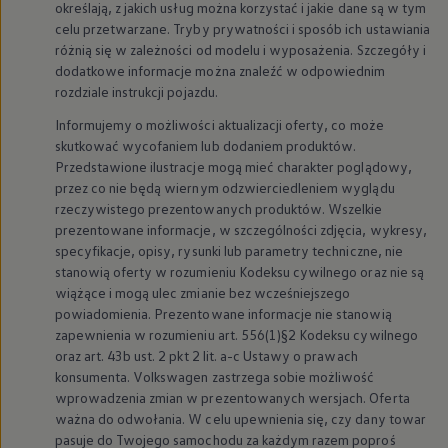
określają, z jakich usług można korzystać i jakie dane są w tym
myVolkswagen
celu przetwarzane. Tryby prywatności i sposób ich ustawiania
Serwis i części
Przegląd okresowy
różnią się w zależności od modelu i wyposażenia. Szczegóły i
Naprawy i przeglądy
dodatkowe informacje można znaleźć w odpowiednim
Olej silnikowy i płyny eksploatacyjne
rozdziale instrukcji pojazdu.
Koła i opony
Pomoc w razie wypadku i awarii
Informujemy o możliwości aktualizacji oferty, co może
Serwis i części na raty
skutkować wycofaniem lub dodaniem produktów.
Pakiet przeglądów dla Twojego Volkswagena
Przedstawione ilustracje mogą mieć charakter poglądowy,
Badanie satysfakcji klienta – oceń nasz serwis i
przez co nie będą wiernym odzwierciedleniem wyglądu
Ubezpieczenie opon
rzeczywistego prezentowanych produktów. Wszelkie
Akcesoria
Sklep online akcesoriów
prezentowane informacje, w szczególności zdjęcia, wykresy,
Koła zimowe
specyfikacje, opisy, rysunki lub parametry techniczne, nie
Personalizacja
stanowią oferty w rozumieniu Kodeksu cywilnego oraz nie są
Urządzenia ładujące
wiążące i mogą ulec zmianie bez wcześniejszego
Ochrona i pielęgnacja
powiadomienia. Prezentowane informacje nie stanowią
Akcesoria do poszczególnych modeli
zapewnienia w rozumieniu art. 556(1)§2 Kodeksu cywilnego
Rozwiązania transportowe i bagażowe
Elektronika i rozrywka
oraz art. 43b ust. 2 pkt 2 lit. a-c Ustawy o prawach
Usługi cyfrowe
konsumenta.
Volkswagen
zastrzega sobie możliwość
Aktualizacje oprogramowania, map i radia
wprowadzenia zmian w prezentowanych wersjach. Oferta
Aplikacje Volkswagen, logowanie i sklep
ważna do odwołania. W celu upewnienia się, czy dany towar
Znajdź usługi dla swojego modelu
pasuje do Twojego samochodu za każdym razem poproś
Połączenie telefonu komórkowego z pojazdem