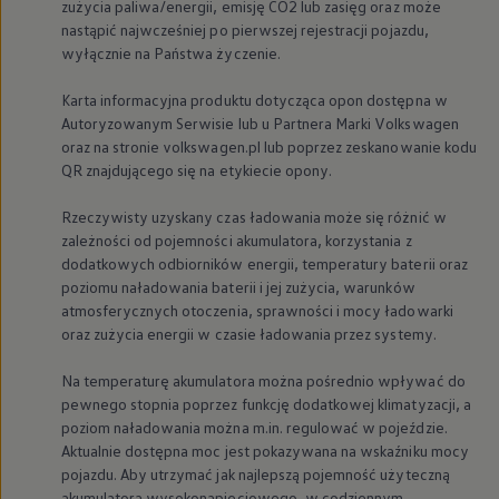
zużycia paliwa/energii, emisję CO2 lub zasięg oraz może
Nowy samochód krok po kroku – poradnik zaku
nastąpić najwcześniej po pierwszej rejestracji pojazdu,
Samochody ekonomiczne i ekologiczne
wyłącznie na Państwa życzenie.
Technologie i bezpieczeństwo
Odwiedź Volkswagen Home
Warto wybrać Volkswagena
Karta informacyjna produktu dotycząca opon dostępna w
Infolinia Volkswagen
Autoryzowanym Serwisie lub u Partnera Marki
Volkswagen
Podcast Elektrycznie Tematyczni
oraz na stronie volkswagen.pl lub poprzez zeskanowanie kodu
Umów się na Serwis
QR znajdującego się na etykiecie opony.
Newsletter ID.
Społeczność Volkswagena
Rzeczywisty uzyskany czas ładowania może się różnić w
Znajdź Dealera
Zapisz się na jazdę próbną
zależności od pojemności akumulatora, korzystania z
dodatkowych odbiorników energii, temperatury baterii oraz
poziomu naładowania baterii i jej zużycia, warunków
atmosferycznych otoczenia, sprawności i mocy ładowarki
oraz zużycia energii w czasie ładowania przez systemy.
Na temperaturę akumulatora można pośrednio wpływać do
pewnego stopnia poprzez funkcję dodatkowej klimatyzacji, a
poziom naładowania można m.in. regulować w pojeździe.
Aktualnie dostępna moc jest pokazywana na wskaźniku mocy
pojazdu. Aby utrzymać jak najlepszą pojemność użyteczną
akumulatora wysokonapięciowego, w codziennym