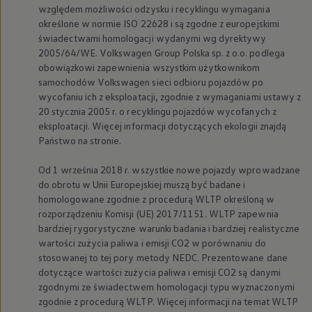
względem możliwości odzysku i recyklingu wymagania
określone w normie ISO 22628 i są zgodne z europejskimi
świadectwami homologacji wydanymi wg dyrektywy
2005/64/WE.
Volkswagen
Group Polska sp. z o.o. podlega
obowiązkowi zapewnienia wszystkim użytkownikom
samochodów
Volkswagen
sieci odbioru pojazdów po
wycofaniu ich z eksploatacji, zgodnie z wymaganiami ustawy z
20 stycznia 2005 r. o recyklingu pojazdów wycofanych z
eksploatacji. Więcej informacji dotyczących ekologii znajdą
Państwo na stronie.
Od 1 września 2018 r. wszystkie nowe pojazdy wprowadzane
do obrotu w Unii Europejskiej muszą być badane i
homologowane zgodnie z procedurą WLTP określoną w
rozporządzeniu Komisji (UE) 2017/1151. WLTP zapewnia
bardziej rygorystyczne warunki badania i bardziej realistyczne
wartości zużycia paliwa i emisji CO2 w porównaniu do
stosowanej to tej pory metody NEDC. Prezentowane dane
dotyczące wartości zużycia paliwa i emisji CO2 są danymi
zgodnymi ze świadectwem homologacji typu wyznaczonymi
zgodnie z procedurą WLTP. Więcej informacji na temat WLTP