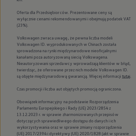
Oferta dla Przedsiębiorców. Prezentowane ceny są
wyłącznie cenami rekomendowanymi i obejmują podatek VAT
(23%).
Volkswagen
zwraca uwagę, że pewna liczba modeli
Volkswagen
ID. wyprodukowanych w Chinach została
sprowadzona na rynki międzynarodowe nieoficjalnymi
kanałami poza autoryzowaną siecią Volkswagena.
Nieautoryzowani sprzedawcy wprowadzają klientów w błąd,
twierdząc, że oferowane przez nich modele
Volkswagen
ID.
są objęte międzynarodową gwarancją. Więcej informacji
tutaj
.
Czas promocji i liczba aut objętych promocją ograniczona.
Obowiązek informacyjny na podstawie Rozporządzenia
Parlamentu Europejskiego i Rady (UE) 2023/2854 z
13.12.2023 r. w sprawie zharmonizowanych przepisów
dotyczących sprawiedliwego dostępu do danych i ich
wykorzystywania oraz w sprawie zmiany rozporządzenia
(UE) 2017/2394 i dyrektywy (UE) 2020/1828 (akt w sprawie