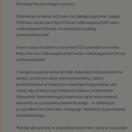
Doradcę Serwisowego o pomoc.
We Charge
Strefa kierowcy
Elektroniczna Instrukcja Obsługi
Informacje na temat odzysku i recyklingu pojazdów znajdą
Informacje dla klientów
Państwo na stronie https://www.volkswagen.pl/pl/swiat-
Informator o pojeździe
volkswagena/ochrona-srodowiska/recykling-
Gwarancje
samochodow.html
Lampki ostrzegawcze i sygnalizacyjne
Starsze modele i generacje – archiwum oraz da
Certyfikaty
Dane o zużyciu paliwa oraz emisji CO2 sprawdź na stronie
Wszystkie usługi
https://www.volkswagen.pl/pl/swiat-volkswagena/ochrona-
Oferty serwisowe
srodowiska.html
Dla przyszłych użytkowników Volkswagena
Dla obecnych użytkowników Volkswagena
Z uwagi na ograniczenia technik drukarskich lub parametrów
Sezonowe usługi serwisowe
ekranu, na którym obraz jest wyświetlany, kolory
Korzyści autoryzowanego serwisowania
Informacje dla warsztatów
przedstawione w niniejszym materiale mogą nieznacznie
Świat Volkswagena
różnić się od faktycznych kolorów lakieru i materiałów.
Volkswagen Magazine
Zawartość domówionego pakietu lub opcji może zmienić
Lifestyle
elementy wyposażenia standardowego – w niektórych
Eksploatacja
przypadkach bezzwrotnie zastępując elementy wyposażenia
Samochody hybrydowe
standardowego.
SUV-y
Elektromobilność
Rozwój
Montaż akcesoriów w pojeździe może mieć wpływ na poziom
Technologia