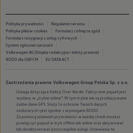
Modele sportowe
Leasing i najem dla firm
Leasing
Najem
Polityka prywatności
Regulamin serwisu
Finansowanie aut używanych
Finansowanie dla firm
Polityka plików cookies
Formularz cofnięcia zgód
Kalkulator finansowy
Formularz rezygnacji z usług cyfrowych
Kredyt i najem
System zgłoszeń naruszeń
Kredyt
Najem
Volkswagen AG (Stopka redakcyjna i teksty prawne)
Finansowanie aut używanych
RODO dla OBFCM
EU DATA ACT
Kalkulator finansowy
Ubezpieczenia i gwarancje
Ubezpieczenia komunikacyjne
Ubezpieczenie GAP/RTI
Zastrzeżenia prawne Volkswagen Group Polska Sp. z o.o.
Gwarancje
Zakup i finansowanie dla biznesu
Uwaga dotycząca funkcji Over the Air: Fabrycznie pojazd jest
Leasing dla biznesu
wydany w „trybie online”. W tym trybie nie są przekazywane
Mała flota
żadne dane GPS. Służy to ochronie Twoich danych
Duża flota
Elektromobilność dla firm
osobowych i jest zgodne z wymogami RODO.
Skonfiguruj Volkswagena
Za pomocą ustawień prywatności w każdej chwili możesz
Poradnik kupującego
przełączyć pojazd w tryb offline lub online oraz aktywować
Volkswagen dla biznesu
lub dezaktywować poszczególne usługi. Ustawienia te
Serwis, akcesoria i aktualizacje