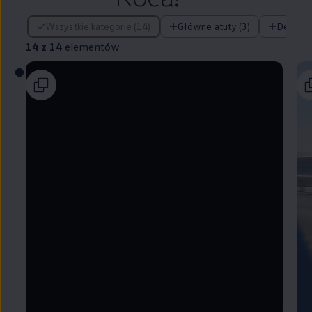
14 z 14 elementów
Wszystkie kategorie (14)
Główne atuty (3)
Design (
14 z 14
elementów