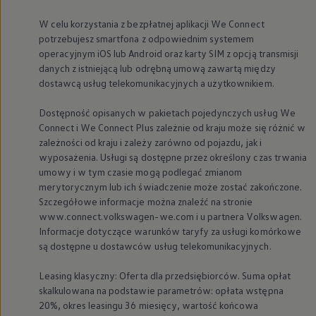
W celu korzystania z bezpłatnej aplikacji We Connect
potrzebujesz smartfona z odpowiednim systemem
operacyjnym iOS lub Android oraz karty SIM z opcją transmisji
danych z istniejącą lub odrębną umową zawartą między
dostawcą usług telekomunikacyjnych a użytkownikiem.
Dostępność opisanych w pakietach pojedynczych usług We
Connect i We Connect Plus zależnie od kraju może się różnić w
zależności od kraju i zależy zarówno od pojazdu, jak i
wyposażenia. Usługi są dostępne przez określony czas trwania
umowy i w tym czasie mogą podlegać zmianom
merytorycznym lub ich świadczenie może zostać zakończone.
Szczegółowe informacje można znaleźć na stronie
www.connect.volkswagen-we.com i u partnera
Volkswagen
.
Informacje dotyczące warunków taryfy za usługi komórkowe
są dostępne u dostawców usług telekomunikacyjnych.
Leasing klasyczny: Oferta dla przedsiębiorców. Suma opłat
skalkulowana na podstawie parametrów: opłata wstępna
20%, okres leasingu 36 miesięcy, wartość końcowa