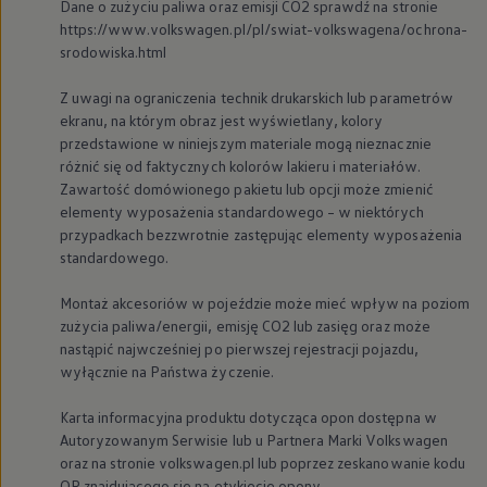
Dane o zużyciu paliwa oraz emisji CO2 sprawdź na stronie
https://www.volkswagen.pl/pl/swiat-volkswagena/ochrona-
srodowiska.html
Z uwagi na ograniczenia technik drukarskich lub parametrów
ekranu, na którym obraz jest wyświetlany, kolory
przedstawione w niniejszym materiale mogą nieznacznie
różnić się od faktycznych kolorów lakieru i materiałów.
Zawartość domówionego pakietu lub opcji może zmienić
elementy wyposażenia standardowego – w niektórych
przypadkach bezzwrotnie zastępując elementy wyposażenia
standardowego.
Montaż akcesoriów w pojeździe może mieć wpływ na poziom
zużycia paliwa/energii, emisję CO2 lub zasięg oraz może
nastąpić najwcześniej po pierwszej rejestracji pojazdu,
wyłącznie na Państwa życzenie.
Karta informacyjna produktu dotycząca opon dostępna w
Autoryzowanym Serwisie lub u Partnera Marki
Volkswagen
oraz na stronie volkswagen.pl lub poprzez zeskanowanie kodu
QR znajdującego się na etykiecie opony.