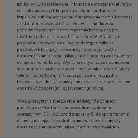
użytkownicy i pasażerowie. Informacje dotyczące warunków
cen i obsługiwanych krajów są dostępne pod adresem
https://vw.cubictelecom.com. Alternatywnie można korzystać
z radia internetowego i strumieniowania mediów za
pośrednictwem mobilnego urządzenia końcowego (np.
smartfona) z funkcją hotspotu mobilnego WLAN. W tym
przypadku odpowiednie usługi są dostępne tylko na
podstawie istniejącej lub zawartej odrębnej umowy z
dostawcą usług telekomunikacyjnych i tylko w ramach zasięgu
danej sieci komórkowej. Wymiana danych za pośrednictwem
Internetu w ramach pakietów danych w zależności od taryfy
telefonii komórkowej, a w szczególności w przypadku
korzystania z usługi za granicą, może wiązać się z naliczaniem
dodatkowych opłat (np. opłat roamingowych).
W celu korzystania z bezpłatnej aplikacji We Connect
potrzebujesz smartfona z odpowiednim systemem
operacyjnym iOS lub Android oraz karty SIM z opcją transmisji
danych z istniejącą lub odrębną umową zawartą między
dostawcą usług telekomunikacyjnych a użytkownikiem.