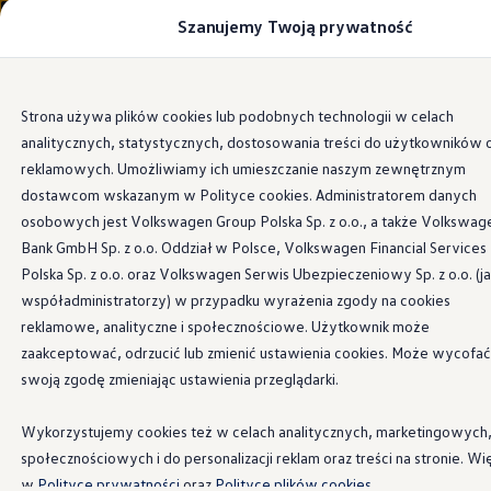
Szanujemy Twoją prywatność
Modele i konfigurator
Porównaj modele
Certyfikowane używane
Volkswagen dla biznesu
Przejdź
Przejdź do
Auta dostępne od ręki
Strona używa plików cookies lub podobnych technologii w celach
głównej
do
Cenniki
Systemy wspomagające
analitycznych, statystycznych, dostosowania treści do użytkowników 
zawartości
stopki
Modele elektryczne i elektromobilność
Modele elektryczne
reklamowych. Umożliwiamy ich umieszczanie naszym zewnętrznym
Modele elektryczne
dostawcom wskazanym w Polityce cookies. Administratorem danych
Samochody hybrydowe
osobowych jest Volkswagen Group Polska Sp. z o.o., a także Volkswag
Przyszłe modele i auta koncepcyjne
Zestawienie systemów
ID.4 GTX Xtreme
Bank GmbH Sp. z o.o. Oddział w Polsce, Volkswagen Financial Services
ID.5 GTX “Xcite”
Polska Sp. z o.o. oraz Volkswagen Serwis Ubezpieczeniowy Sp. z o.o. (j
Nowy ID. Polo GTI
wspomagających dla
współadministratorzy) w przypadku wyrażenia zgody na cookies
Ładowanie i zasięg
Ładowanie samochodu elektrycznego w domu –
reklamowe, analityczne i społecznościowe. Użytkownik może
nowego T-Roca
Ładowanie samochodu elektrycznego w trasie – 
zaakceptować, odrzucić lub zmienić ustawienia cookies. Może wycofać
Zasięg samochodów elektrycznych
swoją zgodę zmieniając ustawienia przeglądarki.
Sposoby płatności
Symulator zasięgu i ładowania
Dla T-Roca dostępne są między innymi następujące
Korzyści i koszty
Wykorzystujemy cookies też w celach analitycznych, marketingowych
Koszty utrzymania
systemy wspomagające:
społecznościowych i do personalizacji reklam oraz treści na stronie. Wi
Leasing
Najem
w
Polityce prywatności
oraz
Polityce plików cookies.