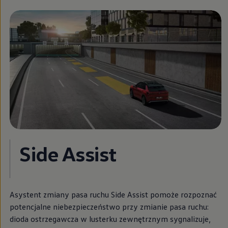
Nowy samochód krok po kroku – poradnik zaku
Samochody ekonomiczne i ekologiczne
Technologie i bezpieczeństwo
Odwiedź Volkswagen Home
Warto wybrać Volkswagena
Infolinia Volkswagen
Podcast Elektrycznie Tematyczni
Umów się na Serwis
Newsletter ID.
Społeczność Volkswagena
Znajdź Dealera
Zapisz się na jazdę próbną
Side Assist
Asystent zmiany pasa ruchu Side Assist pomoże rozpoznać
potencjalne niebezpieczeństwo przy zmianie pasa ruchu:
dioda ostrzegawcza w lusterku zewnętrznym sygnalizuje,