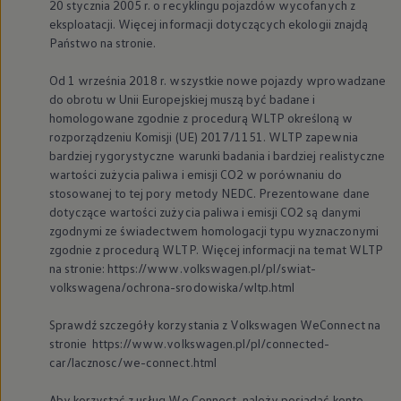
20 stycznia 2005 r. o recyklingu pojazdów wycofanych z
eksploatacji. Więcej informacji dotyczących ekologii znajdą
Państwo na stronie.
Od 1 września 2018 r. wszystkie nowe pojazdy wprowadzane
do obrotu w Unii Europejskiej muszą być badane i
homologowane zgodnie z procedurą WLTP określoną w
rozporządzeniu Komisji (UE) 2017/1151. WLTP zapewnia
bardziej rygorystyczne warunki badania i bardziej realistyczne
wartości zużycia paliwa i emisji CO2 w porównaniu do
stosowanej to tej pory metody NEDC. Prezentowane dane
dotyczące wartości zużycia paliwa i emisji CO2 są danymi
zgodnymi ze świadectwem homologacji typu wyznaczonymi
zgodnie z procedurą WLTP. Więcej informacji na temat WLTP
na stronie: https://www.volkswagen.pl/pl/swiat-
volkswagena/ochrona-srodowiska/wltp.html
Sprawdź szczegóły korzystania z
Volkswagen
WeConnect na
stronie https://www.volkswagen.pl/pl/connected-
car/lacznosc/we-connect.html
Aby korzystać z usług We Connect, należy posiadać konto