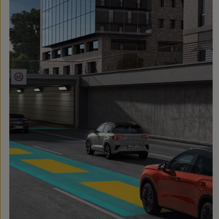
myVolkswagen
Serwis i części
Przegląd okresowy
Naprawy i przeglądy
Olej silnikowy i płyny eksploatacyjne
Koła i opony
Pomoc w razie wypadku i awarii
Serwis i części na raty
Pakiet przeglądów dla Twojego Volkswagena
Badanie satysfakcji klienta – oceń nasz serwis i
Ubezpieczenie opon
Akcesoria
Sklep online akcesoriów
Koła zimowe
Personalizacja
Urządzenia ładujące
Ochrona i pielęgnacja
Akcesoria do poszczególnych modeli
Rozwiązania transportowe i bagażowe
Elektronika i rozrywka
Usługi cyfrowe
Aktualizacje oprogramowania, map i radia
Aplikacje Volkswagen, logowanie i sklep
Znajdź usługi dla swojego modelu
Połączenie telefonu komórkowego z pojazdem