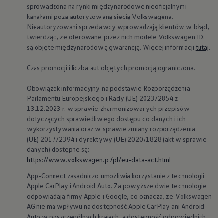
sprowadzona na rynki międzynarodowe nieoficjalnymi
kanałami poza autoryzowaną siecią Volkswagena.
Nieautoryzowani sprzedawcy wprowadzają klientów w błąd,
twierdząc, że oferowane przez nich modele
Volkswagen
ID.
są objęte międzynarodową gwarancją. Więcej informacji
tutaj
.
Czas promocji i liczba aut objętych promocją ograniczona.
Obowiązek informacyjny na podstawie Rozporządzenia
Parlamentu Europejskiego i Rady (UE) 2023/2854 z
13.12.2023 r. w sprawie zharmonizowanych przepisów
dotyczących sprawiedliwego dostępu do danych i ich
wykorzystywania oraz w sprawie zmiany rozporządzenia
(UE) 2017/2394 i dyrektywy (UE) 2020/1828 (akt w sprawie
danych) dostępne są:
https://www.volkswagen.pl/pl/eu-data-act.html
App-Connect zasadniczo umożliwia korzystanie z technologii
Apple CarPlay i Android Auto. Za powyższe dwie technologie
odpowiadają firmy Apple i Google, co oznacza, że
Volkswagen
AG nie ma wpływu na dostępność Apple CarPlay ani Android
Auto w poszczególnych krajach, a dostępność odpowiednich