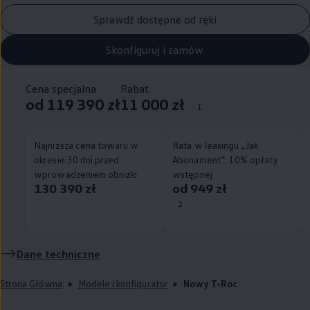
Sprawdź dostępne od ręki
Skonfiguruj i zamów
Cena specjalna
Rabat
od 119 390 zł
11 000 zł
1
Najniższa cena towaru w
Rata w leasingu „Jak
okresie 30 dni przed
Abonament”: 10% opłaty
wprowadzeniem obniżki
wstępnej
130 390 zł
od 949 zł
2
Dane techniczne
Strona Główna
Modele i konfigurator
Nowy T-Roc