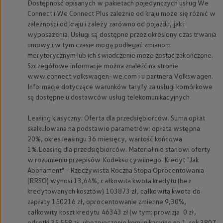
Dostępność opisanych w pakietach pojedynczych usług We
Connect i We Connect Plus zależnie od kraju może się różnić w
zależności od kraju i zależy zarówno od pojazdu, jak i
wyposażenia. Usługi są dostępne przez określony czas trwania
umowy i w tym czasie mogą podlegać zmianom
merytorycznym lub ich świadczenie może zostać zakończone.
Szczegółowe informacje można znaleźć na stronie
www.connect.volkswagen-we.com i u partnera
Volkswagen
.
Informacje dotyczące warunków taryfy za usługi komórkowe
są dostępne u dostawców usług telekomunikacyjnych.
Leasing klasyczny: Oferta dla przedsiębiorców. Suma opłat
skalkulowana na podstawie parametrów: opłata wstępna
20%, okres leasingu 36 miesięcy, wartość końcowa
1%.Leasing dla przedsiębiorców. Materiał nie stanowi oferty
w rozumieniu przepisów Kodeksu cywilnego. Kredyt "Jak
Abonament" - Rzeczywista Roczna Stopa Oprocentowania
(RRSO) wynosi 13,64%, całkowita kwota kredytu (bez
kredytowanych kosztów) 103873 zł, całkowita kwota do
zapłaty 150216 zł, oprocentowanie zmienne 9,30%,
całkowity koszt kredytu 46343 zł (w tym: prowizja 0 zł,
odsetki 35 558 zł, ubezpieczenie komunikacyjne na 1. rok 3807