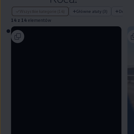
14 z 14 elementów
Wszystkie kategorie (14)
Główne atuty (3)
Design (
14 z 14
elementów