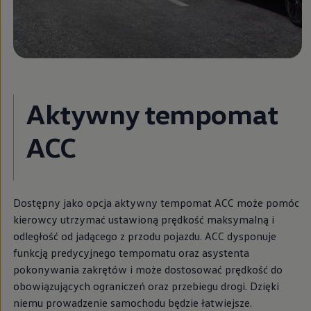
We Charge
Strefa kierowcy
Elektroniczna Instrukcja Obsługi
Informacje dla klientów
Informator o pojeździe
Gwarancje
Lampki ostrzegawcze i sygnalizacyjne
Starsze modele i generacje – archiwum oraz da
Aktywny tempomat
Certyfikaty
Wszystkie usługi
Oferty serwisowe
ACC
Dla przyszłych użytkowników Volkswagena
Dla obecnych użytkowników Volkswagena
Sezonowe usługi serwisowe
Korzyści autoryzowanego serwisowania
Informacje dla warsztatów
Dostępny jako opcja aktywny tempomat ACC może pomóc
Świat Volkswagena
kierowcy utrzymać ustawioną prędkość maksymalną i
Volkswagen Magazine
Lifestyle
odległość od jadącego z przodu pojazdu. ACC dysponuje
Eksploatacja
funkcją predycyjnego tempomatu oraz asystenta
Samochody hybrydowe
pokonywania zakrętów i może dostosować prędkość do
SUV-y
Elektromobilność
obowiązujących ograniczeń oraz przebiegu drogi. Dzięki
Rozwój
niemu prowadzenie samochodu będzie łatwiejsze.
Technologia