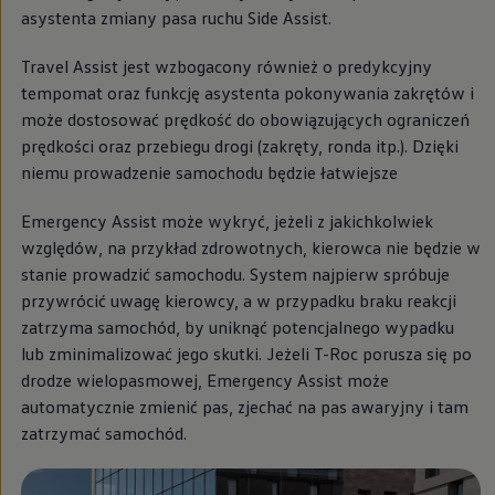
Modele sportowe
asystenta zmiany pasa ruchu Side Assist.
Leasing i najem dla firm
Leasing
Travel Assist jest wzbogacony również o predykcyjny
Najem
Finansowanie aut używanych
tempomat oraz funkcję asystenta pokonywania zakrętów i
Finansowanie dla firm
może dostosować prędkość do obowiązujących ograniczeń
Kalkulator finansowy
prędkości oraz przebiegu drogi (zakręty, ronda itp.). Dzięki
Kredyt i najem
Kredyt
niemu prowadzenie samochodu będzie łatwiejsze
Najem
Finansowanie aut używanych
Emergency Assist może wykryć, jeżeli z jakichkolwiek
Kalkulator finansowy
względów, na przykład zdrowotnych, kierowca nie będzie w
Ubezpieczenia i gwarancje
Ubezpieczenia komunikacyjne
stanie prowadzić samochodu. System najpierw spróbuje
Ubezpieczenie GAP/RTI
przywrócić uwagę kierowcy, a w przypadku braku reakcji
Gwarancje
zatrzyma samochód, by uniknąć potencjalnego wypadku
Zakup i finansowanie dla biznesu
Leasing dla biznesu
lub zminimalizować jego skutki. Jeżeli T-Roc porusza się po
Mała flota
drodze wielopasmowej, Emergency Assist może
Duża flota
automatycznie zmienić pas, zjechać na pas awaryjny i tam
Elektromobilność dla firm
Skonfiguruj Volkswagena
zatrzymać samochód.
Poradnik kupującego
Volkswagen dla biznesu
Serwis, akcesoria i aktualizacje