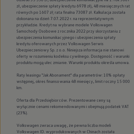
zł, ubezpieczenie spłaty kredytu 6978 zł), 48 miesięcznych rat
równych po 1607 zł; rata finalna 73087 zł. Kalkulacja została
dokonana na dzień 7.07.2022 r. na reprezentatywnym
przykładzie. Kredyt na wybrane modele
Volkswagen
Samochody Osobowe z rocznika 2022 przy skorzystaniu z
ubezpieczenia komunikacyjnego i ubezpieczenia spłaty
kredytu oferowanych przez
Volkswagen
Serwis
Ubezpieczeniowy Sp. z o.o. Niniejsza informacja nie stanowi
oferty w rozumieniu kodeksu cywilnego. Dostępność i warunki
produktu mogą ulec zmianie. Warunki produktu określa umowa.
Raty leasingu "Jak Abonament" dla parametrów: 10% opłaty
wstępnej, okres finansowania 48 miesięcy, limit roczny 15 000
km.
Oferta dla Przedsiębiorców. Prezentowane ceny są
wyłącznie cenami rekomendowanymi i obejmują podatek VAT
(23%).
Volkswagen
zwraca uwagę, że pewna liczba modeli
Volkswagen
ID. wyprodukowanych w Chinach została