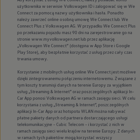
użytkownika w serwisie
Volkswagen
ID i zalogować się w We
Connect za pomocą nazwy użytkownika i hasła. Ponadto
należy zawrzeć online osobną umowę We Connect lub We
Connect Plus z
Volkswagen
AG. W przypadku We Connect Plus
po przekazaniu pojazdu masz 90 dni na zarejestrowanie go na
stronie www.myvolkswagen.net lub przez aplikację
„
Volkswagen
We Connect” (dostępna w App Store i Google
Play Store), aby bezpłatnie korzystać z usług przez cały czas
trwania umowy.
Korzystanie z mobilnych usług online We Connect jest możliwe
dzięki zintegrowanemu połączeniu internetowemu. Związane z
tym koszty transmisji danych na terenie Europy za wyjątkiem
usług „Streaming & Internet” oraz poszczególnych aplikacji In-
Car App ponosi
Volkswagen
AG w ramach zasięgu sieci. W celu
korzystania z usług „Streaming & Internet”, poszczególnych
aplikacji In-Car App oraz hotspotu WLAN można nabywać
płatne pakiety danych od partnera dostarczającego usługi
telekomunikacyjne – Cubic Telecom – i korzystać z nich w
ramach zasięgu sieci wielu krajów na terenie Europy. Z danych
w ramach tych pakietów mogą korzystać wszyscy