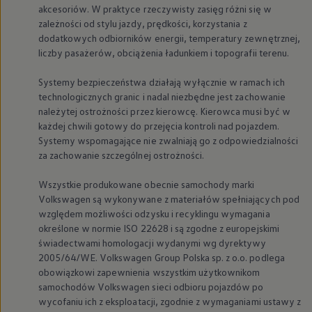
akcesoriów. W praktyce rzeczywisty zasięg różni się w
zależności od stylu jazdy, prędkości, korzystania z
dodatkowych odbiorników energii, temperatury zewnętrznej,
liczby pasażerów, obciążenia ładunkiem i topografii terenu.
Systemy bezpieczeństwa działają wyłącznie w ramach ich
technologicznych granic i nadal niezbędne jest zachowanie
należytej ostrożności przez kierowcę. Kierowca musi być w
każdej chwili gotowy do przejęcia kontroli nad pojazdem.
Systemy wspomagające nie zwalniają go z odpowiedzialności
za zachowanie szczególnej ostrożności.
Wszystkie produkowane obecnie samochody marki
Volkswagen
są wykonywane z materiałów spełniających pod
względem możliwości odzysku i recyklingu wymagania
określone w normie ISO 22628 i są zgodne z europejskimi
świadectwami homologacji wydanymi wg dyrektywy
2005/64/WE.
Volkswagen
Group Polska sp. z o.o. podlega
obowiązkowi zapewnienia wszystkim użytkownikom
samochodów
Volkswagen
sieci odbioru pojazdów po
wycofaniu ich z eksploatacji, zgodnie z wymaganiami ustawy z