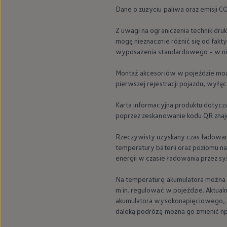
We Charge
Dane o zużyciu paliwa oraz emisji
Strefa kierowcy
Elektroniczna Instrukcja Obsługi
Z uwagi na ograniczenia technik dru
Informacje dla klientów
mogą nieznacznie różnić się od fak
Informator o pojeździe
wyposażenia standardowego – w ni
Gwarancje
Lampki ostrzegawcze i sygnalizacyjne
Starsze modele i generacje – archiwum oraz da
Montaż akcesoriów w pojeździe może
Certyfikaty
pierwszej rejestracji pojazdu, wyłą
Wszystkie usługi
Oferty serwisowe
Karta informacyjna produktu dotyc
Dla przyszłych użytkowników Volkswagena
poprzez zeskanowanie kodu QR znajd
Dla obecnych użytkowników Volkswagena
Sezonowe usługi serwisowe
Korzyści autoryzowanego serwisowania
Rzeczywisty uzyskany czas ładowani
Informacje dla warsztatów
temperatury baterii oraz poziomu na
Świat Volkswagena
energii w czasie ładowania przez s
Volkswagen Magazine
Lifestyle
Na temperaturę akumulatora można 
Eksploatacja
Samochody hybrydowe
m.in. regulować w pojeździe. Aktua
SUV-y
akumulatora wysokonapięciowego, 
Elektromobilność
daleką podróżą można go zmienić np
Rozwój
Technologia