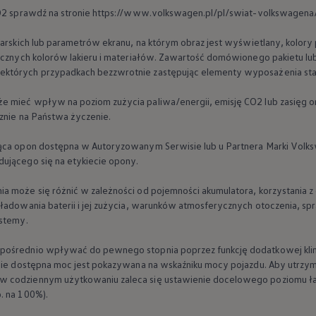
 CO2 sprawdź na stronie https://www.volkswagen.pl/pl/swiat-volkswagen
karskich lub parametrów ekranu, na którym obraz jest wyświetlany, kolory
tycznych kolorów lakieru i materiałów. Zawartość domówionego pakietu lu
ektórych przypadkach bezzwrotnie zastępując elementy wyposażenia s
ne techniczne
 mieć wpływ na poziom zużycia paliwa/energii, emisję CO2 lub zasięg o
cznie na Państwa życzenie.
ząca opon dostępna w Autoryzowanym Serwisie lub u Partnera Marki
Volk
ującego się na etykiecie opony.
a może się różnić w zależności od pojemności akumulatora, korzystania 
ładowania baterii i jej zużycia, warunków atmosferycznych otoczenia, sp
ystemy.
pośrednio wpływać do pewnego stopnia poprzez funkcję dodatkowej kli
lnie dostępna moc jest pokazywana na wskaźniku mocy pojazdu. Aby utrzym
w codziennym użytkowaniu zaleca się ustawienie docelowego poziomu ła
. na 100%).