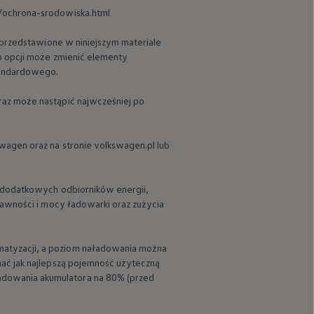
a/ochrona-srodowiska.html
 przedstawione w niniejszym materiale
b opcji może zmienić elementy
tandardowego.
raz może nastąpić najwcześniej po
swagen
oraz na stronie volkswagen.pl lub
z dodatkowych odbiorników energii,
rawności i mocy ładowarki oraz zużycia
matyzacji, a poziom naładowania można
ać jak najlepszą pojemność użyteczną
dowania akumulatora na 80% (przed