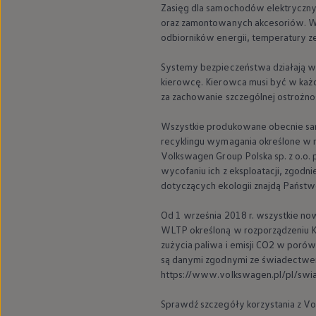
Zasięg dla samochodów elektrycznyc
Nowy samochód krok po kroku – poradnik zaku
oraz zamontowanych akcesoriów. W p
Samochody ekonomiczne i ekologiczne
Technologie i bezpieczeństwo
odbiorników energii, temperatury ze
Odwiedź Volkswagen Home
Warto wybrać Volkswagena
Systemy bezpieczeństwa działają wy
Infolinia Volkswagen
kierowcę. Kierowca musi być w każd
Podcast Elektrycznie Tematyczni
za zachowanie szczególnej ostrożnoś
Umów się na Serwis
Newsletter ID.
Społeczność Volkswagena
Wszystkie produkowane obecnie s
Znajdź Dealera
recyklingu wymagania określone w
Zapisz się na jazdę próbną
Volkswagen
Group Polska sp. z o.
wycofaniu ich z eksploatacji, zgodn
dotyczących ekologii znajdą Państwo
Od 1 września 2018 r. wszystkie n
WLTP określoną w rozporządzeniu Ko
zużycia paliwa i emisji CO2 w poró
są danymi zgodnymi ze świadectwem
https://www.volkswagen.pl/pl/swi
Sprawdź szczegóły korzystania z
Vo