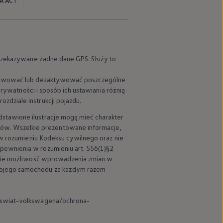
A ACT
 przekazywane żadne dane GPS. Służy to
aktywować lub dezaktywować poszczególne
prywatności i sposób ich ustawiania różnią
dziale instrukcji pojazdu.
stawione ilustracje mogą mieć charakter
ów. Wszelkie prezentowane informacje,
y w rozumieniu Kodeksu cywilnego oraz nie
pewnienia w rozumieniu art. 556(1)§2
bie możliwość wprowadzenia zmian w
Twojego samochodu za każdym razem
l/swiat-volkswagena/ochrona-