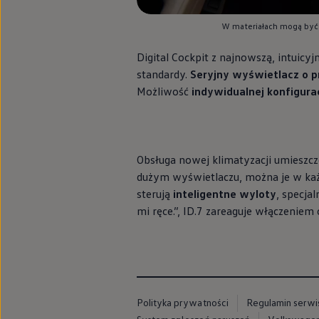
Modele sportowe
Leasing i najem dla firm
W materiałach mogą być
Leasing
Najem
Digital Cockpit z najnowszą, intuic
Finansowanie aut używanych
Finansowanie dla firm
standardy.
Seryjny wyświetlacz o p
Kalkulator finansowy
Możliwość
indywidualnej konfigurac
Kredyt i najem
Kredyt
Najem
Finansowanie aut używanych
Kalkulator finansowy
Obsługa nowej klimatyzacji umieszc
Ubezpieczenia i gwarancje
Ubezpieczenia komunikacyjne
dużym wyświetlaczu, można je w każ
Ubezpieczenie GAP/RTI
sterują
inteligentne wyloty
, specja
Gwarancje
mi ręce.”, ID.7 zareaguje włączenie
Zakup i finansowanie dla biznesu
Leasing dla biznesu
Mała flota
Duża flota
Elektromobilność dla firm
Skonfiguruj Volkswagena
Poradnik kupującego
Volkswagen dla biznesu
Polityka prywatności
Regulamin serwi
Serwis, akcesoria i aktualizacje