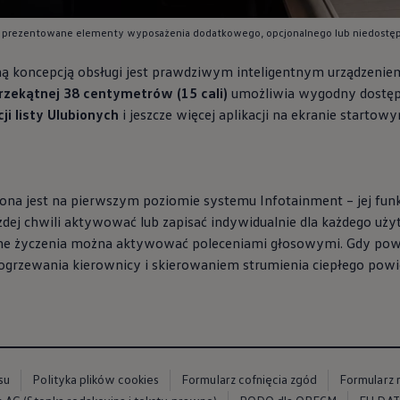
 prezentowane elementy wyposażenia dodatkowego, opcjonalnego lub niedostępn
yjną koncepcją obsługi jest prawdziwym inteligentnym urządzen
rzekątnej 38 centymetrów (15 cali)
umożliwia wygodny dostęp d
ji listy Ulubionych
i jeszcze więcej aplikacji na ekranie startow
zona jest na pierwszym poziomie systemu Infotainment – jej fu
dej chwili aktywować lub zapisać indywidualnie dla każdego uż
lne życzenia można aktywować poleceniami głosowymi. Gdy powi
m ogrzewania kierownicy i skierowaniem strumienia ciepłego powi
su
Polityka plików cookies
Formularz cofnięcia zgód
Formularz 