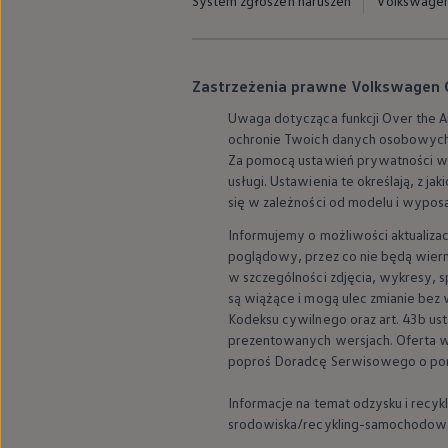
System zgłoszeń naruszeń
Volkswagen 
myVolkswagen
Serwis i części
Przegląd okresowy
Naprawy i przeglądy
Olej silnikowy i płyny eksploatacyjne
Zastrzeżenia prawne Volkswagen Gr
Koła i opony
Uwaga dotycząca funkcji Over the Ai
Pomoc w razie wypadku i awarii
Serwis i części na raty
ochronie Twoich danych osobowych
Pakiet przeglądów dla Twojego Volkswagena
Za pomocą ustawień prywatności w 
Badanie satysfakcji klienta – oceń nasz serwis i
usługi. Ustawienia te określają, z j
Ubezpieczenie opon
się w zależności od modelu i wypos
Akcesoria
Sklep online akcesoriów
Informujemy o możliwości aktualiza
Koła zimowe
poglądowy, przez co nie będą wie
Personalizacja
w szczególności zdjęcia, wykresy, s
Urządzenia ładujące
są wiążące i mogą ulec zmianie bez
Ochrona i pielęgnacja
Akcesoria do poszczególnych modeli
Kodeksu cywilnego oraz art. 43b ust
Rozwiązania transportowe i bagażowe
prezentowanych wersjach. Oferta w
Elektronika i rozrywka
poproś Doradcę Serwisowego o po
Usługi cyfrowe
Aktualizacje oprogramowania, map i radia
Informacje na temat odzysku i rec
Aplikacje Volkswagen, logowanie i sklep
srodowiska/recykling-samochodow
Znajdź usługi dla swojego modelu
Połączenie telefonu komórkowego z pojazdem