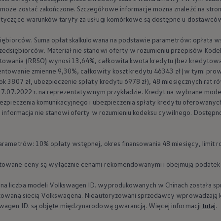
 może zostać zakończone. Szczegółowe informacje można znaleźć na st
dotyczące warunków taryfy za usługi komórkowe są dostępne u dostawców
dsiębiorców. Suma opłat skalkulowana na podstawie parametrów: opłata w
edsiębiorców. Materiał nie stanowi oferty w rozumieniu przepisów Kode
owania (RRSO) wynosi 13,64%, całkowita kwota kredytu (bez kredytowa
ntowanie zmienne 9,30%, całkowity koszt kredytu 46343 zł (w tym: prowiz
ok 3807 zł, ubezpieczenie spłaty kredytu 6978 zł), 48 miesięcznych rat ró
eń 7.07.2022 r. na reprezentatywnym przykładzie. Kredyt na wybrane mode
ubezpieczenia komunikacyjnego i ubezpieczenia spłaty kredytu oferowanyc
a informacja nie stanowi oferty w rozumieniu kodeksu cywilnego. Dostępno
z dużym zasięgiem
parametrów: 10% opłaty wstępnej, okres finansowania 48 miesięcy, limit r
ntowane ceny są wyłącznie cenami rekomendowanymi i obejmują podatek
a liczba modeli
Volkswagen
ID. wyprodukowanych w Chinach została s
on
ryzowaną siecią Volkswagena. Nieautoryzowani sprzedawcy wprowadzają k
swagen
ID. są objęte międzynarodową gwarancją. Więcej informacji
tutaj
.