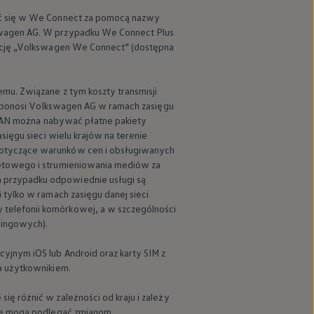
ć się w We Connect za pomocą nazwy
wagen
AG. W przypadku We Connect Plus
ację
„
Volkswagen
We Connect” (dostępna
mu. Związane z tym koszty transmisji
 ponosi
Volkswagen
AG w ramach zasięgu
 WLAN można nabywać płatne pakiety
sięgu sieci wielu krajów na terenie
dotyczące warunków cen i obsługiwanych
netowego i strumieniowania mediów za
 przypadku odpowiednie usługi są
 tylko w ramach zasięgu danej sieci
telefonii komórkowej, a w szczególności
mingowych).
yjnym iOS lub Android oraz karty SIM z
a użytkownikiem.
ę różnić w zależności od kraju i zależy
sie mogą podlegać zmianom