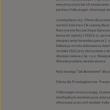
merytorycznym lub ich świadczenie
partnera
Volkswagen
. Informacje 
Leasing klasyczny: Oferta dla prze
wartość końcowa 1%.Leasing dla prz
Rzeczywista Roczna Stopa Oprocent
kwota do zapłaty 150216 zł, oproce
ubezpieczenie komunikacyjne na 1. r
Kalkulacja została dokonana na dzi
rocznika 2022 przy skorzystaniu z 
Ubezpieczeniowy Sp. z o.o. Niniejsz
Nowy ID.7
Warunki produktu określa umowa.
Elektryczna limuzyna 
Raty leasingu "Jak Abonament" dla 
Oferta dla Przedsiębiorców. Preze
Volkswagen
zwraca uwagę, że pewn
Cena dla Special Edition
Korzyść dla Special Editi
nieoficjalnymi kanałami poza auto
od 276 690 zł
do 36 530 zł
1
oferowane przez nich modele
Volk