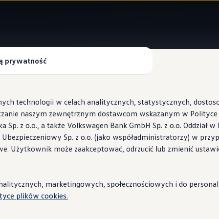
ą prywatność
Digital Cockpit z wylotami powietrza
ych technologii w celach analitycznych, statystycznych, dosto
czanie naszym zewnętrznym dostawcom wskazanym w Polityce c
Sp. z o.o., a także Volkswagen Bank GmbH Sp. z o.o. Oddział w 
d ręką
s Ubezpieczeniowy Sp. z o.o. (jako współadministratorzy) w prz
 Wallbox ID.Charger
we. Użytkownik może zaakceptować, odrzucić lub zmienić ustawi
stacje i porady
litycznych, marketingowych, społecznościowych i do personaliza
ityce plików cookies.