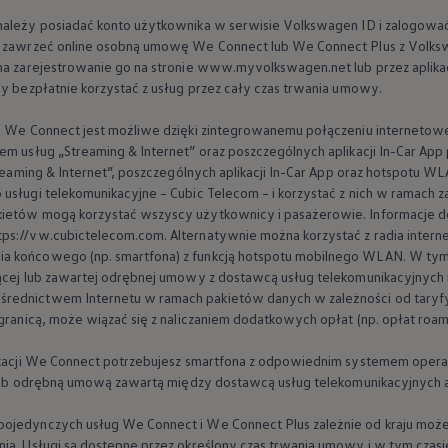
należy posiadać konto użytkownika w serwisie
Volkswagen
ID i zalogowa
ży zawrzeć online osobną umowę We Connect lub We Connect Plus z
Volks
 na zarejestrowanie go na stronie www.myvolkswagen.net lub przez aplik
by bezpłatnie korzystać z usług przez cały czas trwania umowy.
ne We Connect jest możliwe dzięki zintegrowanemu połączeniu internetowe
em usług „Streaming & Internet” oraz poszczególnych aplikacji In-Car App
Streaming & Internet”, poszczególnych aplikacji In-Car App oraz hotspotu
usługi telekomunikacyjne – Cubic Telecom – i korzystać z nich w ramach za
kietów mogą korzystać wszyscy użytkownicy i pasażerowie. Informacje 
ps://vw.cubictelecom.com. Alternatywnie można korzystać z radia inter
a końcowego (np. smartfona) z funkcją hotspotu mobilnego WLAN. W tym
ącej lub zawartej odrębnej umowy z dostawcą usług telekomunikacyjnych i
rednictwem Internetu w ramach pakietów danych w zależności od taryfy 
 granicą, może wiązać się z naliczaniem dodatkowych opłat (np. opłat roa
likacji We Connect potrzebujesz smartfona z odpowiednim systemem operac
cą lub odrębną umową zawartą między dostawcą usług telekomunikacyjnych 
jedynczych usług We Connect i We Connect Plus zależnie od kraju może si
nia. Usługi są dostępne przez określony czas trwania umowy i w tym cza