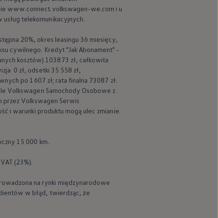
ronie www.connect.volkswagen-we.com i u
 usług telekomunikacyjnych.
stępna 20%, okres leasingu 36 miesięcy,
ksu cywilnego. Kredyt "Jak Abonament" -
nych kosztów) 103873 zł, całkowita
ja 0 zł, odsetki 35 558 zł,
wnych po 1607 zł; rata finalna 73087 zł.
le
Volkswagen
Samochody Osobowe z
h przez
Volkswagen
Serwis
ść i warunki produktu mogą ulec zmianie.
Skonfiguruj i zamów
Cennik
oczny 15 000 km.
 VAT (23%).
prowadzona na rynki międzynarodowe
lientów w błąd, twierdząc, że