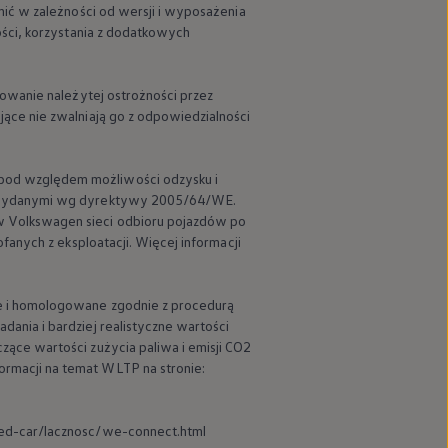
ić w zależności od wersji i wyposażenia
ości, korzystania z dodatkowych
owanie należytej ostrożności przez
ące nie zwalniają go z odpowiedzialności
pod względem możliwości odzysku i
ji wydanymi wg dyrektywy 2005/64/WE.
w
Volkswagen
sieci odbioru pojazdów po
anych z eksploatacji. Więcej informacji
e i homologowane zgodnie z procedurą
ania i bardziej realistyczne wartości
ące wartości zużycia paliwa i emisji CO2
rmacji na temat WLTP na stronie:
ed-car/lacznosc/we-connect.html