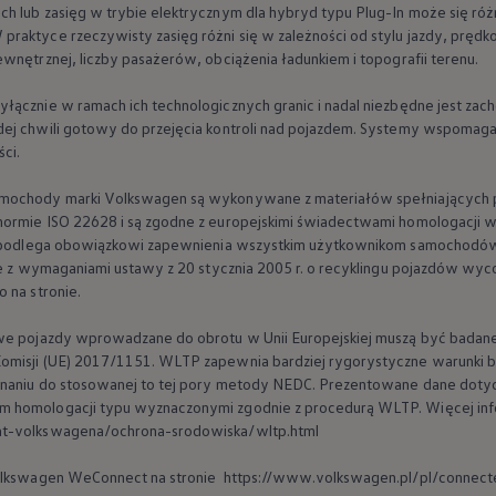
h lub zasięg w trybie elektrycznym dla hybryd typu Plug-In może się różn
pu i finansowania
raktyce rzeczywisty zasięg różni się w zależności od stylu jazdy, prędk
wnętrznej, liczby pasażerów, obciążenia ładunkiem i topografii terenu.
łącznie w ramach ich technologicznych granic i nadal niezbędne jest zach
ej chwili gotowy do przejęcia kontroli nad pojazdem. Systemy wspomagaj
ci.
amochody marki
Volkswagen
są wykonywane z materiałów spełniających 
 normie ISO 22628 i są zgodne z europejskimi świadectwami homologac
o. podlega obowiązkowi zapewnienia wszystkim użytkownikom samochodó
ie z wymaganiami ustawy z 20 stycznia 2005 r. o recyklingu pojazdów wycof
 na stronie.
owe pojazdy wprowadzane do obrotu w Unii Europejskiej muszą być badan
misji (UE) 2017/1151. WLTP zapewnia bardziej rygorystyczne warunki bad
wnaniu do stosowanej to tej pory metody NEDC. Prezentowane dane dotycz
 homologacji typu wyznaczonymi zgodnie z procedurą WLTP. Więcej info
at-volkswagena/ochrona-srodowiska/wltp.html
lkswagen
WeConnect na stronie https://www.volkswagen.pl/pl/connect