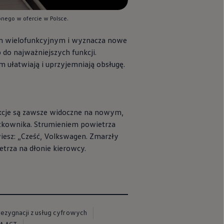
ego w ofercie w Polsce.
iem wielofunkcyjnym i wyznacza nowe
o najważniejszych funkcji.
ym ułatwiają i uprzyjemniają obsługę.
nkcje są zawsze widoczne na nowym,
ytkownika. Strumieniem powietrza
esz: „Cześć,
Volkswagen
. Zmarzły
etrza na dłonie kierowcy.
rezygnacji z usług cyfrowych