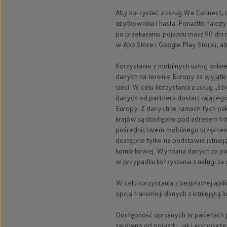
Aby korzystać z usług We Connect, 
użytkownika i hasła. Ponadto nale
po przekazaniu pojazdu masz 90 dni
w App Store i Google Play Store), a
Korzystanie z mobilnych usług onli
danych na terenie Europy za wyjątki
sieci. W celu korzystania z usług „
danych od partnera dostarczającego 
Europy. Z danych w ramach tych pa
krajów są dostępne pod adresem htt
pośrednictwem mobilnego urządzeni
dostępne tylko na podstawie istniej
komórkowej. Wymiana danych za poś
w przypadku korzystania z usługi za
W celu korzystania z bezpłatnej ap
opcją transmisji danych z istnieją
Dostępność opisanych w pakietach po
zarówno od pojazdu, jak i wyposaże