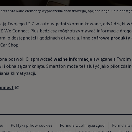
 prezentowane elementy wyposażenia dodatkowego, opcjonalnego lub niedostępn
ają Twojego ID.7 w auto w pełni skomunikowane, gdyż dzięki
wb
 Z We Connect Plus
będziesz mógł otrzymywać informacje drogo
ami o dostępności i godzinach otwarcia. Inne
cyfrowe produkty
Car Shop.
ona pozwoli Ci sprawdzać
ważne informacje
związane z Twoim s
wi i okna są zamknięte. Smartfon może też służyć jako pilot zdaln
ania klimatyzacji.
Connect
su
Polityka plików cookies
Formularz cofnięcia zgód
Formularz 