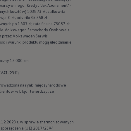
ksu cywilnego. Kredyt "Jak Abonament" -
nych kosztów) 103873 zł, całkowita
ja 0 zł, odsetki 35 558 zł,
wnych po 1607 zł; rata finalna 73087 zł.
le
Volkswagen
Samochody Osobowe z
h przez
Volkswagen
Serwis
ść i warunki produktu mogą ulec zmianie.
oczny 15 000 km.
 VAT (23%).
Skonfiguruj i zamów
Cennik
prowadzona na rynki międzynarodowe
lientów w błąd, twierdząc, że
3.12.2023 r. w sprawie zharmonizowanych
ozporządzenia (UE) 2017/2394