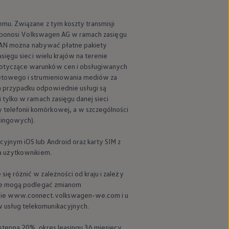
mu. Związane z tym koszty transmisji
 ponosi
Volkswagen
AG w ramach zasięgu
 WLAN można nabywać płatne pakiety
sięgu sieci wielu krajów na terenie
dotyczące warunków cen i obsługiwanych
netowego i strumieniowania mediów za
 przypadku odpowiednie usługi są
 tylko w ramach zasięgu danej sieci
telefonii komórkowej, a w szczególności
mingowych).
yjnym iOS lub Android oraz karty SIM z
a użytkownikiem.
ę różnić w zależności od kraju i zależy
sie mogą podlegać zmianom
ronie www.connect.volkswagen-we.com i u
 usług telekomunikacyjnych.
stępna 20%, okres leasingu 36 miesięcy,