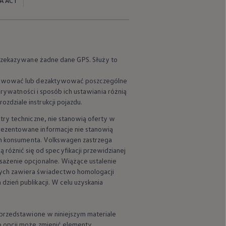
A ACT
 przekazywane żadne dane GPS. Służy to
aktywować lub dezaktywować poszczególne
prywatności i sposób ich ustawiania różnią
dziale instrukcji pojazdu.
try techniczne, nie stanowią oferty w
rezentowane informacje nie stanowią
ch konsumenta.
Volkswagen
zastrzega
óżnić się od specyfikacji przewidzianej
sażenie opcjonalne. Wiążące ustalenie
nych zawiera świadectwo homologacji
zień publikacji. W celu uzyskania
 przedstawione w niniejszym materiale
b opcji może zmienić elementy