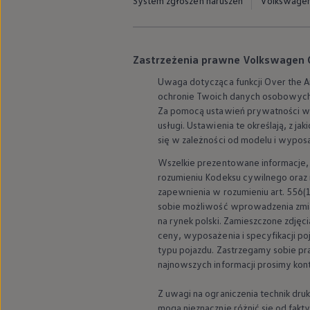
System zgłoszeń naruszeń
Volkswagen 
myVolkswagen
Serwis i części
Przegląd okresowy
Naprawy i przeglądy
Olej silnikowy i płyny eksploatacyjne
Zastrzeżenia prawne Volkswagen Gr
Koła i opony
Uwaga dotycząca funkcji Over the Ai
Pomoc w razie wypadku i awarii
Serwis i części na raty
ochronie Twoich danych osobowych
Pakiet przeglądów dla Twojego Volkswagena
Za pomocą ustawień prywatności w 
Badanie satysfakcji klienta – oceń nasz serwis i
usługi. Ustawienia te określają, z j
Ubezpieczenie opon
się w zależności od modelu i wypos
Akcesoria
Sklep online akcesoriów
Wszelkie prezentowane informacje, w
Koła zimowe
rozumieniu Kodeksu cywilnego oraz 
Personalizacja
zapewnienia w rozumieniu art. 556(1
Urządzenia ładujące
sobie możliwość wprowadzenia zmia
Ochrona i pielęgnacja
Akcesoria do poszczególnych modeli
na rynek polski. Zamieszczone zdję
Rozwiązania transportowe i bagażowe
ceny, wyposażenia i specyfikacji 
Elektronika i rozrywka
typu pojazdu. Zastrzegamy sobie pra
Usługi cyfrowe
najnowszych informacji prosimy ko
Aktualizacje oprogramowania, map i radia
Aplikacje Volkswagen, logowanie i sklep
Z uwagi na ograniczenia technik dru
Znajdź usługi dla swojego modelu
Połączenie telefonu komórkowego z pojazdem
mogą nieznacznie różnić się od fak