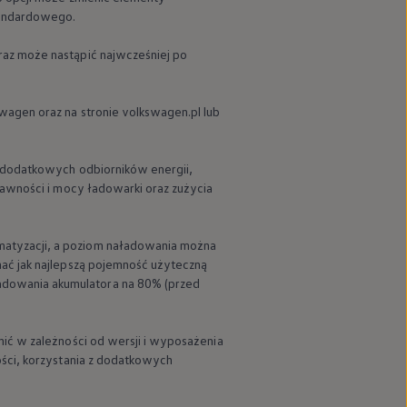
tandardowego.
raz może nastąpić najwcześniej po
swagen
oraz na stronie volkswagen.pl lub
z dodatkowych odbiorników energii,
rawności i mocy ładowarki oraz zużycia
matyzacji, a poziom naładowania można
ać jak najlepszą pojemność użyteczną
dowania akumulatora na 80% (przed
ić w zależności od wersji i wyposażenia
ości, korzystania z dodatkowych