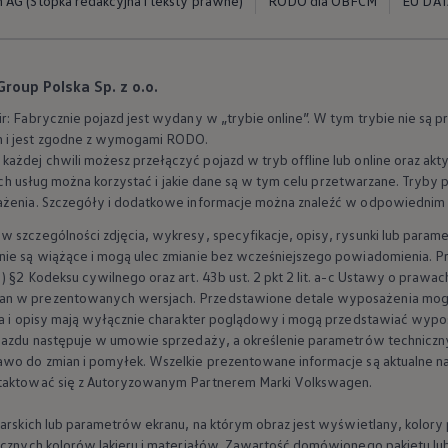
AG (Stopka redakcyjna i teksty prawne)
RODO dla OBFCM
EU DAT
oup Polska Sp. z o.o.
r: Fabrycznie pojazd jest wydany w „trybie online”. W tym trybie nie są
 i jest zgodne z wymogami RODO.
każdej chwili możesz przełączyć pojazd w tryb offline lub online oraz 
 salony
akich usług można korzystać i jakie dane są w tym celu przetwarzane. Tryby 
ażenia. Szczegóły i dodatkowe informacje można znaleźć w odpowiednim roz
 szczególności zdjęcia, wykresy, specyfikacje, opisy, rysunki lub parame
nie są wiążące i mogą ulec zmianie bez wcześniejszego powiadomienia. P
) §2 Kodeksu cywilnego oraz art. 43b ust. 2 pkt 2 lit. a-c Ustawy o prawa
n w prezentowanych wersjach. Przedstawione detale wyposażenia mogą r
cia i opisy mają wyłącznie charakter poglądowy i mogą przedstawiać wypo
pojazdu następuje w umowie sprzedaży, a określenie parametrów technicz
wo do zmian i pomyłek. Wszelkie prezentowane informacje są aktualne na d
ntaktować się z Autoryzowanym Partnerem Marki
Volkswagen
.
karskich lub parametrów ekranu, na którym obraz jest wyświetlany, kolory
tycznych kolorów lakieru i materiałów. Zawartość domówionego pakietu lu