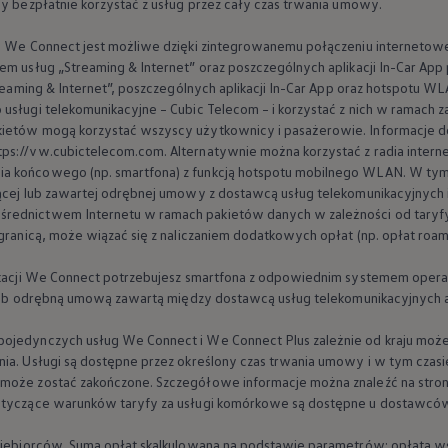
by bezpłatnie korzystać z usług przez cały czas trwania umowy.
ne We Connect jest możliwe dzięki zintegrowanemu połączeniu internetowe
em usług „Streaming & Internet” oraz poszczególnych aplikacji In-Car App
Streaming & Internet”, poszczególnych aplikacji In-Car App oraz hotspotu
usługi telekomunikacyjne – Cubic Telecom – i korzystać z nich w ramach za
kietów mogą korzystać wszyscy użytkownicy i pasażerowie. Informacje 
ps://vw.cubictelecom.com. Alternatywnie można korzystać z radia inter
a końcowego (np. smartfona) z funkcją hotspotu mobilnego WLAN. W tym
ącej lub zawartej odrębnej umowy z dostawcą usług telekomunikacyjnych i
rednictwem Internetu w ramach pakietów danych w zależności od taryfy 
 granicą, może wiązać się z naliczaniem dodatkowych opłat (np. opłat roa
likacji We Connect potrzebujesz smartfona z odpowiednim systemem operac
cą lub odrębną umową zawartą między dostawcą usług telekomunikacyjnych 
jedynczych usług We Connect i We Connect Plus zależnie od kraju może si
nia. Usługi są dostępne przez określony czas trwania umowy i w tym cza
 może zostać zakończone. Szczegółowe informacje można znaleźć na st
dotyczące warunków taryfy za usługi komórkowe są dostępne u dostawców
dsiębiorców. Suma opłat skalkulowana na podstawie parametrów: opłata w