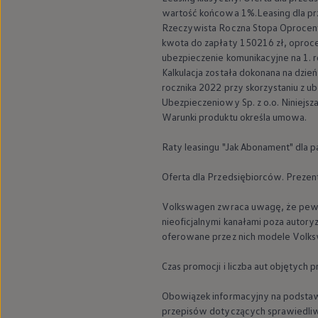
wartość końcowa 1%.Leasing dla prz
Rzeczywista Roczna Stopa Oprocent
kwota do zapłaty 150216 zł, oproce
ubezpieczenie komunikacyjne na 1. r
Kalkulacja została dokonana na dzi
rocznika 2022 przy skorzystaniu z 
Ubezpieczeniowy Sp. z o.o. Niniejsz
Warunki produktu określa umowa.
Raty leasingu "Jak Abonament" dla 
Nowy ID.7
Oferta dla Przedsiębiorców. Preze
Elektryczna limuzyna 
Volkswagen
zwraca uwagę, że pewn
nieoficjalnymi kanałami poza auto
oferowane przez nich modele
Volk
Czas promocji i liczba aut objętych 
Cena dla Special Edition
Korzyść dla Special Editi
od 276 690 zł
do 36 530 zł
1
Obowiązek informacyjny na podstaw
przepisów dotyczących sprawiedliw