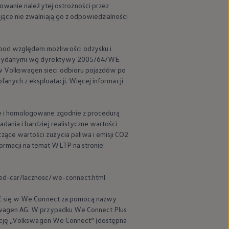
owanie należytej ostrożności przez
ące nie zwalniają go z odpowiedzialności
pod względem możliwości odzysku i
ji wydanymi wg dyrektywy 2005/64/WE.
w
Volkswagen
sieci odbioru pojazdów po
anych z eksploatacji. Więcej informacji
e i homologowane zgodnie z procedurą
ania i bardziej realistyczne wartości
ące wartości zużycia paliwa i emisji CO2
rmacji na temat WLTP na stronie:
ed-car/lacznosc/we-connect.html
ć się w We Connect za pomocą nazwy
wagen
AG. W przypadku We Connect Plus
ację
„
Volkswagen
We Connect” (dostępna