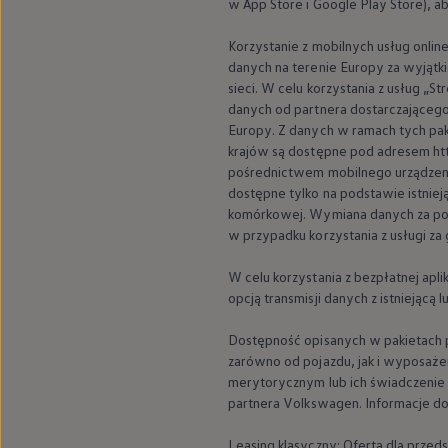
w App Store i Google Play Store), a
Korzystanie z mobilnych usług onli
danych na terenie Europy za wyjątki
sieci. W celu korzystania z usług „
danych od partnera dostarczającego 
Europy. Z danych w ramach tych pa
krajów są dostępne pod adresem htt
pośrednictwem mobilnego urządzeni
dostępne tylko na podstawie istniej
komórkowej. Wymiana danych za poś
w przypadku korzystania z usługi za
W celu korzystania z bezpłatnej ap
opcją transmisji danych z istnieją
Dostępność opisanych w pakietach po
zarówno od pojazdu, jak i wyposaże
merytorycznym lub ich świadczenie
partnera
Volkswagen
. Informacje 
Leasing klasyczny: Oferta dla prze