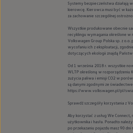
Systemy bezpieczeństwa działają wy
Nowy samochód krok po kroku – poradnik zaku
kierowcę. Kierowca musi być w każd
Samochody ekonomiczne i ekologiczne
Technologie i bezpieczeństwo
za zachowanie szczególnej ostrożnoś
Odwiedź Volkswagen Home
Warto wybrać Volkswagena
Wszystkie produkowane obecnie s
Infolinia Volkswagen
recyklingu wymagania określone w
Podcast Elektrycznie Tematyczni
Volkswagen
Group Polska sp. z o.
Umów się na Serwis
wycofaniu ich z eksploatacji, zgodn
Newsletter ID.
Społeczność Volkswagena
dotyczących ekologii znajdą Państwo
Znajdź Dealera
Zapisz się na jazdę próbną
Od 1 września 2018 r. wszystkie n
WLTP określoną w rozporządzeniu Ko
zużycia paliwa i emisji CO2 w poró
są danymi zgodnymi ze świadectwem
https://www.volkswagen.pl/pl/swi
Sprawdź szczegóły korzystania z
Vo
Aby korzystać z usług We Connect, 
użytkownika i hasła. Ponadto nale
po przekazaniu pojazdu masz 90 dni