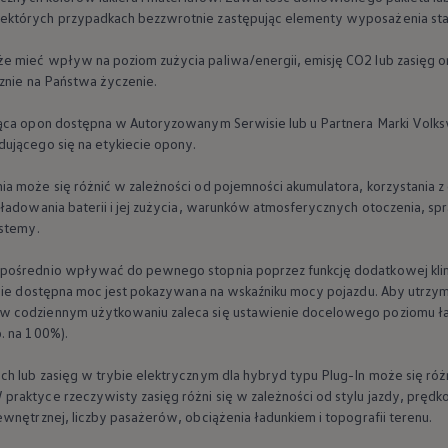
ektórych przypadkach bezzwrotnie zastępując elementy wyposażenia s
 mieć wpływ na poziom zużycia paliwa/energii, emisję CO2 lub zasięg o
cznie na Państwa życzenie.
ząca opon dostępna w Autoryzowanym Serwisie lub u Partnera Marki
Volk
ne techniczne
ującego się na etykiecie opony.
a może się różnić w zależności od pojemności akumulatora, korzystania 
ładowania baterii i jej zużycia, warunków atmosferycznych otoczenia, sp
ystemy.
pośrednio wpływać do pewnego stopnia poprzez funkcję dodatkowej kli
lnie dostępna moc jest pokazywana na wskaźniku mocy pojazdu. Aby utrzym
w codziennym użytkowaniu zaleca się ustawienie docelowego poziomu ła
. na 100%).
h lub zasięg w trybie elektrycznym dla hybryd typu Plug-In może się różn
raktyce rzeczywisty zasięg różni się w zależności od stylu jazdy, prędk
wnętrznej, liczby pasażerów, obciążenia ładunkiem i topografii terenu.