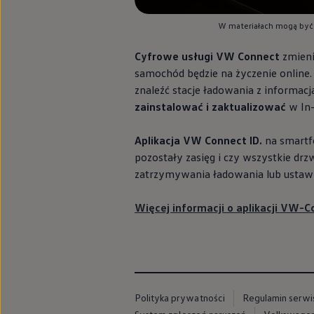
Modele sportowe
Leasing i najem dla firm
W materiałach mogą być
Leasing
Najem
Cyfrowe usługi VW Connect
zmieni
Finansowanie aut używanych
Finansowanie dla firm
samochód będzie na życzenie online.
Kalkulator finansowy
znaleźć stacje ładowania z informacj
Kredyt i najem
zainstalować i zaktualizować
w In-
Kredyt
Najem
Finansowanie aut używanych
Aplikacja VW Connect ID.
na smartf
Kalkulator finansowy
pozostały zasięg i czy wszystkie drz
Ubezpieczenia i gwarancje
Ubezpieczenia komunikacyjne
zatrzymywania ładowania lub ustawi
Ubezpieczenie GAP/RTI
Gwarancje
Więcej informacji o aplikacji VW-
Zakup i finansowanie dla biznesu
Leasing dla biznesu
Mała flota
Duża flota
Elektromobilność dla firm
Skonfiguruj Volkswagena
Poradnik kupującego
Volkswagen dla biznesu
Polityka prywatności
Regulamin serwi
Serwis, akcesoria i aktualizacje