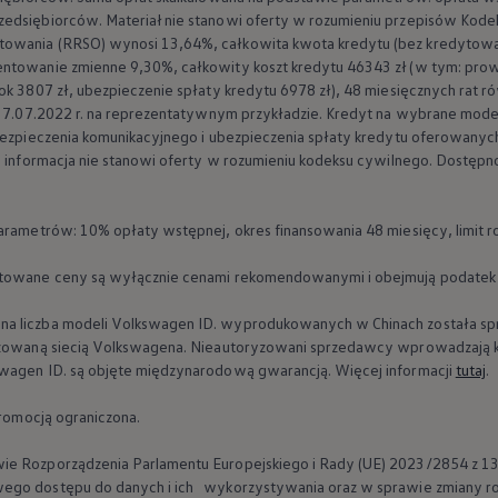
edsiębiorców. Materiał nie stanowi oferty w rozumieniu przepisów Kode
owania (RRSO) wynosi 13,64%, całkowita kwota kredytu (bez kredytowa
ntowanie zmienne 9,30%, całkowity koszt kredytu 46343 zł (w tym: prowiz
ok 3807 zł, ubezpieczenie spłaty kredytu 6978 zł), 48 miesięcznych rat ró
eń 7.07.2022 r. na reprezentatywnym przykładzie. Kredyt na wybrane mode
ubezpieczenia komunikacyjnego i ubezpieczenia spłaty kredytu oferowanyc
a informacja nie stanowi oferty w rozumieniu kodeksu cywilnego. Dostępno
parametrów: 10% opłaty wstępnej, okres finansowania 48 miesięcy, limit r
ntowane ceny są wyłącznie cenami rekomendowanymi i obejmują podatek
z dużym zasięgiem
a liczba modeli
Volkswagen
ID. wyprodukowanych w Chinach została s
ryzowaną siecią Volkswagena. Nieautoryzowani sprzedawcy wprowadzają k
swagen
ID. są objęte międzynarodową gwarancją. Więcej informacji
tutaj
.
promocją ograniczona.
on
ie Rozporządzenia Parlamentu Europejskiego i Rady (UE) 2023/2854 z 1
ego dostępu do danych i ich wykorzystywania oraz w sprawie zmiany r