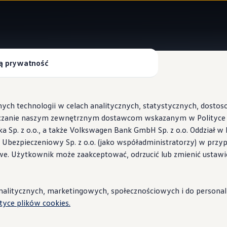
ą prywatność
VW Connect dla Twojego ID.
ych technologii w celach analitycznych, statystycznych, dosto
czanie naszym zewnętrznym dostawcom wskazanym w Polityce c
Sp. z o.o., a także Volkswagen Bank GmbH Sp. z o.o. Oddział w 
e swoim ID.
s Ubezpieczeniowy Sp. z o.o. (jako współadministratorzy) w prz
 Wallbox ID.Charger
we. Użytkownik może zaakceptować, odrzucić lub zmienić ustawi
stacje i porady
litycznych, marketingowych, społecznościowych i do personaliza
ityce plików cookies.