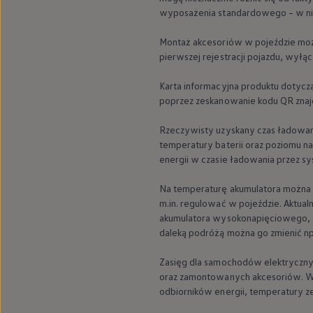
We Charge
wyposażenia standardowego – w ni
Strefa kierowcy
Elektroniczna Instrukcja Obsługi
Montaż akcesoriów w pojeździe może
Informacje dla klientów
pierwszej rejestracji pojazdu, wyłą
Informator o pojeździe
Gwarancje
Lampki ostrzegawcze i sygnalizacyjne
Karta informacyjna produktu dotyc
Starsze modele i generacje – archiwum oraz da
poprzez zeskanowanie kodu QR znajd
Certyfikaty
Wszystkie usługi
Rzeczywisty uzyskany czas ładowani
Oferty serwisowe
temperatury baterii oraz poziomu na
Dla przyszłych użytkowników Volkswagena
energii w czasie ładowania przez s
Dla obecnych użytkowników Volkswagena
Sezonowe usługi serwisowe
Korzyści autoryzowanego serwisowania
Na temperaturę akumulatora można 
Informacje dla warsztatów
m.in. regulować w pojeździe. Aktua
Świat Volkswagena
akumulatora wysokonapięciowego, 
Volkswagen Magazine
daleką podróżą można go zmienić np
Lifestyle
Eksploatacja
Samochody hybrydowe
Zasięg dla samochodów elektrycznyc
SUV-y
oraz zamontowanych akcesoriów. W p
Elektromobilność
odbiorników energii, temperatury ze
Rozwój
Technologia