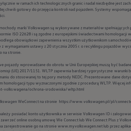
łącznie w ramach ich technologicznych granic i nadal niezbędne jest zach
pu i finansowania
ej chwili gotowy do przejęcia kontroli nad pojazdem. Systemy wspomagaj
ci.
amochody marki
Volkswagen
są wykonywane z materiałów spełniających 
 normie ISO 22628 i są zgodne z europejskimi świadectwami homologac
o. podlega obowiązkowi zapewnienia wszystkim użytkownikom samochodó
ie z wymaganiami ustawy z 20 stycznia 2005 r. o recyklingu pojazdów wycof
 na stronie.
owe pojazdy wprowadzane do obrotu w Unii Europejskiej muszą być badan
misji (UE) 2017/1151. WLTP zapewnia bardziej rygorystyczne warunki bad
wnaniu do stosowanej to tej pory metody NEDC. Prezentowane dane dotycz
 homologacji typu wyznaczonymi zgodnie z procedurą WLTP. Więcej info
at-volkswagena/ochrona-srodowiska/wltp.html
lkswagen
WeConnect na stronie https://www.volkswagen.pl/pl/connect
należy posiadać konto użytkownika w serwisie
Volkswagen
ID i zalogowa
ży zawrzeć online osobną umowę We Connect lub We Connect Plus z
Volks
 na zarejestrowanie go na stronie www.myvolkswagen.net lub przez aplik