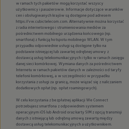
w ramach tych pakietów mogą korzystać wszyscy
użytkownicy i pasażerowie. Informacje dotyczące warunków
cen i obsługiwanych krajów są dostępne pod adresem
https://vw.cubictelecom.com. Alternatywnie można korzystać
z radia internetowego i strumieniowania mediów za
pośrednictwem mobilnego urządzenia końcowego (np.
smartfona) z funkcją hotspotu mobilnego WLAN. W tym
przypadku odpowiednie usługi są dostępne tylko na
podstawie istniejącej lub zawartej odrębnej umowy z
dostawcą usług telekomunikacyjnych i tylko w ramach zasięgu
danej sieci komórkowej. Wymiana danych za pośrednictwem
Internetu w ramach pakietów danych w zależności od taryfy
telefonii komórkowej, a w szczególności w przypadku
korzystania z usługi za granicą, może wiązać się z naliczaniem
dodatkowych opłat (np. opłat roamingowych).
W celu korzystania z bezpłatnej aplikacji We Connect
potrzebujesz smartfona z odpowiednim systemem
operacyjnym iOS lub Android oraz karty SIM z opcją transmisji
danych z istniejącą lub odrębną umową zawartą między
dostawcą usług telekomunikacyjnych a użytkownikiem.