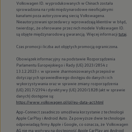
Volkswagen
ID. wyprodukowanych w Chinach została
sprowadzona na rynki międzynarodowe nieoficjalnymi
kanałami poza autoryzowaną siecią Volkswagena.
Nieautoryzowani sprzedawcy wprowadzają klientów w błąd,
twierdząc, że oferowane przez nich modele
Volkswagen
ID.
są objęte międzynarodową gwarancją. Więcej informacji
tutaj
.
Czas promocji i liczba aut objętych promocją ograniczona.
Obowiązek informacyjny na podstawie Rozporządzenia
Parlamentu Europejskiego i Rady (UE) 2023/2854 z
13.12.2023 r. w sprawie zharmonizowanych przepisów
dotyczących sprawiedliwego dostępu do danych i ich
wykorzystywania oraz w sprawie zmiany rozporządzenia
(UE) 2017/2394 i dyrektywy (UE) 2020/1828 (akt w sprawie
danych) dostępne są:
https://www.volkswagen.pl/pl/eu-data-act.html
App-Connect zasadniczo umożliwia korzystanie z technologii
Apple CarPlay i Android Auto. Za powyższe dwie technologie
odpowiadają firmy Apple i Google, co oznacza, że
Volkswagen
AG nie ma wpływu na dostępność Apple CarPlay ani Android