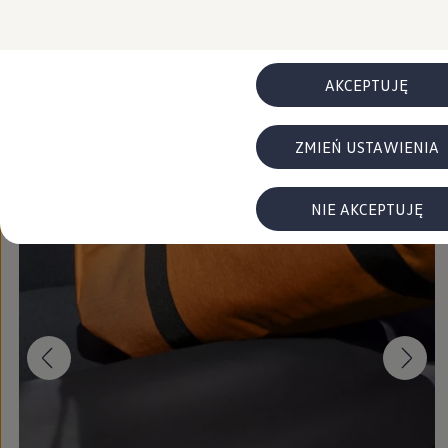
załadunku i rozładunku.
FAQ
Elektromobilność dla firm
Samochody elektryczne ID. – poznaj innowacyjną te
Kup teraz
Baterie wysokonapięciowe aut elektrycznych –
Wyświetlacz head-up z rozszerzoną rzeczywist
AKCEPTUJĘ
System hamowania i odzyskiwanie energii
Pompa ciepła
ID. Sound – poznaj wyjątkowy dźwięk samoch
ZMIEŃ USTAWIENIA
Zrównoważony rozwój
Strategia Way to Zero
Pozyskiwanie surowców przez recykling
BlueMotion Technologies
NIE AKCEPTUJĘ
Dane o emisji CO₂
WLTP – zużycie paliwa i emisja CO₂
Recykling samochodów
Recykling baterii i akumulatorów
Oprogramowanie i łączność
ID. Software 6
ID. Software i aktualizacje
Interfejs do Twojego ID.
Zakup, finansowanie i ubezpieczenia
Oferty promocyjne
Promocje na nowe samochody – SUV-y, modele I
Oferty nowych i używanych aut
Kredyt, leasing, najem