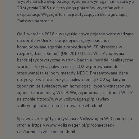
wycofaniu ich z eksploatacji, zgodnie z wymaganiami ustawy z
20 stycznia 2005 r. o recyklingu pojazdów wycofanych z
eksploatacji. Więcej informacji dotyczących ekologii znajdą
Państwo na stronie.
Od 1 września 2018 r. wszystkie nowe pojazdy wprowadzane
do obrotu w Unii Europejskiej muszą być badane i
homologowane zgodnie z procedurą WLTP określoną w
rozporządzeniu Komisji (UE) 2017/1151. WLTP zapewnia
bardziej rygorystyczne warunki badania i bardziej realistyczne
wartości zużycia paliwa i emisji CO2 w porównaniu do
stosowanej to tej pory metody NEDC. Prezentowane dane
dotyczące wartości zużycia paliwa i emisji CO2 są danymi
zgodnymi ze świadectwem homologacji typu wyznaczonymi
zgodnie z procedurą WLTP. Więcej informacji na temat WLTP
na stronie: https://www.volkswagen.pl/pl/swiat-
volkswagena/ochrona-srodowiska/wltp.html
Sprawdź szczegóły korzystania z
Volkswagen
WeConnect na
stronie https://www.volkswagen.pl/pl/connected-
car/lacznosc/we-connect.html