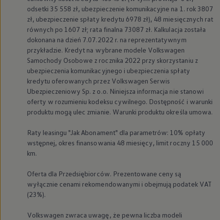
odsetki 35 558 zł, ubezpieczenie komunikacyjne na 1. rok 3807
zł, ubezpieczenie spłaty kredytu 6978 zł), 48 miesięcznych rat
równych po 1607 zł; rata finalna 73087 zł. Kalkulacja została
dokonana na dzień 7.07.2022 r. na reprezentatywnym
przykładzie. Kredyt na wybrane modele
Volkswagen
Samochody Osobowe z rocznika 2022 przy skorzystaniu z
ubezpieczenia komunikacyjnego i ubezpieczenia spłaty
kredytu oferowanych przez
Volkswagen
Serwis
Ubezpieczeniowy Sp. z o.o. Niniejsza informacja nie stanowi
oferty w rozumieniu kodeksu cywilnego. Dostępność i warunki
produktu mogą ulec zmianie. Warunki produktu określa umowa.
Raty leasingu "Jak Abonament" dla parametrów: 10% opłaty
wstępnej, okres finansowania 48 miesięcy, limit roczny 15 000
km.
Oferta dla Przedsiębiorców. Prezentowane ceny są
wyłącznie cenami rekomendowanymi i obejmują podatek VAT
(23%).
Volkswagen
zwraca uwagę, że pewna liczba modeli