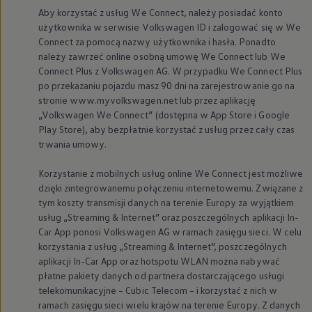
Aby korzystać z usług We Connect, należy posiadać konto
użytkownika w serwisie
Volkswagen
ID i zalogować się w We
Connect za pomocą nazwy użytkownika i hasła. Ponadto
należy zawrzeć online osobną umowę We Connect lub We
Connect Plus z
Volkswagen
AG. W przypadku We Connect Plus
po przekazaniu pojazdu masz 90 dni na zarejestrowanie go na
stronie www.myvolkswagen.net lub przez aplikację
„
Volkswagen
We Connect” (dostępna w App Store i Google
Play Store), aby bezpłatnie korzystać z usług przez cały czas
trwania umowy.
Korzystanie z mobilnych usług online We Connect jest możliwe
dzięki zintegrowanemu połączeniu internetowemu. Związane z
tym koszty transmisji danych na terenie Europy za wyjątkiem
usług „Streaming & Internet” oraz poszczególnych aplikacji In-
Car App ponosi
Volkswagen
AG w ramach zasięgu sieci. W celu
korzystania z usług „Streaming & Internet”, poszczególnych
aplikacji In-Car App oraz hotspotu WLAN można nabywać
płatne pakiety danych od partnera dostarczającego usługi
telekomunikacyjne – Cubic Telecom – i korzystać z nich w
ramach zasięgu sieci wielu krajów na terenie Europy. Z danych