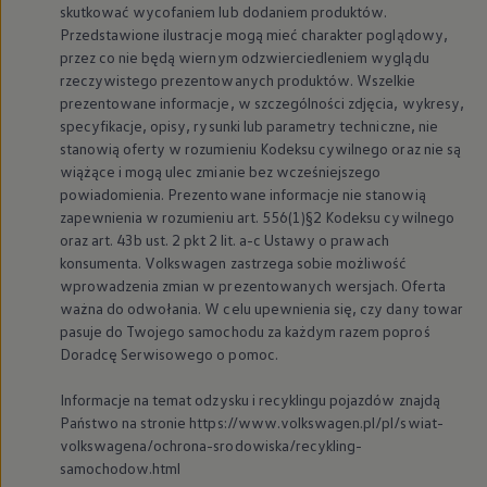
skutkować wycofaniem lub dodaniem produktów.
We Charge
Przedstawione ilustracje mogą mieć charakter poglądowy,
Strefa kierowcy
Elektroniczna Instrukcja Obsługi
przez co nie będą wiernym odzwierciedleniem wyglądu
Informacje dla klientów
rzeczywistego prezentowanych produktów. Wszelkie
Informator o pojeździe
prezentowane informacje, w szczególności zdjęcia, wykresy,
Gwarancje
specyfikacje, opisy, rysunki lub parametry techniczne, nie
Lampki ostrzegawcze i sygnalizacyjne
stanowią oferty w rozumieniu Kodeksu cywilnego oraz nie są
Starsze modele i generacje – archiwum oraz da
wiążące i mogą ulec zmianie bez wcześniejszego
Certyfikaty
Wszystkie usługi
powiadomienia. Prezentowane informacje nie stanowią
Oferty serwisowe
zapewnienia w rozumieniu art. 556(1)§2 Kodeksu cywilnego
Dla przyszłych użytkowników Volkswagena
oraz art. 43b ust. 2 pkt 2 lit. a-c Ustawy o prawach
Dla obecnych użytkowników Volkswagena
konsumenta.
Volkswagen
zastrzega sobie możliwość
Sezonowe usługi serwisowe
wprowadzenia zmian w prezentowanych wersjach. Oferta
Korzyści autoryzowanego serwisowania
ważna do odwołania. W celu upewnienia się, czy dany towar
Informacje dla warsztatów
Świat Volkswagena
pasuje do Twojego samochodu za każdym razem poproś
Volkswagen Magazine
Doradcę Serwisowego o pomoc.
Lifestyle
Eksploatacja
Informacje na temat odzysku i recyklingu pojazdów znajdą
Samochody hybrydowe
Państwo na stronie https://www.volkswagen.pl/pl/swiat-
SUV-y
volkswagena/ochrona-srodowiska/recykling-
Elektromobilność
Rozwój
samochodow.html
Technologia