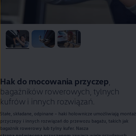
, 1 z 3
, 2 z 3
, 3 z 3
Hak do mocowania przyczep
,
bagażników rowerowych, tylnych
kufrów i innych rozwiązań.
Stałe, składane, odpinane – haki holownicze umożliwiają montaż
przyczepy i innych rozwiązań do przewozu bagażu, takich jak
bagażnik rowerowy lub tylny kufer. Nasza
strona poświęcona przyczepom
zawiera wiele przydanych