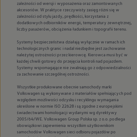
zależności od wersji i wyposażenia oraz zamontowanych
akcesoriów. W praktyce rzeczywisty zasięg różni się w
zależności od stylu jazdy, prędkości, korzystania z
dodatkowych odbiorników energii, temperatury zewnętrznej,
liczby pasażerów, obciążenia ładunkiem i topografii terenu.
Systemy bezpieczeństwa działają wyłącznie w ramach ich
technologicznych granic i nadal niezbędne jest zachowanie
należytej ostrożności przez kierowcę. Kierowca musi być w
każdej chwili gotowy do przejęcia kontroli nad pojazdem.
Systemy wspomagające nie zwalniają go z odpowiedzialności
za zachowanie szczególnej ostrożności.
Wszystkie produkowane obecnie samochody marki
Volkswagen
są wykonywane z materiałów spełniających pod
względem możliwości odzysku i recyklingu wymagania
określone w normie ISO 22628 i są zgodne z europejskimi
świadectwami homologacji wydanymi wg dyrektywy
2005/64/WE.
Volkswagen
Group Polska sp. z o.o. podlega
obowiązkowi zapewnienia wszystkim użytkownikom
samochodów
Volkswagen
sieci odbioru pojazdów po