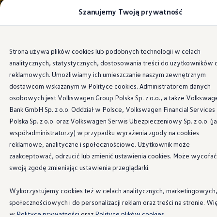
Szanujemy Twoją prywatność
Modele i konfigurator
Porównaj modele
Certyfikowane używane
Volkswagen dla biznesu
Przejdź
Przejdź do
Auta dostępne od ręki
Strona używa plików cookies lub podobnych technologii w celach
głównej
do
Cenniki
analitycznych, statystycznych, dostosowania treści do użytkowników 
zawartości
stopki
Information
Modele elektryczne i elektromobilność
Modele elektryczne
reklamowych. Umożliwiamy ich umieszczanie naszym zewnętrznym
Modele elektryczne
dostawcom wskazanym w Polityce cookies. Administratorem danych
Samochody hybrydowe
osobowych jest Volkswagen Group Polska Sp. z o.o., a także Volkswag
Przyszłe modele i auta koncepcyjne
Dwustronna
mata do
ID.4 GTX Xtreme
Bank GmbH Sp. z o.o. Oddział w Polsce, Volkswagen Financial Services
ID.5 GTX “Xcite”
Polska Sp. z o.o. oraz Volkswagen Serwis Ubezpieczeniowy Sp. z o.o. (j
Nowy ID. Polo GTI
bagażnika
współadministratorzy) w przypadku wyrażenia zgody na cookies
Ładowanie i zasięg
Ładowanie samochodu elektrycznego w domu –
reklamowe, analityczne i społecznościowe. Użytkownik może
Ładowanie samochodu elektrycznego w trasie – 
zaakceptować, odrzucić lub zmienić ustawienia cookies. Może wycofać
Zasięg samochodów elektrycznych
Dwustronna mata do bagażnika zapobiega ślizganiu się
swoją zgodę zmieniając ustawienia przeglądarki.
Sposoby płatności
przewożonych przedmiotów i w dużej mierze chroni
Symulator zasięgu i ładowania
krawędź bagażnika przed zarysowaniami. Mata pasuje do
Korzyści i koszty
Wykorzystujemy cookies też w celach analitycznych, marketingowych
Koszty utrzymania
samochodów z ruchomą podłogą bagażnika, a jej składana
społecznościowych i do personalizacji reklam oraz treści na stronie. Wi
Leasing
część chroni zderzak przed uszkodzeniami podczas
Najem
w
Polityce prywatności
oraz
Polityce plików cookies.