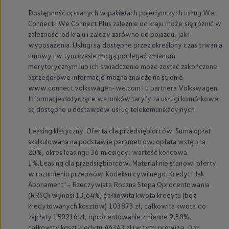
Dostępność opisanych w pakietach pojedynczych usług We
Connect i We Connect Plus zależnie od kraju może się różnić w
zależności od kraju i zależy zarówno od pojazdu, jak i
wyposażenia. Usługi są dostępne przez określony czas trwania
umowy i w tym czasie mogą podlegać zmianom
merytorycznym lub ich świadczenie może zostać zakończone.
Szczegółowe informacje można znaleźć na stronie
www.connect.volkswagen-we.com i u partnera
Volkswagen
.
Informacje dotyczące warunków taryfy za usługi komórkowe
są dostępne u dostawców usług telekomunikacyjnych.
Leasing klasyczny: Oferta dla przedsiębiorców. Suma opłat
skalkulowana na podstawie parametrów: opłata wstępna
20%, okres leasingu 36 miesięcy, wartość końcowa
1%.Leasing dla przedsiębiorców. Materiał nie stanowi oferty
w rozumieniu przepisów Kodeksu cywilnego. Kredyt "Jak
Abonament" - Rzeczywista Roczna Stopa Oprocentowania
(RRSO) wynosi 13,64%, całkowita kwota kredytu (bez
kredytowanych kosztów) 103873 zł, całkowita kwota do
zapłaty 150216 zł, oprocentowanie zmienne 9,30%,
całkowity koszt kredytu 46343 zł (w tym: prowizja 0 zł,