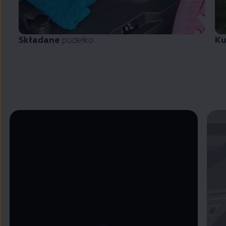
Składane
pudełko
Ku
Zamknij widok pełnoekranowy