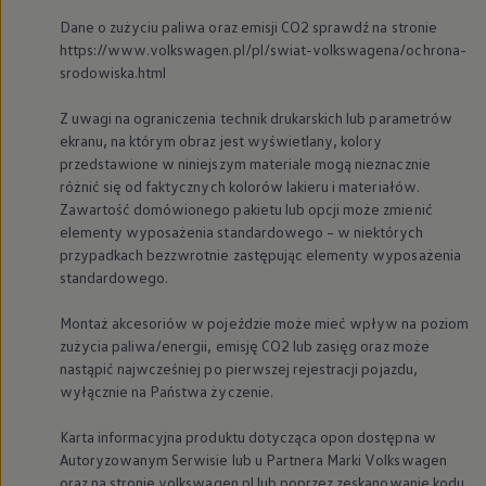
Nowy samochód krok po kroku – poradnik zaku
Dane o zużyciu paliwa oraz emisji CO2 sprawdź na stronie
Samochody ekonomiczne i ekologiczne
https://www.volkswagen.pl/pl/swiat-volkswagena/ochrona-
Technologie i bezpieczeństwo
srodowiska.html
Odwiedź Volkswagen Home
Warto wybrać Volkswagena
Infolinia Volkswagen
Z uwagi na ograniczenia technik drukarskich lub parametrów
Podcast Elektrycznie Tematyczni
ekranu, na którym obraz jest wyświetlany, kolory
Umów się na Serwis
przedstawione w niniejszym materiale mogą nieznacznie
Newsletter ID.
różnić się od faktycznych kolorów lakieru i materiałów.
Społeczność Volkswagena
Zawartość domówionego pakietu lub opcji może zmienić
Znajdź Dealera
elementy wyposażenia standardowego – w niektórych
Zapisz się na jazdę próbną
przypadkach bezzwrotnie zastępując elementy wyposażenia
standardowego.
Montaż akcesoriów w pojeździe może mieć wpływ na poziom
zużycia paliwa/energii, emisję CO2 lub zasięg oraz może
nastąpić najwcześniej po pierwszej rejestracji pojazdu,
wyłącznie na Państwa życzenie.
Karta informacyjna produktu dotycząca opon dostępna w
Autoryzowanym Serwisie lub u Partnera Marki
Volkswagen
oraz na stronie volkswagen.pl lub poprzez zeskanowanie kodu