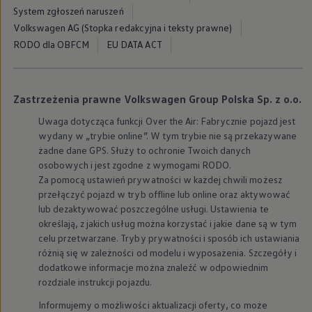
myVolkswagen
System zgłoszeń naruszeń
Serwis i części
Volkswagen AG (Stopka redakcyjna i teksty prawne)
Przegląd okresowy
RODO dla OBFCM
EU DATA ACT
Naprawy i przeglądy
Olej silnikowy i płyny eksploatacyjne
Koła i opony
Pomoc w razie wypadku i awarii
Serwis i części na raty
Zastrzeżenia prawne Volkswagen Group Polska Sp. z o.o.
Pakiet przeglądów dla Twojego Volkswagena
Uwaga dotycząca funkcji Over the Air: Fabrycznie pojazd jest
Badanie satysfakcji klienta – oceń nasz serwis i
Ubezpieczenie opon
wydany w „trybie online”. W tym trybie nie są przekazywane
Akcesoria
żadne dane GPS. Służy to ochronie Twoich danych
Sklep online akcesoriów
osobowych i jest zgodne z wymogami RODO.
Koła zimowe
Za pomocą ustawień prywatności w każdej chwili możesz
Personalizacja
przełączyć pojazd w tryb offline lub online oraz aktywować
Urządzenia ładujące
lub dezaktywować poszczególne usługi. Ustawienia te
Ochrona i pielęgnacja
Akcesoria do poszczególnych modeli
określają, z jakich usług można korzystać i jakie dane są w tym
Rozwiązania transportowe i bagażowe
celu przetwarzane. Tryby prywatności i sposób ich ustawiania
Elektronika i rozrywka
różnią się w zależności od modelu i wyposażenia. Szczegóły i
Usługi cyfrowe
dodatkowe informacje można znaleźć w odpowiednim
Aktualizacje oprogramowania, map i radia
rozdziale instrukcji pojazdu.
Aplikacje Volkswagen, logowanie i sklep
Znajdź usługi dla swojego modelu
Informujemy o możliwości aktualizacji oferty, co może
Połączenie telefonu komórkowego z pojazdem