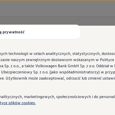
ą prywatność
ych technologii w celach analitycznych, statystycznych, dosto
czanie naszym zewnętrznym dostawcom wskazanym w Polityce c
Sp. z o.o., a także Volkswagen Bank GmbH Sp. z o.o. Oddział w 
s Ubezpieczeniowy Sp. z o.o. (jako współadministratorzy) w prz
 Wallbox ID.Charger
we. Użytkownik może zaakceptować, odrzucić lub zmienić ustawi
stacje i porady
litycznych, marketingowych, społecznościowych i do personaliza
ityce plików cookies.