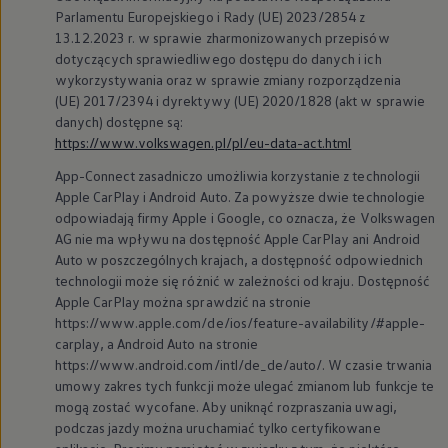
Parlamentu Europejskiego i Rady (UE) 2023/2854 z
13.12.2023 r. w sprawie zharmonizowanych przepisów
dotyczących sprawiedliwego dostępu do danych i ich
wykorzystywania oraz w sprawie zmiany rozporządzenia
(UE) 2017/2394 i dyrektywy (UE) 2020/1828 (akt w sprawie
danych) dostępne są:
https://www.volkswagen.pl/pl/eu-data-act.html
App-Connect zasadniczo umożliwia korzystanie z technologii
Apple CarPlay i Android Auto. Za powyższe dwie technologie
odpowiadają firmy Apple i Google, co oznacza, że
Volkswagen
AG nie ma wpływu na dostępność Apple CarPlay ani Android
Auto w poszczególnych krajach, a dostępność odpowiednich
technologii może się różnić w zależności od kraju. Dostępność
Apple CarPlay można sprawdzić na stronie
https://www.apple.com/de/ios/feature-availability/#apple-
carplay, a Android Auto na stronie
https://www.android.com/intl/de_de/auto/. W czasie trwania
umowy zakres tych funkcji może ulegać zmianom lub funkcje te
mogą zostać wycofane. Aby uniknąć rozpraszania uwagi,
podczas jazdy można uruchamiać tylko certyfikowane