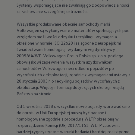
Systemy wspomagające nie zwalniają go z odpowiedzialności
za zachowanie szczególnej ostrożności.
Wszystkie produkowane obecnie samochody marki
Volkswagen
są wykonywane z materiałów spełniających pod
względem możliwości odzysku i recyklingu wymagania
określone w normie ISO 22628 i są zgodne z europejskimi
świadectwami homologacji wydanymi wg dyrektywy
2005/64/WE.
Volkswagen
Group Polska sp. z o.o. podlega
obowiązkowi zapewnienia wszystkim użytkownikom
samochodów
Volkswagen
sieci odbioru pojazdów po
wycofaniu ich z eksploatacji, zgodnie z wymaganiami ustawy z
20 stycznia 2005 r. o recyklingu pojazdów wycofanych z
eksploatacji. Więcej informacji dotyczących ekologii znajdą
Państwo na stronie.
Od 1 września 2018 r. wszystkie nowe pojazdy wprowadzane
do obrotu w Unii Europejskiej muszą być badane i
homologowane zgodnie z procedurą WLTP określoną w
rozporządzeniu Komisji (UE) 2017/1151. WLTP zapewnia
bardziej rygorystyczne warunki badania i bardziej realistyczne