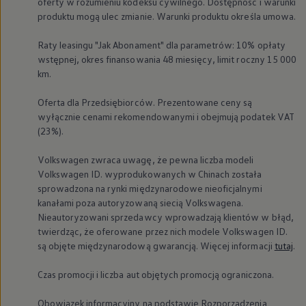
oferty w rozumieniu kodeksu cywilnego. Dostępność i warunki
produktu mogą ulec zmianie. Warunki produktu określa umowa.
Raty leasingu "Jak Abonament" dla parametrów: 10% opłaty
wstępnej, okres finansowania 48 miesięcy, limit roczny 15 000
km.
Oferta dla Przedsiębiorców. Prezentowane ceny są
wyłącznie cenami rekomendowanymi i obejmują podatek VAT
(23%).
Volkswagen
zwraca uwagę, że pewna liczba modeli
Volkswagen
ID. wyprodukowanych w Chinach została
sprowadzona na rynki międzynarodowe nieoficjalnymi
kanałami poza autoryzowaną siecią Volkswagena.
Nieautoryzowani sprzedawcy wprowadzają klientów w błąd,
twierdząc, że oferowane przez nich modele
Volkswagen
ID.
są objęte międzynarodową gwarancją. Więcej informacji
tutaj
.
Czas promocji i liczba aut objętych promocją ograniczona.
Obowiązek informacyjny na podstawie Rozporządzenia