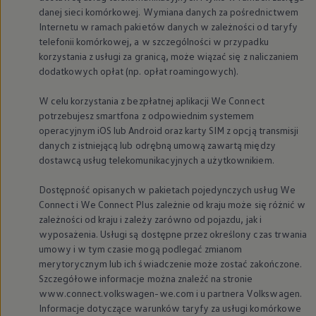
danej sieci komórkowej. Wymiana danych za pośrednictwem
Internetu w ramach pakietów danych w zależności od taryfy
telefonii komórkowej, a w szczególności w przypadku
korzystania z usługi za granicą, może wiązać się z naliczaniem
dodatkowych opłat (np. opłat roamingowych).
W celu korzystania z bezpłatnej aplikacji We Connect
potrzebujesz smartfona z odpowiednim systemem
operacyjnym iOS lub Android oraz karty SIM z opcją transmisji
danych z istniejącą lub odrębną umową zawartą między
dostawcą usług telekomunikacyjnych a użytkownikiem.
Dostępność opisanych w pakietach pojedynczych usług We
Connect i We Connect Plus zależnie od kraju może się różnić w
zależności od kraju i zależy zarówno od pojazdu, jak i
wyposażenia. Usługi są dostępne przez określony czas trwania
umowy i w tym czasie mogą podlegać zmianom
merytorycznym lub ich świadczenie może zostać zakończone.
Szczegółowe informacje można znaleźć na stronie
www.connect.volkswagen-we.com i u partnera
Volkswagen
.
Informacje dotyczące warunków taryfy za usługi komórkowe