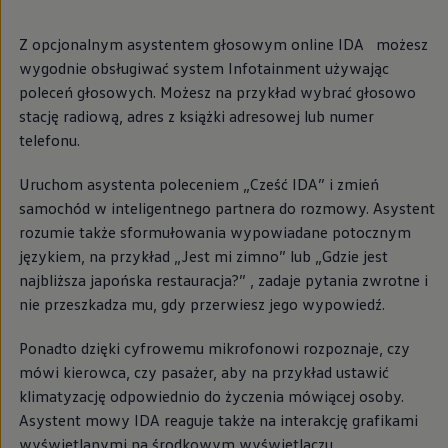
Modele sportowe
Leasing i najem dla firm
Z opcjonalnym asystentem głosowym online IDA
możesz
Leasing
Najem
wygodnie obsługiwać system Infotainment używając
Finansowanie aut używanych
poleceń głosowych. Możesz na przykład wybrać głosowo
Finansowanie dla firm
stację radiową, adres z książki adresowej lub numer
Kalkulator finansowy
Kredyt i najem
telefonu.
Kredyt
Najem
Uruchom asystenta poleceniem „Cześć IDA” i zmień
Finansowanie aut używanych
samochód w inteligentnego partnera do rozmowy. Asystent
Kalkulator finansowy
Ubezpieczenia i gwarancje
rozumie także sformułowania wypowiadane potocznym
Ubezpieczenia komunikacyjne
językiem, na przykład „Jest mi zimno” lub „Gdzie jest
Ubezpieczenie GAP/RTI
najbliższa japońska restauracja?” , zadaje pytania zwrotne i
Gwarancje
Zakup i finansowanie dla biznesu
nie przeszkadza mu, gdy przerwiesz jego wypowiedź.
Leasing dla biznesu
Mała flota
Ponadto dzięki cyfrowemu mikrofonowi rozpoznaje, czy
Duża flota
Elektromobilność dla firm
mówi kierowca, czy pasażer, aby na przykład ustawić
Skonfiguruj Volkswagena
klimatyzację odpowiednio do życzenia mówiącej osoby.
Poradnik kupującego
Asystent mowy IDA reaguje także na interakcję grafikami
Volkswagen dla biznesu
Serwis, akcesoria i aktualizacje
wyświetlanymi na środkowym wyświetlaczu.