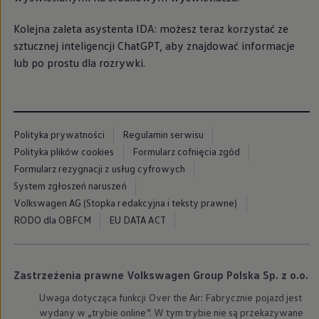
myVolkswagen
Serwis i części
Kolejna zaleta asystenta IDA: możesz teraz korzystać ze
Przegląd okresowy
sztucznej inteligencji ChatGPT, aby znajdować informacje
Naprawy i przeglądy
Olej silnikowy i płyny eksploatacyjne
lub po prostu dla rozrywki.
Koła i opony
Pomoc w razie wypadku i awarii
Serwis i części na raty
Pakiet przeglądów dla Twojego Volkswagena
Badanie satysfakcji klienta – oceń nasz serwis i
Polityka prywatności
Regulamin serwisu
Ubezpieczenie opon
Akcesoria
Polityka plików cookies
Formularz cofnięcia zgód
Sklep online akcesoriów
Formularz rezygnacji z usług cyfrowych
Koła zimowe
System zgłoszeń naruszeń
Personalizacja
Urządzenia ładujące
Volkswagen AG (Stopka redakcyjna i teksty prawne)
Ochrona i pielęgnacja
RODO dla OBFCM
EU DATA ACT
Akcesoria do poszczególnych modeli
Rozwiązania transportowe i bagażowe
Elektronika i rozrywka
Usługi cyfrowe
Zastrzeżenia prawne Volkswagen Group Polska Sp. z o.o.
Aktualizacje oprogramowania, map i radia
Aplikacje Volkswagen, logowanie i sklep
Uwaga dotycząca funkcji Over the Air: Fabrycznie pojazd jest
Znajdź usługi dla swojego modelu
wydany w „trybie online”. W tym trybie nie są przekazywane
Połączenie telefonu komórkowego z pojazdem