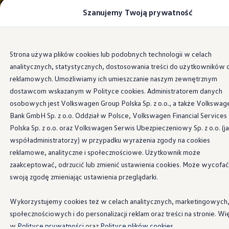
Szanujemy Twoją prywatność
Modele i konfigurator
Porównaj modele
Certyfikowane używane
Volkswagen dla biznesu
Przejdź
Przejdź do
Auta dostępne od ręki
Strona używa plików cookies lub podobnych technologii w celach
głównej
do
Cenniki
Asystent głosowy IDA
analitycznych, statystycznych, dostosowania treści do użytkowników 
zawartości
stopki
Modele elektryczne i elektromobilność
Modele elektryczne
reklamowych. Umożliwiamy ich umieszczanie naszym zewnętrznym
Modele elektryczne
dostawcom wskazanym w Polityce cookies. Administratorem danych
Samochody hybrydowe
osobowych jest Volkswagen Group Polska Sp. z o.o., a także Volkswag
Przyszłe modele i auta koncepcyjne
Powiedz swojemu
ID.4 GTX Xtreme
Bank GmbH Sp. z o.o. Oddział w Polsce, Volkswagen Financial Services
ID.5 GTX “Xcite”
Polska Sp. z o.o. oraz Volkswagen Serwis Ubezpieczeniowy Sp. z o.o. (j
Nowy ID. Polo GTI
Golfowi „Cześć”
współadministratorzy) w przypadku wyrażenia zgody na cookies
Ładowanie i zasięg
Ładowanie samochodu elektrycznego w domu –
reklamowe, analityczne i społecznościowe. Użytkownik może
Ładowanie samochodu elektrycznego w trasie – 
zaakceptować, odrzucić lub zmienić ustawienia cookies. Może wycofać
Zasięg samochodów elektrycznych
swoją zgodę zmieniając ustawienia przeglądarki.
Sposoby płatności
Symulator zasięgu i ładowania
Korzyści i koszty
Wykorzystujemy cookies też w celach analitycznych, marketingowych
Koszty utrzymania
społecznościowych i do personalizacji reklam oraz treści na stronie. Wi
Leasing
Najem
w
Polityce prywatności
oraz
Polityce plików cookies.