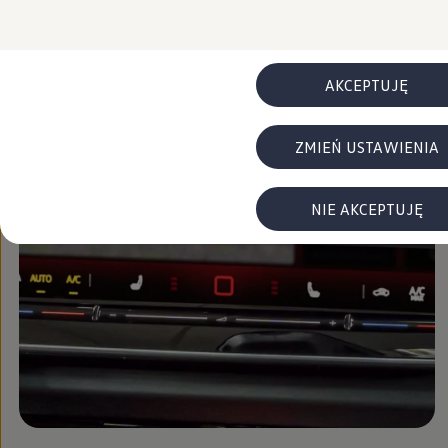
FAQ
Elektromobilność dla firm
Samochody elektryczne ID. – poznaj innowacyjną te
Baterie wysokonapięciowe aut elektrycznych –
Wyświetlacz head-up z rozszerzoną rzeczywist
AKCEPTUJĘ
System hamowania i odzyskiwanie energii
Pompa ciepła
ID. Sound – poznaj wyjątkowy dźwięk samoch
ZMIEŃ USTAWIENIA
Zrównoważony rozwój
Strategia Way to Zero
Pozyskiwanie surowców przez recykling
BlueMotion Technologies
NIE AKCEPTUJĘ
Dane o emisji CO₂
WLTP – zużycie paliwa i emisja CO₂
Recykling samochodów
Recykling baterii i akumulatorów
Oprogramowanie i łączność
ID. Software 6
ID. Software i aktualizacje
Interfejs do Twojego ID.
Zakup, finansowanie i ubezpieczenia
Oferty promocyjne
Promocje na nowe samochody – SUV-y, modele I
Oferty nowych i używanych aut
Kredyt, leasing, najem