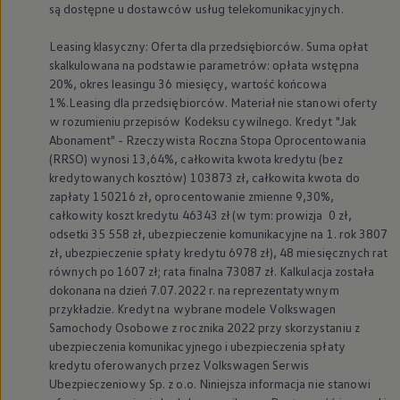
są dostępne u dostawców usług telekomunikacyjnych.
Leasing klasyczny: Oferta dla przedsiębiorców. Suma opłat
skalkulowana na podstawie parametrów: opłata wstępna
20%, okres leasingu 36 miesięcy, wartość końcowa
1%.Leasing dla przedsiębiorców. Materiał nie stanowi oferty
w rozumieniu przepisów Kodeksu cywilnego. Kredyt "Jak
Abonament" - Rzeczywista Roczna Stopa Oprocentowania
(RRSO) wynosi 13,64%, całkowita kwota kredytu (bez
kredytowanych kosztów) 103873 zł, całkowita kwota do
zapłaty 150216 zł, oprocentowanie zmienne 9,30%,
całkowity koszt kredytu 46343 zł (w tym: prowizja 0 zł,
odsetki 35 558 zł, ubezpieczenie komunikacyjne na 1. rok 3807
zł, ubezpieczenie spłaty kredytu 6978 zł), 48 miesięcznych rat
równych po 1607 zł; rata finalna 73087 zł. Kalkulacja została
dokonana na dzień 7.07.2022 r. na reprezentatywnym
przykładzie. Kredyt na wybrane modele
Volkswagen
Samochody Osobowe z rocznika 2022 przy skorzystaniu z
ubezpieczenia komunikacyjnego i ubezpieczenia spłaty
kredytu oferowanych przez
Volkswagen
Serwis
Ubezpieczeniowy Sp. z o.o. Niniejsza informacja nie stanowi