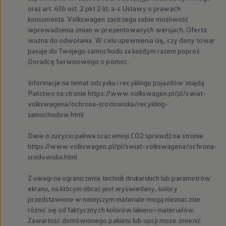
Nowy samochód krok po kroku – poradnik zaku
oraz art. 43b ust. 2 pkt 2 lit. a-c Ustawy o prawach
Samochody ekonomiczne i ekologiczne
konsumenta.
Volkswagen
zastrzega sobie możliwość
Technologie i bezpieczeństwo
wprowadzenia zmian w prezentowanych wersjach. Oferta
Odwiedź Volkswagen Home
ważna do odwołania. W celu upewnienia się, czy dany towar
Warto wybrać Volkswagena
pasuje do Twojego samochodu za każdym razem poproś
Infolinia Volkswagen
Doradcę Serwisowego o pomoc.
Podcast Elektrycznie Tematyczni
Umów się na Serwis
Newsletter ID.
Informacje na temat odzysku i recyklingu pojazdów znajdą
Społeczność Volkswagena
Państwo na stronie https://www.volkswagen.pl/pl/swiat-
Znajdź Dealera
volkswagena/ochrona-srodowiska/recykling-
Zapisz się na jazdę próbną
samochodow.html
Dane o zużyciu paliwa oraz emisji CO2 sprawdź na stronie
https://www.volkswagen.pl/pl/swiat-volkswagena/ochrona-
srodowiska.html
Z uwagi na ograniczenia technik drukarskich lub parametrów
ekranu, na którym obraz jest wyświetlany, kolory
przedstawione w niniejszym materiale mogą nieznacznie
różnić się od faktycznych kolorów lakieru i materiałów.
Zawartość domówionego pakietu lub opcji może zmienić