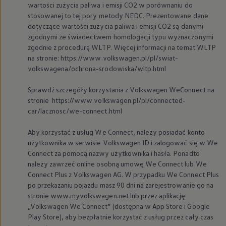
wartości zużycia paliwa i emisji CO2 w porównaniu do
stosowanej to tej pory metody NEDC. Prezentowane dane
dotyczące wartości zużycia paliwa i emisji CO2 są danymi
zgodnymi ze świadectwem homologacji typu wyznaczonymi
zgodnie z procedurą WLTP. Więcej informacji na temat WLTP
na stronie: https://www.volkswagen.pl/pl/swiat-
volkswagena/ochrona-srodowiska/wltp.html
Sprawdź szczegóły korzystania z
Volkswagen
WeConnect na
stronie https://www.volkswagen.pl/pl/connected-
car/lacznosc/we-connect.html
Aby korzystać z usług We Connect, należy posiadać konto
użytkownika w serwisie
Volkswagen
ID i zalogować się w We
Connect za pomocą nazwy użytkownika i hasła. Ponadto
należy zawrzeć online osobną umowę We Connect lub We
Connect Plus z
Volkswagen
AG. W przypadku We Connect Plus
po przekazaniu pojazdu masz 90 dni na zarejestrowanie go na
stronie www.myvolkswagen.net lub przez aplikację
„
Volkswagen
We Connect” (dostępna w App Store i Google
Play Store), aby bezpłatnie korzystać z usług przez cały czas