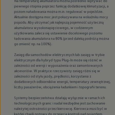
Na temperaturę akumulatora można pośrednio wpływać do
pewnego stopnia poprzez funkcję dodatkowej klimatyzacji, a
poziom naładowania można m.in. regulować w pojeździe.
Aktualnie dostępna moc jest pokazywana na wskaźniku mocy
pojazdu. Aby utrzymać jak najlepszą pojemność użyteczną
akumulatora wysokonapięciowego, w codziennym
użytkowaniu zaleca się ustawienie docelowego poziomu
ładowania akumulatora na 80% (przed daleką podróżą można
go zmienić np. na 100%).
Zasięg dla samochodów elektrycznych lub zasięg w trybie
elektrycznym dla hybryd typu Plug-In może się różnić w
zależności od wersji i wyposażenia oraz zamontowanych
akcesoriów. W praktyce rzeczywisty zasięg różni się w
zależności od stylu jazdy, prędkości, korzystania z
dodatkowych odbiorników energii, temperatury zewnętrznej,
liczby pasażerów, obciążenia ładunkiem i topografii terenu.
Systemy bezpieczeństwa działają wyłącznie w ramach ich
technologicznych granic i nadal niezbędne jest zachowanie
należytej ostrożności przez kierowcę. Kierowca musi być w
każdej chwili gotowy do przejęcia kontroli nad pojazdem.