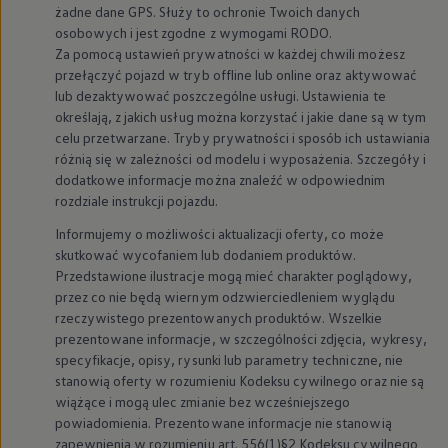
żadne dane GPS. Służy to ochronie Twoich danych
We Charge
Strefa kierowcy
osobowych i jest zgodne z wymogami RODO.
Elektroniczna Instrukcja Obsługi
Za pomocą ustawień prywatności w każdej chwili możesz
Informacje dla klientów
przełączyć pojazd w tryb offline lub online oraz aktywować
Informator o pojeździe
lub dezaktywować poszczególne usługi. Ustawienia te
Gwarancje
określają, z jakich usług można korzystać i jakie dane są w tym
Lampki ostrzegawcze i sygnalizacyjne
celu przetwarzane. Tryby prywatności i sposób ich ustawiania
Starsze modele i generacje – archiwum oraz da
Certyfikaty
różnią się w zależności od modelu i wyposażenia. Szczegóły i
Wszystkie usługi
dodatkowe informacje można znaleźć w odpowiednim
Oferty serwisowe
rozdziale instrukcji pojazdu.
Dla przyszłych użytkowników Volkswagena
Dla obecnych użytkowników Volkswagena
Informujemy o możliwości aktualizacji oferty, co może
Sezonowe usługi serwisowe
skutkować wycofaniem lub dodaniem produktów.
Korzyści autoryzowanego serwisowania
Przedstawione ilustracje mogą mieć charakter poglądowy,
Informacje dla warsztatów
przez co nie będą wiernym odzwierciedleniem wyglądu
Świat Volkswagena
rzeczywistego prezentowanych produktów. Wszelkie
Volkswagen Magazine
Lifestyle
prezentowane informacje, w szczególności zdjęcia, wykresy,
Eksploatacja
specyfikacje, opisy, rysunki lub parametry techniczne, nie
Samochody hybrydowe
stanowią oferty w rozumieniu Kodeksu cywilnego oraz nie są
SUV-y
wiążące i mogą ulec zmianie bez wcześniejszego
Elektromobilność
powiadomienia. Prezentowane informacje nie stanowią
Rozwój
zapewnienia w rozumieniu art. 556(1)§2 Kodeksu cywilnego
Technologia