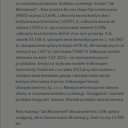
w rozumieniu przepisów Kodeksu cywilnego. Kredyt "Jak
Abonament" - Rzeczywista Roczna Stopa Oprocentowania
(RRSO) wynosi 13,64%, całkowita kwota kredytu (bez
kredytowanych kosztów) 103873 zł, całkowita kwota do
zapłaty 150216 zł, oprocentowanie zmienne 9,30%,
całkowity koszt kredytu 46343 zł (w tym: prowizja 0 zł,
odsetki 35 558 zł, ubezpieczenie komunikacyjne na 1. rok 3807
zł, ubezpieczenie spłaty kredytu 6978 zł), 48 miesięcznych rat
równych po 1607 zł; rata finalna 73087 zł. Kalkulacja została
dokonana na dzień 7.07.2022 r. na reprezentatywnym
przykładzie. Kredyt na wybrane modele
Volkswagen
Samochody Osobowe z rocznika 2022 przy skorzystaniu z
ubezpieczenia komunikacyjnego i ubezpieczenia spłaty
kredytu oferowanych przez
Volkswagen
Serwis
Ubezpieczeniowy Sp. z o.o. Niniejsza informacja nie stanowi
oferty w rozumieniu kodeksu cywilnego. Dostępność i warunki
produktu mogą ulec zmianie. Warunki produktu określa umowa.
Raty leasingu "Jak Abonament" dla parametrów: 10% opłaty
wstępnej, okres finansowania 48 miesięcy, limit roczny 15 000
km.