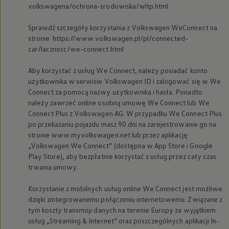
volkswagena/ochrona-srodowiska/wltp.html
Sprawdź szczegóły korzystania z
Volkswagen
WeConnect na
stronie https://www.volkswagen.pl/pl/connected-
car/lacznosc/we-connect.html
Aby korzystać z usług We Connect, należy posiadać konto
użytkownika w serwisie
Volkswagen
ID i zalogować się w We
Connect za pomocą nazwy użytkownika i hasła. Ponadto
należy zawrzeć online osobną umowę We Connect lub We
Connect Plus z
Volkswagen
AG. W przypadku We Connect Plus
po przekazaniu pojazdu masz 90 dni na zarejestrowanie go na
stronie www.myvolkswagen.net lub przez aplikację
„
Volkswagen
We Connect” (dostępna w App Store i Google
Play Store), aby bezpłatnie korzystać z usług przez cały czas
trwania umowy.
Korzystanie z mobilnych usług online We Connect jest możliwe
dzięki zintegrowanemu połączeniu internetowemu. Związane z
tym koszty transmisji danych na terenie Europy za wyjątkiem
usług „Streaming & Internet” oraz poszczególnych aplikacji In-