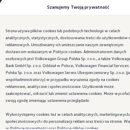
Szanujemy Twoją prywatność
Modele i konfigurator
Porównaj modele
Certyfikowane używane
Volkswagen dla biznesu
Przejdź
Przejdź do
Auta dostępne od ręki
Strona używa plików cookies lub podobnych technologii w celach
głównej
do
Cenniki
Pakiet Performance
analitycznych, statystycznych, dostosowania treści do użytkowników 
zawartości
stopki
Modele elektryczne i elektromobilność
Modele elektryczne
reklamowych. Umożliwiamy ich umieszczanie naszym zewnętrznym
Modele elektryczne
dostawcom wskazanym w Polityce cookies. Administratorem danych
Samochody hybrydowe
osobowych jest Volkswagen Group Polska Sp. z o.o., a także Volkswag
Przyszłe modele i auta koncepcyjne
Dla wszystkich, którzy
ID.4 GTX Xtreme
Bank GmbH Sp. z o.o. Oddział w Polsce, Volkswagen Financial Services
ID.5 GTX “Xcite”
Polska Sp. z o.o. oraz Volkswagen Serwis Ubezpieczeniowy Sp. z o.o. (j
Nowy ID. Polo GTI
chcą więcej:
pakiet GTI
współadministratorzy) w przypadku wyrażenia zgody na cookies
Ładowanie i zasięg
Ładowanie samochodu elektrycznego w domu –
reklamowe, analityczne i społecznościowe. Użytkownik może
Performance
Ładowanie samochodu elektrycznego w trasie – 
zaakceptować, odrzucić lub zmienić ustawienia cookies. Może wycofać
Zasięg samochodów elektrycznych
swoją zgodę zmieniając ustawienia przeglądarki.
Sposoby płatności
Symulator zasięgu i ładowania
Korzyści i koszty
Wykorzystujemy cookies też w celach analitycznych, marketingowych
Koszty utrzymania
społecznościowych i do personalizacji reklam oraz treści na stronie. Wi
Leasing
Najem
w
Polityce prywatności
oraz
Polityce plików cookies.