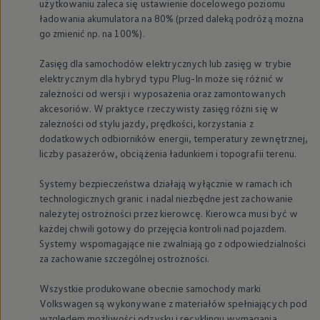
użytkowaniu zaleca się ustawienie docelowego poziomu
ładowania akumulatora na 80% (przed daleką podróżą można
go zmienić np. na 100%).
Zasięg dla samochodów elektrycznych lub zasięg w trybie
elektrycznym dla hybryd typu Plug-In może się różnić w
zależności od wersji i wyposażenia oraz zamontowanych
akcesoriów. W praktyce rzeczywisty zasięg różni się w
zależności od stylu jazdy, prędkości, korzystania z
dodatkowych odbiorników energii, temperatury zewnętrznej,
liczby pasażerów, obciążenia ładunkiem i topografii terenu.
Systemy bezpieczeństwa działają wyłącznie w ramach ich
technologicznych granic i nadal niezbędne jest zachowanie
należytej ostrożności przez kierowcę. Kierowca musi być w
każdej chwili gotowy do przejęcia kontroli nad pojazdem.
Systemy wspomagające nie zwalniają go z odpowiedzialności
za zachowanie szczególnej ostrożności.
Wszystkie produkowane obecnie samochody marki
Volkswagen
są wykonywane z materiałów spełniających pod
względem możliwości odzysku i recyklingu wymagania