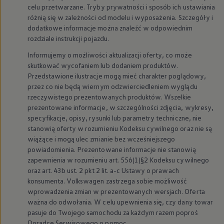
celu przetwarzane. Tryby prywatności i sposób ich ustawiania
We Charge
Strefa kierowcy
różnią się w zależności od modelu i wyposażenia. Szczegóły i
Elektroniczna Instrukcja Obsługi
dodatkowe informacje można znaleźć w odpowiednim
Informacje dla klientów
rozdziale instrukcji pojazdu.
Informator o pojeździe
Gwarancje
Informujemy o możliwości aktualizacji oferty, co może
Lampki ostrzegawcze i sygnalizacyjne
skutkować wycofaniem lub dodaniem produktów.
Starsze modele i generacje – archiwum oraz da
Przedstawione ilustracje mogą mieć charakter poglądowy,
Certyfikaty
przez co nie będą wiernym odzwierciedleniem wyglądu
Wszystkie usługi
rzeczywistego prezentowanych produktów. Wszelkie
Oferty serwisowe
Dla przyszłych użytkowników Volkswagena
prezentowane informacje, w szczególności zdjęcia, wykresy,
Dla obecnych użytkowników Volkswagena
specyfikacje, opisy, rysunki lub parametry techniczne, nie
Sezonowe usługi serwisowe
stanowią oferty w rozumieniu Kodeksu cywilnego oraz nie są
Korzyści autoryzowanego serwisowania
wiążące i mogą ulec zmianie bez wcześniejszego
Informacje dla warsztatów
powiadomienia. Prezentowane informacje nie stanowią
Świat Volkswagena
zapewnienia w rozumieniu art. 556(1)§2 Kodeksu cywilnego
Volkswagen Magazine
Lifestyle
oraz art. 43b ust. 2 pkt 2 lit. a-c Ustawy o prawach
Eksploatacja
konsumenta.
Volkswagen
zastrzega sobie możliwość
Samochody hybrydowe
wprowadzenia zmian w prezentowanych wersjach. Oferta
SUV-y
ważna do odwołania. W celu upewnienia się, czy dany towar
Elektromobilność
pasuje do Twojego samochodu za każdym razem poproś
Rozwój
Doradcę Serwisowego o pomoc.
Technologia