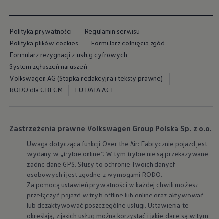
myVolkswagen
Serwis i części
Przegląd okresowy
Polityka prywatności
Regulamin serwisu
Naprawy i przeglądy
Olej silnikowy i płyny eksploatacyjne
Polityka plików cookies
Formularz cofnięcia zgód
Koła i opony
Formularz rezygnacji z usług cyfrowych
Pomoc w razie wypadku i awarii
System zgłoszeń naruszeń
Serwis i części na raty
Pakiet przeglądów dla Twojego Volkswagena
Volkswagen AG (Stopka redakcyjna i teksty prawne)
Badanie satysfakcji klienta – oceń nasz serwis i
RODO dla OBFCM
EU DATA ACT
Ubezpieczenie opon
Akcesoria
Sklep online akcesoriów
Koła zimowe
Zastrzeżenia prawne Volkswagen Group Polska Sp. z o.o.
Personalizacja
Urządzenia ładujące
Uwaga dotycząca funkcji Over the Air: Fabrycznie pojazd jest
Ochrona i pielęgnacja
wydany w „trybie online”. W tym trybie nie są przekazywane
Akcesoria do poszczególnych modeli
żadne dane GPS. Służy to ochronie Twoich danych
Rozwiązania transportowe i bagażowe
Elektronika i rozrywka
osobowych i jest zgodne z wymogami RODO.
Usługi cyfrowe
Za pomocą ustawień prywatności w każdej chwili możesz
Aktualizacje oprogramowania, map i radia
przełączyć pojazd w tryb offline lub online oraz aktywować
Aplikacje Volkswagen, logowanie i sklep
lub dezaktywować poszczególne usługi. Ustawienia te
Znajdź usługi dla swojego modelu
określają, z jakich usług można korzystać i jakie dane są w tym
Połączenie telefonu komórkowego z pojazdem