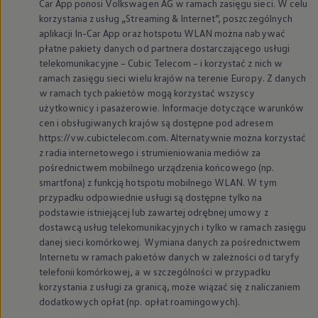
Car App ponosi
Volkswagen
AG w ramach zasięgu sieci. W celu
korzystania z usług „Streaming & Internet”, poszczególnych
aplikacji In-Car App oraz hotspotu WLAN można nabywać
płatne pakiety danych od partnera dostarczającego usługi
telekomunikacyjne – Cubic Telecom – i korzystać z nich w
ramach zasięgu sieci wielu krajów na terenie Europy. Z danych
w ramach tych pakietów mogą korzystać wszyscy
użytkownicy i pasażerowie. Informacje dotyczące warunków
cen i obsługiwanych krajów są dostępne pod adresem
https://vw.cubictelecom.com. Alternatywnie można korzystać
z radia internetowego i strumieniowania mediów za
pośrednictwem mobilnego urządzenia końcowego (np.
smartfona) z funkcją hotspotu mobilnego WLAN. W tym
przypadku odpowiednie usługi są dostępne tylko na
podstawie istniejącej lub zawartej odrębnej umowy z
dostawcą usług telekomunikacyjnych i tylko w ramach zasięgu
danej sieci komórkowej. Wymiana danych za pośrednictwem
Internetu w ramach pakietów danych w zależności od taryfy
telefonii komórkowej, a w szczególności w przypadku
korzystania z usługi za granicą, może wiązać się z naliczaniem
dodatkowych opłat (np. opłat roamingowych).