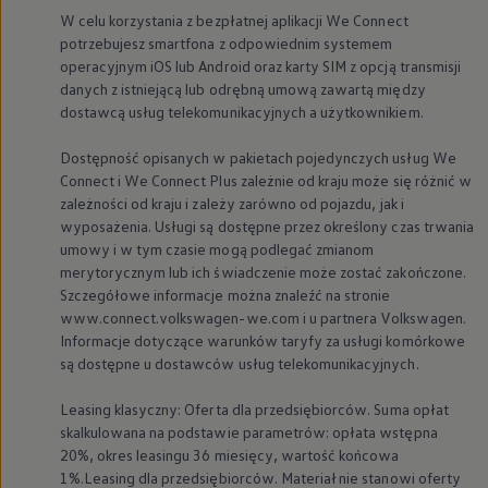
W celu korzystania z bezpłatnej aplikacji We Connect
potrzebujesz smartfona z odpowiednim systemem
operacyjnym iOS lub Android oraz karty SIM z opcją transmisji
danych z istniejącą lub odrębną umową zawartą między
dostawcą usług telekomunikacyjnych a użytkownikiem.
Dostępność opisanych w pakietach pojedynczych usług We
Connect i We Connect Plus zależnie od kraju może się różnić w
zależności od kraju i zależy zarówno od pojazdu, jak i
wyposażenia. Usługi są dostępne przez określony czas trwania
umowy i w tym czasie mogą podlegać zmianom
merytorycznym lub ich świadczenie może zostać zakończone.
Szczegółowe informacje można znaleźć na stronie
www.connect.volkswagen-we.com i u partnera
Volkswagen
.
Informacje dotyczące warunków taryfy za usługi komórkowe
są dostępne u dostawców usług telekomunikacyjnych.
Leasing klasyczny: Oferta dla przedsiębiorców. Suma opłat
skalkulowana na podstawie parametrów: opłata wstępna
20%, okres leasingu 36 miesięcy, wartość końcowa
1%.Leasing dla przedsiębiorców. Materiał nie stanowi oferty