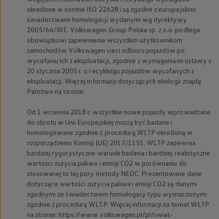
określone w normie ISO 22628 i są zgodne z europejskimi
świadectwami homologacji wydanymi wg dyrektywy
2005/64/WE.
Volkswagen
Group Polska sp. z o.o. podlega
obowiązkowi zapewnienia wszystkim użytkownikom
samochodów
Volkswagen
sieci odbioru pojazdów po
wycofaniu ich z eksploatacji, zgodnie z wymaganiami ustawy z
20 stycznia 2005 r. o recyklingu pojazdów wycofanych z
eksploatacji. Więcej informacji dotyczących ekologii znajdą
Państwo na stronie.
Od 1 września 2018 r. wszystkie nowe pojazdy wprowadzane
do obrotu w Unii Europejskiej muszą być badane i
homologowane zgodnie z procedurą WLTP określoną w
rozporządzeniu Komisji (UE) 2017/1151. WLTP zapewnia
bardziej rygorystyczne warunki badania i bardziej realistyczne
wartości zużycia paliwa i emisji CO2 w porównaniu do
stosowanej to tej pory metody NEDC. Prezentowane dane
dotyczące wartości zużycia paliwa i emisji CO2 są danymi
zgodnymi ze świadectwem homologacji typu wyznaczonymi
zgodnie z procedurą WLTP. Więcej informacji na temat WLTP
na stronie: https://www.volkswagen.pl/pl/swiat-