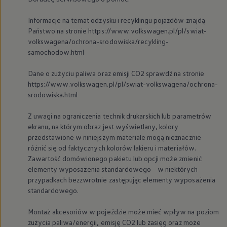
Nowy samochód krok po kroku – poradnik zaku
Samochody ekonomiczne i ekologiczne
Informacje na temat odzysku i recyklingu pojazdów znajdą
Technologie i bezpieczeństwo
Państwo na stronie https://www.volkswagen.pl/pl/swiat-
Odwiedź Volkswagen Home
volkswagena/ochrona-srodowiska/recykling-
Warto wybrać Volkswagena
samochodow.html
Infolinia Volkswagen
Podcast Elektrycznie Tematyczni
Umów się na Serwis
Dane o zużyciu paliwa oraz emisji CO2 sprawdź na stronie
Newsletter ID.
https://www.volkswagen.pl/pl/swiat-volkswagena/ochrona-
Społeczność Volkswagena
srodowiska.html
Znajdź Dealera
Zapisz się na jazdę próbną
Z uwagi na ograniczenia technik drukarskich lub parametrów
ekranu, na którym obraz jest wyświetlany, kolory
przedstawione w niniejszym materiale mogą nieznacznie
różnić się od faktycznych kolorów lakieru i materiałów.
Zawartość domówionego pakietu lub opcji może zmienić
elementy wyposażenia standardowego – w niektórych
przypadkach bezzwrotnie zastępując elementy wyposażenia
standardowego.
Montaż akcesoriów w pojeździe może mieć wpływ na poziom
zużycia paliwa/energii, emisję CO2 lub zasięg oraz może