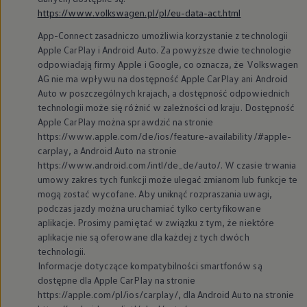
https://www.volkswagen.pl/pl/eu-data-act.html
App-Connect zasadniczo umożliwia korzystanie z technologii
Apple CarPlay i Android Auto. Za powyższe dwie technologie
odpowiadają firmy Apple i Google, co oznacza, że
Volkswagen
AG nie ma wpływu na dostępność Apple CarPlay ani Android
Auto w poszczególnych krajach, a dostępność odpowiednich
technologii może się różnić w zależności od kraju. Dostępność
Apple CarPlay można sprawdzić na stronie
https://www.apple.com/de/ios/feature-availability/#apple-
carplay, a Android Auto na stronie
https://www.android.com/intl/de_de/auto/. W czasie trwania
umowy zakres tych funkcji może ulegać zmianom lub funkcje te
mogą zostać wycofane. Aby uniknąć rozpraszania uwagi,
podczas jazdy można uruchamiać tylko certyfikowane
aplikacje. Prosimy pamiętać w związku z tym, że niektóre
aplikacje nie są oferowane dla każdej z tych dwóch
technologii.
Informacje dotyczące kompatybilności smartfonów są
dostępne dla Apple CarPlay na stronie
https://apple.com/pl/ios/carplay/, dla Android Auto na stronie