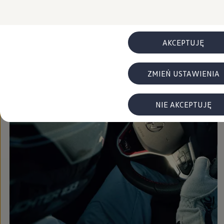
FAQ
Elektromobilność dla firm
Samochody elektryczne ID. – poznaj innowacyjną te
Baterie wysokonapięciowe aut elektrycznych –
Wyświetlacz head-up z rozszerzoną rzeczywist
AKCEPTUJĘ
System hamowania i odzyskiwanie energii
Pompa ciepła
ID. Sound – poznaj wyjątkowy dźwięk samoch
ZMIEŃ USTAWIENIA
Zrównoważony rozwój
Strategia Way to Zero
Pozyskiwanie surowców przez recykling
BlueMotion Technologies
NIE AKCEPTUJĘ
Dane o emisji CO₂
WLTP – zużycie paliwa i emisja CO₂
Recykling samochodów
Recykling baterii i akumulatorów
Oprogramowanie i łączność
ID. Software 6
ID. Software i aktualizacje
Interfejs do Twojego ID.
Zakup, finansowanie i ubezpieczenia
Oferty promocyjne
Promocje na nowe samochody – SUV-y, modele I
Oferty nowych i używanych aut
Kredyt, leasing, najem