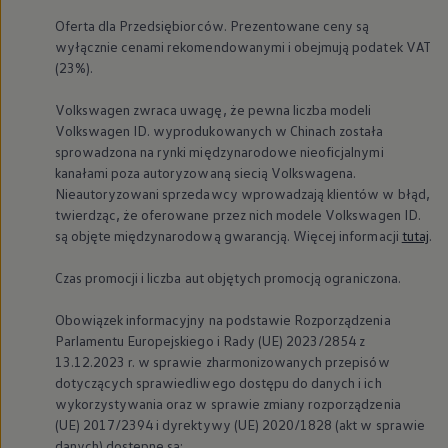
Oferta dla Przedsiębiorców. Prezentowane ceny są
wyłącznie cenami rekomendowanymi i obejmują podatek VAT
(23%).
Volkswagen
zwraca uwagę, że pewna liczba modeli
Volkswagen
ID. wyprodukowanych w Chinach została
sprowadzona na rynki międzynarodowe nieoficjalnymi
kanałami poza autoryzowaną siecią Volkswagena.
Nieautoryzowani sprzedawcy wprowadzają klientów w błąd,
twierdząc, że oferowane przez nich modele
Volkswagen
ID.
są objęte międzynarodową gwarancją. Więcej informacji
tutaj
.
Czas promocji i liczba aut objętych promocją ograniczona.
Obowiązek informacyjny na podstawie Rozporządzenia
Parlamentu Europejskiego i Rady (UE) 2023/2854 z
13.12.2023 r. w sprawie zharmonizowanych przepisów
dotyczących sprawiedliwego dostępu do danych i ich
wykorzystywania oraz w sprawie zmiany rozporządzenia
(UE) 2017/2394 i dyrektywy (UE) 2020/1828 (akt w sprawie
danych) dostępne są: