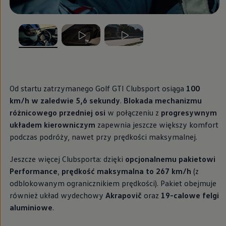
Modele sportowe
Leasing i najem dla firm
Leasing
Najem
Finansowanie aut używanych
, 1 z 3
, 2 z 3
, 3 z 3
Finansowanie dla firm
Kalkulator finansowy
Kredyt i najem
Kredyt
Najem
Od startu zatrzymanego Golf GTI Clubsport osiąga
100
Finansowanie aut używanych
km/h w zaledwie 5,6 sekundy
.
Blokada mechanizmu
Kalkulator finansowy
różnicowego przedniej osi
w połączeniu z
progresywnym
Ubezpieczenia i gwarancje
Ubezpieczenia komunikacyjne
układem kierowniczym
zapewnia jeszcze większy komfort
Ubezpieczenie GAP/RTI
podczas podróży, nawet przy prędkości maksymalnej.
Gwarancje
Zakup i finansowanie dla biznesu
Jeszcze więcej Clubsporta: dzięki
opcjonalnemu pakietowi
Leasing dla biznesu
Mała flota
Performance
,
prędkość maksymalna to 267 km/h
(z
Duża flota
odblokowanym ogranicznikiem prędkości). Pakiet obejmuje
Elektromobilność dla firm
również układ wydechowy
Akrapovič
oraz
19-calowe felgi
Skonfiguruj Volkswagena
Poradnik kupującego
aluminiowe
.
Volkswagen dla biznesu
Serwis, akcesoria i aktualizacje