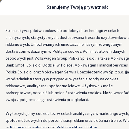
Szanujemy Twoją prywatność
Modele i konfigurator
Porównaj modele
Certyfikowane używane
Volkswagen dla biznesu
Strona Główna
Wyszukiwarka Salonów
Przejdź
Przejdź do
Auta dostępne od ręki
Strona używa plików cookies lub podobnych technologii w celach
głównej
do
Cenniki
analitycznych, statystycznych, dostosowania treści do użytkowników 
zawartości
stopki
Modele elektryczne i elektromobilność
Modele elektryczne
reklamowych. Umożliwiamy ich umieszczanie naszym zewnętrznym
Modele elektryczne
dostawcom wskazanym w Polityce cookies. Administratorem danych
Znajdź Salon lub serwis
Samochody hybrydowe
osobowych jest Volkswagen Group Polska Sp. z o.o., a także Volkswag
Przyszłe modele i auta koncepcyjne
ID.4 GTX Xtreme
Bank GmbH Sp. z o.o. Oddział w Polsce, Volkswagen Financial Services
ID.5 GTX “Xcite”
Polska Sp. z o.o. oraz Volkswagen Serwis Ubezpieczeniowy Sp. z o.o. (j
Wyszukiwarka Salonów i serwisów
Volkswagen
Nowy ID. Polo GTI
współadministratorzy) w przypadku wyrażenia zgody na cookies
Ładowanie i zasięg
Polska
Ładowanie samochodu elektrycznego w domu –
reklamowe, analityczne i społecznościowe. Użytkownik może
Ładowanie samochodu elektrycznego w trasie – 
zaakceptować, odrzucić lub zmienić ustawienia cookies. Może wycofać
Zasięg samochodów elektrycznych
swoją zgodę zmieniając ustawienia przeglądarki.
Sposoby płatności
Symulator zasięgu i ładowania
Korzyści i koszty
Wykorzystujemy cookies też w celach analitycznych, marketingowych
Koszty utrzymania
społecznościowych i do personalizacji reklam oraz treści na stronie. Wi
Leasing
Najem
w
Polityce prywatności
oraz
Polityce plików cookies.