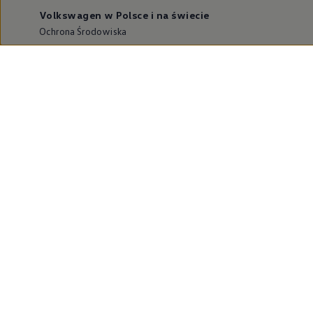
Volkswagen w Polsce i na świecie
Ochrona Środowiska
Dane o emisji CO₂
WLTP – zużycie paliwa i emisja CO₂
Zaktualizuj nawigację
Informacje dla warsztatów
Volkswagen Home
Oferty specjalne na samochody elektryczne
Skonfiguruj Volkswagena
Szybka konfiguracja
Volkswagen AG
Volkswagen Group Polska
Volkswagen Samochody Dostawcze
Licencje osób trzecich
Newsletter ID.