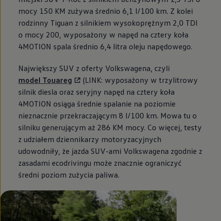
mocy 150 KM zużywa średnio 6,1 l/100 km. Z kolei
rodzinny Tiguan z silnikiem wysokoprężnym 2,0 TDI
o mocy 200, wyposażony w napęd na cztery koła
4MOTION spala średnio 6,4 litra oleju napędowego.
Największy SUV z oferty Volkswagena, czyli
model Touareg
(LINK: wyposażony w trzylitrowy
silnik diesla oraz seryjny napęd na cztery koła
4MOTION osiąga średnie spalanie na poziomie
nieznacznie przekraczającym 8 l/100 km. Mowa tu o
silniku generującym aż 286 KM mocy. Co więcej, testy
z udziałem dziennikarzy motoryzacyjnych
udowodniły, że jazda SUV-ami Volkswagena zgodnie z
zasadami ecodrivingu może znacznie ograniczyć
średni poziom zużycia paliwa.