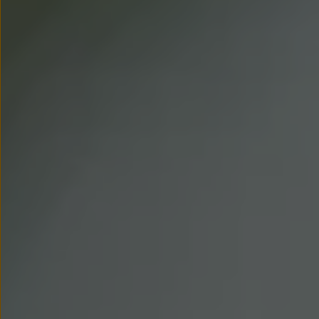
We Charge
Strefa kierowcy
Elektroniczna Instrukcja Obsługi
Informacje dla klientów
Informator o pojeździe
Gwarancje
Lampki ostrzegawcze i sygnalizacyjne
Starsze modele i generacje – archiwum oraz da
Certyfikaty
Wszystkie usługi
Oferty serwisowe
Dla przyszłych użytkowników Volkswagena
Dla obecnych użytkowników Volkswagena
Sezonowe usługi serwisowe
Korzyści autoryzowanego serwisowania
Informacje dla warsztatów
Świat Volkswagena
Volkswagen Magazine
Lifestyle
Eksploatacja
Samochody hybrydowe
SUV-y
Elektromobilność
Rozwój
Technologia