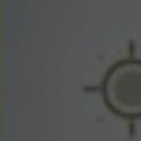
Nowy samochód krok po kroku – poradnik zaku
Samochody ekonomiczne i ekologiczne
Technologie i bezpieczeństwo
Odwiedź Volkswagen Home
Warto wybrać Volkswagena
Infolinia Volkswagen
Podcast Elektrycznie Tematyczni
Umów się na Serwis
Newsletter ID.
Społeczność Volkswagena
Znajdź Dealera
Zapisz się na jazdę próbną