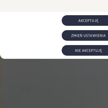
FAQ
Elektromobilność dla firm
Samochody elektryczne ID. – poznaj innowacyjną te
Baterie wysokonapięciowe aut elektrycznych –
Wyświetlacz head-up z rozszerzoną rzeczywist
AKCEPTUJĘ
System hamowania i odzyskiwanie energii
Pompa ciepła
ID. Sound – poznaj wyjątkowy dźwięk samoch
ZMIEŃ USTAWIENIA
Zrównoważony rozwój
Strategia Way to Zero
Pozyskiwanie surowców przez recykling
BlueMotion Technologies
NIE AKCEPTUJĘ
Dane o emisji CO₂
WLTP – zużycie paliwa i emisja CO₂
Recykling samochodów
Recykling baterii i akumulatorów
Oprogramowanie i łączność
ID. Software 6
ID. Software i aktualizacje
Interfejs do Twojego ID.
Zakup, finansowanie i ubezpieczenia
Oferty promocyjne
Promocje na nowe samochody – SUV-y, modele I
Oferty nowych i używanych aut
Kredyt, leasing, najem