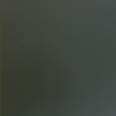
myVolkswagen
Serwis i części
Przegląd okresowy
Naprawy i przeglądy
Olej silnikowy i płyny eksploatacyjne
Koła i opony
Pomoc w razie wypadku i awarii
Serwis i części na raty
Pakiet przeglądów dla Twojego Volkswagena
Badanie satysfakcji klienta – oceń nasz serwis i
Ubezpieczenie opon
Akcesoria
Sklep online akcesoriów
Koła zimowe
Personalizacja
Urządzenia ładujące
Ochrona i pielęgnacja
Akcesoria do poszczególnych modeli
Rozwiązania transportowe i bagażowe
Elektronika i rozrywka
Usługi cyfrowe
Aktualizacje oprogramowania, map i radia
Aplikacje Volkswagen, logowanie i sklep
Znajdź usługi dla swojego modelu
Połączenie telefonu komórkowego z pojazdem