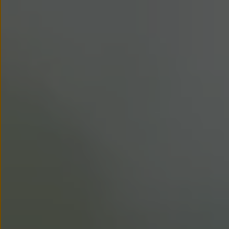
Modele sportowe
Leasing i najem dla firm
Leasing
Najem
Finansowanie aut używanych
Finansowanie dla firm
Kalkulator finansowy
Kredyt i najem
Kredyt
Najem
Finansowanie aut używanych
Kalkulator finansowy
Ubezpieczenia i gwarancje
Ubezpieczenia komunikacyjne
Ubezpieczenie GAP/RTI
Gwarancje
Zakup i finansowanie dla biznesu
Leasing dla biznesu
Mała flota
Duża flota
Elektromobilność dla firm
Skonfiguruj Volkswagena
Poradnik kupującego
Volkswagen dla biznesu
Serwis, akcesoria i aktualizacje