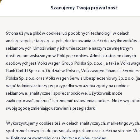
Szanujemy Twoją prywatność
Modele i konfigurator
Porównaj modele
Certyfikowane używane
Volkswagen dla biznesu
Przejdź
Przejdź do
Auta dostępne od ręki
Strona używa plików cookies lub podobnych technologii w celach
głównej
do
Cenniki
analitycznych, statystycznych, dostosowania treści do użytkowników 
zawartości
stopki
Modele elektryczne i elektromobilność
Modele elektryczne
reklamowych. Umożliwiamy ich umieszczanie naszym zewnętrznym
Modele elektryczne
dostawcom wskazanym w Polityce cookies. Administratorem danych
Samochody hybrydowe
osobowych jest Volkswagen Group Polska Sp. z o.o., a także Volkswag
Przyszłe modele i auta koncepcyjne
ID.4 GTX Xtreme
Bank GmbH Sp. z o.o. Oddział w Polsce, Volkswagen Financial Services
ID.5 GTX “Xcite”
Polska Sp. z o.o. oraz Volkswagen Serwis Ubezpieczeniowy Sp. z o.o. (j
Nowy ID. Polo GTI
współadministratorzy) w przypadku wyrażenia zgody na cookies
Ładowanie i zasięg
Ładowanie samochodu elektrycznego w domu –
reklamowe, analityczne i społecznościowe. Użytkownik może
Ładowanie samochodu elektrycznego w trasie – 
zaakceptować, odrzucić lub zmienić ustawienia cookies. Może wycofać
Zasięg samochodów elektrycznych
swoją zgodę zmieniając ustawienia przeglądarki.
Sposoby płatności
Symulator zasięgu i ładowania
Korzyści i koszty
Wykorzystujemy cookies też w celach analitycznych, marketingowych
Koszty utrzymania
społecznościowych i do personalizacji reklam oraz treści na stronie. Wi
Leasing
Najem
w
Polityce prywatności
oraz
Polityce plików cookies.