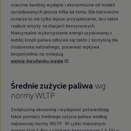
znacznie bardziej wydajne i ekonomiczne od modeli
sprzedawanych jeszcze kilka lat temu. Dla kierowców
oznacza to nie tylko lepsze przyspieszenie, lecz także
rzadsze wizyty na stacjach benzynowych.
Maksymalne wykorzystanie energii uzyskiwanej z
każdej kropli paliwa odbywa się także z korzyścią dla
środowiska naturalnego, ponieważ wpływa
bezpośrednio na mniejszą
emisję dwutlenku węgla
.
Średnie zużycie paliwa
wg
normy WLTP
Zwiększoną ekonomię i wydajność potwierdzają
także pomiary średniego zużycia paliwa według
najnowszej normy WLTP. W cyklu mieszanym
miejski SUV T-Roc z silnikiem benzynowym 1,5 TSI o