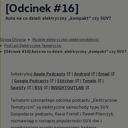
[Odcinek #16]
Auto na co dzień: elektryczny „kompakt” czy SUV?
Strona Główna
Modele elektryczne i elektromobilność
Podcast Elektrycznie Tematyczni
[Odcinek #16] Auto na co dzień: elektryczny „kompakt” czy SUV?
Subskrybuj
Apple Podcasts
|
Android
|
Email
|
Google Podcasts
|
Stitcher
|
TuneIn
|
Spotify
|
RSS
|
INSIGHTOUTLAB
Tematem szesnastego odcinka podcastu „Elektrycznie
Tematyczni” są elektryczne samochody typu SUV.
Gospodarze podcastu, Kasia Frendl i Paweł Pilarczyk,
rozmawiają o rosnącej popularności SUV-ów i
przedstawiają wyniki najnowszego badania