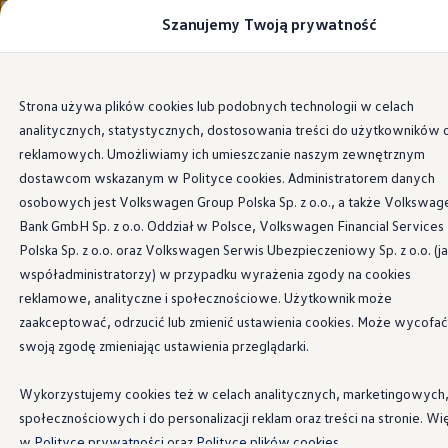
Szanujemy Twoją prywatność
Modele i konfigurator
Porównaj modele
Certyfikowane używane
Volkswagen dla biznesu
Przejdź
Przejdź do
Auta dostępne od ręki
Strona używa plików cookies lub podobnych technologii w celach
głównej
do
Cenniki
analitycznych, statystycznych, dostosowania treści do użytkowników 
zawartości
stopki
Modele elektryczne i elektromobilność
Modele elektryczne
reklamowych. Umożliwiamy ich umieszczanie naszym zewnętrznym
Modele elektryczne
dostawcom wskazanym w Polityce cookies. Administratorem danych
Samochody hybrydowe
osobowych jest Volkswagen Group Polska Sp. z o.o., a także Volkswag
Przyszłe modele i auta koncepcyjne
ID.4 GTX Xtreme
Bank GmbH Sp. z o.o. Oddział w Polsce, Volkswagen Financial Services
ID.5 GTX “Xcite”
Polska Sp. z o.o. oraz Volkswagen Serwis Ubezpieczeniowy Sp. z o.o. (j
Nowy ID. Polo GTI
współadministratorzy) w przypadku wyrażenia zgody na cookies
Ładowanie i zasięg
Ładowanie samochodu elektrycznego w domu –
reklamowe, analityczne i społecznościowe. Użytkownik może
Ładowanie samochodu elektrycznego w trasie – 
zaakceptować, odrzucić lub zmienić ustawienia cookies. Może wycofać
Zasięg samochodów elektrycznych
swoją zgodę zmieniając ustawienia przeglądarki.
Sposoby płatności
Symulator zasięgu i ładowania
Korzyści i koszty
Wykorzystujemy cookies też w celach analitycznych, marketingowych
Koszty utrzymania
społecznościowych i do personalizacji reklam oraz treści na stronie. Wi
Leasing
Najem
w
Polityce prywatności
oraz
Polityce plików cookies.