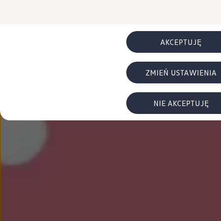
FAQ
Elektromobilność dla firm
Samochody elektryczne ID. – poznaj innowacyjną te
Baterie wysokonapięciowe aut elektrycznych –
Wyświetlacz head-up z rozszerzoną rzeczywist
AKCEPTUJĘ
System hamowania i odzyskiwanie energii
Pompa ciepła
ID. Sound – poznaj wyjątkowy dźwięk samoch
ZMIEŃ USTAWIENIA
Zrównoważony rozwój
Strategia Way to Zero
Pozyskiwanie surowców przez recykling
BlueMotion Technologies
NIE AKCEPTUJĘ
Dane o emisji CO₂
WLTP – zużycie paliwa i emisja CO₂
Recykling samochodów
Recykling baterii i akumulatorów
Oprogramowanie i łączność
ID. Software 6
ID. Software i aktualizacje
Interfejs do Twojego ID.
Zakup, finansowanie i ubezpieczenia
Oferty promocyjne
Promocje na nowe samochody – SUV-y, modele I
Oferty nowych i używanych aut
Kredyt, leasing, najem