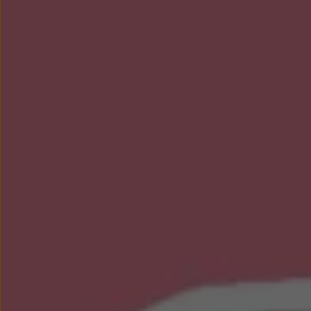
Nowy samochód krok po kroku – poradnik zaku
Samochody ekonomiczne i ekologiczne
Technologie i bezpieczeństwo
Odwiedź Volkswagen Home
Warto wybrać Volkswagena
Infolinia Volkswagen
Podcast Elektrycznie Tematyczni
Umów się na Serwis
Newsletter ID.
Społeczność Volkswagena
Znajdź Dealera
Zapisz się na jazdę próbną