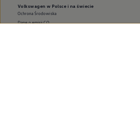
Volkswagen w Polsce i na świecie
Ochrona Środowiska
Dane o emisji CO₂
WLTP – zużycie paliwa i emisja CO₂
Zaktualizuj nawigację
Informacje dla warsztatów
Volkswagen Home
Oferty specjalne na samochody elektryczne
Skonfiguruj Volkswagena
Szybka konfiguracja
Volkswagen AG
Volkswagen Group Polska
Volkswagen Samochody Dostawcze
Licencje osób trzecich
Newsletter ID.