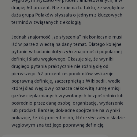
węglowym słyszało 44 procent ankietowanych, a w
drugiej 60 procent. Nie zmienia to faktu, że względnie
duża grupa Polaków słyszała o jednym z kluczowych
terminów związanych z ekologią.
Jednak znajomość „ze słyszenia” niekoniecznie musi
iść w parze z wiedzą na dany temat. Dlatego kolejne
pytanie w badaniu dotyczyło znajomości popularnej
definicji śladu węglowego. Okazuje się, że wyniki
drugiego pytania praktycznie nie różnią się od
pierwszego. 52 procent respondentów wskazuje
poprawną definicję, zaczerpniętą z Wikipedii, wedle
której ślad węglowy oznacza całkowitą sumę emisji
gazów cieplarnianych wywołanych bezpośrednio lub
pośrednio przez daną osobę, organizację, wydarzenie
lub produkt. Bardziej dokładne spojrzenie na wyniki
pokazuje, że 74 procent osób, które słyszały o śladzie
węglowym zna też jego poprawną definicję.