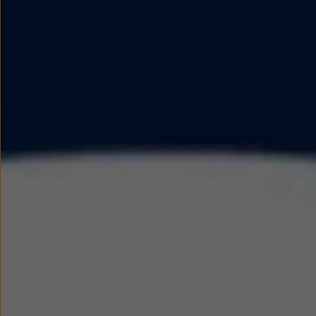
myVolkswagen
Serwis i części
Przegląd okresowy
Naprawy i przeglądy
Olej silnikowy i płyny eksploatacyjne
Koła i opony
Pomoc w razie wypadku i awarii
Serwis i części na raty
Pakiet przeglądów dla Twojego Volkswagena
Badanie satysfakcji klienta – oceń nasz serwis i
Ubezpieczenie opon
Akcesoria
Sklep online akcesoriów
Koła zimowe
Personalizacja
Urządzenia ładujące
Ochrona i pielęgnacja
Akcesoria do poszczególnych modeli
Rozwiązania transportowe i bagażowe
Elektronika i rozrywka
Usługi cyfrowe
Aktualizacje oprogramowania, map i radia
Aplikacje Volkswagen, logowanie i sklep
Znajdź usługi dla swojego modelu
Połączenie telefonu komórkowego z pojazdem