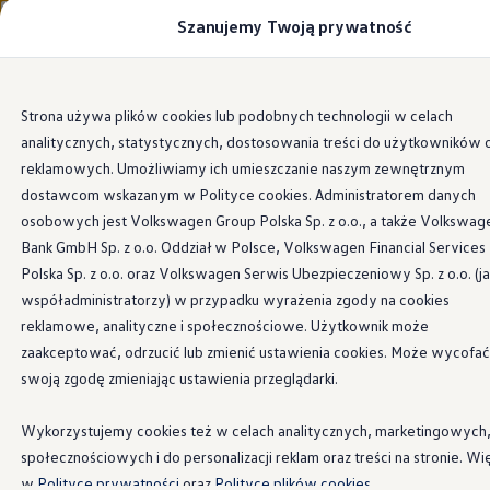
Szanujemy Twoją prywatność
Modele i konfigurator
Porównaj modele
Certyfikowane używane
Volkswagen dla biznesu
Przejdź
Przejdź do
Auta dostępne od ręki
Strona używa plików cookies lub podobnych technologii w celach
głównej
do
Cenniki
analitycznych, statystycznych, dostosowania treści do użytkowników 
zawartości
stopki
Modele elektryczne i elektromobilność
Modele elektryczne
reklamowych. Umożliwiamy ich umieszczanie naszym zewnętrznym
Modele elektryczne
dostawcom wskazanym w Polityce cookies. Administratorem danych
Samochody hybrydowe
osobowych jest Volkswagen Group Polska Sp. z o.o., a także Volkswag
Przyszłe modele i auta koncepcyjne
ID.4 GTX Xtreme
Bank GmbH Sp. z o.o. Oddział w Polsce, Volkswagen Financial Services
ID.5 GTX “Xcite”
Polska Sp. z o.o. oraz Volkswagen Serwis Ubezpieczeniowy Sp. z o.o. (j
Nowy ID. Polo GTI
współadministratorzy) w przypadku wyrażenia zgody na cookies
Ładowanie i zasięg
Ładowanie samochodu elektrycznego w domu –
reklamowe, analityczne i społecznościowe. Użytkownik może
Ładowanie samochodu elektrycznego w trasie – 
zaakceptować, odrzucić lub zmienić ustawienia cookies. Może wycofać
Zasięg samochodów elektrycznych
swoją zgodę zmieniając ustawienia przeglądarki.
Sposoby płatności
Symulator zasięgu i ładowania
Korzyści i koszty
Wykorzystujemy cookies też w celach analitycznych, marketingowych
Koszty utrzymania
społecznościowych i do personalizacji reklam oraz treści na stronie. Wi
Leasing
Najem
w
Polityce prywatności
oraz
Polityce plików cookies.