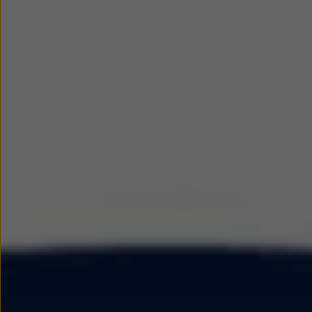
Modele sportowe
Leasing i najem dla firm
Leasing
Najem
Finansowanie aut używanych
Finansowanie dla firm
Kalkulator finansowy
Kredyt i najem
Kredyt
Najem
Finansowanie aut używanych
Kalkulator finansowy
Ubezpieczenia i gwarancje
Ubezpieczenia komunikacyjne
Ubezpieczenie GAP/RTI
Gwarancje
Zakup i finansowanie dla biznesu
Leasing dla biznesu
Mała flota
Duża flota
Elektromobilność dla firm
Skonfiguruj Volkswagena
Poradnik kupującego
Volkswagen dla biznesu
Serwis, akcesoria i aktualizacje