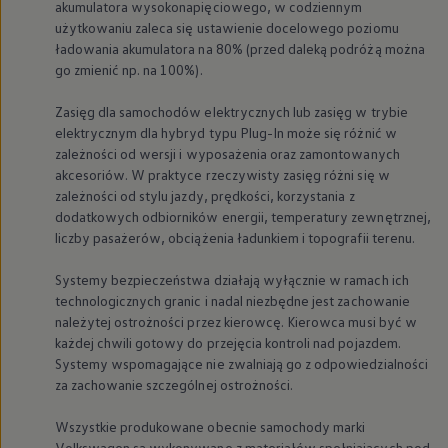
akumulatora wysokonapięciowego, w codziennym
użytkowaniu zaleca się ustawienie docelowego poziomu
ładowania akumulatora na 80% (przed daleką podróżą można
go zmienić np. na 100%).
Zasięg dla samochodów elektrycznych lub zasięg w trybie
elektrycznym dla hybryd typu Plug-In może się różnić w
zależności od wersji i wyposażenia oraz zamontowanych
akcesoriów. W praktyce rzeczywisty zasięg różni się w
zależności od stylu jazdy, prędkości, korzystania z
dodatkowych odbiorników energii, temperatury zewnętrznej,
liczby pasażerów, obciążenia ładunkiem i topografii terenu.
Systemy bezpieczeństwa działają wyłącznie w ramach ich
technologicznych granic i nadal niezbędne jest zachowanie
należytej ostrożności przez kierowcę. Kierowca musi być w
każdej chwili gotowy do przejęcia kontroli nad pojazdem.
Systemy wspomagające nie zwalniają go z odpowiedzialności
za zachowanie szczególnej ostrożności.
Wszystkie produkowane obecnie samochody marki
Volkswagen
są wykonywane z materiałów spełniających pod