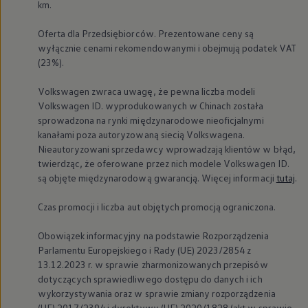
km.
Oferta dla Przedsiębiorców. Prezentowane ceny są
wyłącznie cenami rekomendowanymi i obejmują podatek VAT
(23%).
Volkswagen
zwraca uwagę, że pewna liczba modeli
Volkswagen
ID. wyprodukowanych w Chinach została
sprowadzona na rynki międzynarodowe nieoficjalnymi
kanałami poza autoryzowaną siecią Volkswagena.
Nieautoryzowani sprzedawcy wprowadzają klientów w błąd,
twierdząc, że oferowane przez nich modele
Volkswagen
ID.
są objęte międzynarodową gwarancją. Więcej informacji
tutaj
.
Czas promocji i liczba aut objętych promocją ograniczona.
Obowiązek informacyjny na podstawie Rozporządzenia
Parlamentu Europejskiego i Rady (UE) 2023/2854 z
13.12.2023 r. w sprawie zharmonizowanych przepisów
dotyczących sprawiedliwego dostępu do danych i ich
wykorzystywania oraz w sprawie zmiany rozporządzenia
(UE) 2017/2394 i dyrektywy (UE) 2020/1828 (akt w sprawie