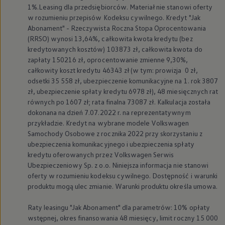
1%.Leasing dla przedsiębiorców. Materiał nie stanowi oferty
w rozumieniu przepisów Kodeksu cywilnego. Kredyt "Jak
Abonament" - Rzeczywista Roczna Stopa Oprocentowania
(RRSO) wynosi 13,64%, całkowita kwota kredytu (bez
kredytowanych kosztów) 103873 zł, całkowita kwota do
zapłaty 150216 zł, oprocentowanie zmienne 9,30%,
całkowity koszt kredytu 46343 zł (w tym: prowizja 0 zł,
odsetki 35 558 zł, ubezpieczenie komunikacyjne na 1. rok 3807
zł, ubezpieczenie spłaty kredytu 6978 zł), 48 miesięcznych rat
równych po 1607 zł; rata finalna 73087 zł. Kalkulacja została
dokonana na dzień 7.07.2022 r. na reprezentatywnym
przykładzie. Kredyt na wybrane modele
Volkswagen
Samochody Osobowe z rocznika 2022 przy skorzystaniu z
ubezpieczenia komunikacyjnego i ubezpieczenia spłaty
kredytu oferowanych przez
Volkswagen
Serwis
Ubezpieczeniowy Sp. z o.o. Niniejsza informacja nie stanowi
oferty w rozumieniu kodeksu cywilnego. Dostępność i warunki
produktu mogą ulec zmianie. Warunki produktu określa umowa.
Raty leasingu "Jak Abonament" dla parametrów: 10% opłaty
wstępnej, okres finansowania 48 miesięcy, limit roczny 15 000