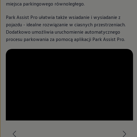
Modele sportowe
miejsca parkingowego równoległego.
Leasing i najem dla firm
Leasing
Park Assist Pro ułatwia także wsiadanie i wysiadanie z
Najem
pojazdu - idealne rozwiązanie w ciasnych przestrzeniach.
Finansowanie aut używanych
Finansowanie dla firm
Dodatkowo umożliwia uruchomienie automatycznego
Kalkulator finansowy
procesu parkowania za pomocą aplikacji Park Assist Pro.
Kredyt i najem
Kredyt
Najem
Finansowanie aut używanych
Kalkulator finansowy
Ubezpieczenia i gwarancje
Ubezpieczenia komunikacyjne
Ubezpieczenie GAP/RTI
Gwarancje
Zakup i finansowanie dla biznesu
Leasing dla biznesu
Mała flota
Duża flota
--:--
Elektromobilność dla firm
Pozostało, --:--
Skonfiguruj Volkswagena
Poradnik kupującego
Volkswagen dla biznesu
Serwis, akcesoria i aktualizacje