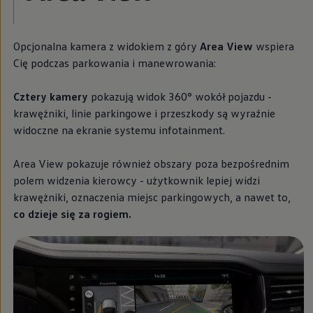
We Charge
Strefa kierowcy
Elektroniczna Instrukcja Obsługi
Opcjonalna kamera z widokiem z góry
Area View
wspiera
Informacje dla klientów
Informator o pojeździe
Cię podczas parkowania i manewrowania:
Gwarancje
Lampki ostrzegawcze i sygnalizacyjne
Cztery kamery
pokazują widok 360° wokół pojazdu -
Starsze modele i generacje – archiwum oraz da
Certyfikaty
krawężniki, linie parkingowe i przeszkody są wyraźnie
Wszystkie usługi
widoczne na ekranie systemu infotainment.
Oferty serwisowe
Dla przyszłych użytkowników Volkswagena
Dla obecnych użytkowników Volkswagena
Area View pokazuje również obszary poza bezpośrednim
Sezonowe usługi serwisowe
polem widzenia kierowcy - użytkownik lepiej widzi
Korzyści autoryzowanego serwisowania
krawężniki, oznaczenia miejsc parkingowych, a nawet to,
Informacje dla warsztatów
Świat Volkswagena
co dzieje się za rogiem.
Volkswagen Magazine
Lifestyle
Eksploatacja
Samochody hybrydowe
SUV-y
Elektromobilność
Rozwój
Technologia