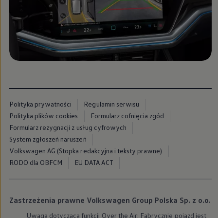
Nowy samochód krok po kroku – poradnik zaku
Samochody ekonomiczne i ekologiczne
Technologie i bezpieczeństwo
Odwiedź Volkswagen Home
Warto wybrać Volkswagena
Infolinia Volkswagen
Podcast Elektrycznie Tematyczni
Umów się na Serwis
Newsletter ID.
Społeczność Volkswagena
Znajdź Dealera
Polityka prywatności
Regulamin serwisu
Zapisz się na jazdę próbną
Polityka plików cookies
Formularz cofnięcia zgód
Formularz rezygnacji z usług cyfrowych
System zgłoszeń naruszeń
Volkswagen AG (Stopka redakcyjna i teksty prawne)
RODO dla OBFCM
EU DATA ACT
Zastrzeżenia prawne Volkswagen Group Polska Sp. z o.o.
Uwaga dotycząca funkcji Over the Air: Fabrycznie pojazd jest