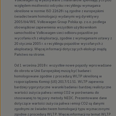
względem możliwości odzysku i recyklingu wymagania
określone w normie ISO 22628 i są zgodne z europejskimi
świadectwami homologacji wydanymi wg dyrektywy
2005/64/WE.
Volkswagen
Group Polska sp. z o.o. podlega
obowiązkowi zapewnienia wszystkim użytkownikom
samochodów
Volkswagen
sieci odbioru pojazdów po
wycofaniu ich z eksploatacji, zgodnie z wymaganiami ustawy z
20 stycznia 2005 r. o recyklingu pojazdów wycofanych z
eksploatacji. Więcej informacji dotyczących ekologii znajdą
Państwo na stronie.
Od 1 września 2018 r. wszystkie nowe pojazdy wprowadzane
do obrotu w Unii Europejskiej muszą być badane i
homologowane zgodnie z procedurą WLTP określoną w
rozporządzeniu Komisji (UE) 2017/1151. WLTP zapewnia
bardziej rygorystyczne warunki badania i bardziej realistyczne
wartości zużycia paliwa i emisji CO2 w porównaniu do
stosowanej to tej pory metody NEDC. Prezentowane dane
dotyczące wartości zużycia paliwa i emisji CO2 są danymi
zgodnymi ze świadectwem homologacji typu wyznaczonymi
zgodnie z procedurą WLTP. Więcej informacji na temat WLTP