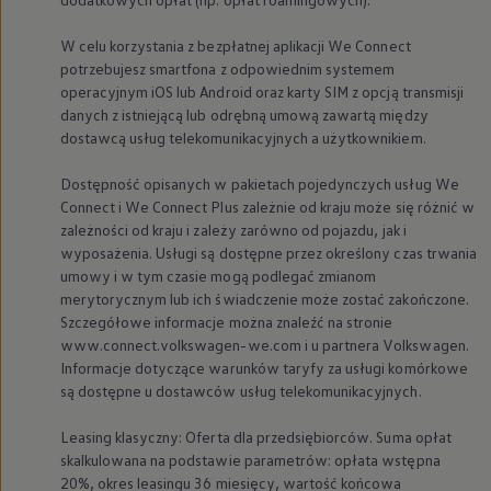
W celu korzystania z bezpłatnej aplikacji We Connect
potrzebujesz smartfona z odpowiednim systemem
operacyjnym iOS lub Android oraz karty SIM z opcją transmisji
danych z istniejącą lub odrębną umową zawartą między
dostawcą usług telekomunikacyjnych a użytkownikiem.
Dostępność opisanych w pakietach pojedynczych usług We
Connect i We Connect Plus zależnie od kraju może się różnić w
zależności od kraju i zależy zarówno od pojazdu, jak i
wyposażenia. Usługi są dostępne przez określony czas trwania
umowy i w tym czasie mogą podlegać zmianom
merytorycznym lub ich świadczenie może zostać zakończone.
Szczegółowe informacje można znaleźć na stronie
www.connect.volkswagen-we.com i u partnera
Volkswagen
.
Informacje dotyczące warunków taryfy za usługi komórkowe
są dostępne u dostawców usług telekomunikacyjnych.
Leasing klasyczny: Oferta dla przedsiębiorców. Suma opłat
skalkulowana na podstawie parametrów: opłata wstępna
20%, okres leasingu 36 miesięcy, wartość końcowa