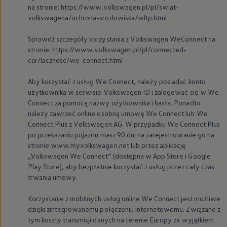
na stronie: https://www.volkswagen.pl/pl/swiat-
volkswagena/ochrona-srodowiska/wltp.html
Sprawdź szczegóły korzystania z
Volkswagen
WeConnect na
stronie https://www.volkswagen.pl/pl/connected-
car/lacznosc/we-connect.html
Aby korzystać z usług We Connect, należy posiadać konto
użytkownika w serwisie
Volkswagen
ID i zalogować się w We
Connect za pomocą nazwy użytkownika i hasła. Ponadto
należy zawrzeć online osobną umowę We Connect lub We
Connect Plus z
Volkswagen
AG. W przypadku We Connect Plus
po przekazaniu pojazdu masz 90 dni na zarejestrowanie go na
stronie www.myvolkswagen.net lub przez aplikację
„
Volkswagen
We Connect” (dostępna w App Store i Google
Play Store), aby bezpłatnie korzystać z usług przez cały czas
trwania umowy.
Korzystanie z mobilnych usług online We Connect jest możliwe
dzięki zintegrowanemu połączeniu internetowemu. Związane z
tym koszty transmisji danych na terenie Europy za wyjątkiem