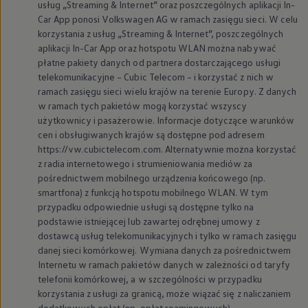
usług „Streaming & Internet” oraz poszczególnych aplikacji In-
Car App ponosi
Volkswagen
AG w ramach zasięgu sieci. W celu
korzystania z usług „Streaming & Internet”, poszczególnych
aplikacji In-Car App oraz hotspotu WLAN można nabywać
płatne pakiety danych od partnera dostarczającego usługi
telekomunikacyjne – Cubic Telecom – i korzystać z nich w
ramach zasięgu sieci wielu krajów na terenie Europy. Z danych
w ramach tych pakietów mogą korzystać wszyscy
użytkownicy i pasażerowie. Informacje dotyczące warunków
cen i obsługiwanych krajów są dostępne pod adresem
https://vw.cubictelecom.com. Alternatywnie można korzystać
z radia internetowego i strumieniowania mediów za
pośrednictwem mobilnego urządzenia końcowego (np.
smartfona) z funkcją hotspotu mobilnego WLAN. W tym
przypadku odpowiednie usługi są dostępne tylko na
podstawie istniejącej lub zawartej odrębnej umowy z
dostawcą usług telekomunikacyjnych i tylko w ramach zasięgu
danej sieci komórkowej. Wymiana danych za pośrednictwem
Internetu w ramach pakietów danych w zależności od taryfy
telefonii komórkowej, a w szczególności w przypadku
korzystania z usługi za granicą, może wiązać się z naliczaniem
dodatkowych opłat (np. opłat roamingowych).