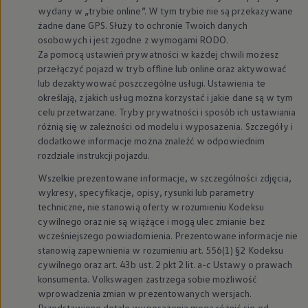
wydany w „trybie online”. W tym trybie nie są przekazywane
żadne dane GPS. Służy to ochronie Twoich danych
osobowych i jest zgodne z wymogami RODO.
Za pomocą ustawień prywatności w każdej chwili możesz
przełączyć pojazd w tryb offline lub online oraz aktywować
lub dezaktywować poszczególne usługi. Ustawienia te
określają, z jakich usług można korzystać i jakie dane są w tym
celu przetwarzane. Tryby prywatności i sposób ich ustawiania
różnią się w zależności od modelu i wyposażenia. Szczegóły i
dodatkowe informacje można znaleźć w odpowiednim
rozdziale instrukcji pojazdu.
Wszelkie prezentowane informacje, w szczególności zdjęcia,
wykresy, specyfikacje, opisy, rysunki lub parametry
techniczne, nie stanowią oferty w rozumieniu Kodeksu
cywilnego oraz nie są wiążące i mogą ulec zmianie bez
wcześniejszego powiadomienia. Prezentowane informacje nie
stanowią zapewnienia w rozumieniu art. 556(1) §2 Kodeksu
cywilnego oraz art. 43b ust. 2 pkt 2 lit. a-c Ustawy o prawach
konsumenta.
Volkswagen
zastrzega sobie możliwość
wprowadzenia zmian w prezentowanych wersjach.
Przedstawione detale wyposażenia mogą różnić się od