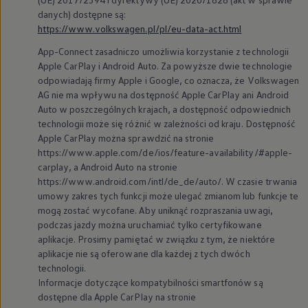
danych) dostępne są:
https://www.volkswagen.pl/pl/eu-data-act.html
App-Connect zasadniczo umożliwia korzystanie z technologii
Apple CarPlay i Android Auto. Za powyższe dwie technologie
odpowiadają firmy Apple i Google, co oznacza, że
Volkswagen
AG nie ma wpływu na dostępność Apple CarPlay ani Android
Auto w poszczególnych krajach, a dostępność odpowiednich
technologii może się różnić w zależności od kraju. Dostępność
Apple CarPlay można sprawdzić na stronie
https://www.apple.com/de/ios/feature-availability/#apple-
carplay, a Android Auto na stronie
https://www.android.com/intl/de_de/auto/. W czasie trwania
umowy zakres tych funkcji może ulegać zmianom lub funkcje te
mogą zostać wycofane. Aby uniknąć rozpraszania uwagi,
podczas jazdy można uruchamiać tylko certyfikowane
aplikacje. Prosimy pamiętać w związku z tym, że niektóre
aplikacje nie są oferowane dla każdej z tych dwóch
technologii.
Informacje dotyczące kompatybilności smartfonów są
dostępne dla Apple CarPlay na stronie