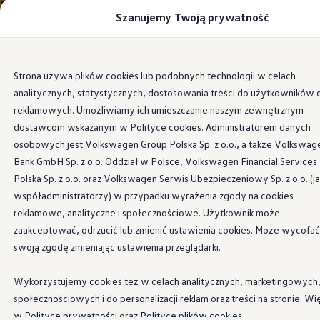
Szanujemy Twoją prywatność
Modele i konfigurator
Porównaj modele
Certyfikowane używane
Volkswagen dla biznesu
Przejdź
Przejdź do
Auta dostępne od ręki
Strona używa plików cookies lub podobnych technologii w celach
głównej
do
Cenniki
Systemy wspomagające parkowanie
analitycznych, statystycznych, dostosowania treści do użytkowników 
zawartości
stopki
Modele elektryczne i elektromobilność
Modele elektryczne
reklamowych. Umożliwiamy ich umieszczanie naszym zewnętrznym
Modele elektryczne
dostawcom wskazanym w Polityce cookies. Administratorem danych
Samochody hybrydowe
osobowych jest Volkswagen Group Polska Sp. z o.o., a także Volkswag
Przyszłe modele i auta koncepcyjne
Systemy
ID.4 GTX Xtreme
Bank GmbH Sp. z o.o. Oddział w Polsce, Volkswagen Financial Services
ID.5 GTX “Xcite”
Polska Sp. z o.o. oraz Volkswagen Serwis Ubezpieczeniowy Sp. z o.o. (j
Nowy ID. Polo GTI
wspomagające
współadministratorzy) w przypadku wyrażenia zgody na cookies
Ładowanie i zasięg
Ładowanie samochodu elektrycznego w domu –
reklamowe, analityczne i społecznościowe. Użytkownik może
parkowanie
w Touaregu
Ładowanie samochodu elektrycznego w trasie – 
zaakceptować, odrzucić lub zmienić ustawienia cookies. Może wycofać
Zasięg samochodów elektrycznych
swoją zgodę zmieniając ustawienia przeglądarki.
Sposoby płatności
w skrócie
Symulator zasięgu i ładowania
Korzyści i koszty
Wykorzystujemy cookies też w celach analitycznych, marketingowych
Koszty utrzymania
społecznościowych i do personalizacji reklam oraz treści na stronie. Wi
Leasing
Dostępne systemy wspomagające parkowanie w różnych
Najem
w
Polityce prywatności
oraz
Polityce plików cookies.