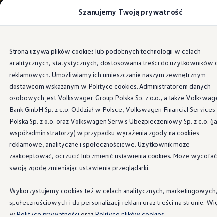
Szanujemy Twoją prywatność
Modele i konfigurator
Porównaj modele
Certyfikowane używane
Volkswagen dla biznesu
Przejdź
Przejdź do
Auta dostępne od ręki
Strona używa plików cookies lub podobnych technologii w celach
głównej
do
Cenniki
Dane techniczne
analitycznych, statystycznych, dostosowania treści do użytkowników 
zawartości
stopki
Modele elektryczne i elektromobilność
Modele elektryczne
reklamowych. Umożliwiamy ich umieszczanie naszym zewnętrznym
Modele elektryczne
dostawcom wskazanym w Polityce cookies. Administratorem danych
Samochody hybrydowe
osobowych jest Volkswagen Group Polska Sp. z o.o., a także Volkswag
Przyszłe modele i auta koncepcyjne
ID.4 GTX Xtreme
Bank GmbH Sp. z o.o. Oddział w Polsce, Volkswagen Financial Services
ID.5 GTX “Xcite”
Polska Sp. z o.o. oraz Volkswagen Serwis Ubezpieczeniowy Sp. z o.o. (j
Nowy ID. Polo GTI
współadministratorzy) w przypadku wyrażenia zgody na cookies
Ładowanie i zasięg
Ładowanie samochodu elektrycznego w domu –
reklamowe, analityczne i społecznościowe. Użytkownik może
Ładowanie samochodu elektrycznego w trasie – 
zaakceptować, odrzucić lub zmienić ustawienia cookies. Może wycofać
Zasięg samochodów elektrycznych
swoją zgodę zmieniając ustawienia przeglądarki.
Sposoby płatności
Symulator zasięgu i ładowania
Korzyści i koszty
Wykorzystujemy cookies też w celach analitycznych, marketingowych
Koszty utrzymania
społecznościowych i do personalizacji reklam oraz treści na stronie. Wi
Leasing
Najem
w
Polityce prywatności
oraz
Polityce plików cookies.