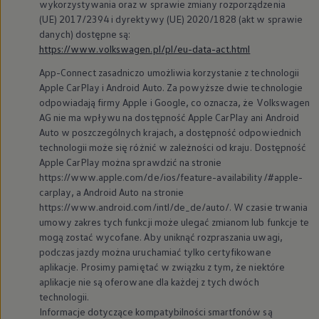
wykorzystywania oraz w sprawie zmiany rozporządzenia
(UE) 2017/2394 i dyrektywy (UE) 2020/1828 (akt w sprawie
danych) dostępne są:
https://www.volkswagen.pl/pl/eu-data-act.html
App-Connect zasadniczo umożliwia korzystanie z technologii
Apple CarPlay i Android Auto. Za powyższe dwie technologie
odpowiadają firmy Apple i Google, co oznacza, że
Volkswagen
AG nie ma wpływu na dostępność Apple CarPlay ani Android
Auto w poszczególnych krajach, a dostępność odpowiednich
technologii może się różnić w zależności od kraju. Dostępność
Apple CarPlay można sprawdzić na stronie
https://www.apple.com/de/ios/feature-availability/#apple-
carplay, a Android Auto na stronie
https://www.android.com/intl/de_de/auto/. W czasie trwania
umowy zakres tych funkcji może ulegać zmianom lub funkcje te
mogą zostać wycofane. Aby uniknąć rozpraszania uwagi,
podczas jazdy można uruchamiać tylko certyfikowane
aplikacje. Prosimy pamiętać w związku z tym, że niektóre
aplikacje nie są oferowane dla każdej z tych dwóch
technologii.
Informacje dotyczące kompatybilności smartfonów są