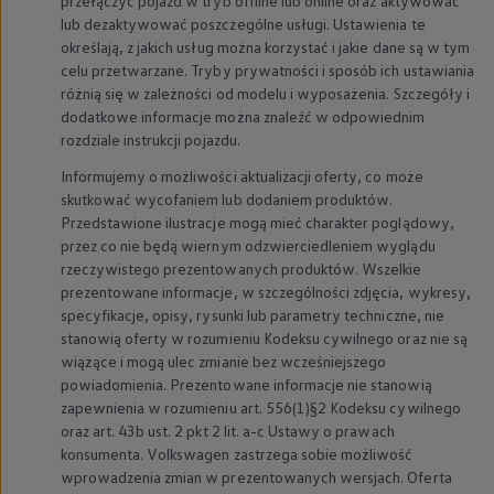
przełączyć pojazd w tryb offline lub online oraz aktywować
Nowy samochód krok po kroku – poradnik zaku
lub dezaktywować poszczególne usługi. Ustawienia te
Samochody ekonomiczne i ekologiczne
określają, z jakich usług można korzystać i jakie dane są w tym
Technologie i bezpieczeństwo
celu przetwarzane. Tryby prywatności i sposób ich ustawiania
Odwiedź Volkswagen Home
różnią się w zależności od modelu i wyposażenia. Szczegóły i
Warto wybrać Volkswagena
dodatkowe informacje można znaleźć w odpowiednim
Infolinia Volkswagen
Podcast Elektrycznie Tematyczni
rozdziale instrukcji pojazdu.
Umów się na Serwis
Informujemy o możliwości aktualizacji oferty, co może
Newsletter ID.
Społeczność Volkswagena
skutkować wycofaniem lub dodaniem produktów.
Znajdź Dealera
Przedstawione ilustracje mogą mieć charakter poglądowy,
Zapisz się na jazdę próbną
przez co nie będą wiernym odzwierciedleniem wyglądu
rzeczywistego prezentowanych produktów. Wszelkie
prezentowane informacje, w szczególności zdjęcia, wykresy,
specyfikacje, opisy, rysunki lub parametry techniczne, nie
stanowią oferty w rozumieniu Kodeksu cywilnego oraz nie są
wiążące i mogą ulec zmianie bez wcześniejszego
powiadomienia. Prezentowane informacje nie stanowią
zapewnienia w rozumieniu art. 556(1)§2 Kodeksu cywilnego
oraz art. 43b ust. 2 pkt 2 lit. a-c Ustawy o prawach
konsumenta.
Volkswagen
zastrzega sobie możliwość
wprowadzenia zmian w prezentowanych wersjach. Oferta