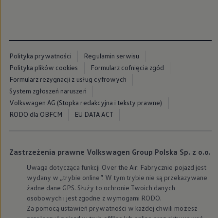
We Charge
Strefa kierowcy
Elektroniczna Instrukcja Obsługi
Informacje dla klientów
Informator o pojeździe
Gwarancje
Polityka prywatności
Regulamin serwisu
Lampki ostrzegawcze i sygnalizacyjne
Polityka plików cookies
Formularz cofnięcia zgód
Starsze modele i generacje – archiwum oraz da
Certyfikaty
Formularz rezygnacji z usług cyfrowych
Wszystkie usługi
System zgłoszeń naruszeń
Oferty serwisowe
Volkswagen AG (Stopka redakcyjna i teksty prawne)
Dla przyszłych użytkowników Volkswagena
Dla obecnych użytkowników Volkswagena
RODO dla OBFCM
EU DATA ACT
Sezonowe usługi serwisowe
Korzyści autoryzowanego serwisowania
Informacje dla warsztatów
Świat Volkswagena
Zastrzeżenia prawne Volkswagen Group Polska Sp. z o.o.
Volkswagen Magazine
Lifestyle
Uwaga dotycząca funkcji Over the Air: Fabrycznie pojazd jest
Eksploatacja
wydany w „trybie online”. W tym trybie nie są przekazywane
Samochody hybrydowe
żadne dane GPS. Służy to ochronie Twoich danych
SUV-y
osobowych i jest zgodne z wymogami RODO.
Elektromobilność
Za pomocą ustawień prywatności w każdej chwili możesz
Rozwój
Technologia