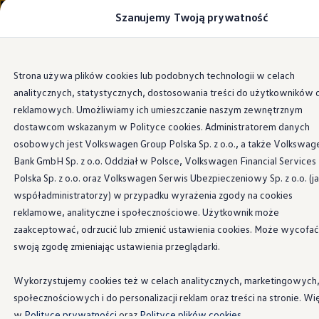
Szanujemy Twoją prywatność
Modele i konfigurator
Porównaj modele
Certyfikowane używane
Volkswagen dla biznesu
Przejdź
Przejdź do
Auta dostępne od ręki
Strona używa plików cookies lub podobnych technologii w celach
głównej
do
Cenniki
Systemy wspomagające widoczność
analitycznych, statystycznych, dostosowania treści do użytkowników 
zawartości
stopki
Modele elektryczne i elektromobilność
Modele elektryczne
reklamowych. Umożliwiamy ich umieszczanie naszym zewnętrznym
Modele elektryczne
dostawcom wskazanym w Polityce cookies. Administratorem danych
Samochody hybrydowe
osobowych jest Volkswagen Group Polska Sp. z o.o., a także Volkswag
Przyszłe modele i auta koncepcyjne
Systemy
ID.4 GTX Xtreme
Bank GmbH Sp. z o.o. Oddział w Polsce, Volkswagen Financial Services
ID.5 GTX “Xcite”
Polska Sp. z o.o. oraz Volkswagen Serwis Ubezpieczeniowy Sp. z o.o. (j
Nowy ID. Polo GTI
wspomagania dla
współadministratorzy) w przypadku wyrażenia zgody na cookies
Ładowanie i zasięg
Ładowanie samochodu elektrycznego w domu –
reklamowe, analityczne i społecznościowe. Użytkownik może
lepszej widoczności w
Ładowanie samochodu elektrycznego w trasie – 
zaakceptować, odrzucić lub zmienić ustawienia cookies. Może wycofać
Zasięg samochodów elektrycznych
swoją zgodę zmieniając ustawienia przeglądarki.
Sposoby płatności
ID.7 Tourer w skrócie
Symulator zasięgu i ładowania
Korzyści i koszty
Wykorzystujemy cookies też w celach analitycznych, marketingowych
Koszty utrzymania
społecznościowych i do personalizacji reklam oraz treści na stronie. Wi
Leasing
Następujące systemy wspomagania dla lepszej widoczności
Najem
w
Polityce prywatności
oraz
Polityce plików cookies.