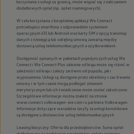
korzystania z usługi za granicą, może wiązać się z naliczaniem
dodatkowych opłat (np. opłat roamingowych).
W celu korzystania z bezpłatnej aplikacji We Connect
potrzebujesz smartfona z odpowiednim systemem
operacyjnym iOS lub Android oraz karty SIM z opcją transmisji
danych z istniejącą lub odrębną umową zawartą między
dostawcą usług telekomunikacyjnych a użytkownikiem.
Dostępność opisanych w pakietach pojedynczych usług We
Connect i We Connect Plus zależnie od kraju może się różnić w
zależności od kraju i zależy zarówno od pojazdu, jak i
wyposażenia. Usługi są dostępne przez określony czas trwania
umowy i w tym czasie mogą podlegać zmianom
merytorycznym lub ich świadczenie może zostać zakończone.
Szczegółowe informacje można znaleźć na stronie
www.connect.volkswagen-we.com i u partnera
Volkswagen
.
Informacje dotyczące warunków taryfy za usługi komórkowe
są dostępne u dostawców usług telekomunikacyjnych.
Leasing klasyczny: Oferta dla przedsiębiorców. Suma opłat
skalkulowana na podstawie parametrów: opłata wstępna