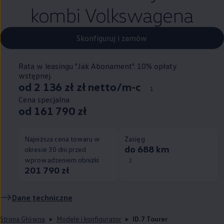
kombi Volkswagena
Skonfiguruj i zamów
Rata w leasingu "Jak Abonament". 10% opłaty
wstępnej.
od 2 136 zł zł netto/m-c
1
Cena specjalna
od 161 790 zł
Najniższa cena towaru w
Zasięg
do 688 km
okresie 30 dni przed
wprowadzeniem obniżki
2
201 790 zł
Dane techniczne
Strona Główna
Modele i konfigurator
ID.7 Tourer