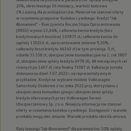
20%, okres leasingu 36 miesięcy, wartość końcowa
1%.Leasing dla przedsiębiorców. Materiał nie stanowi oferty
w rozumieniu przepisów Kodeksu cywilnego. Kredyt "Jak
Abonament" - Rzeczywista Roczna Stopa Oprocentowania
(RRSO) wynosi 13,64%, całkowita kwota kredytu (bez
kredytowanych kosztów) 103873 zł, całkowita kwota do
zapłaty 150216 zł, oprocentowanie zmienne 9,30%,
całkowity koszt kredytu 46343 zł (w tym: prowizja 0 zł,
odsetki 35 558 zł, ubezpieczenie komunikacyjne na 1. rok 3807
zł, ubezpieczenie spłaty kredytu 6978 zł), 48 miesięcznych rat
równych po 1607 zł; rata finalna 73087 zł. Kalkulacja została
dokonana na dzień 7.07.2022 r. na reprezentatywnym
przykładzie. Kredyt na wybrane modele
Volkswagen
Samochody Osobowe z rocznika 2022 przy skorzystaniu z
ubezpieczenia komunikacyjnego i ubezpieczenia spłaty
kredytu oferowanych przez
Volkswagen
Serwis
Ubezpieczeniowy Sp. z o.o. Niniejsza informacja nie stanowi
oferty w rozumieniu kodeksu cywilnego. Dostępność i warunki
produktu mogą ulec zmianie. Warunki produktu określa umowa.
Raty leasingu "Jak Abonament" dla parametrów: 10% opłaty