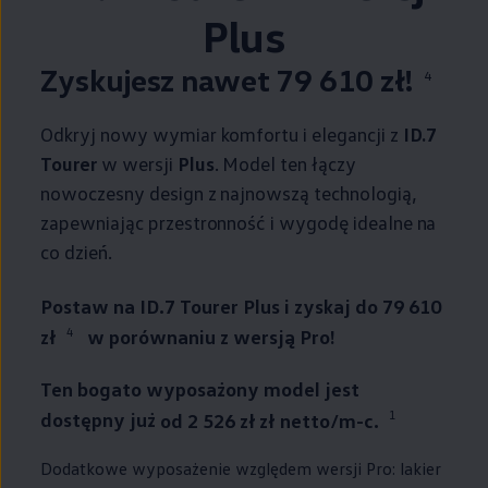
Plus
Zyskujesz nawet 79 610 zł!
4
Odkryj nowy wymiar komfortu i elegancji z
ID.7
Tourer
w wersji
Plus
. Model ten łączy
nowoczesny design z najnowszą technologią,
zapewniając przestronność i wygodę idealne na
co dzień.
Postaw na ID.7 Tourer Plus i zyskaj do 79 610
4
zł
w porównaniu z wersją Pro!
Ten bogato wyposażony model jest
1
dostępny już
od 2 526 zł zł netto/m-c.
Dodatkowe wyposażenie względem wersji Pro: lakier