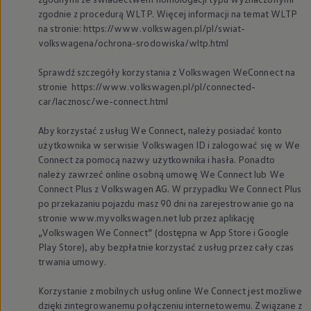
zgodnie z procedurą WLTP. Więcej informacji na temat WLTP
na stronie: https://www.volkswagen.pl/pl/swiat-
volkswagena/ochrona-srodowiska/wltp.html
Sprawdź szczegóły korzystania z
Volkswagen
WeConnect na
stronie https://www.volkswagen.pl/pl/connected-
car/lacznosc/we-connect.html
Aby korzystać z usług We Connect, należy posiadać konto
użytkownika w serwisie
Volkswagen
ID i zalogować się w We
Connect za pomocą nazwy użytkownika i hasła. Ponadto
należy zawrzeć online osobną umowę We Connect lub We
Connect Plus z
Volkswagen
AG. W przypadku We Connect Plus
po przekazaniu pojazdu masz 90 dni na zarejestrowanie go na
stronie www.myvolkswagen.net lub przez aplikację
„
Volkswagen
We Connect” (dostępna w App Store i Google
Play Store), aby bezpłatnie korzystać z usług przez cały czas
trwania umowy.
Korzystanie z mobilnych usług online We Connect jest możliwe
dzięki zintegrowanemu połączeniu internetowemu. Związane z