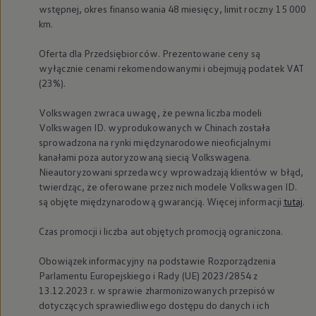
wstępnej, okres finansowania 48 miesięcy, limit roczny 15 000
km.
Oferta dla Przedsiębiorców. Prezentowane ceny są
wyłącznie cenami rekomendowanymi i obejmują podatek VAT
(23%).
Volkswagen
zwraca uwagę, że pewna liczba modeli
Volkswagen
ID. wyprodukowanych w Chinach została
sprowadzona na rynki międzynarodowe nieoficjalnymi
kanałami poza autoryzowaną siecią Volkswagena.
Nieautoryzowani sprzedawcy wprowadzają klientów w błąd,
twierdząc, że oferowane przez nich modele
Volkswagen
ID.
są objęte międzynarodową gwarancją. Więcej informacji
tutaj
.
Czas promocji i liczba aut objętych promocją ograniczona.
Obowiązek informacyjny na podstawie Rozporządzenia
Parlamentu Europejskiego i Rady (UE) 2023/2854 z
13.12.2023 r. w sprawie zharmonizowanych przepisów
dotyczących sprawiedliwego dostępu do danych i ich