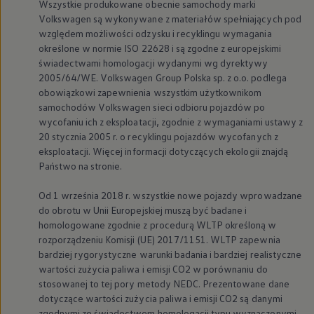
Wszystkie produkowane obecnie samochody marki
Volkswagen
są wykonywane z materiałów spełniających pod
względem możliwości odzysku i recyklingu wymagania
określone w normie ISO 22628 i są zgodne z europejskimi
świadectwami homologacji wydanymi wg dyrektywy
2005/64/WE.
Volkswagen
Group Polska sp. z o.o. podlega
obowiązkowi zapewnienia wszystkim użytkownikom
samochodów
Volkswagen
sieci odbioru pojazdów po
wycofaniu ich z eksploatacji, zgodnie z wymaganiami ustawy z
20 stycznia 2005 r. o recyklingu pojazdów wycofanych z
eksploatacji. Więcej informacji dotyczących ekologii znajdą
Państwo na stronie.
Od 1 września 2018 r. wszystkie nowe pojazdy wprowadzane
do obrotu w Unii Europejskiej muszą być badane i
homologowane zgodnie z procedurą WLTP określoną w
rozporządzeniu Komisji (UE) 2017/1151. WLTP zapewnia
bardziej rygorystyczne warunki badania i bardziej realistyczne
wartości zużycia paliwa i emisji CO2 w porównaniu do
stosowanej to tej pory metody NEDC. Prezentowane dane
dotyczące wartości zużycia paliwa i emisji CO2 są danymi
zgodnymi ze świadectwem homologacji typu wyznaczonymi