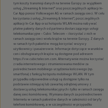
tym koszty transmisji danych na terenie Europy za wyjątkiem
usług „Streaming & Internet” oraz poszczególnych aplikacji In-
Car App ponosi
Volkswagen
AG w ramach zasięgu sieci. W celu
korzystania z usług „Streaming & Internet”, poszczególnych
aplikacji In-Car App oraz hotspotu WLAN można nabywać
płatne pakiety danych od partnera dostarczającego usługi
telekomunikacyjne – Cubic Telecom – i korzystać z nich w
ramach zasięgu sieci wielu krajów na terenie Europy. Z danych
w ramach tych pakietów mogą korzystać wszyscy
użytkownicy i pasażerowie. Informacje dotyczące warunków
cen i obsługiwanych krajów są dostępne pod adresem
https://vw.cubictelecom.com. Alternatywnie można korzystać
z radia internetowego i strumieniowania mediów za
pośrednictwem mobilnego urządzenia końcowego (np.
smartfona) z funkcją hotspotu mobilnego WLAN. W tym
przypadku odpowiednie usługi są dostępne tylko na
podstawie istniejącej lub zawartej odrębnej umowy z
dostawcą usług telekomunikacyjnych i tylko w ramach zasięgu
danej sieci komórkowej. Wymiana danych za pośrednictwem
Internetu w ramach pakietów danych w zależności od taryfy
telefonii komórkowej, a w szczególności w przypadku