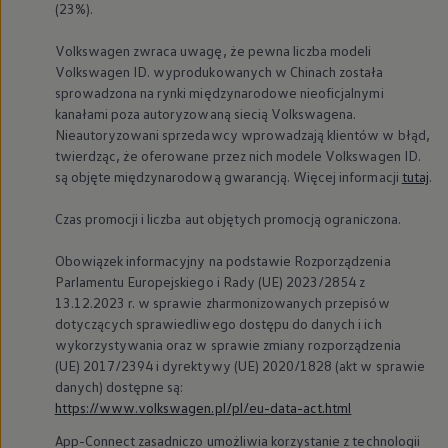
(23%).
Volkswagen
zwraca uwagę, że pewna liczba modeli
Volkswagen
ID. wyprodukowanych w Chinach została
sprowadzona na rynki międzynarodowe nieoficjalnymi
kanałami poza autoryzowaną siecią Volkswagena.
Nieautoryzowani sprzedawcy wprowadzają klientów w błąd,
twierdząc, że oferowane przez nich modele
Volkswagen
ID.
są objęte międzynarodową gwarancją. Więcej informacji
tutaj
.
Czas promocji i liczba aut objętych promocją ograniczona.
Obowiązek informacyjny na podstawie Rozporządzenia
Parlamentu Europejskiego i Rady (UE) 2023/2854 z
13.12.2023 r. w sprawie zharmonizowanych przepisów
dotyczących sprawiedliwego dostępu do danych i ich
wykorzystywania oraz w sprawie zmiany rozporządzenia
(UE) 2017/2394 i dyrektywy (UE) 2020/1828 (akt w sprawie
danych) dostępne są:
https://www.volkswagen.pl/pl/eu-data-act.html
App-Connect zasadniczo umożliwia korzystanie z technologii