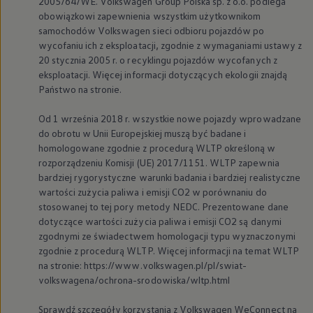
2005/64/WE.
Volkswagen
Group Polska sp. z o.o. podlega
obowiązkowi zapewnienia wszystkim użytkownikom
samochodów
Volkswagen
sieci odbioru pojazdów po
wycofaniu ich z eksploatacji, zgodnie z wymaganiami ustawy z
20 stycznia 2005 r. o recyklingu pojazdów wycofanych z
eksploatacji. Więcej informacji dotyczących ekologii znajdą
Państwo na stronie.
Od 1 września 2018 r. wszystkie nowe pojazdy wprowadzane
do obrotu w Unii Europejskiej muszą być badane i
homologowane zgodnie z procedurą WLTP określoną w
rozporządzeniu Komisji (UE) 2017/1151. WLTP zapewnia
bardziej rygorystyczne warunki badania i bardziej realistyczne
wartości zużycia paliwa i emisji CO2 w porównaniu do
stosowanej to tej pory metody NEDC. Prezentowane dane
dotyczące wartości zużycia paliwa i emisji CO2 są danymi
zgodnymi ze świadectwem homologacji typu wyznaczonymi
zgodnie z procedurą WLTP. Więcej informacji na temat WLTP
na stronie: https://www.volkswagen.pl/pl/swiat-
volkswagena/ochrona-srodowiska/wltp.html
Sprawdź szczegóły korzystania z
Volkswagen
WeConnect na