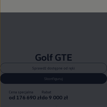
Golf GTE
Sprawdź dostępne od ręki
Skonfiguruj
Cena specjalna
Rabat
od 176 690 zł
do 9 000 zł