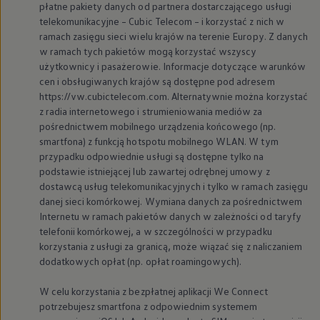
płatne pakiety danych od partnera dostarczającego usługi
telekomunikacyjne – Cubic Telecom – i korzystać z nich w
ramach zasięgu sieci wielu krajów na terenie Europy. Z danych
w ramach tych pakietów mogą korzystać wszyscy
użytkownicy i pasażerowie. Informacje dotyczące warunków
cen i obsługiwanych krajów są dostępne pod adresem
https://vw.cubictelecom.com. Alternatywnie można korzystać
z radia internetowego i strumieniowania mediów za
pośrednictwem mobilnego urządzenia końcowego (np.
smartfona) z funkcją hotspotu mobilnego WLAN. W tym
przypadku odpowiednie usługi są dostępne tylko na
podstawie istniejącej lub zawartej odrębnej umowy z
dostawcą usług telekomunikacyjnych i tylko w ramach zasięgu
danej sieci komórkowej. Wymiana danych za pośrednictwem
Internetu w ramach pakietów danych w zależności od taryfy
telefonii komórkowej, a w szczególności w przypadku
korzystania z usługi za granicą, może wiązać się z naliczaniem
dodatkowych opłat (np. opłat roamingowych).
W celu korzystania z bezpłatnej aplikacji We Connect
potrzebujesz smartfona z odpowiednim systemem