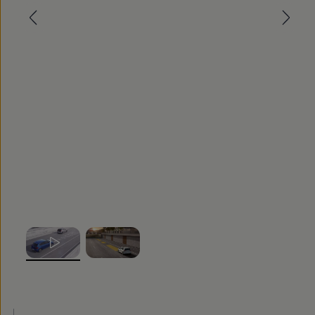
Nowy samochód krok po kroku – poradnik zaku
Samochody ekonomiczne i ekologiczne
Technologie i bezpieczeństwo
Odwiedź Volkswagen Home
Warto wybrać Volkswagena
Infolinia Volkswagen
Podcast Elektrycznie Tematyczni
Umów się na Serwis
Newsletter ID.
Społeczność Volkswagena
Znajdź Dealera
Zapisz się na jazdę próbną
, 1 z 2
, 2 z 2