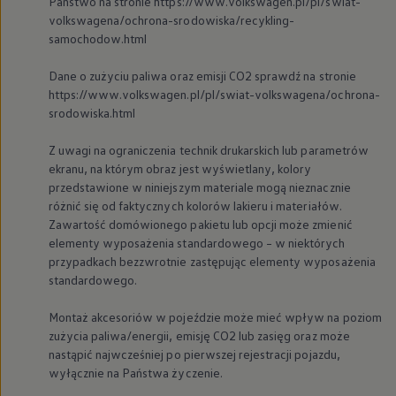
Państwo na stronie https://www.volkswagen.pl/pl/swiat-
volkswagena/ochrona-srodowiska/recykling-
samochodow.html
Dane o zużyciu paliwa oraz emisji CO2 sprawdź na stronie
https://www.volkswagen.pl/pl/swiat-volkswagena/ochrona-
srodowiska.html
Z uwagi na ograniczenia technik drukarskich lub parametrów
ekranu, na którym obraz jest wyświetlany, kolory
przedstawione w niniejszym materiale mogą nieznacznie
różnić się od faktycznych kolorów lakieru i materiałów.
Zawartość domówionego pakietu lub opcji może zmienić
elementy wyposażenia standardowego – w niektórych
przypadkach bezzwrotnie zastępując elementy wyposażenia
standardowego.
Montaż akcesoriów w pojeździe może mieć wpływ na poziom
zużycia paliwa/energii, emisję CO2 lub zasięg oraz może
nastąpić najwcześniej po pierwszej rejestracji pojazdu,
wyłącznie na Państwa życzenie.