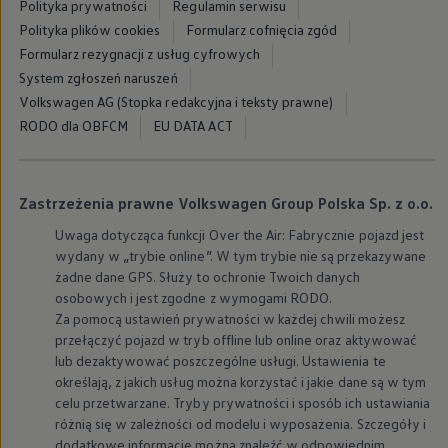
Polityka prywatności
Regulamin serwisu
Polityka plików cookies
Formularz cofnięcia zgód
Formularz rezygnacji z usług cyfrowych
System zgłoszeń naruszeń
Volkswagen AG (Stopka redakcyjna i teksty prawne)
RODO dla OBFCM
EU DATA ACT
Zastrzeżenia prawne Volkswagen Group Polska Sp. z o.o.
Uwaga dotycząca funkcji Over the Air: Fabrycznie pojazd jest
wydany w „trybie online”. W tym trybie nie są przekazywane
żadne dane GPS. Służy to ochronie Twoich danych
osobowych i jest zgodne z wymogami RODO.
Za pomocą ustawień prywatności w każdej chwili możesz
przełączyć pojazd w tryb offline lub online oraz aktywować
lub dezaktywować poszczególne usługi. Ustawienia te
określają, z jakich usług można korzystać i jakie dane są w tym
celu przetwarzane. Tryby prywatności i sposób ich ustawiania
różnią się w zależności od modelu i wyposażenia. Szczegóły i
dodatkowe informacje można znaleźć w odpowiednim