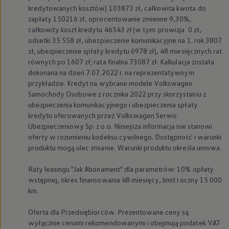
kredytowanych kosztów) 103873 zł, całkowita kwota do
zapłaty 150216 zł, oprocentowanie zmienne 9,30%,
całkowity koszt kredytu 46343 zł (w tym: prowizja 0 zł,
odsetki 35 558 zł, ubezpieczenie komunikacyjne na 1. rok 3807
zł, ubezpieczenie spłaty kredytu 6978 zł), 48 miesięcznych rat
równych po 1607 zł; rata finalna 73087 zł. Kalkulacja została
dokonana na dzień 7.07.2022 r. na reprezentatywnym
przykładzie. Kredyt na wybrane modele
Volkswagen
Samochody Osobowe z rocznika 2022 przy skorzystaniu z
ubezpieczenia komunikacyjnego i ubezpieczenia spłaty
kredytu oferowanych przez
Volkswagen
Serwis
Ubezpieczeniowy Sp. z o.o. Niniejsza informacja nie stanowi
oferty w rozumieniu kodeksu cywilnego. Dostępność i warunki
produktu mogą ulec zmianie. Warunki produktu określa umowa.
Raty leasingu "Jak Abonament" dla parametrów: 10% opłaty
wstępnej, okres finansowania 48 miesięcy, limit roczny 15 000
km.
Oferta dla Przedsiębiorców. Prezentowane ceny są
wyłącznie cenami rekomendowanymi i obejmują podatek VAT