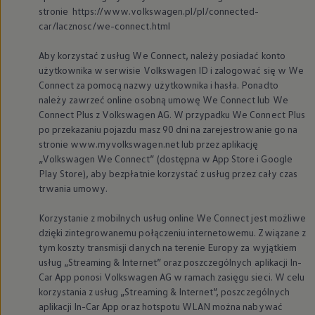
stronie https://www.volkswagen.pl/pl/connected-
car/lacznosc/we-connect.html
Aby korzystać z usług We Connect, należy posiadać konto
użytkownika w serwisie
Volkswagen
ID i zalogować się w We
Connect za pomocą nazwy użytkownika i hasła. Ponadto
należy zawrzeć online osobną umowę We Connect lub We
Connect Plus z
Volkswagen
AG. W przypadku We Connect Plus
po przekazaniu pojazdu masz 90 dni na zarejestrowanie go na
stronie www.myvolkswagen.net lub przez aplikację
„
Volkswagen
We Connect” (dostępna w App Store i Google
Play Store), aby bezpłatnie korzystać z usług przez cały czas
trwania umowy.
Korzystanie z mobilnych usług online We Connect jest możliwe
dzięki zintegrowanemu połączeniu internetowemu. Związane z
tym koszty transmisji danych na terenie Europy za wyjątkiem
usług „Streaming & Internet” oraz poszczególnych aplikacji In-
Car App ponosi
Volkswagen
AG w ramach zasięgu sieci. W celu
korzystania z usług „Streaming & Internet”, poszczególnych
aplikacji In-Car App oraz hotspotu WLAN można nabywać