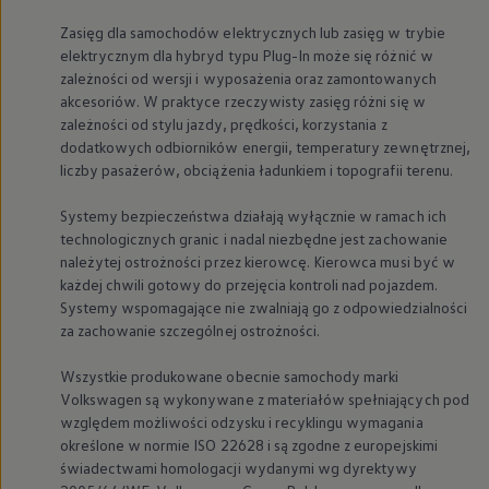
Zasięg dla samochodów elektrycznych lub zasięg w trybie
elektrycznym dla hybryd typu Plug-In może się różnić w
zależności od wersji i wyposażenia oraz zamontowanych
akcesoriów. W praktyce rzeczywisty zasięg różni się w
zależności od stylu jazdy, prędkości, korzystania z
dodatkowych odbiorników energii, temperatury zewnętrznej,
liczby pasażerów, obciążenia ładunkiem i topografii terenu.
Systemy bezpieczeństwa działają wyłącznie w ramach ich
technologicznych granic i nadal niezbędne jest zachowanie
należytej ostrożności przez kierowcę. Kierowca musi być w
każdej chwili gotowy do przejęcia kontroli nad pojazdem.
Systemy wspomagające nie zwalniają go z odpowiedzialności
za zachowanie szczególnej ostrożności.
Wszystkie produkowane obecnie samochody marki
Volkswagen
są wykonywane z materiałów spełniających pod
względem możliwości odzysku i recyklingu wymagania
określone w normie ISO 22628 i są zgodne z europejskimi
świadectwami homologacji wydanymi wg dyrektywy