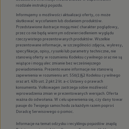
rozdziale instrukcji pojazdu.
Informujemy o możliwości aktualizacji oferty, co może
skutkować wycofaniem lub dodaniem produktów.
Przedstawione ilustracje mogą mieć charakter poglądowy,
przez co nie będą wiernym odzwierciedleniem wyglądu
rzeczywistego prezentowanych produktów. Wszelkie
prezentowane informacje, w szczególności zdjęcia, wykresy,
specyfikacje, opisy, rysunki lub parametry techniczne, nie
stanowią oferty w rozumieniu Kodeksu cywilnego oraz nie są
wiążące i mogą ulec zmianie bez wcześniejszego
powiadomienia. Prezentowane informacje nie stanowią
zapewnienia w rozumieniu art. 556(1)§2 Kodeksu cywilnego
oraz art. 43b ust. 2 pkt 2 lit. a-c Ustawy o prawach
konsumenta.
Volkswagen
zastrzega sobie możliwość
wprowadzenia zmian w prezentowanych wersjach. Oferta
ważna do odwołania. W celu upewnienia się, czy dany towar
pasuje do Twojego samochodu za każdym razem poproś
Doradcę Serwisowego o pomoc.
Informacje na temat odzysku i recyklingu pojazdów znajdą