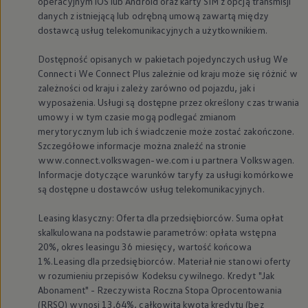
operacyjnym iOS lub Android oraz karty SIM z opcją transmisji
danych z istniejącą lub odrębną umową zawartą między
dostawcą usług telekomunikacyjnych a użytkownikiem.
Dostępność opisanych w pakietach pojedynczych usług We
Connect i We Connect Plus zależnie od kraju może się różnić w
zależności od kraju i zależy zarówno od pojazdu, jak i
wyposażenia. Usługi są dostępne przez określony czas trwania
umowy i w tym czasie mogą podlegać zmianom
merytorycznym lub ich świadczenie może zostać zakończone.
Szczegółowe informacje można znaleźć na stronie
www.connect.volkswagen-we.com i u partnera
Volkswagen
.
Informacje dotyczące warunków taryfy za usługi komórkowe
są dostępne u dostawców usług telekomunikacyjnych.
Leasing klasyczny: Oferta dla przedsiębiorców. Suma opłat
skalkulowana na podstawie parametrów: opłata wstępna
20%, okres leasingu 36 miesięcy, wartość końcowa
1%.Leasing dla przedsiębiorców. Materiał nie stanowi oferty
w rozumieniu przepisów Kodeksu cywilnego. Kredyt "Jak
Abonament" - Rzeczywista Roczna Stopa Oprocentowania
(RRSO) wynosi 13,64%, całkowita kwota kredytu (bez