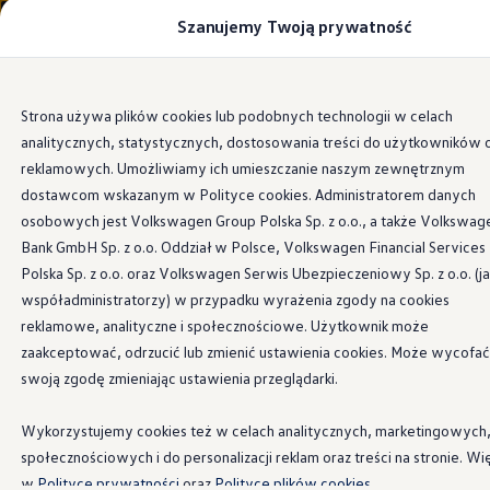
Szanujemy Twoją prywatność
Modele i konfigurator
Porównaj modele
Certyfikowane używane
Volkswagen dla biznesu
Przejdź
Przejdź do
Auta dostępne od ręki
Strona używa plików cookies lub podobnych technologii w celach
głównej
do
Cenniki
Systemy wspomagające
analitycznych, statystycznych, dostosowania treści do użytkowników 
zawartości
stopki
Modele elektryczne i elektromobilność
Modele elektryczne
reklamowych. Umożliwiamy ich umieszczanie naszym zewnętrznym
Modele elektryczne
dostawcom wskazanym w Polityce cookies. Administratorem danych
Samochody hybrydowe
osobowych jest Volkswagen Group Polska Sp. z o.o., a także Volkswag
Przyszłe modele i auta koncepcyjne
Zestawienie
systemów
ID.4 GTX Xtreme
Bank GmbH Sp. z o.o. Oddział w Polsce, Volkswagen Financial Services
ID.5 GTX “Xcite”
Polska Sp. z o.o. oraz Volkswagen Serwis Ubezpieczeniowy Sp. z o.o. (j
Nowy ID. Polo GTI
wspomagających
dla
współadministratorzy) w przypadku wyrażenia zgody na cookies
Ładowanie i zasięg
Ładowanie samochodu elektrycznego w domu –
reklamowe, analityczne i społecznościowe. Użytkownik może
Golfa GTI Clubsport
Ładowanie samochodu elektrycznego w trasie – 
zaakceptować, odrzucić lub zmienić ustawienia cookies. Może wycofać
Zasięg samochodów elektrycznych
swoją zgodę zmieniając ustawienia przeglądarki.
Sposoby płatności
Symulator zasięgu i ładowania
Dla Golfa GTI Clubsport dostępne są następujące systemy
Korzyści i koszty
Wykorzystujemy cookies też w celach analitycznych, marketingowych
Koszty utrzymania
wspomagające:
społecznościowych i do personalizacji reklam oraz treści na stronie. Wi
Leasing
Najem
w
Polityce prywatności
oraz
Polityce plików cookies.