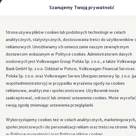
Szanujemy Twoją prywatność
Modele i konfigurator
Porównaj modele
Certyfikowane używane
Volkswagen dla biznesu
Przejdź
Przejdź do
Auta dostępne od ręki
Strona używa plików cookies lub podobnych technologii w celach
głównej
do
Cenniki
analitycznych, statystycznych, dostosowania treści do użytkowników 
zawartości
stopki
Modele elektryczne i elektromobilność
Modele elektryczne
reklamowych. Umożliwiamy ich umieszczanie naszym zewnętrznym
Modele elektryczne
dostawcom wskazanym w Polityce cookies. Administratorem danych
Samochody hybrydowe
osobowych jest Volkswagen Group Polska Sp. z o.o., a także Volkswag
Przyszłe modele i auta koncepcyjne
ID.4 GTX Xtreme
Bank GmbH Sp. z o.o. Oddział w Polsce, Volkswagen Financial Services
ID.5 GTX “Xcite”
Polska Sp. z o.o. oraz Volkswagen Serwis Ubezpieczeniowy Sp. z o.o. (j
Nowy ID. Polo GTI
współadministratorzy) w przypadku wyrażenia zgody na cookies
Ładowanie i zasięg
Ładowanie samochodu elektrycznego w domu –
reklamowe, analityczne i społecznościowe. Użytkownik może
Ładowanie samochodu elektrycznego w trasie – 
zaakceptować, odrzucić lub zmienić ustawienia cookies. Może wycofać
Zasięg samochodów elektrycznych
swoją zgodę zmieniając ustawienia przeglądarki.
Sposoby płatności
Symulator zasięgu i ładowania
Korzyści i koszty
Wykorzystujemy cookies też w celach analitycznych, marketingowych
Koszty utrzymania
społecznościowych i do personalizacji reklam oraz treści na stronie. Wi
Leasing
Najem
w
Polityce prywatności
oraz
Polityce plików cookies.