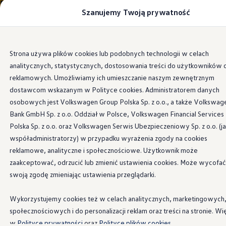
Szanujemy Twoją prywatność
Modele i konfigurator
Porównaj modele
Certyfikowane używane
Volkswagen dla biznesu
Przejdź
Przejdź do
Auta dostępne od ręki
Strona używa plików cookies lub podobnych technologii w celach
głównej
do
Cenniki
analitycznych, statystycznych, dostosowania treści do użytkowników 
zawartości
stopki
Modele elektryczne i elektromobilność
Modele elektryczne
reklamowych. Umożliwiamy ich umieszczanie naszym zewnętrznym
Modele elektryczne
dostawcom wskazanym w Polityce cookies. Administratorem danych
Samochody hybrydowe
osobowych jest Volkswagen Group Polska Sp. z o.o., a także Volkswag
Przyszłe modele i auta koncepcyjne
ID.4 GTX Xtreme
Bank GmbH Sp. z o.o. Oddział w Polsce, Volkswagen Financial Services
ID.5 GTX “Xcite”
Polska Sp. z o.o. oraz Volkswagen Serwis Ubezpieczeniowy Sp. z o.o. (j
Nowy ID. Polo GTI
współadministratorzy) w przypadku wyrażenia zgody na cookies
Ładowanie i zasięg
Ładowanie samochodu elektrycznego w domu –
reklamowe, analityczne i społecznościowe. Użytkownik może
Ładowanie samochodu elektrycznego w trasie – 
zaakceptować, odrzucić lub zmienić ustawienia cookies. Może wycofać
Zasięg samochodów elektrycznych
swoją zgodę zmieniając ustawienia przeglądarki.
Sposoby płatności
Symulator zasięgu i ładowania
Korzyści i koszty
Wykorzystujemy cookies też w celach analitycznych, marketingowych
Koszty utrzymania
społecznościowych i do personalizacji reklam oraz treści na stronie. Wi
Leasing
Najem
w
Polityce prywatności
oraz
Polityce plików cookies.