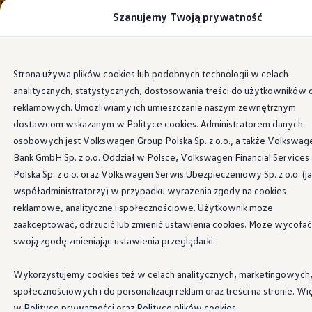
Szanujemy Twoją prywatność
Modele i konfigurator
Porównaj modele
Certyfikowane używane
Volkswagen dla biznesu
Przejdź
Przejdź do
Auta dostępne od ręki
Strona używa plików cookies lub podobnych technologii w celach
głównej
do
Cenniki
analitycznych, statystycznych, dostosowania treści do użytkowników 
zawartości
stopki
Modele elektryczne i elektromobilność
Modele elektryczne
reklamowych. Umożliwiamy ich umieszczanie naszym zewnętrznym
Modele elektryczne
dostawcom wskazanym w Polityce cookies. Administratorem danych
Samochody hybrydowe
osobowych jest Volkswagen Group Polska Sp. z o.o., a także Volkswag
Przyszłe modele i auta koncepcyjne
ID.4 GTX Xtreme
Bank GmbH Sp. z o.o. Oddział w Polsce, Volkswagen Financial Services
ID.5 GTX “Xcite”
Polska Sp. z o.o. oraz Volkswagen Serwis Ubezpieczeniowy Sp. z o.o. (j
Nowy ID. Polo GTI
współadministratorzy) w przypadku wyrażenia zgody na cookies
Ładowanie i zasięg
Ładowanie samochodu elektrycznego w domu –
reklamowe, analityczne i społecznościowe. Użytkownik może
Ładowanie samochodu elektrycznego w trasie – 
zaakceptować, odrzucić lub zmienić ustawienia cookies. Może wycofać
Zasięg samochodów elektrycznych
swoją zgodę zmieniając ustawienia przeglądarki.
Sposoby płatności
Symulator zasięgu i ładowania
Korzyści i koszty
Wykorzystujemy cookies też w celach analitycznych, marketingowych
Koszty utrzymania
społecznościowych i do personalizacji reklam oraz treści na stronie. Wi
Leasing
Najem
w
Polityce prywatności
oraz
Polityce plików cookies.