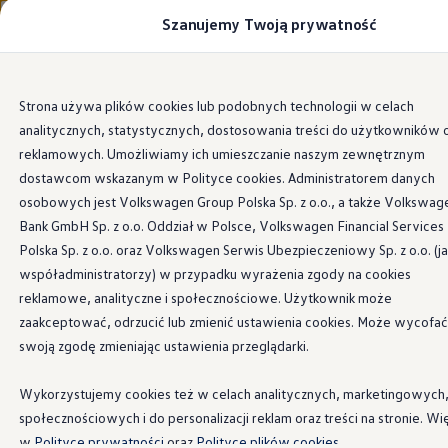
Szanujemy Twoją prywatność
Modele i konfigurator
Porównaj modele
Certyfikowane używane
Volkswagen dla biznesu
Przejdź
Przejdź do
Auta dostępne od ręki
Strona używa plików cookies lub podobnych technologii w celach
głównej
do
Cenniki
analitycznych, statystycznych, dostosowania treści do użytkowników 
zawartości
stopki
Modele elektryczne i elektromobilność
Modele elektryczne
reklamowych. Umożliwiamy ich umieszczanie naszym zewnętrznym
Modele elektryczne
dostawcom wskazanym w Polityce cookies. Administratorem danych
Samochody hybrydowe
osobowych jest Volkswagen Group Polska Sp. z o.o., a także Volkswag
Przyszłe modele i auta koncepcyjne
ID.4 GTX Xtreme
Bank GmbH Sp. z o.o. Oddział w Polsce, Volkswagen Financial Services
ID.5 GTX “Xcite”
Polska Sp. z o.o. oraz Volkswagen Serwis Ubezpieczeniowy Sp. z o.o. (j
Nowy ID. Polo GTI
współadministratorzy) w przypadku wyrażenia zgody na cookies
Ładowanie i zasięg
Ładowanie samochodu elektrycznego w domu –
reklamowe, analityczne i społecznościowe. Użytkownik może
Ładowanie samochodu elektrycznego w trasie – 
zaakceptować, odrzucić lub zmienić ustawienia cookies. Może wycofać
Zasięg samochodów elektrycznych
swoją zgodę zmieniając ustawienia przeglądarki.
Sposoby płatności
Symulator zasięgu i ładowania
Korzyści i koszty
Wykorzystujemy cookies też w celach analitycznych, marketingowych
Koszty utrzymania
społecznościowych i do personalizacji reklam oraz treści na stronie. Wi
Leasing
Najem
w
Polityce prywatności
oraz
Polityce plików cookies.