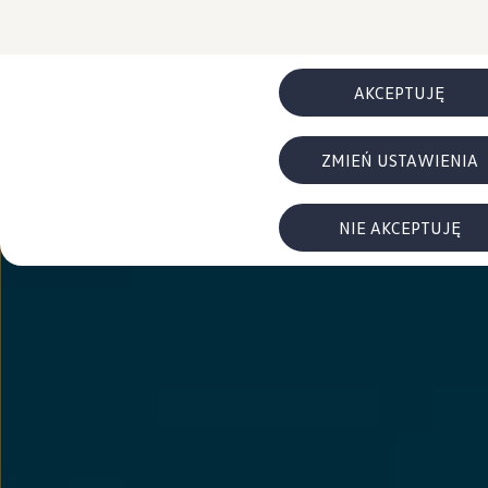
FAQ
Elektromobilność dla firm
Samochody elektryczne ID. – poznaj innowacyjną te
Baterie wysokonapięciowe aut elektrycznych –
Wyświetlacz head-up z rozszerzoną rzeczywist
AKCEPTUJĘ
System hamowania i odzyskiwanie energii
Pompa ciepła
ID. Sound – poznaj wyjątkowy dźwięk samoch
ZMIEŃ USTAWIENIA
Zrównoważony rozwój
Strategia Way to Zero
Pozyskiwanie surowców przez recykling
BlueMotion Technologies
NIE AKCEPTUJĘ
Dane o emisji CO₂
WLTP – zużycie paliwa i emisja CO₂
Recykling samochodów
Recykling baterii i akumulatorów
Oprogramowanie i łączność
ID. Software 6
ID. Software i aktualizacje
Interfejs do Twojego ID.
Zakup, finansowanie i ubezpieczenia
Oferty promocyjne
Promocje na nowe samochody – SUV-y, modele I
Oferty nowych i używanych aut
Kredyt, leasing, najem