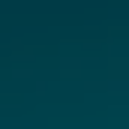
Nowy samochód krok po kroku – poradnik zaku
Samochody ekonomiczne i ekologiczne
Technologie i bezpieczeństwo
Odwiedź Volkswagen Home
Warto wybrać Volkswagena
Infolinia Volkswagen
Podcast Elektrycznie Tematyczni
Umów się na Serwis
Newsletter ID.
Społeczność Volkswagena
Znajdź Dealera
Zapisz się na jazdę próbną