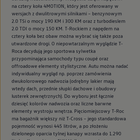
na cztery koła 4MOTION, który jest oferowany w
wersjach z dwulitrowymi silnikami – benzynowym
2.0 TSi o mocy 190 KM i 300 KM oraz z turbodieslem
2.0 TDI o mocy 150 KM. T-Rockiem z napędem na
cztery koła bez obaw można wybrać się także poza
utwardzone drogi. O niepowtarzalnym wyglądzie T-
Roca decydują jego sportowa sylwetka
przypominająca samochody typu coupé oraz
offroadowe elementy stylistyczne. Autu można nadać
indywidualny wygląd np. poprzez zamówienia
dwukolorowego nadwozia (odrębny lakier mają
wtedy dach, przednie słupki dachowe i obudowy
lusterek zewnętrznych). Do wyboru jest łącznie
dziesięć kolorów nadwozia oraz liczne barwne
elementy wystroju wnętrza. Pięciomiejscowy T-Roc
ma bagażnik większy niż T-Cross – jego standardowa
pojemność wynosi 445 litrów, a po złożeniu
dzielonego oparcia tylnej kanapy wzrasta do 1.290