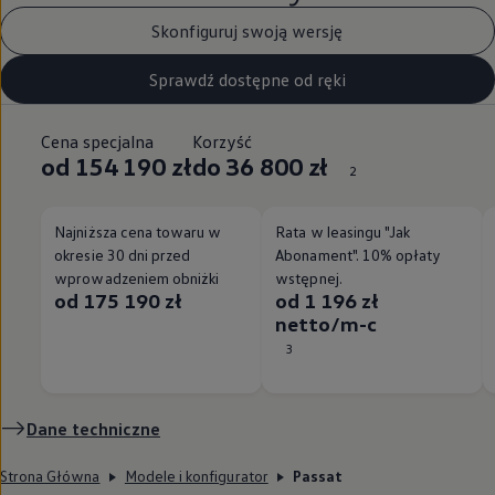
Skonfiguruj swoją wersję
Sprawdź dostępne od ręki
Cena specjalna
Korzyść
od 154 190 zł
do 36 800 zł
2
Najniższa cena towaru w
Rata w leasingu "Jak
okresie 30 dni przed
Abonament". 10% opłaty
wprowadzeniem obniżki
wstępnej.
od 175 190 zł
od 1 196 zł
netto/m-c
3
Dane techniczne
Strona Główna
Modele i konfigurator
Passat