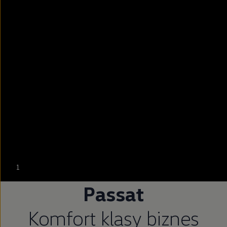
--:--
1
Pozostało, --:--
Passat
Komfort klasy biznes