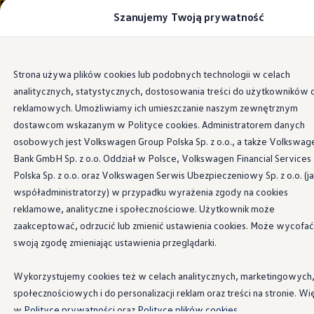
Szanujemy Twoją prywatność
Modele i konfigurator
Porównaj modele
Certyfikowane używane
Volkswagen dla biznesu
Przejdź
Przejdź do
Auta dostępne od ręki
Strona używa plików cookies lub podobnych technologii w celach
głównej
do
Cenniki
analitycznych, statystycznych, dostosowania treści do użytkowników 
zawartości
stopki
Modele elektryczne i elektromobilność
Modele elektryczne
reklamowych. Umożliwiamy ich umieszczanie naszym zewnętrznym
Modele elektryczne
dostawcom wskazanym w Polityce cookies. Administratorem danych
Samochody hybrydowe
osobowych jest Volkswagen Group Polska Sp. z o.o., a także Volkswag
Przyszłe modele i auta koncepcyjne
ID.4 GTX Xtreme
Bank GmbH Sp. z o.o. Oddział w Polsce, Volkswagen Financial Services
ID.5 GTX “Xcite”
Polska Sp. z o.o. oraz Volkswagen Serwis Ubezpieczeniowy Sp. z o.o. (j
Nowy ID. Polo GTI
współadministratorzy) w przypadku wyrażenia zgody na cookies
Ładowanie i zasięg
Ładowanie samochodu elektrycznego w domu –
reklamowe, analityczne i społecznościowe. Użytkownik może
Ładowanie samochodu elektrycznego w trasie – 
zaakceptować, odrzucić lub zmienić ustawienia cookies. Może wycofać
Zasięg samochodów elektrycznych
swoją zgodę zmieniając ustawienia przeglądarki.
Sposoby płatności
Symulator zasięgu i ładowania
Korzyści i koszty
Wykorzystujemy cookies też w celach analitycznych, marketingowych
Koszty utrzymania
społecznościowych i do personalizacji reklam oraz treści na stronie. Wi
Leasing
Najem
w
Polityce prywatności
oraz
Polityce plików cookies.