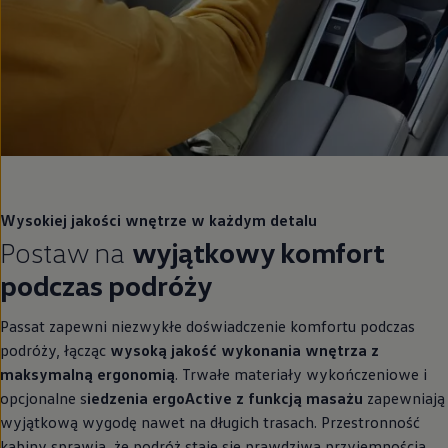
Wysokiej jakości wnętrze w każdym detalu
Postaw na
wyjątkowy komfort
podczas podróży
Passat zapewni niezwykłe doświadczenie komfortu podczas
podróży, łącząc
wysoką jakość wykonania wnętrza z
maksymalną ergonomią
. Trwałe materiały wykończeniowe i
opcjonalne s
iedzenia ergoActive z funkcją masażu
zapewniają
wyjątkową wygodę nawet na długich trasach. Przestronność
kabiny sprawia, że podróż staje się prawdziwą przyjemnością