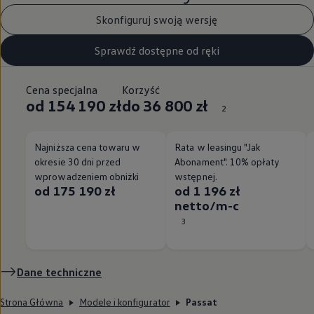
Skonfiguruj swoją wersję
Sprawdź dostępne od ręki
Cena specjalna
Korzyść
od 154 190 zł
do 36 800 zł
2
Najniższa cena towaru w
Rata w leasingu "Jak
okresie 30 dni przed
Abonament". 10% opłaty
wprowadzeniem obniżki
wstępnej.
od 175 190 zł
od 1 196 zł
netto/m-c
3
Dane techniczne
Strona Główna
Modele i konfigurator
Passat