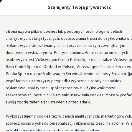
Szanujemy Twoją prywatność
Modele i konfigurator
Porównaj modele
Certyfikowane używane
Volkswagen dla biznesu
Przejdź
Przejdź do
Auta dostępne od ręki
Strona używa plików cookies lub podobnych technologii w celach
głównej
do
Cenniki
analitycznych, statystycznych, dostosowania treści do użytkowników 
zawartości
stopki
Modele elektryczne i elektromobilność
Modele elektryczne
reklamowych. Umożliwiamy ich umieszczanie naszym zewnętrznym
Modele elektryczne
dostawcom wskazanym w Polityce cookies. Administratorem danych
Samochody hybrydowe
osobowych jest Volkswagen Group Polska Sp. z o.o., a także Volkswag
Przyszłe modele i auta koncepcyjne
ID.4 GTX Xtreme
Bank GmbH Sp. z o.o. Oddział w Polsce, Volkswagen Financial Services
ID.5 GTX “Xcite”
Polska Sp. z o.o. oraz Volkswagen Serwis Ubezpieczeniowy Sp. z o.o. (j
Nowy ID. Polo GTI
współadministratorzy) w przypadku wyrażenia zgody na cookies
Ładowanie i zasięg
Ładowanie samochodu elektrycznego w domu –
reklamowe, analityczne i społecznościowe. Użytkownik może
Ładowanie samochodu elektrycznego w trasie – 
zaakceptować, odrzucić lub zmienić ustawienia cookies. Może wycofać
Zasięg samochodów elektrycznych
swoją zgodę zmieniając ustawienia przeglądarki.
Sposoby płatności
Symulator zasięgu i ładowania
Korzyści i koszty
Wykorzystujemy cookies też w celach analitycznych, marketingowych
Koszty utrzymania
społecznościowych i do personalizacji reklam oraz treści na stronie. Wi
Leasing
Najem
w
Polityce prywatności
oraz
Polityce plików cookies.