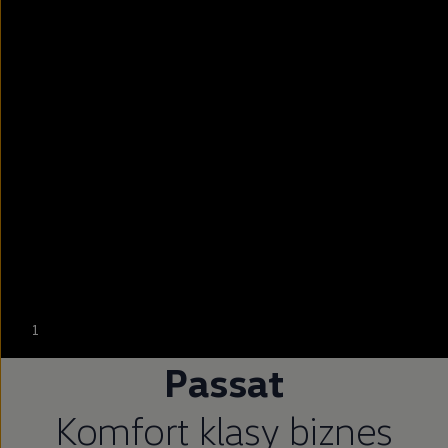
--:--
1
Pozostało, --:--
Passat
Komfort klasy biznes