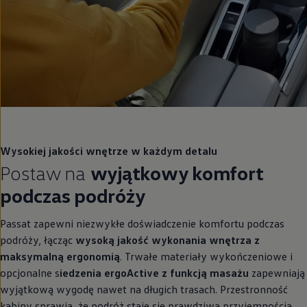
Wysokiej jakości wnętrze w każdym detalu
Postaw na
wyjątkowy komfort
podczas podróży
Passat zapewni niezwykłe doświadczenie komfortu podczas
podróży, łącząc
wysoką jakość wykonania wnętrza z
maksymalną ergonomią
. Trwałe materiały wykończeniowe i
opcjonalne s
iedzenia ergoActive z funkcją masażu
zapewniają
wyjątkową wygodę nawet na długich trasach. Przestronność
kabiny sprawia, że podróż staje się prawdziwą przyjemnością