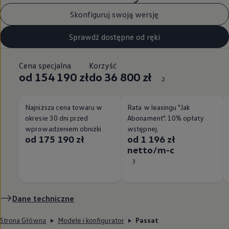
Skonfiguruj swoją wersję
Sprawdź dostępne od ręki
Cena specjalna
Korzyść
od 154 190 zł
do 36 800 zł
2
Najniższa cena towaru w
Rata w leasingu "Jak
okresie 30 dni przed
Abonament". 10% opłaty
wprowadzeniem obniżki
wstępnej.
od 175 190 zł
od 1 196 zł
netto/m-c
3
Dane techniczne
Strona Główna
Modele i konfigurator
Passat