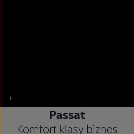
--:--
1
Pozostało, --:--
Passat
Komfort klasy biznes