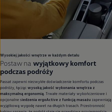
Wysokiej jakości wnętrze w każdym detalu
Postaw na
wyjątkowy komfort
podczas podróży
Passat zapewni niezwykłe doświadczenie komfortu podczas
podróży, łącząc
wysoką jakość wykonania wnętrza z
maksymalną ergonomią
. Trwałe materiały wykończeniowe i
opcjonalne s
iedzenia ergoActive z funkcją masażu
zapewniają
wyjątkową wygodę nawet na długich trasach. Przestronność
kabiny sprawia, że podróż staje się prawdziwą przyjemnością