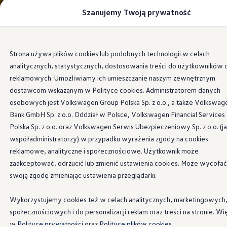
Szanujemy Twoją prywatność
Modele i konfigurator
Porównaj modele
Certyfikowane używane
Volkswagen dla biznesu
Przejdź
Przejdź do
Auta dostępne od ręki
Strona używa plików cookies lub podobnych technologii w celach
głównej
do
Cenniki
analitycznych, statystycznych, dostosowania treści do użytkowników 
zawartości
stopki
Modele elektryczne i elektromobilność
Modele elektryczne
reklamowych. Umożliwiamy ich umieszczanie naszym zewnętrznym
Modele elektryczne
dostawcom wskazanym w Polityce cookies. Administratorem danych
Samochody hybrydowe
osobowych jest Volkswagen Group Polska Sp. z o.o., a także Volkswag
Przyszłe modele i auta koncepcyjne
ID.4 GTX Xtreme
Bank GmbH Sp. z o.o. Oddział w Polsce, Volkswagen Financial Services
ID.5 GTX “Xcite”
Polska Sp. z o.o. oraz Volkswagen Serwis Ubezpieczeniowy Sp. z o.o. (j
Nowy ID. Polo GTI
współadministratorzy) w przypadku wyrażenia zgody na cookies
Ładowanie i zasięg
Ładowanie samochodu elektrycznego w domu –
reklamowe, analityczne i społecznościowe. Użytkownik może
Ładowanie samochodu elektrycznego w trasie – 
zaakceptować, odrzucić lub zmienić ustawienia cookies. Może wycofać
Zasięg samochodów elektrycznych
swoją zgodę zmieniając ustawienia przeglądarki.
Sposoby płatności
Symulator zasięgu i ładowania
Korzyści i koszty
Wykorzystujemy cookies też w celach analitycznych, marketingowych
Koszty utrzymania
społecznościowych i do personalizacji reklam oraz treści na stronie. Wi
Leasing
Najem
w
Polityce prywatności
oraz
Polityce plików cookies.