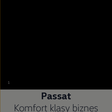
--:--
1
Pozostało, --:--
Passat
Komfort klasy biznes