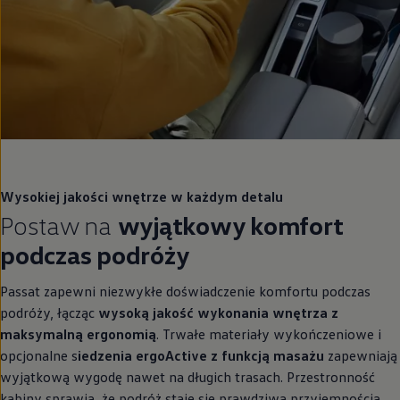
Wysokiej jakości wnętrze w każdym detalu
Postaw na
wyjątkowy komfort
podczas podróży
Passat zapewni niezwykłe doświadczenie komfortu podczas
podróży, łącząc
wysoką jakość wykonania wnętrza z
maksymalną ergonomią
. Trwałe materiały wykończeniowe i
opcjonalne s
iedzenia ergoActive z funkcją masażu
zapewniają
wyjątkową wygodę nawet na długich trasach. Przestronność
kabiny sprawia, że podróż staje się prawdziwą przyjemnością