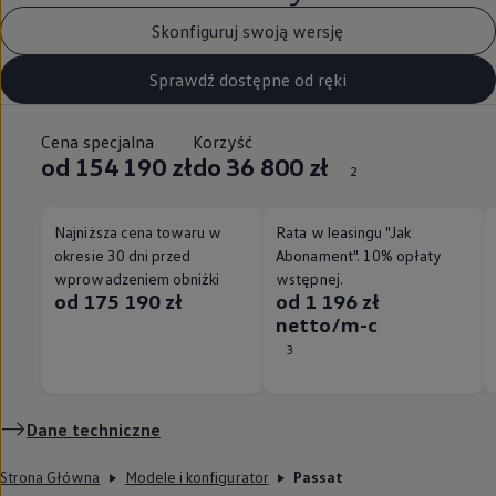
Skonfiguruj swoją wersję
Sprawdź dostępne od ręki
Cena specjalna
Korzyść
od 154 190 zł
do 36 800 zł
2
Najniższa cena towaru w
Rata w leasingu "Jak
okresie 30 dni przed
Abonament". 10% opłaty
wprowadzeniem obniżki
wstępnej.
od 175 190 zł
od 1 196 zł
netto/m-c
3
Dane techniczne
Strona Główna
Modele i konfigurator
Passat