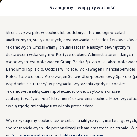
Szanujemy Twoją prywatność
Modele i konfigurator
Porównaj modele
Certyfikowane używane
Volkswagen dla biznesu
Przejdź
Przejdź do
Auta dostępne od ręki
Strona używa plików cookies lub podobnych technologii w celach
głównej
do
Cenniki
analitycznych, statystycznych, dostosowania treści do użytkowników 
zawartości
stopki
Modele elektryczne i elektromobilność
Modele elektryczne
reklamowych. Umożliwiamy ich umieszczanie naszym zewnętrznym
Modele elektryczne
dostawcom wskazanym w Polityce cookies. Administratorem danych
Samochody hybrydowe
osobowych jest Volkswagen Group Polska Sp. z o.o., a także Volkswag
Przyszłe modele i auta koncepcyjne
ID.4 GTX Xtreme
Bank GmbH Sp. z o.o. Oddział w Polsce, Volkswagen Financial Services
ID.5 GTX “Xcite”
Polska Sp. z o.o. oraz Volkswagen Serwis Ubezpieczeniowy Sp. z o.o. (j
Nowy ID. Polo GTI
współadministratorzy) w przypadku wyrażenia zgody na cookies
Ładowanie i zasięg
Ładowanie samochodu elektrycznego w domu –
reklamowe, analityczne i społecznościowe. Użytkownik może
Ładowanie samochodu elektrycznego w trasie – 
zaakceptować, odrzucić lub zmienić ustawienia cookies. Może wycofać
Zasięg samochodów elektrycznych
swoją zgodę zmieniając ustawienia przeglądarki.
Sposoby płatności
Symulator zasięgu i ładowania
Korzyści i koszty
Wykorzystujemy cookies też w celach analitycznych, marketingowych
Koszty utrzymania
społecznościowych i do personalizacji reklam oraz treści na stronie. Wi
Leasing
Najem
w
Polityce prywatności
oraz
Polityce plików cookies.