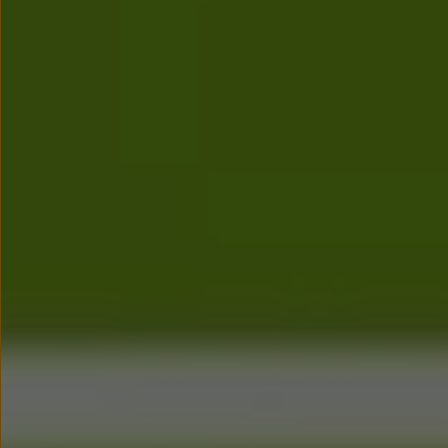
myVolkswagen
Serwis i części
Przegląd okresowy
Naprawy i przeglądy
Olej silnikowy i płyny eksploatacyjne
Koła i opony
Pomoc w razie wypadku i awarii
Serwis i części na raty
Pakiet przeglądów dla Twojego Volkswagena
Badanie satysfakcji klienta – oceń nasz serwis i
Ubezpieczenie opon
Akcesoria
Sklep online akcesoriów
Koła zimowe
Personalizacja
Urządzenia ładujące
Ochrona i pielęgnacja
Akcesoria do poszczególnych modeli
Rozwiązania transportowe i bagażowe
Elektronika i rozrywka
Usługi cyfrowe
Aktualizacje oprogramowania, map i radia
Aplikacje Volkswagen, logowanie i sklep
Znajdź usługi dla swojego modelu
Połączenie telefonu komórkowego z pojazdem