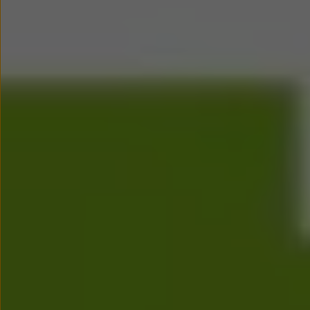
Modele sportowe
Leasing i najem dla firm
Leasing
Najem
Finansowanie aut używanych
Finansowanie dla firm
Kalkulator finansowy
Kredyt i najem
Kredyt
Najem
Finansowanie aut używanych
Kalkulator finansowy
Ubezpieczenia i gwarancje
Ubezpieczenia komunikacyjne
Ubezpieczenie GAP/RTI
Gwarancje
Zakup i finansowanie dla biznesu
Leasing dla biznesu
Mała flota
Duża flota
Elektromobilność dla firm
Skonfiguruj Volkswagena
Poradnik kupującego
Volkswagen dla biznesu
Serwis, akcesoria i aktualizacje