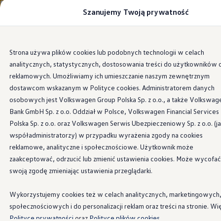
Szanujemy Twoją prywatność
Modele i konfigurator
Porównaj modele
Certyfikowane używane
Volkswagen dla biznesu
Przejdź
Przejdź do
Auta dostępne od ręki
Strona używa plików cookies lub podobnych technologii w celach
głównej
do
Cenniki
analitycznych, statystycznych, dostosowania treści do użytkowników 
zawartości
stopki
Modele elektryczne i elektromobilność
Modele elektryczne
reklamowych. Umożliwiamy ich umieszczanie naszym zewnętrznym
Modele elektryczne
dostawcom wskazanym w Polityce cookies. Administratorem danych
Samochody hybrydowe
osobowych jest Volkswagen Group Polska Sp. z o.o., a także Volkswag
Przyszłe modele i auta koncepcyjne
ID.4 GTX Xtreme
Bank GmbH Sp. z o.o. Oddział w Polsce, Volkswagen Financial Services
ID.5 GTX “Xcite”
Polska Sp. z o.o. oraz Volkswagen Serwis Ubezpieczeniowy Sp. z o.o. (j
Nowy ID. Polo GTI
współadministratorzy) w przypadku wyrażenia zgody na cookies
Ładowanie i zasięg
Ładowanie samochodu elektrycznego w domu –
reklamowe, analityczne i społecznościowe. Użytkownik może
Ładowanie samochodu elektrycznego w trasie – 
zaakceptować, odrzucić lub zmienić ustawienia cookies. Może wycofać
Zasięg samochodów elektrycznych
swoją zgodę zmieniając ustawienia przeglądarki.
Sposoby płatności
Symulator zasięgu i ładowania
Korzyści i koszty
Wykorzystujemy cookies też w celach analitycznych, marketingowych
Koszty utrzymania
społecznościowych i do personalizacji reklam oraz treści na stronie. Wi
Leasing
Najem
Polityce prywatności
oraz
Polityce plików cookies.