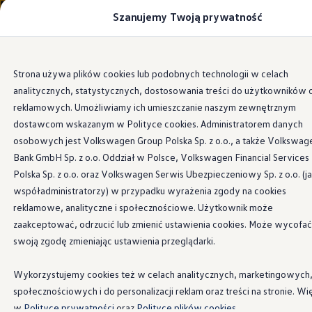
Szanujemy Twoją prywatność
Modele i konfigurator
Porównaj modele
Certyfikowane używane
Volkswagen dla biznesu
Przejdź
Przejdź do
Auta dostępne od ręki
Strona używa plików cookies lub podobnych technologii w celach
głównej
do
Cenniki
analitycznych, statystycznych, dostosowania treści do użytkowników 
zawartości
stopki
Modele elektryczne i elektromobilność
Modele elektryczne
reklamowych. Umożliwiamy ich umieszczanie naszym zewnętrznym
Modele elektryczne
dostawcom wskazanym w Polityce cookies. Administratorem danych
Samochody hybrydowe
osobowych jest Volkswagen Group Polska Sp. z o.o., a także Volkswag
Przyszłe modele i auta koncepcyjne
ID.4 GTX Xtreme
Bank GmbH Sp. z o.o. Oddział w Polsce, Volkswagen Financial Services
ID.5 GTX “Xcite”
Polska Sp. z o.o. oraz Volkswagen Serwis Ubezpieczeniowy Sp. z o.o. (j
Nowy ID. Polo GTI
współadministratorzy) w przypadku wyrażenia zgody na cookies
Ładowanie i zasięg
Ładowanie samochodu elektrycznego w domu –
reklamowe, analityczne i społecznościowe. Użytkownik może
Ładowanie samochodu elektrycznego w trasie – 
zaakceptować, odrzucić lub zmienić ustawienia cookies. Może wycofać
Zasięg samochodów elektrycznych
swoją zgodę zmieniając ustawienia przeglądarki.
Sposoby płatności
Symulator zasięgu i ładowania
Korzyści i koszty
Wykorzystujemy cookies też w celach analitycznych, marketingowych
Koszty utrzymania
społecznościowych i do personalizacji reklam oraz treści na stronie. Wi
Leasing
Najem
w
Polityce prywatności
oraz
Polityce plików cookies.