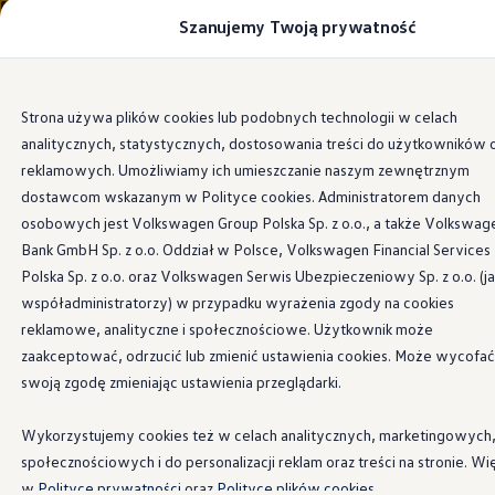
Szanujemy Twoją prywatność
Modele i konfigurator
Porównaj modele
Certyfikowane używane
Volkswagen dla biznesu
Przejdź
Przejdź do
Auta dostępne od ręki
Strona używa plików cookies lub podobnych technologii w celach
głównej
do
Cenniki
analitycznych, statystycznych, dostosowania treści do użytkowników 
zawartości
stopki
Modele elektryczne i elektromobilność
Modele elektryczne
reklamowych. Umożliwiamy ich umieszczanie naszym zewnętrznym
Modele elektryczne
dostawcom wskazanym w Polityce cookies. Administratorem danych
Samochody hybrydowe
osobowych jest Volkswagen Group Polska Sp. z o.o., a także Volkswag
Przyszłe modele i auta koncepcyjne
ID.4 GTX Xtreme
Bank GmbH Sp. z o.o. Oddział w Polsce, Volkswagen Financial Services
ID.5 GTX “Xcite”
Polska Sp. z o.o. oraz Volkswagen Serwis Ubezpieczeniowy Sp. z o.o. (j
Nowy ID. Polo GTI
współadministratorzy) w przypadku wyrażenia zgody na cookies
Ładowanie i zasięg
Ładowanie samochodu elektrycznego w domu –
reklamowe, analityczne i społecznościowe. Użytkownik może
Ładowanie samochodu elektrycznego w trasie – 
zaakceptować, odrzucić lub zmienić ustawienia cookies. Może wycofać
Zasięg samochodów elektrycznych
swoją zgodę zmieniając ustawienia przeglądarki.
Sposoby płatności
Symulator zasięgu i ładowania
Korzyści i koszty
Wykorzystujemy cookies też w celach analitycznych, marketingowych
Koszty utrzymania
społecznościowych i do personalizacji reklam oraz treści na stronie. Wi
Leasing
Najem
w
Polityce prywatności
oraz
Polityce plików cookies.