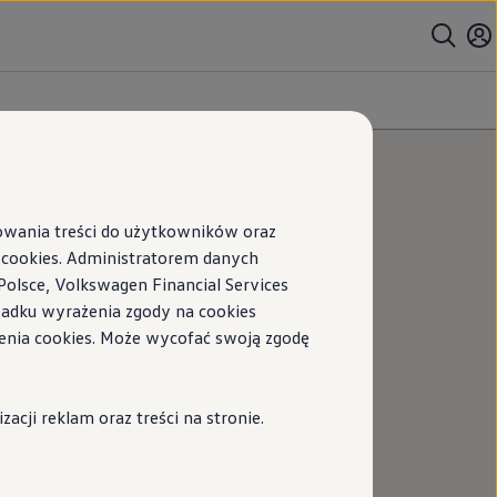
sowania treści do użytkowników oraz
ookies. Administratorem danych
jej prywatności prosimy o podawanie wyłącznie
Polsce, Volkswagen Financial Services
 czy końcowy rezultat jest optymalny i w pełni
ypadku wyrażenia zgody na cookies
enia cookies. Może wycofać swoją zgodę
Przykład
cji reklam oraz treści na stronie.