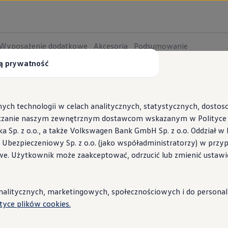
Wyposażenie dodatkowe
Akcesoria
Podsumowanie
ą prywatność
guracji
ych technologii w celach analitycznych, statystycznych, dosto
czanie naszym zewnętrznym dostawcom wskazanym w Polityce c
twiej dzięki sztucznej inteligencji. Ze względu na ochronę Two
Sp. z o.o., a także Volkswagen Bank GmbH Sp. z o.o. Oddział w 
guracja została przygotowana przy użyciu narzędzia AI - sprawdź,
s Ubezpieczeniowy Sp. z o.o. (jako współadministratorzy) w prz
 Wallbox ID.Charger
we. Użytkownik może zaakceptować, odrzucić lub zmienić ustawi
stacje i porady
litycznych, marketingowych, społecznościowych i do personaliza
ityce plików cookies.