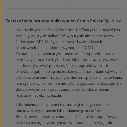
Modele sportowe
Leasing i najem dla firm
Leasing
Najem
Zastrzeżenia prawne Volkswagen Group Polska Sp. z o.o.
Finansowanie aut używanych
Finansowanie dla firm
Uwaga dotycząca funkcji Over the Air: Fabrycznie pojazd jest
Kalkulator finansowy
wydany w „trybie online”. W tym trybie nie są przekazywane
Kredyt i najem
żadne dane GPS. Służy to ochronie Twoich danych
Kredyt
osobowych i jest zgodne z wymogami RODO.
Najem
Za pomocą ustawień prywatności w każdej chwili możesz
Finansowanie aut używanych
Kalkulator finansowy
przełączyć pojazd w tryb offline lub online oraz aktywować
Ubezpieczenia i gwarancje
lub dezaktywować poszczególne usługi. Ustawienia te
Ubezpieczenia komunikacyjne
określają, z jakich usług można korzystać i jakie dane są w tym
Ubezpieczenie GAP/RTI
celu przetwarzane. Tryby prywatności i sposób ich ustawiania
Gwarancje
różnią się w zależności od modelu i wyposażenia. Szczegóły i
Zakup i finansowanie dla biznesu
dodatkowe informacje można znaleźć w odpowiednim
Leasing dla biznesu
Mała flota
rozdziale instrukcji pojazdu.
Duża flota
Informujemy o możliwości aktualizacji oferty, co może
Elektromobilność dla firm
Skonfiguruj Volkswagena
skutkować wycofaniem lub dodaniem produktów.
Poradnik kupującego
Przedstawione ilustracje mogą mieć charakter poglądowy,
Volkswagen dla biznesu
przez co nie będą wiernym odzwierciedleniem wyglądu
Serwis, akcesoria i aktualizacje