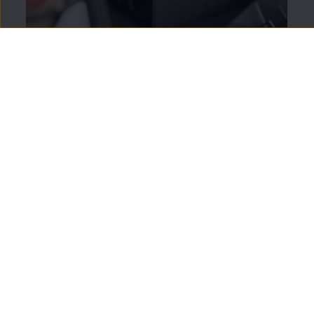
Pudełko składane na przewód do
ładowania
Składane pudełko – w zestawie z rękawiczkami i
ściereczką do czyszczenia – to schludny sposób na
przechowywanie przewodu do ładowania.
Dostarczone zapięcia na rzepy można wykorzystać
do dodatkowego zabezpieczenia przewodu.