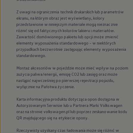
We Charge
Strefa kierowcy
Z uwagi na ograniczenia technik drukarskich lub parametrów
Elektroniczna Instrukcja Obsługi
ekranu, na którym obraz jest wyświetlany, kolory
Informacje dla klientów
przedstawione w niniejszym materiale mogą nieznacznie
Informator o pojeździe
różnić się od faktycznych kolorów lakieru i materiałów.
Gwarancje
Lampki ostrzegawcze i sygnalizacyjne
Zawartość domówionego pakietu lub opcji może zmienić
Starsze modele i generacje – archiwum oraz da
elementy wyposażenia standardowego – w niektórych
Certyfikaty
przypadkach bezzwrotnie zastępując elementy wyposażenia
Wszystkie usługi
standardowego.
Oferty serwisowe
Dla przyszłych użytkowników Volkswagena
Montaż akcesoriów w pojeździe może mieć wpływ na poziom
Dla obecnych użytkowników Volkswagena
Sezonowe usługi serwisowe
zużycia paliwa/energii, emisję CO2 lub zasięg oraz może
Korzyści autoryzowanego serwisowania
nastąpić najwcześniej po pierwszej rejestracji pojazdu,
Informacje dla warsztatów
wyłącznie na Państwa życzenie.
Świat Volkswagena
Volkswagen Magazine
Karta informacyjna produktu dotycząca opon dostępna w
Lifestyle
Autoryzowanym Serwisie lub u Partnera Marki
Volkswagen
Eksploatacja
Samochody hybrydowe
oraz na stronie volkswagen.pl lub poprzez zeskanowanie kodu
SUV-y
QR znajdującego się na etykiecie opony.
Elektromobilność
Rozwój
Rzeczywisty uzyskany czas ładowania może się różnić w
Technologia