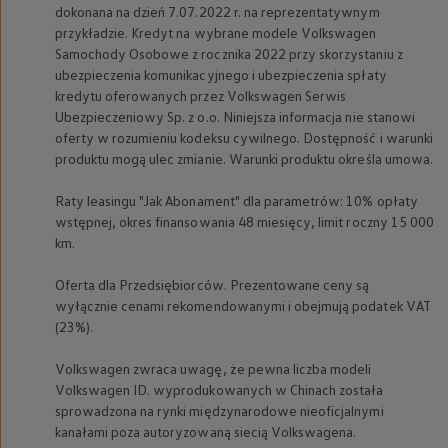
dokonana na dzień 7.07.2022 r. na reprezentatywnym
przykładzie. Kredyt na wybrane modele
Volkswagen
Samochody Osobowe z rocznika 2022 przy skorzystaniu z
ubezpieczenia komunikacyjnego i ubezpieczenia spłaty
kredytu oferowanych przez
Volkswagen
Serwis
Ubezpieczeniowy Sp. z o.o. Niniejsza informacja nie stanowi
oferty w rozumieniu kodeksu cywilnego. Dostępność i warunki
produktu mogą ulec zmianie. Warunki produktu określa umowa.
Raty leasingu "Jak Abonament" dla parametrów: 10% opłaty
wstępnej, okres finansowania 48 miesięcy, limit roczny 15 000
km.
Oferta dla Przedsiębiorców. Prezentowane ceny są
wyłącznie cenami rekomendowanymi i obejmują podatek VAT
(23%).
Volkswagen
zwraca uwagę, że pewna liczba modeli
Volkswagen
ID. wyprodukowanych w Chinach została
sprowadzona na rynki międzynarodowe nieoficjalnymi
kanałami poza autoryzowaną siecią Volkswagena.