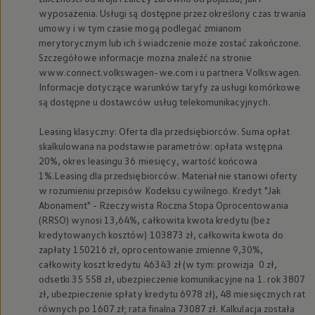
wyposażenia. Usługi są dostępne przez określony czas trwania
umowy i w tym czasie mogą podlegać zmianom
merytorycznym lub ich świadczenie może zostać zakończone.
Szczegółowe informacje można znaleźć na stronie
www.connect.volkswagen-we.com i u partnera
Volkswagen
.
Informacje dotyczące warunków taryfy za usługi komórkowe
są dostępne u dostawców usług telekomunikacyjnych.
Leasing klasyczny: Oferta dla przedsiębiorców. Suma opłat
skalkulowana na podstawie parametrów: opłata wstępna
20%, okres leasingu 36 miesięcy, wartość końcowa
1%.Leasing dla przedsiębiorców. Materiał nie stanowi oferty
w rozumieniu przepisów Kodeksu cywilnego. Kredyt "Jak
Abonament" - Rzeczywista Roczna Stopa Oprocentowania
(RRSO) wynosi 13,64%, całkowita kwota kredytu (bez
kredytowanych kosztów) 103873 zł, całkowita kwota do
zapłaty 150216 zł, oprocentowanie zmienne 9,30%,
całkowity koszt kredytu 46343 zł (w tym: prowizja 0 zł,
odsetki 35 558 zł, ubezpieczenie komunikacyjne na 1. rok 3807
zł, ubezpieczenie spłaty kredytu 6978 zł), 48 miesięcznych rat
równych po 1607 zł; rata finalna 73087 zł. Kalkulacja została