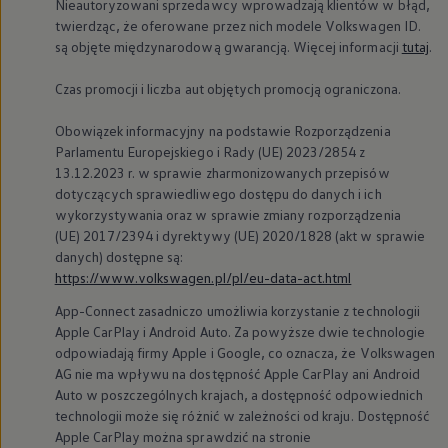
Nieautoryzowani sprzedawcy wprowadzają klientów w błąd,
twierdząc, że oferowane przez nich modele
Volkswagen
ID.
są objęte międzynarodową gwarancją. Więcej informacji
tutaj
.
Czas promocji i liczba aut objętych promocją ograniczona.
Obowiązek informacyjny na podstawie Rozporządzenia
Parlamentu Europejskiego i Rady (UE) 2023/2854 z
13.12.2023 r. w sprawie zharmonizowanych przepisów
dotyczących sprawiedliwego dostępu do danych i ich
wykorzystywania oraz w sprawie zmiany rozporządzenia
(UE) 2017/2394 i dyrektywy (UE) 2020/1828 (akt w sprawie
danych) dostępne są:
https://www.volkswagen.pl/pl/eu-data-act.html
App-Connect zasadniczo umożliwia korzystanie z technologii
Apple CarPlay i Android Auto. Za powyższe dwie technologie
odpowiadają firmy Apple i Google, co oznacza, że
Volkswagen
AG nie ma wpływu na dostępność Apple CarPlay ani Android
Auto w poszczególnych krajach, a dostępność odpowiednich
technologii może się różnić w zależności od kraju. Dostępność
Apple CarPlay można sprawdzić na stronie