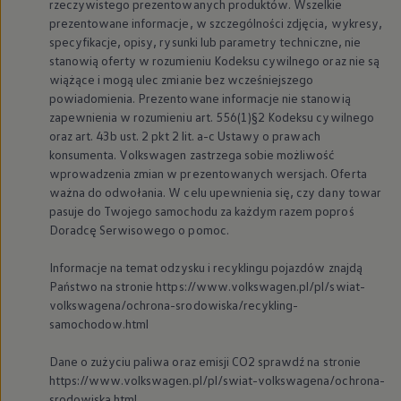
rzeczywistego prezentowanych produktów. Wszelkie
myVolkswagen
prezentowane informacje, w szczególności zdjęcia, wykresy,
Serwis i części
specyfikacje, opisy, rysunki lub parametry techniczne, nie
Przegląd okresowy
Naprawy i przeglądy
stanowią oferty w rozumieniu Kodeksu cywilnego oraz nie są
Olej silnikowy i płyny eksploatacyjne
wiążące i mogą ulec zmianie bez wcześniejszego
Koła i opony
powiadomienia. Prezentowane informacje nie stanowią
Pomoc w razie wypadku i awarii
zapewnienia w rozumieniu art. 556(1)§2 Kodeksu cywilnego
Serwis i części na raty
oraz art. 43b ust. 2 pkt 2 lit. a-c Ustawy o prawach
Pakiet przeglądów dla Twojego Volkswagena
konsumenta.
Volkswagen
zastrzega sobie możliwość
Badanie satysfakcji klienta – oceń nasz serwis i
Ubezpieczenie opon
wprowadzenia zmian w prezentowanych wersjach. Oferta
Akcesoria
ważna do odwołania. W celu upewnienia się, czy dany towar
Sklep online akcesoriów
pasuje do Twojego samochodu za każdym razem poproś
Koła zimowe
Doradcę Serwisowego o pomoc.
Personalizacja
Urządzenia ładujące
Informacje na temat odzysku i recyklingu pojazdów znajdą
Ochrona i pielęgnacja
Akcesoria do poszczególnych modeli
Państwo na stronie https://www.volkswagen.pl/pl/swiat-
Rozwiązania transportowe i bagażowe
volkswagena/ochrona-srodowiska/recykling-
Elektronika i rozrywka
samochodow.html
Usługi cyfrowe
Aktualizacje oprogramowania, map i radia
Dane o zużyciu paliwa oraz emisji CO2 sprawdź na stronie
Aplikacje Volkswagen, logowanie i sklep
https://www.volkswagen.pl/pl/swiat-volkswagena/ochrona-
Znajdź usługi dla swojego modelu
Połączenie telefonu komórkowego z pojazdem
srodowiska.html