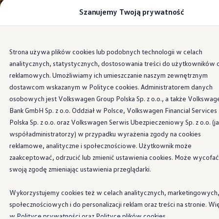
Szanujemy Twoją prywatność
Modele i konfigurator
Porównaj modele
Certyfikowane używane
Volkswagen dla biznesu
Przejdź
Przejdź do
Auta dostępne od ręki
Strona używa plików cookies lub podobnych technologii w celach
głównej
do
Cenniki
analitycznych, statystycznych, dostosowania treści do użytkowników 
zawartości
stopki
Modele elektryczne i elektromobilność
Modele elektryczne
reklamowych. Umożliwiamy ich umieszczanie naszym zewnętrznym
Modele elektryczne
dostawcom wskazanym w Polityce cookies. Administratorem danych
Osłona
Samochody hybrydowe
osobowych jest Volkswagen Group Polska Sp. z o.o., a także Volkswag
Przyszłe modele i auta koncepcyjne
ID.4 GTX Xtreme
Bank GmbH Sp. z o.o. Oddział w Polsce, Volkswagen Financial Services
przeciwwiatrowa
ID.5 GTX “Xcite”
Polska Sp. z o.o. oraz Volkswagen Serwis Ubezpieczeniowy Sp. z o.o. (j
Nowy ID. Polo GTI
współadministratorzy) w przypadku wyrażenia zgody na cookies
Ładowanie i zasięg
Ładowanie samochodu elektrycznego w domu –
reklamowe, analityczne i społecznościowe. Użytkownik może
Osłony przeciwwiatrowe pomagają w wentylacji wnętrza
Ładowanie samochodu elektrycznego w trasie – 
zaakceptować, odrzucić lub zmienić ustawienia cookies. Może wycofać
pojazdu. Dzięki nim możesz zostawić lekko uchylone okna i
Zasięg samochodów elektrycznych
swoją zgodę zmieniając ustawienia przeglądarki.
korzystać ze świeżego powietrza – nawet przy lekkim
Sposoby płatności
Symulator zasięgu i ładowania
deszczu lub śniegu.
Korzyści i koszty
Wykorzystujemy cookies też w celach analitycznych, marketingowych
Koszty utrzymania
Kup teraz
społecznościowych i do personalizacji reklam oraz treści na stronie. Wi
Leasing
Najem
w
Polityce prywatności
oraz
Polityce plików cookies.