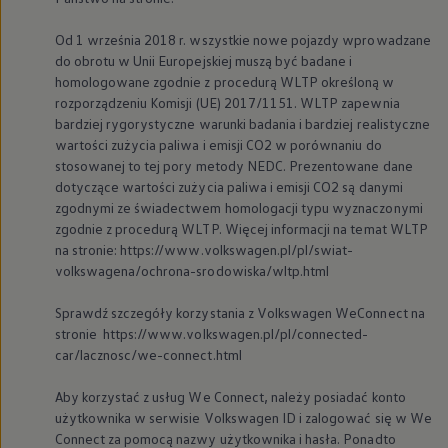
Od 1 września 2018 r. wszystkie nowe pojazdy wprowadzane
do obrotu w Unii Europejskiej muszą być badane i
homologowane zgodnie z procedurą WLTP określoną w
rozporządzeniu Komisji (UE) 2017/1151. WLTP zapewnia
bardziej rygorystyczne warunki badania i bardziej realistyczne
wartości zużycia paliwa i emisji CO2 w porównaniu do
stosowanej to tej pory metody NEDC. Prezentowane dane
dotyczące wartości zużycia paliwa i emisji CO2 są danymi
zgodnymi ze świadectwem homologacji typu wyznaczonymi
zgodnie z procedurą WLTP. Więcej informacji na temat WLTP
na stronie: https://www.volkswagen.pl/pl/swiat-
volkswagena/ochrona-srodowiska/wltp.html
Sprawdź szczegóły korzystania z
Volkswagen
WeConnect na
stronie https://www.volkswagen.pl/pl/connected-
car/lacznosc/we-connect.html
Aby korzystać z usług We Connect, należy posiadać konto
użytkownika w serwisie
Volkswagen
ID i zalogować się w We
Connect za pomocą nazwy użytkownika i hasła. Ponadto