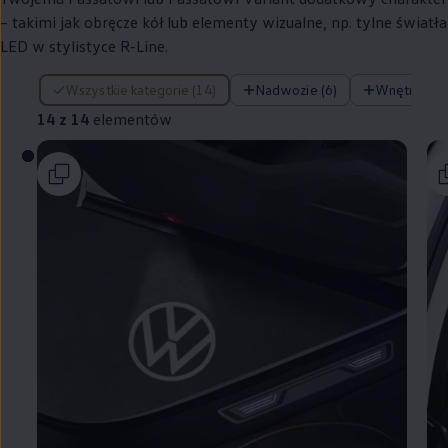
– takimi jak obręcze kół lub elementy wizualne, np. tylne światła
LED w stylistyce R-Line.
14 z 14 elementów
Wszystkie kategorie (14)
Nadwozie (6)
Wnętrze (4)
14 z 14
elementów