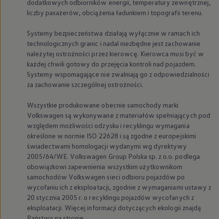
dodatkowych odbiorników energii, temperatury zewnętrznej,
liczby pasażerów, obciążenia ładunkiem i topografii terenu.
Systemy bezpieczeństwa działają wyłącznie w ramach ich
technologicznych granic i nadal niezbędne jest zachowanie
należytej ostrożności przez kierowcę. Kierowca musi być w
każdej chwili gotowy do przejęcia kontroli nad pojazdem.
Systemy wspomagające nie zwalniają go z odpowiedzialności
za zachowanie szczególnej ostrożności.
Wszystkie produkowane obecnie samochody marki
Volkswagen
są wykonywane z materiałów spełniających pod
względem możliwości odzysku i recyklingu wymagania
określone w normie ISO 22628 i są zgodne z europejskimi
świadectwami homologacji wydanymi wg dyrektywy
2005/64/WE.
Volkswagen
Group Polska sp. z o.o. podlega
obowiązkowi zapewnienia wszystkim użytkownikom
samochodów
Volkswagen
sieci odbioru pojazdów po
wycofaniu ich z eksploatacji, zgodnie z wymaganiami ustawy z
20 stycznia 2005 r. o recyklingu pojazdów wycofanych z
eksploatacji. Więcej informacji dotyczących ekologii znajdą
Państwo na stronie.