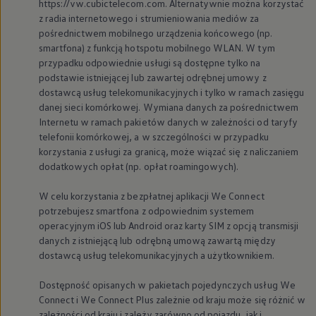
https://vw.cubictelecom.com. Alternatywnie można korzystać
z radia internetowego i strumieniowania mediów za
pośrednictwem mobilnego urządzenia końcowego (np.
smartfona) z funkcją hotspotu mobilnego WLAN. W tym
przypadku odpowiednie usługi są dostępne tylko na
podstawie istniejącej lub zawartej odrębnej umowy z
dostawcą usług telekomunikacyjnych i tylko w ramach zasięgu
danej sieci komórkowej. Wymiana danych za pośrednictwem
Internetu w ramach pakietów danych w zależności od taryfy
telefonii komórkowej, a w szczególności w przypadku
korzystania z usługi za granicą, może wiązać się z naliczaniem
dodatkowych opłat (np. opłat roamingowych).
W celu korzystania z bezpłatnej aplikacji We Connect
potrzebujesz smartfona z odpowiednim systemem
operacyjnym iOS lub Android oraz karty SIM z opcją transmisji
danych z istniejącą lub odrębną umową zawartą między
dostawcą usług telekomunikacyjnych a użytkownikiem.
Dostępność opisanych w pakietach pojedynczych usług We
Connect i We Connect Plus zależnie od kraju może się różnić w
zależności od kraju i zależy zarówno od pojazdu, jak i