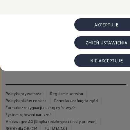
FAQ
Elektromobilność dla firm
Samochody elektryczne ID. – poznaj innowacyjną te
Baterie wysokonapięciowe aut elektrycznych –
Wyświetlacz head-up z rozszerzoną rzeczywist
AKCEPTUJĘ
System hamowania i odzyskiwanie energii
Pompa ciepła
ID. Sound – poznaj wyjątkowy dźwięk samoch
ZMIEŃ USTAWIENIA
Zrównoważony rozwój
Strategia Way to Zero
Pozyskiwanie surowców przez recykling
BlueMotion Technologies
NIE AKCEPTUJĘ
Dane o emisji CO₂
WLTP – zużycie paliwa i emisja CO₂
Recykling samochodów
Recykling baterii i akumulatorów
Oprogramowanie i łączność
ID. Software 6
Polityka prywatności
Regulamin serwisu
ID. Software i aktualizacje
Polityka plików cookies
Formularz cofnięcia zgód
Interfejs do Twojego ID.
Zakup, finansowanie i ubezpieczenia
Formularz rezygnacji z usług cyfrowych
Oferty promocyjne
System zgłoszeń naruszeń
Promocje na nowe samochody – SUV-y, modele I
Volkswagen AG (Stopka redakcyjna i teksty prawne)
Oferty nowych i używanych aut
Kredyt, leasing, najem
RODO dla OBFCM
EU DATA ACT