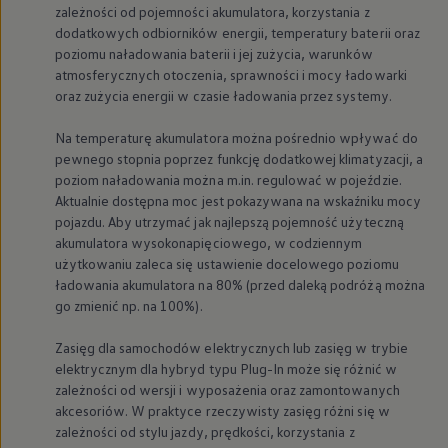
zależności od pojemności akumulatora, korzystania z
Nowy samochód krok po kroku – poradnik zaku
dodatkowych odbiorników energii, temperatury baterii oraz
Samochody ekonomiczne i ekologiczne
Technologie i bezpieczeństwo
poziomu naładowania baterii i jej zużycia, warunków
Odwiedź Volkswagen Home
atmosferycznych otoczenia, sprawności i mocy ładowarki
Warto wybrać Volkswagena
oraz zużycia energii w czasie ładowania przez systemy.
Infolinia Volkswagen
Podcast Elektrycznie Tematyczni
Na temperaturę akumulatora można pośrednio wpływać do
Umów się na Serwis
pewnego stopnia poprzez funkcję dodatkowej klimatyzacji, a
Newsletter ID.
Społeczność Volkswagena
poziom naładowania można m.in. regulować w pojeździe.
Znajdź Dealera
Aktualnie dostępna moc jest pokazywana na wskaźniku mocy
Zapisz się na jazdę próbną
pojazdu. Aby utrzymać jak najlepszą pojemność użyteczną
akumulatora wysokonapięciowego, w codziennym
użytkowaniu zaleca się ustawienie docelowego poziomu
ładowania akumulatora na 80% (przed daleką podróżą można
go zmienić np. na 100%).
Zasięg dla samochodów elektrycznych lub zasięg w trybie
elektrycznym dla hybryd typu Plug-In może się różnić w
zależności od wersji i wyposażenia oraz zamontowanych
akcesoriów. W praktyce rzeczywisty zasięg różni się w
zależności od stylu jazdy, prędkości, korzystania z