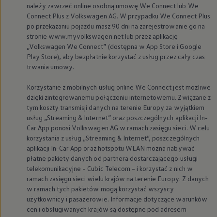
należy zawrzeć online osobną umowę We Connect lub We
Connect Plus z
Volkswagen
AG. W przypadku We Connect Plus
po przekazaniu pojazdu masz 90 dni na zarejestrowanie go na
stronie www.myvolkswagen.net lub przez aplikację
„
Volkswagen
We Connect” (dostępna w App Store i Google
Play Store), aby bezpłatnie korzystać z usług przez cały czas
trwania umowy.
Korzystanie z mobilnych usług online We Connect jest możliwe
dzięki zintegrowanemu połączeniu internetowemu. Związane z
tym koszty transmisji danych na terenie Europy za wyjątkiem
usług „Streaming & Internet” oraz poszczególnych aplikacji In-
Car App ponosi
Volkswagen
AG w ramach zasięgu sieci. W celu
korzystania z usług „Streaming & Internet”, poszczególnych
aplikacji In-Car App oraz hotspotu WLAN można nabywać
płatne pakiety danych od partnera dostarczającego usługi
telekomunikacyjne – Cubic Telecom – i korzystać z nich w
ramach zasięgu sieci wielu krajów na terenie Europy. Z danych
w ramach tych pakietów mogą korzystać wszyscy
użytkownicy i pasażerowie. Informacje dotyczące warunków
cen i obsługiwanych krajów są dostępne pod adresem