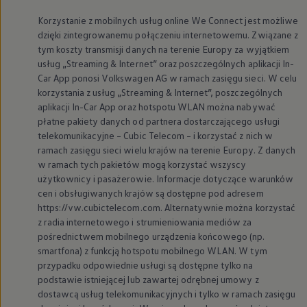
Korzystanie z mobilnych usług online We Connect jest możliwe
dzięki zintegrowanemu połączeniu internetowemu. Związane z
tym koszty transmisji danych na terenie Europy za wyjątkiem
usług „Streaming & Internet” oraz poszczególnych aplikacji In-
Car App ponosi
Volkswagen
AG w ramach zasięgu sieci. W celu
korzystania z usług „Streaming & Internet”, poszczególnych
aplikacji In-Car App oraz hotspotu WLAN można nabywać
płatne pakiety danych od partnera dostarczającego usługi
telekomunikacyjne – Cubic Telecom – i korzystać z nich w
ramach zasięgu sieci wielu krajów na terenie Europy. Z danych
w ramach tych pakietów mogą korzystać wszyscy
użytkownicy i pasażerowie. Informacje dotyczące warunków
cen i obsługiwanych krajów są dostępne pod adresem
https://vw.cubictelecom.com. Alternatywnie można korzystać
z radia internetowego i strumieniowania mediów za
pośrednictwem mobilnego urządzenia końcowego (np.
smartfona) z funkcją hotspotu mobilnego WLAN. W tym
przypadku odpowiednie usługi są dostępne tylko na
podstawie istniejącej lub zawartej odrębnej umowy z
dostawcą usług telekomunikacyjnych i tylko w ramach zasięgu