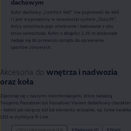
dachowym
Kufer dachowy „Comfort 460” ma pojemność do 460
l i jest wyposażony w nowatorski system „DuoLift”,
który umożliwia jego otwieranie i ładowanie z obu
stron samochodu. Kufer o długości 2,30 m doskonale
nadaje się do przewozu sprzętu do uprawiania
sportów zimowych.
Akcesoria do
wnętrza i nadwozia
oraz koła
Zapoznaj się z naszymi rekomendacjami, które nadadzą
Twojemu Passatowi lub Passatowi Variant dodatkowy charakter
– takimi jak obręcze kół lub elementy wizualne, np. tylne światła
LED w stylistyce R-Line.
14 z 14 elementów
Wszystkie kategorie (14)
Nadwozie (6)
Wnętrze (4)