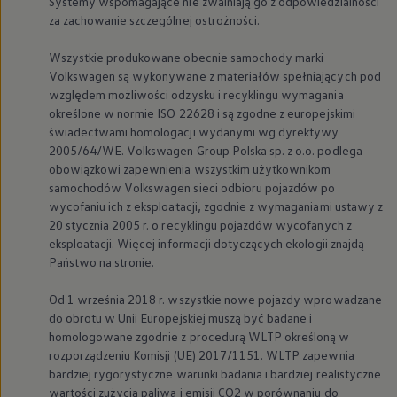
Systemy wspomagające nie zwalniają go z odpowiedzialności
za zachowanie szczególnej ostrożności.
Wszystkie produkowane obecnie samochody marki
Volkswagen
są wykonywane z materiałów spełniających pod
względem możliwości odzysku i recyklingu wymagania
określone w normie ISO 22628 i są zgodne z europejskimi
świadectwami homologacji wydanymi wg dyrektywy
2005/64/WE.
Volkswagen
Group Polska sp. z o.o. podlega
obowiązkowi zapewnienia wszystkim użytkownikom
samochodów
Volkswagen
sieci odbioru pojazdów po
wycofaniu ich z eksploatacji, zgodnie z wymaganiami ustawy z
20 stycznia 2005 r. o recyklingu pojazdów wycofanych z
eksploatacji. Więcej informacji dotyczących ekologii znajdą
Państwo na stronie.
Od 1 września 2018 r. wszystkie nowe pojazdy wprowadzane
do obrotu w Unii Europejskiej muszą być badane i
homologowane zgodnie z procedurą WLTP określoną w
rozporządzeniu Komisji (UE) 2017/1151. WLTP zapewnia
bardziej rygorystyczne warunki badania i bardziej realistyczne
wartości zużycia paliwa i emisji CO2 w porównaniu do