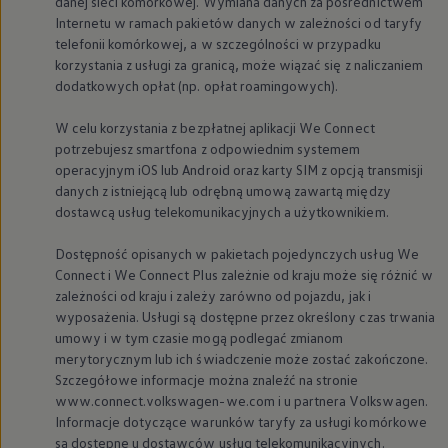
danej sieci komórkowej. Wymiana danych za pośrednictwem
Internetu w ramach pakietów danych w zależności od taryfy
telefonii komórkowej, a w szczególności w przypadku
korzystania z usługi za granicą, może wiązać się z naliczaniem
dodatkowych opłat (np. opłat roamingowych).
W celu korzystania z bezpłatnej aplikacji We Connect
potrzebujesz smartfona z odpowiednim systemem
operacyjnym iOS lub Android oraz karty SIM z opcją transmisji
danych z istniejącą lub odrębną umową zawartą między
dostawcą usług telekomunikacyjnych a użytkownikiem.
Dostępność opisanych w pakietach pojedynczych usług We
Connect i We Connect Plus zależnie od kraju może się różnić w
zależności od kraju i zależy zarówno od pojazdu, jak i
wyposażenia. Usługi są dostępne przez określony czas trwania
umowy i w tym czasie mogą podlegać zmianom
merytorycznym lub ich świadczenie może zostać zakończone.
Szczegółowe informacje można znaleźć na stronie
www.connect.volkswagen-we.com i u partnera
Volkswagen
.
Informacje dotyczące warunków taryfy za usługi komórkowe
są dostępne u dostawców usług telekomunikacyjnych.