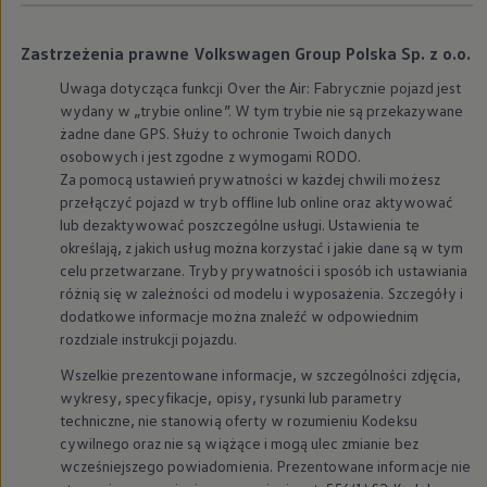
Modele sportowe
Leasing i najem dla firm
Leasing
Zastrzeżenia prawne Volkswagen Group Polska Sp. z o.o.
Najem
Uwaga dotycząca funkcji Over the Air: Fabrycznie pojazd jest
Finansowanie aut używanych
Finansowanie dla firm
wydany w „trybie online”. W tym trybie nie są przekazywane
Kalkulator finansowy
żadne dane GPS. Służy to ochronie Twoich danych
Kredyt i najem
osobowych i jest zgodne z wymogami RODO.
Kredyt
Za pomocą ustawień prywatności w każdej chwili możesz
Najem
przełączyć pojazd w tryb offline lub online oraz aktywować
Finansowanie aut używanych
lub dezaktywować poszczególne usługi. Ustawienia te
Kalkulator finansowy
Ubezpieczenia i gwarancje
określają, z jakich usług można korzystać i jakie dane są w tym
Ubezpieczenia komunikacyjne
celu przetwarzane. Tryby prywatności i sposób ich ustawiania
Ubezpieczenie GAP/RTI
różnią się w zależności od modelu i wyposażenia. Szczegóły i
Gwarancje
dodatkowe informacje można znaleźć w odpowiednim
Zakup i finansowanie dla biznesu
rozdziale instrukcji pojazdu.
Leasing dla biznesu
Mała flota
Wszelkie prezentowane informacje, w szczególności zdjęcia,
Duża flota
wykresy, specyfikacje, opisy, rysunki lub parametry
Elektromobilność dla firm
techniczne, nie stanowią oferty w rozumieniu Kodeksu
Skonfiguruj Volkswagena
Poradnik kupującego
cywilnego oraz nie są wiążące i mogą ulec zmianie bez
Volkswagen dla biznesu
wcześniejszego powiadomienia. Prezentowane informacje nie
Serwis, akcesoria i aktualizacje