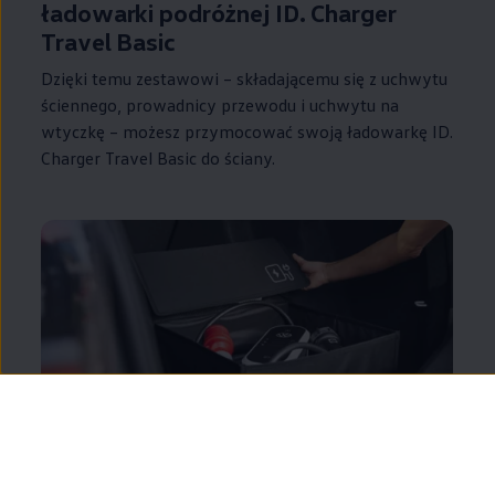
ładowarki podróżnej ID. Charger
Travel Basic
Dzięki temu zestawowi – składającemu się z uchwytu
ściennego, prowadnicy przewodu i uchwytu na
wtyczkę – możesz przymocować swoją ładowarkę ID.
Charger Travel Basic do ściany.