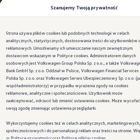
Szanujemy Twoją prywatność
Modele i konfigurator
Porównaj modele
Certyfikowane używane
Volkswagen dla biznesu
Przejdź
Przejdź do
Auta dostępne od ręki
Strona używa plików cookies lub podobnych technologii w celach
głównej
do
Cenniki
analitycznych, statystycznych, dostosowania treści do użytkowników 
zawartości
stopki
Modele elektryczne i elektromobilność
Modele elektryczne
reklamowych. Umożliwiamy ich umieszczanie naszym zewnętrznym
Modele elektryczne
dostawcom wskazanym w Polityce cookies. Administratorem danych
Wieszak
na ubranie
Samochody hybrydowe
osobowych jest Volkswagen Group Polska Sp. z o.o., a także Volkswag
Przyszłe modele i auta koncepcyjne
ID.4 GTX Xtreme
Bank GmbH Sp. z o.o. Oddział w Polsce, Volkswagen Financial Services
ID.5 GTX “Xcite”
Polska Sp. z o.o. oraz Volkswagen Serwis Ubezpieczeniowy Sp. z o.o. (j
Polecamy ten produkt, jeśli zależy Ci na transporcie ubrań
Nowy ID. Polo GTI
współadministratorzy) w przypadku wyrażenia zgody na cookies
bez zagnieceń. Moduł można łatwo przymocować do
Ładowanie i zasięg
Ładowanie samochodu elektrycznego w domu –
reklamowe, analityczne i społecznościowe. Użytkownik może
systemu udogodnień dla podróżnych, a dzięki
Ładowanie samochodu elektrycznego w trasie – 
zaakceptować, odrzucić lub zmienić ustawienia cookies. Może wycofać
zintegrowanemu uchwytowi może być używany również
Zasięg samochodów elektrycznych
swoją zgodę zmieniając ustawienia przeglądarki.
poza samochodem.
Sposoby płatności
Symulator zasięgu i ładowania
Korzyści i koszty
Kup teraz
Wykorzystujemy cookies też w celach analitycznych, marketingowych
Koszty utrzymania
społecznościowych i do personalizacji reklam oraz treści na stronie. Wi
Leasing
Najem
w
Polityce prywatności
oraz
Polityce plików cookies.