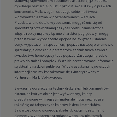
stanowią zapewnienia w rozumieniu art. 556(1) §2 Kodeksu
myVolkswagen
cywilnego oraz art. 43b ust. 2 pkt 2 lit. a-c Ustawy o prawach
Serwis i części
konsumenta.
Volkswagen
zastrzega sobie możliwość
Przegląd okresowy
wprowadzenia zmian w prezentowanych wersjach.
Naprawy i przeglądy
Olej silnikowy i płyny eksploatacyjne
Przedstawione detale wyposażenia mogą różnić się od
Koła i opony
specyfikacji przewidzianej na rynek polski. Zamieszczone
Pomoc w razie wypadku i awarii
zdjęcia i opisy mają wyłącznie charakter poglądowy i mogą
Serwis i części na raty
przedstawiać wyposażenie opcjonalne. Wiążące ustalenie
Pakiet przeglądów dla Twojego Volkswagena
ceny, wyposażenia i specyfikacji pojazdu następuje w umowie
Badanie satysfakcji klienta – oceń nasz serwis i
sprzedaży, a określenie parametrów technicznych zawiera
Ubezpieczenie opon
Akcesoria
świadectwo homologacji typu pojazdu. Zastrzegamy sobie
Sklep online akcesoriów
prawo do zmian i pomyłek. Wszelkie prezentowane informacje
Koła zimowe
są aktualne na dzień publikacji. W celu uzyskania najnowszych
Personalizacja
informacji prosimy kontaktować się z Autoryzowanym
Urządzenia ładujące
Partnerem Marki
Volkswagen
.
Ochrona i pielęgnacja
Akcesoria do poszczególnych modeli
Rozwiązania transportowe i bagażowe
Z uwagi na ograniczenia technik drukarskich lub parametrów
Elektronika i rozrywka
ekranu, na którym obraz jest wyświetlany, kolory
Usługi cyfrowe
przedstawione w niniejszym materiale mogą nieznacznie
Aktualizacje oprogramowania, map i radia
różnić się od faktycznych kolorów lakieru i materiałów.
Aplikacje Volkswagen, logowanie i sklep
Zawartość domówionego pakietu lub opcji może zmienić
Znajdź usługi dla swojego modelu
elementy wyposażenia standardowego – w niektórych
Połączenie telefonu komórkowego z pojazdem