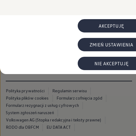
FAQ
Elektromobilność dla firm
Samochody elektryczne ID. – poznaj innowacyjną te
Baterie wysokonapięciowe aut elektrycznych –
Wyświetlacz head-up z rozszerzoną rzeczywist
AKCEPTUJĘ
System hamowania i odzyskiwanie energii
Pompa ciepła
ID. Sound – poznaj wyjątkowy dźwięk samoch
ZMIEŃ USTAWIENIA
Zrównoważony rozwój
Strategia Way to Zero
Pozyskiwanie surowców przez recykling
BlueMotion Technologies
NIE AKCEPTUJĘ
Dane o emisji CO₂
WLTP – zużycie paliwa i emisja CO₂
Recykling samochodów
Recykling baterii i akumulatorów
Oprogramowanie i łączność
Polityka prywatności
Regulamin serwisu
ID. Software 6
Polityka plików cookies
Formularz cofnięcia zgód
ID. Software i aktualizacje
Formularz rezygnacji z usług cyfrowych
Interfejs do Twojego ID.
Zakup, finansowanie i ubezpieczenia
System zgłoszeń naruszeń
Oferty promocyjne
Volkswagen AG (Stopka redakcyjna i teksty prawne)
Promocje na nowe samochody – SUV-y, modele I
RODO dla OBFCM
EU DATA ACT
Oferty nowych i używanych aut
Kredyt, leasing, najem