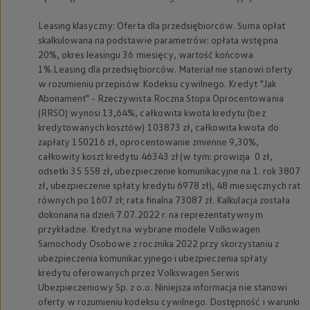
Leasing klasyczny: Oferta dla przedsiębiorców. Suma opłat
skalkulowana na podstawie parametrów: opłata wstępna
20%, okres leasingu 36 miesięcy, wartość końcowa
1%.Leasing dla przedsiębiorców. Materiał nie stanowi oferty
w rozumieniu przepisów Kodeksu cywilnego. Kredyt "Jak
Abonament" - Rzeczywista Roczna Stopa Oprocentowania
(RRSO) wynosi 13,64%, całkowita kwota kredytu (bez
kredytowanych kosztów) 103873 zł, całkowita kwota do
zapłaty 150216 zł, oprocentowanie zmienne 9,30%,
całkowity koszt kredytu 46343 zł (w tym: prowizja 0 zł,
odsetki 35 558 zł, ubezpieczenie komunikacyjne na 1. rok 3807
zł, ubezpieczenie spłaty kredytu 6978 zł), 48 miesięcznych rat
równych po 1607 zł; rata finalna 73087 zł. Kalkulacja została
dokonana na dzień 7.07.2022 r. na reprezentatywnym
przykładzie. Kredyt na wybrane modele
Volkswagen
Samochody Osobowe z rocznika 2022 przy skorzystaniu z
ubezpieczenia komunikacyjnego i ubezpieczenia spłaty
kredytu oferowanych przez
Volkswagen
Serwis
Ubezpieczeniowy Sp. z o.o. Niniejsza informacja nie stanowi
oferty w rozumieniu kodeksu cywilnego. Dostępność i warunki