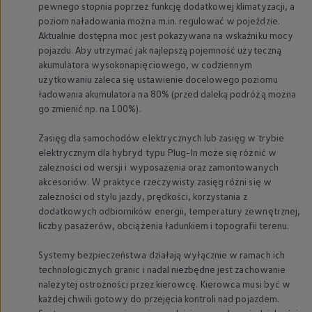
pewnego stopnia poprzez funkcję dodatkowej klimatyzacji, a
Nowy samochód krok po kroku – poradnik zaku
poziom naładowania można m.in. regulować w pojeździe.
Samochody ekonomiczne i ekologiczne
Aktualnie dostępna moc jest pokazywana na wskaźniku mocy
Technologie i bezpieczeństwo
Odwiedź Volkswagen Home
pojazdu. Aby utrzymać jak najlepszą pojemność użyteczną
Warto wybrać Volkswagena
akumulatora wysokonapięciowego, w codziennym
Infolinia Volkswagen
użytkowaniu zaleca się ustawienie docelowego poziomu
Podcast Elektrycznie Tematyczni
ładowania akumulatora na 80% (przed daleką podróżą można
Umów się na Serwis
go zmienić np. na 100%).
Newsletter ID.
Społeczność Volkswagena
Znajdź Dealera
Zasięg dla samochodów elektrycznych lub zasięg w trybie
Zapisz się na jazdę próbną
elektrycznym dla hybryd typu Plug-In może się różnić w
zależności od wersji i wyposażenia oraz zamontowanych
akcesoriów. W praktyce rzeczywisty zasięg różni się w
zależności od stylu jazdy, prędkości, korzystania z
dodatkowych odbiorników energii, temperatury zewnętrznej,
liczby pasażerów, obciążenia ładunkiem i topografii terenu.
Systemy bezpieczeństwa działają wyłącznie w ramach ich
technologicznych granic i nadal niezbędne jest zachowanie
należytej ostrożności przez kierowcę. Kierowca musi być w
każdej chwili gotowy do przejęcia kontroli nad pojazdem.