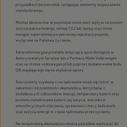
We Charge
przypadkach bezzwrotnie zastępując elementy wyposażenia
Strefa kierowcy
standardowego.
Elektroniczna Instrukcja Obsługi
Informacje dla klientów
Montaż akcesoriów w pojeździe może mieć wpływ na poziom
Informator o pojeździe
zużycia paliwa/energii, emisję CO2 lub zasięg oraz może
Gwarancje
nastąpić najwcześniej po pierwszej rejestracji pojazdu,
Lampki ostrzegawcze i sygnalizacyjne
Starsze modele i generacje – archiwum oraz da
wyłącznie na Państwa życzenie.
Certyfikaty
Wszystkie usługi
Karta informacyjna produktu dotycząca opon dostępna w
Oferty serwisowe
Autoryzowanym Serwisie lub u Partnera Marki
Volkswagen
Dla przyszłych użytkowników Volkswagena
oraz na stronie volkswagen.pl lub poprzez zeskanowanie kodu
Dla obecnych użytkowników Volkswagena
QR znajdującego się na etykiecie opony.
Sezonowe usługi serwisowe
Korzyści autoryzowanego serwisowania
Informacje dla warsztatów
Rzeczywisty uzyskany czas ładowania może się różnić w
Świat Volkswagena
zależności od pojemności akumulatora, korzystania z
Volkswagen Magazine
dodatkowych odbiorników energii, temperatury baterii oraz
Lifestyle
poziomu naładowania baterii i jej zużycia, warunków
Eksploatacja
atmosferycznych otoczenia, sprawności i mocy ładowarki
Samochody hybrydowe
SUV-y
oraz zużycia energii w czasie ładowania przez systemy.
Elektromobilność
Rozwój
Na temperaturę akumulatora można pośrednio wpływać do
Technologia