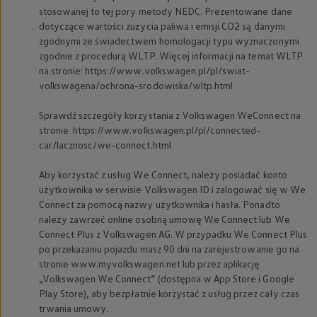
stosowanej to tej pory metody NEDC. Prezentowane dane
dotyczące wartości zużycia paliwa i emisji CO2 są danymi
zgodnymi ze świadectwem homologacji typu wyznaczonymi
zgodnie z procedurą WLTP. Więcej informacji na temat WLTP
na stronie: https://www.volkswagen.pl/pl/swiat-
volkswagena/ochrona-srodowiska/wltp.html
Sprawdź szczegóły korzystania z
Volkswagen
WeConnect na
stronie https://www.volkswagen.pl/pl/connected-
car/lacznosc/we-connect.html
Aby korzystać z usług We Connect, należy posiadać konto
użytkownika w serwisie
Volkswagen
ID i zalogować się w We
Connect za pomocą nazwy użytkownika i hasła. Ponadto
należy zawrzeć online osobną umowę We Connect lub We
Connect Plus z
Volkswagen
AG. W przypadku We Connect Plus
po przekazaniu pojazdu masz 90 dni na zarejestrowanie go na
stronie www.myvolkswagen.net lub przez aplikację
„
Volkswagen
We Connect” (dostępna w App Store i Google
Play Store), aby bezpłatnie korzystać z usług przez cały czas
trwania umowy.