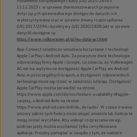
Parlamentu Europejskiego i Rady (UE) 2023/2854 z
13.12.2023 r. w sprawie zharmonizowanych przepisów
dotyczących sprawiedliwego dostępu do danych i ich
wykorzystywania oraz w sprawie zmiany rozporządzenia
(UE) 2017/2394 i dyrektywy (UE) 2020/1828 (akt w sprawie
danych) dostępne są:
https://www.volkswagen.pl/pl/eu-data-act.html
App-Connect zasadniczo umożliwia korzystanie z technologii
Apple CarPlay i Android Auto. Za powyższe dwie technologie
odpowiadają firmy Apple i Google, co oznacza, że
Volkswagen
AG nie ma wpływu na dostępność Apple CarPlay ani Android
Auto w poszczególnych krajach, a dostępność odpowiednich
technologii może się różnić w zależności od kraju. Dostępność
Apple CarPlay można sprawdzić na stronie
https://www.apple.com/de/ios/feature-availability/#apple-
carplay, a Android Auto na stronie
https://www.android.com/intl/de_de/auto/. W czasie trwania
umowy zakres tych funkcji może ulegać zmianom lub funkcje te
mogą zostać wycofane. Aby uniknąć rozpraszania uwagi,
podczas jazdy można uruchamiać tylko certyfikowane
aplikacje. Prosimy pamiętać w związku z tym, że niektóre