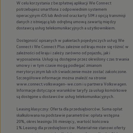
W celu korzystania z bezpłatnej aplikacji We Connect
potrzebujesz smartfona z odpowiednim systemem
operacyjnym iOS lub Android oraz karty SIM z opcją transmisji
danych z istniejącą lub odrębną umową zawartą między
dostawcą usług telekomunikacyjnych a użytkownikiem.
Dostępność opisanych w pakietach pojedynczych usług We
Connect i We Connect Plus zależnie od kraju może się różnić w
zależności od kraju i zależy zarówno od pojazdu, jak i
wyposażenia. Usługi są dostępne przez określony czas trwania
umowy i w tym czasie mogą podlegać zmianom
merytorycznym lub ich świadczenie może zostać zakończone.
Szczegółowe informacje można znaleźć na stronie
www.connect.volkswagen-we.com i u partnera
Volkswagen
.
Informacje dotyczące warunków taryfy za usługi komórkowe
są dostępne u dostawców usług telekomunikacyjnych.
Leasing klasyczny: Oferta dla przedsiębiorców. Suma opłat
skalkulowana na podstawie parametrów: opłata wstępna
20%, okres leasingu 36 miesięcy, wartość końcowa
1%.Leasing dla przedsiębiorców. Materiał nie stanowi oferty