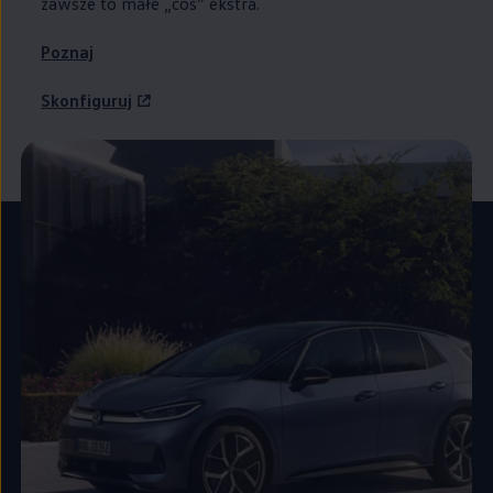
zawsze to małe „coś” ekstra.
Poznaj
Skonfiguruj