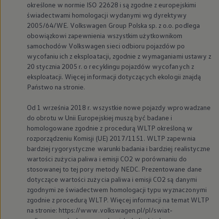
określone w normie ISO 22628 i są zgodne z europejskimi
świadectwami homologacji wydanymi wg dyrektywy
2005/64/WE.
Volkswagen
Group Polska sp. z o.o. podlega
obowiązkowi zapewnienia wszystkim użytkownikom
samochodów
Volkswagen
sieci odbioru pojazdów po
wycofaniu ich z eksploatacji, zgodnie z wymaganiami ustawy z
20 stycznia 2005 r. o recyklingu pojazdów wycofanych z
eksploatacji. Więcej informacji dotyczących ekologii znajdą
Państwo na stronie.
Od 1 września 2018 r. wszystkie nowe pojazdy wprowadzane
do obrotu w Unii Europejskiej muszą być badane i
homologowane zgodnie z procedurą WLTP określoną w
rozporządzeniu Komisji (UE) 2017/1151. WLTP zapewnia
bardziej rygorystyczne warunki badania i bardziej realistyczne
wartości zużycia paliwa i emisji CO2 w porównaniu do
stosowanej to tej pory metody NEDC. Prezentowane dane
dotyczące wartości zużycia paliwa i emisji CO2 są danymi
zgodnymi ze świadectwem homologacji typu wyznaczonymi
zgodnie z procedurą WLTP. Więcej informacji na temat WLTP
na stronie: https://www.volkswagen.pl/pl/swiat-