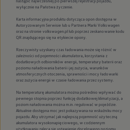
nastąpić najwcześniej po pierwszej rejestracji pojazdu,
Nowy samochód krok po kroku – poradnik zaku
wyłącznie na Państwa życzenie.
Samochody ekonomiczne i ekologiczne
Technologie i bezpieczeństwo
Karta informacyjna produktu dotycząca opon dostępna w
Odwiedź Volkswagen Home
Autoryzowanym Serwisie lub u Partnera Marki
Volkswagen
Warto wybrać Volkswagena
Infolinia Volkswagen
oraz na stronie volkswagen.pl lub poprzez zeskanowanie kodu
Podcast Elektrycznie Tematyczni
QR znajdującego się na etykiecie opony.
Umów się na Serwis
Newsletter ID.
Rzeczywisty uzyskany czas ładowania może się różnić w
Społeczność Volkswagena
zależności od pojemności akumulatora, korzystania z
Znajdź Dealera
dodatkowych odbiorników energii, temperatury baterii oraz
Zapisz się na jazdę próbną
poziomu naładowania baterii i jej zużycia, warunków
atmosferycznych otoczenia, sprawności i mocy ładowarki
oraz zużycia energii w czasie ładowania przez systemy.
Na temperaturę akumulatora można pośrednio wpływać do
pewnego stopnia poprzez funkcję dodatkowej klimatyzacji, a
poziom naładowania można m.in. regulować w pojeździe.
Aktualnie dostępna moc jest pokazywana na wskaźniku mocy
pojazdu. Aby utrzymać jak najlepszą pojemność użyteczną
akumulatora wysokonapięciowego, w codziennym
użytkowaniu zaleca się ustawienie docelowego poziomu