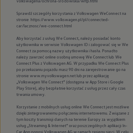
volkswagena/ochrona-srodowiska/wltp.html
Sprawdź szczegóły korzystania z
Volkswagen
WeConnect na
stronie https://www.volkswagen.pl/pl/connected-
car/lacznosc/we-connect.html
Aby korzystać z usług We Connect, należy posiadać konto
użytkownika w serwisie
Volkswagen
ID i zalogować się w We
Connect za pomocą nazwy użytkownika i hasła. Ponadto
należy zawrzeć online osobną umowę We Connect lub We
Connect Plus z
Volkswagen
AG. W przypadku We Connect Plus
po przekazaniu pojazdu masz 90 dni na zarejestrowanie go na
stronie www.myvolkswagen.net lub przez aplikację
„
Volkswagen
We Connect” (dostępna w App Store i Google
Play Store), aby bezpłatnie korzystać z usług przez cały czas
trwania umowy.
Korzystanie z mobilnych usług online We Connect jest możliwe
dzięki zintegrowanemu połączeniu internetowemu. Związane z
tym koszty transmisji danych na terenie Europy za wyjątkiem
usług „Streaming & Internet” oraz poszczególnych aplikacji In-
Car App ponosi
Volkswagen
AG w ramach zasięgu sieci. W celu