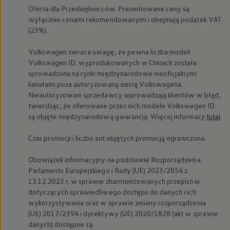
Oferta dla Przedsiębiorców. Prezentowane ceny są
wyłącznie cenami rekomendowanymi i obejmują podatek VAT
(23%).
Volkswagen
zwraca uwagę, że pewna liczba modeli
Volkswagen
ID. wyprodukowanych w Chinach została
sprowadzona na rynki międzynarodowe nieoficjalnymi
kanałami poza autoryzowaną siecią Volkswagena.
Nieautoryzowani sprzedawcy wprowadzają klientów w błąd,
twierdząc, że oferowane przez nich modele
Volkswagen
ID.
są objęte międzynarodową gwarancją. Więcej informacji
tutaj
.
Czas promocji i liczba aut objętych promocją ograniczona.
Obowiązek informacyjny na podstawie Rozporządzenia
Parlamentu Europejskiego i Rady (UE) 2023/2854 z
13.12.2023 r. w sprawie zharmonizowanych przepisów
dotyczących sprawiedliwego dostępu do danych i ich
wykorzystywania oraz w sprawie zmiany rozporządzenia
(UE) 2017/2394 i dyrektywy (UE) 2020/1828 (akt w sprawie
danych) dostępne są: