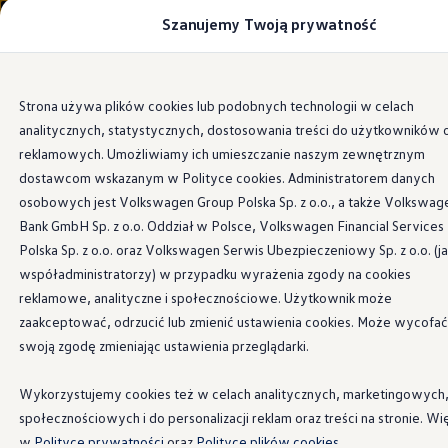
Szanujemy Twoją prywatność
Modele i konfigurator
Porównaj modele
Certyfikowane używane
Volkswagen dla biznesu
Przejdź
Przejdź do
Auta dostępne od ręki
Strona używa plików cookies lub podobnych technologii w celach
głównej
do
Cenniki
analitycznych, statystycznych, dostosowania treści do użytkowników 
zawartości
stopki
Information
Modele elektryczne i elektromobilność
Modele elektryczne
reklamowych. Umożliwiamy ich umieszczanie naszym zewnętrznym
Modele elektryczne
dostawcom wskazanym w Polityce cookies. Administratorem danych
Samochody hybrydowe
osobowych jest Volkswagen Group Polska Sp. z o.o., a także Volkswag
Przyszłe modele i auta koncepcyjne
ID.7 GTX
ID.4 GTX Xtreme
Bank GmbH Sp. z o.o. Oddział w Polsce, Volkswagen Financial Services
ID.5 GTX “Xcite”
Polska Sp. z o.o. oraz Volkswagen Serwis Ubezpieczeniowy Sp. z o.o. (j
Nowy ID. Polo GTI
współadministratorzy) w przypadku wyrażenia zgody na cookies
Ładowanie i zasięg
ID.7 GTX to nowa definicja elektrycznych emocji –
Ładowanie samochodu elektrycznego w domu –
reklamowe, analityczne i społecznościowe. Użytkownik może
odważny design, nowoczesne technologie i sportowy
Ładowanie samochodu elektrycznego w trasie – 
zaakceptować, odrzucić lub zmienić ustawienia cookies. Może wycofać
Zasięg samochodów elektrycznych
duch w jednym.
swoją zgodę zmieniając ustawienia przeglądarki.
Sposoby płatności
Symulator zasięgu i ładowania
Dzięki mocy systemowej aż
340 KM
i napędowi na cztery
Korzyści i koszty
Wykorzystujemy cookies też w celach analitycznych, marketingowych
koła, ten elektryczny fastback przyspiesza od
0 do 100
Koszty utrzymania
społecznościowych i do personalizacji reklam oraz treści na stronie. Wi
Leasing
km/h
w zaledwie
5,4 sekundy
. Osiągi, które nie tylko
Najem
w
Polityce prywatności
oraz
Polityce plików cookies.