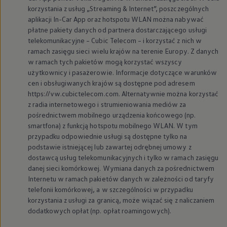
korzystania z usług „Streaming & Internet”, poszczególnych
aplikacji In-Car App oraz hotspotu WLAN można nabywać
płatne pakiety danych od partnera dostarczającego usługi
telekomunikacyjne – Cubic Telecom – i korzystać z nich w
ramach zasięgu sieci wielu krajów na terenie Europy. Z danych
w ramach tych pakietów mogą korzystać wszyscy
użytkownicy i pasażerowie. Informacje dotyczące warunków
cen i obsługiwanych krajów są dostępne pod adresem
https://vw.cubictelecom.com. Alternatywnie można korzystać
z radia internetowego i strumieniowania mediów za
pośrednictwem mobilnego urządzenia końcowego (np.
smartfona) z funkcją hotspotu mobilnego WLAN. W tym
przypadku odpowiednie usługi są dostępne tylko na
podstawie istniejącej lub zawartej odrębnej umowy z
dostawcą usług telekomunikacyjnych i tylko w ramach zasięgu
danej sieci komórkowej. Wymiana danych za pośrednictwem
Internetu w ramach pakietów danych w zależności od taryfy
telefonii komórkowej, a w szczególności w przypadku
korzystania z usługi za granicą, może wiązać się z naliczaniem
dodatkowych opłat (np. opłat roamingowych).