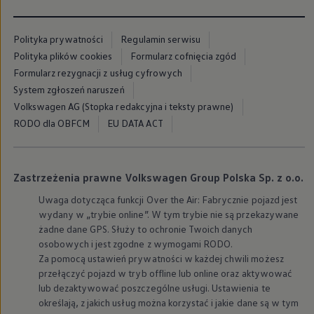
Modele sportowe
Leasing i najem dla firm
Leasing
Polityka prywatności
Regulamin serwisu
Najem
Polityka plików cookies
Formularz cofnięcia zgód
Finansowanie aut używanych
Finansowanie dla firm
Formularz rezygnacji z usług cyfrowych
Kalkulator finansowy
System zgłoszeń naruszeń
Kredyt i najem
Volkswagen AG (Stopka redakcyjna i teksty prawne)
Kredyt
Najem
RODO dla OBFCM
EU DATA ACT
Finansowanie aut używanych
Kalkulator finansowy
Ubezpieczenia i gwarancje
Ubezpieczenia komunikacyjne
Zastrzeżenia prawne Volkswagen Group Polska Sp. z o.o.
Ubezpieczenie GAP/RTI
Gwarancje
Uwaga dotycząca funkcji Over the Air: Fabrycznie pojazd jest
Zakup i finansowanie dla biznesu
wydany w „trybie online”. W tym trybie nie są przekazywane
Leasing dla biznesu
żadne dane GPS. Służy to ochronie Twoich danych
Mała flota
osobowych i jest zgodne z wymogami RODO.
Duża flota
Za pomocą ustawień prywatności w każdej chwili możesz
Elektromobilność dla firm
Skonfiguruj Volkswagena
przełączyć pojazd w tryb offline lub online oraz aktywować
Poradnik kupującego
lub dezaktywować poszczególne usługi. Ustawienia te
Volkswagen dla biznesu
określają, z jakich usług można korzystać i jakie dane są w tym
Serwis, akcesoria i aktualizacje