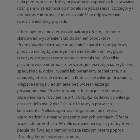
celu przetwarzane. Tryby prywatności i sposób ich ustawiania
myVolkswagen
różnią się w zależności od modelu i wyposażenia. Szczegóły i
Serwis i części
dodatkowe informacje można znaleźć w odpowiednim
Przegląd okresowy
Naprawy i przeglądy
rozdziale instrukcji pojazdu.
Olej silnikowy i płyny eksploatacyjne
Informujemy o możliwości aktualizacji oferty, co może
Koła i opony
Pomoc w razie wypadku i awarii
skutkować wycofaniem lub dodaniem produktów.
Serwis i części na raty
Przedstawione ilustracje mogą mieć charakter poglądowy,
Pakiet przeglądów dla Twojego Volkswagena
przez co nie będą wiernym odzwierciedleniem wyglądu
Badanie satysfakcji klienta – oceń nasz serwis i
rzeczywistego prezentowanych produktów. Wszelkie
Ubezpieczenie opon
prezentowane informacje, w szczególności zdjęcia, wykresy,
Akcesoria
specyfikacje, opisy, rysunki lub parametry techniczne, nie
Sklep online akcesoriów
Koła zimowe
stanowią oferty w rozumieniu Kodeksu cywilnego oraz nie są
Personalizacja
wiążące i mogą ulec zmianie bez wcześniejszego
Urządzenia ładujące
powiadomienia. Prezentowane informacje nie stanowią
Ochrona i pielęgnacja
zapewnienia w rozumieniu art. 556(1)§2 Kodeksu cywilnego
Akcesoria do poszczególnych modeli
oraz art. 43b ust. 2 pkt 2 lit. a-c Ustawy o prawach
Rozwiązania transportowe i bagażowe
konsumenta.
Volkswagen
zastrzega sobie możliwość
Elektronika i rozrywka
Usługi cyfrowe
wprowadzenia zmian w prezentowanych wersjach. Oferta
Aktualizacje oprogramowania, map i radia
ważna do odwołania. W celu upewnienia się, czy dany towar
Aplikacje Volkswagen, logowanie i sklep
pasuje do Twojego samochodu za każdym razem poproś
Znajdź usługi dla swojego modelu
Doradcę Serwisowego o pomoc.
Połączenie telefonu komórkowego z pojazdem