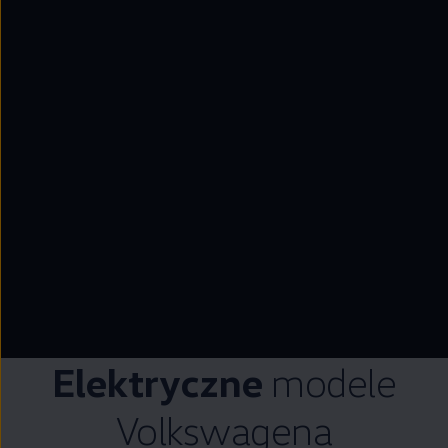
--:--
Pozostało, --:--
Elektryczne
modele
Volkswagena