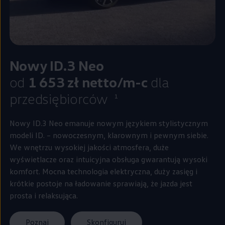
Nowy ID.3
Neo
od
1 653 zł netto/m-c
dla
przedsiębiorców
1
Nowy ID.3 Neo emanuje nowym językiem stylistycznym
modeli ID. – nowoczesnym, klarownym i pewnym siebie.
We wnętrzu wysokiej jakości atmosfera, duże
wyświetlacze oraz intuicyjna obsługa gwarantują wysoki
komfort. Mocna technologia elektryczna, duży zasięg i
krótkie postoje na ładowanie sprawiają, że jazda jest
prosta i relaksująca.
Poznaj
Skonfiguruj