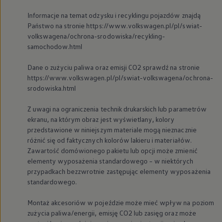
We Charge
Informacje na temat odzysku i recyklingu pojazdów znajdą
Strefa kierowcy
Elektroniczna Instrukcja Obsługi
Państwo na stronie https://www.volkswagen.pl/pl/swiat-
Informacje dla klientów
volkswagena/ochrona-srodowiska/recykling-
Informator o pojeździe
samochodow.html
Gwarancje
Lampki ostrzegawcze i sygnalizacyjne
Dane o zużyciu paliwa oraz emisji CO2 sprawdź na stronie
Starsze modele i generacje – archiwum oraz da
https://www.volkswagen.pl/pl/swiat-volkswagena/ochrona-
Certyfikaty
Wszystkie usługi
srodowiska.html
Oferty serwisowe
Dla przyszłych użytkowników Volkswagena
Z uwagi na ograniczenia technik drukarskich lub parametrów
Dla obecnych użytkowników Volkswagena
ekranu, na którym obraz jest wyświetlany, kolory
Sezonowe usługi serwisowe
przedstawione w niniejszym materiale mogą nieznacznie
Korzyści autoryzowanego serwisowania
różnić się od faktycznych kolorów lakieru i materiałów.
Informacje dla warsztatów
Świat Volkswagena
Zawartość domówionego pakietu lub opcji może zmienić
Volkswagen Magazine
elementy wyposażenia standardowego – w niektórych
Lifestyle
przypadkach bezzwrotnie zastępując elementy wyposażenia
Eksploatacja
standardowego.
Samochody hybrydowe
SUV-y
Montaż akcesoriów w pojeździe może mieć wpływ na poziom
Elektromobilność
Rozwój
zużycia paliwa/energii, emisję CO2 lub zasięg oraz może
Technologia