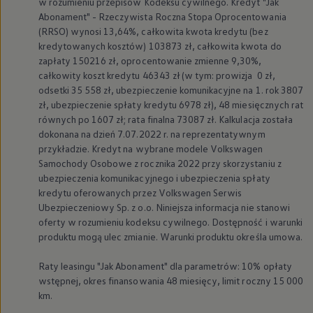
w rozumieniu przepisów Kodeksu cywilnego. Kredyt "Jak
Abonament" - Rzeczywista Roczna Stopa Oprocentowania
(RRSO) wynosi 13,64%, całkowita kwota kredytu (bez
kredytowanych kosztów) 103873 zł, całkowita kwota do
zapłaty 150216 zł, oprocentowanie zmienne 9,30%,
całkowity koszt kredytu 46343 zł (w tym: prowizja 0 zł,
odsetki 35 558 zł, ubezpieczenie komunikacyjne na 1. rok 3807
zł, ubezpieczenie spłaty kredytu 6978 zł), 48 miesięcznych rat
równych po 1607 zł; rata finalna 73087 zł. Kalkulacja została
dokonana na dzień 7.07.2022 r. na reprezentatywnym
przykładzie. Kredyt na wybrane modele
Volkswagen
Samochody Osobowe z rocznika 2022 przy skorzystaniu z
ubezpieczenia komunikacyjnego i ubezpieczenia spłaty
kredytu oferowanych przez
Volkswagen
Serwis
Ubezpieczeniowy Sp. z o.o. Niniejsza informacja nie stanowi
oferty w rozumieniu kodeksu cywilnego. Dostępność i warunki
produktu mogą ulec zmianie. Warunki produktu określa umowa.
Raty leasingu "Jak Abonament" dla parametrów: 10% opłaty
wstępnej, okres finansowania 48 miesięcy, limit roczny 15 000
km.