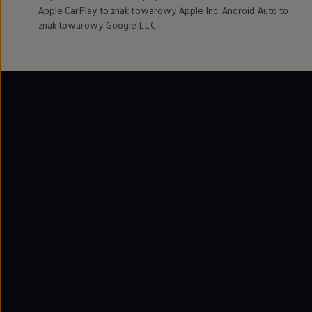
Apple CarPlay to znak towarowy Apple Inc. Android Auto to
znak towarowy Google LLC.