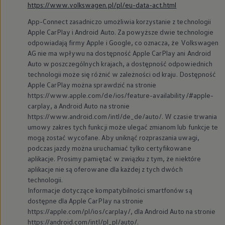
https://www.volkswagen.pl/pl/eu-data-act.html
App-Connect zasadniczo umożliwia korzystanie z technologii
Apple CarPlay i Android Auto. Za powyższe dwie technologie
odpowiadają firmy Apple i Google, co oznacza, że
Volkswagen
AG nie ma wpływu na dostępność Apple CarPlay ani Android
Auto w poszczególnych krajach, a dostępność odpowiednich
technologii może się różnić w zależności od kraju. Dostępność
Apple CarPlay można sprawdzić na stronie
https://www.apple.com/de/ios/feature-availability/#apple-
carplay, a Android Auto na stronie
https://www.android.com/intl/de_de/auto/. W czasie trwania
umowy zakres tych funkcji może ulegać zmianom lub funkcje te
mogą zostać wycofane. Aby uniknąć rozpraszania uwagi,
podczas jazdy można uruchamiać tylko certyfikowane
aplikacje. Prosimy pamiętać w związku z tym, że niektóre
aplikacje nie są oferowane dla każdej z tych dwóch
technologii.
Informacje dotyczące kompatybilności smartfonów są
dostępne dla Apple CarPlay na stronie
https://apple.com/pl/ios/carplay/, dla Android Auto na stronie
https://android.com/intl/pl_pl/auto/.