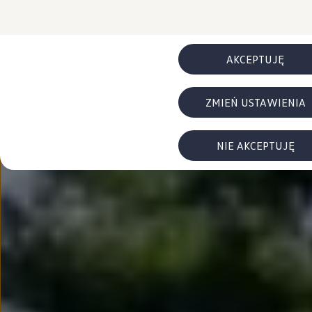
FAQ
Elektromobilność dla firm
Samochody elektryczne ID. – poznaj innowacyjną te
Baterie wysokonapięciowe aut elektrycznych –
Wyświetlacz head-up z rozszerzoną rzeczywist
AKCEPTUJĘ
System hamowania i odzyskiwanie energii
Pompa ciepła
ID. Sound – poznaj wyjątkowy dźwięk samoch
ZMIEŃ USTAWIENIA
Zrównoważony rozwój
Strategia Way to Zero
Pozyskiwanie surowców przez recykling
BlueMotion Technologies
NIE AKCEPTUJĘ
Dane o emisji CO₂
WLTP – zużycie paliwa i emisja CO₂
Recykling samochodów
Recykling baterii i akumulatorów
Oprogramowanie i łączność
ID. Software 6
ID. Software i aktualizacje
Interfejs do Twojego ID.
Zakup, finansowanie i ubezpieczenia
Oferty promocyjne
Promocje na nowe samochody – SUV-y, modele I
Oferty nowych i używanych aut
Kredyt, leasing, najem