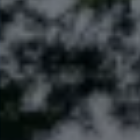
myVolkswagen
Serwis i części
Przegląd okresowy
Naprawy i przeglądy
Olej silnikowy i płyny eksploatacyjne
Koła i opony
Pomoc w razie wypadku i awarii
Serwis i części na raty
Pakiet przeglądów dla Twojego Volkswagena
Badanie satysfakcji klienta – oceń nasz serwis i
Ubezpieczenie opon
Akcesoria
Sklep online akcesoriów
Koła zimowe
Personalizacja
Urządzenia ładujące
Ochrona i pielęgnacja
Akcesoria do poszczególnych modeli
Rozwiązania transportowe i bagażowe
Elektronika i rozrywka
Usługi cyfrowe
Aktualizacje oprogramowania, map i radia
Aplikacje Volkswagen, logowanie i sklep
Znajdź usługi dla swojego modelu
Połączenie telefonu komórkowego z pojazdem