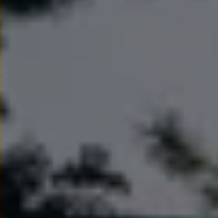
We Charge
Strefa kierowcy
Elektroniczna Instrukcja Obsługi
Informacje dla klientów
Informator o pojeździe
Gwarancje
Lampki ostrzegawcze i sygnalizacyjne
Starsze modele i generacje – archiwum oraz da
Certyfikaty
Wszystkie usługi
Oferty serwisowe
Dla przyszłych użytkowników Volkswagena
Dla obecnych użytkowników Volkswagena
Sezonowe usługi serwisowe
Korzyści autoryzowanego serwisowania
Informacje dla warsztatów
Świat Volkswagena
Volkswagen Magazine
Lifestyle
Eksploatacja
Samochody hybrydowe
SUV-y
Elektromobilność
Rozwój
Technologia