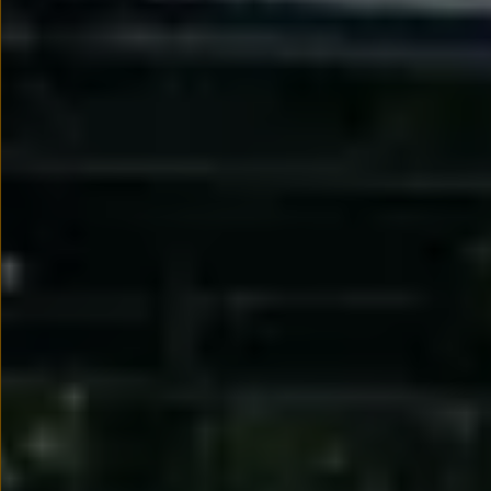
Nowy samochód krok po kroku – poradnik zaku
Samochody ekonomiczne i ekologiczne
Technologie i bezpieczeństwo
Odwiedź Volkswagen Home
Warto wybrać Volkswagena
Infolinia Volkswagen
Podcast Elektrycznie Tematyczni
Umów się na Serwis
Newsletter ID.
Społeczność Volkswagena
Znajdź Dealera
Zapisz się na jazdę próbną