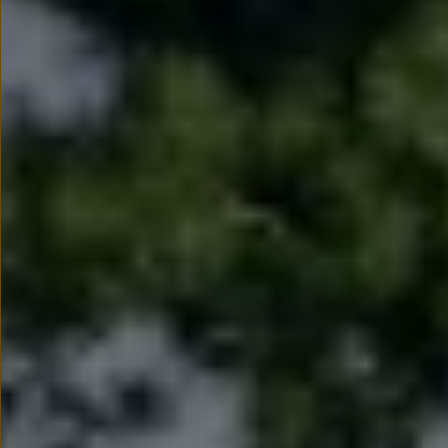
Modele sportowe
Leasing i najem dla firm
Leasing
Najem
Finansowanie aut używanych
Finansowanie dla firm
Kalkulator finansowy
Kredyt i najem
Kredyt
Najem
Finansowanie aut używanych
Kalkulator finansowy
Ubezpieczenia i gwarancje
Ubezpieczenia komunikacyjne
Ubezpieczenie GAP/RTI
Gwarancje
Zakup i finansowanie dla biznesu
Leasing dla biznesu
Mała flota
Duża flota
Elektromobilność dla firm
Skonfiguruj Volkswagena
Poradnik kupującego
Volkswagen dla biznesu
Serwis, akcesoria i aktualizacje