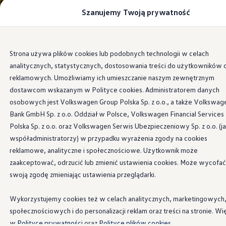
Szanujemy Twoją prywatność
Modele i konfigurator
Porównaj modele
Certyfikowane używane
Volkswagen dla biznesu
Przejdź
Przejdź do
Auta dostępne od ręki
Strona używa plików cookies lub podobnych technologii w celach
głównej
do
Cenniki
analitycznych, statystycznych, dostosowania treści do użytkowników 
zawartości
stopki
Modele elektryczne i elektromobilność
Modele elektryczne
reklamowych. Umożliwiamy ich umieszczanie naszym zewnętrznym
Modele elektryczne
dostawcom wskazanym w Polityce cookies. Administratorem danych
Samochody hybrydowe
osobowych jest Volkswagen Group Polska Sp. z o.o., a także Volkswag
Przyszłe modele i auta koncepcyjne
ID.4 GTX Xtreme
Bank GmbH Sp. z o.o. Oddział w Polsce, Volkswagen Financial Services
ID.5 GTX “Xcite”
Polska Sp. z o.o. oraz Volkswagen Serwis Ubezpieczeniowy Sp. z o.o. (j
Nowy ID. Polo GTI
współadministratorzy) w przypadku wyrażenia zgody na cookies
Ładowanie i zasięg
Ładowanie samochodu elektrycznego w domu –
reklamowe, analityczne i społecznościowe. Użytkownik może
Ładowanie samochodu elektrycznego w trasie – 
zaakceptować, odrzucić lub zmienić ustawienia cookies. Może wycofać
Zasięg samochodów elektrycznych
swoją zgodę zmieniając ustawienia przeglądarki.
Sposoby płatności
Symulator zasięgu i ładowania
Korzyści i koszty
Wykorzystujemy cookies też w celach analitycznych, marketingowych
Koszty utrzymania
społecznościowych i do personalizacji reklam oraz treści na stronie. Wi
Leasing
Najem
w
Polityce prywatności
oraz
Polityce plików cookies.