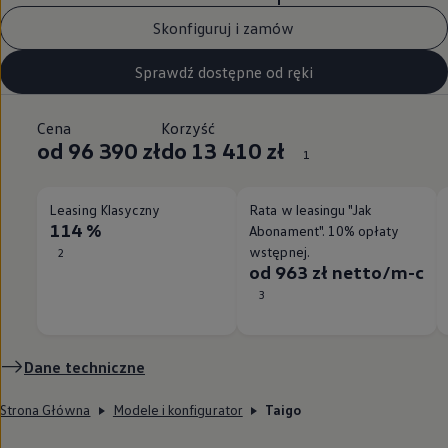
Skonfiguruj i zamów
Sprawdź dostępne od ręki
Cena
Korzyść
od 96 390 zł
do 13 410 zł
1
Leasing Klasyczny
Rata w leasingu "Jak
114 %
Abonament". 10% opłaty
wstępnej.
2
od 963 zł netto/m-c
3
Dane techniczne
Strona Główna
Modele i konfigurator
Taigo