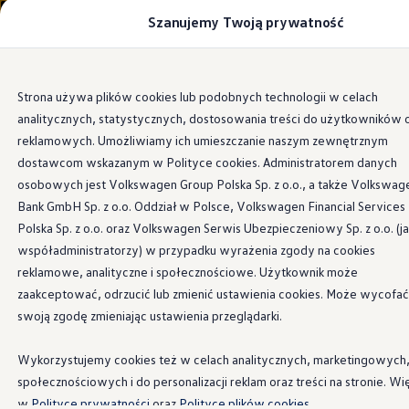
Szanujemy Twoją prywatność
Modele i konfigurator
Porównaj modele
Certyfikowane używane
Volkswagen dla biznesu
Przejdź
Przejdź do
Auta dostępne od ręki
Strona używa plików cookies lub podobnych technologii w celach
głównej
do
Cenniki
analitycznych, statystycznych, dostosowania treści do użytkowników 
zawartości
stopki
Modele elektryczne i elektromobilność
Modele elektryczne
reklamowych. Umożliwiamy ich umieszczanie naszym zewnętrznym
Modele elektryczne
dostawcom wskazanym w Polityce cookies. Administratorem danych
Samochody hybrydowe
osobowych jest Volkswagen Group Polska Sp. z o.o., a także Volkswag
Przyszłe modele i auta koncepcyjne
ID.4 GTX Xtreme
Bank GmbH Sp. z o.o. Oddział w Polsce, Volkswagen Financial Services
ID.5 GTX “Xcite”
Polska Sp. z o.o. oraz Volkswagen Serwis Ubezpieczeniowy Sp. z o.o. (j
Nowy ID. Polo GTI
współadministratorzy) w przypadku wyrażenia zgody na cookies
Ładowanie i zasięg
Ładowanie samochodu elektrycznego w domu –
reklamowe, analityczne i społecznościowe. Użytkownik może
Ładowanie samochodu elektrycznego w trasie – 
zaakceptować, odrzucić lub zmienić ustawienia cookies. Może wycofać
Zasięg samochodów elektrycznych
swoją zgodę zmieniając ustawienia przeglądarki.
Sposoby płatności
Symulator zasięgu i ładowania
Korzyści i koszty
Wykorzystujemy cookies też w celach analitycznych, marketingowych
Koszty utrzymania
społecznościowych i do personalizacji reklam oraz treści na stronie. Wi
Leasing
Najem
w
Polityce prywatności
oraz
Polityce plików cookies.