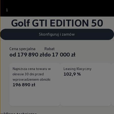
--:--
1
Pozostało, --:--
Golf GTI EDITION 50
Skonfiguruj i zamów
Cena specjalna
Rabat
od 179 890 zł
do 17 000 zł
Najniższa cena towaru w
Leasing Klasyczny
102,9 %
okresie 30 dni przed
wprowadzeniem obniżki
196 890 zł
Dane techniczne