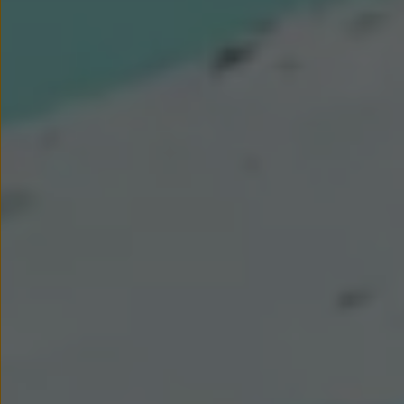
myVolkswagen
Serwis i części
Przegląd okresowy
Naprawy i przeglądy
Olej silnikowy i płyny eksploatacyjne
Koła i opony
Pomoc w razie wypadku i awarii
Serwis i części na raty
Pakiet przeglądów dla Twojego Volkswagena
Badanie satysfakcji klienta – oceń nasz serwis i
Ubezpieczenie opon
Akcesoria
Sklep online akcesoriów
Koła zimowe
Personalizacja
Urządzenia ładujące
Ochrona i pielęgnacja
Akcesoria do poszczególnych modeli
Rozwiązania transportowe i bagażowe
Elektronika i rozrywka
Usługi cyfrowe
Aktualizacje oprogramowania, map i radia
Aplikacje Volkswagen, logowanie i sklep
Znajdź usługi dla swojego modelu
Połączenie telefonu komórkowego z pojazdem