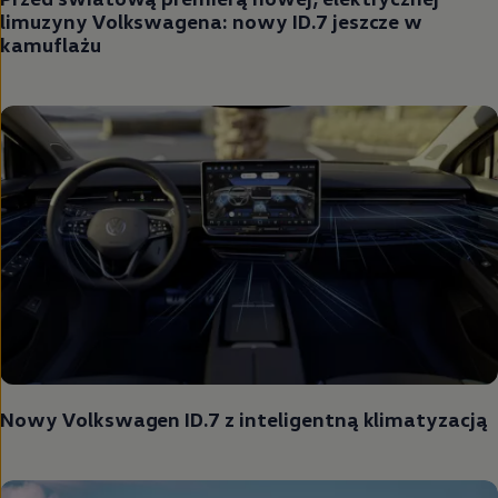
limuzyny Volkswagena: nowy ID.7 jeszcze w
kamuflażu
Nowy
Volkswagen
ID.7 z inteligentną klimatyzacją