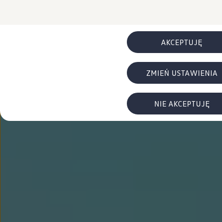
FAQ
Elektromobilność dla firm
Samochody elektryczne ID. – poznaj innowacyjną te
Baterie wysokonapięciowe aut elektrycznych –
Wyświetlacz head-up z rozszerzoną rzeczywist
AKCEPTUJĘ
System hamowania i odzyskiwanie energii
Pompa ciepła
ID. Sound – poznaj wyjątkowy dźwięk samoch
ZMIEŃ USTAWIENIA
Zrównoważony rozwój
Strategia Way to Zero
Pozyskiwanie surowców przez recykling
BlueMotion Technologies
NIE AKCEPTUJĘ
Dane o emisji CO₂
WLTP – zużycie paliwa i emisja CO₂
Recykling samochodów
Recykling baterii i akumulatorów
Oprogramowanie i łączność
ID. Software 6
ID. Software i aktualizacje
Interfejs do Twojego ID.
Zakup, finansowanie i ubezpieczenia
Oferty promocyjne
Promocje na nowe samochody – SUV-y, modele I
Oferty nowych i używanych aut
Kredyt, leasing, najem