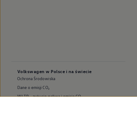
Volkswagen w Polsce i na świecie
Ochrona Środowiska
Dane o emisji CO₂
WLTP – zużycie paliwa i emisja CO₂
Zaktualizuj nawigację
Informacje dla warsztatów
Volkswagen Home
Oferty specjalne na samochody elektryczne