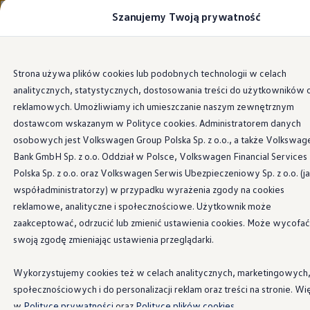
Szanujemy Twoją prywatność
Modele i konfigurator
Porównaj modele
Certyfikowane używane
Volkswagen dla biznesu
Przejdź
Przejdź do
Auta dostępne od ręki
Strona używa plików cookies lub podobnych technologii w celach
głównej
do
Cenniki
analitycznych, statystycznych, dostosowania treści do użytkowników 
zawartości
stopki
Modele elektryczne i elektromobilność
Modele elektryczne
reklamowych. Umożliwiamy ich umieszczanie naszym zewnętrznym
Modele elektryczne
dostawcom wskazanym w Polityce cookies. Administratorem danych
Samochody hybrydowe
osobowych jest Volkswagen Group Polska Sp. z o.o., a także Volkswag
Przyszłe modele i auta koncepcyjne
ID.4 GTX Xtreme
Bank GmbH Sp. z o.o. Oddział w Polsce, Volkswagen Financial Services
ID.5 GTX “Xcite”
Polska Sp. z o.o. oraz Volkswagen Serwis Ubezpieczeniowy Sp. z o.o. (j
Nowy ID. Polo GTI
współadministratorzy) w przypadku wyrażenia zgody na cookies
Ładowanie i zasięg
Ładowanie samochodu elektrycznego w domu –
reklamowe, analityczne i społecznościowe. Użytkownik może
Ładowanie samochodu elektrycznego w trasie – 
zaakceptować, odrzucić lub zmienić ustawienia cookies. Może wycofać
Zasięg samochodów elektrycznych
swoją zgodę zmieniając ustawienia przeglądarki.
Sposoby płatności
Symulator zasięgu i ładowania
Korzyści i koszty
Wykorzystujemy cookies też w celach analitycznych, marketingowych
Koszty utrzymania
społecznościowych i do personalizacji reklam oraz treści na stronie. Wi
Leasing
Najem
w
Polityce prywatności
oraz
Polityce plików cookies.