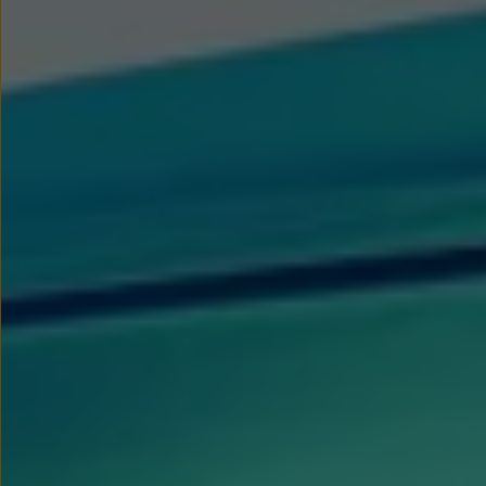
We Charge
Strefa kierowcy
Elektroniczna Instrukcja Obsługi
Informacje dla klientów
Informator o pojeździe
Gwarancje
Lampki ostrzegawcze i sygnalizacyjne
Starsze modele i generacje – archiwum oraz da
Certyfikaty
Wszystkie usługi
Oferty serwisowe
Dla przyszłych użytkowników Volkswagena
Dla obecnych użytkowników Volkswagena
Sezonowe usługi serwisowe
Korzyści autoryzowanego serwisowania
Informacje dla warsztatów
Świat Volkswagena
Volkswagen Magazine
Lifestyle
Eksploatacja
Samochody hybrydowe
SUV-y
Elektromobilność
Rozwój
Technologia