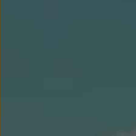
Modele sportowe
Leasing i najem dla firm
Leasing
Najem
Finansowanie aut używanych
Finansowanie dla firm
Kalkulator finansowy
Kredyt i najem
Kredyt
Najem
Finansowanie aut używanych
Kalkulator finansowy
Ubezpieczenia i gwarancje
Ubezpieczenia komunikacyjne
Ubezpieczenie GAP/RTI
Gwarancje
Zakup i finansowanie dla biznesu
Leasing dla biznesu
Mała flota
Duża flota
Elektromobilność dla firm
Skonfiguruj Volkswagena
Poradnik kupującego
Volkswagen dla biznesu
Serwis, akcesoria i aktualizacje