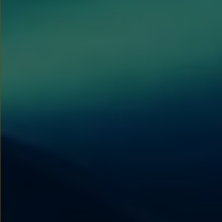
Nowy samochód krok po kroku – poradnik zaku
Samochody ekonomiczne i ekologiczne
Technologie i bezpieczeństwo
Odwiedź Volkswagen Home
Warto wybrać Volkswagena
Infolinia Volkswagen
Podcast Elektrycznie Tematyczni
Umów się na Serwis
Newsletter ID.
Społeczność Volkswagena
Znajdź Dealera
Zapisz się na jazdę próbną