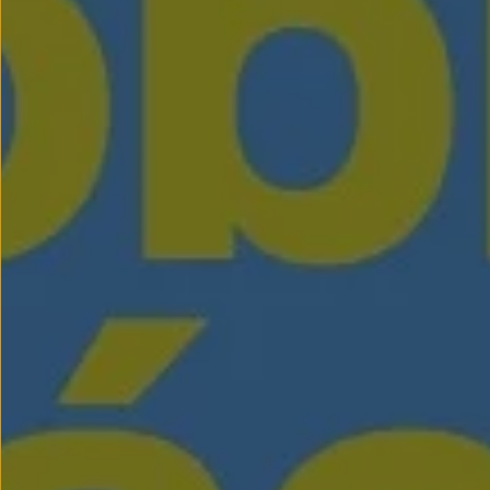
Nowy samochód krok po kroku – poradnik zaku
Samochody ekonomiczne i ekologiczne
Technologie i bezpieczeństwo
Odwiedź Volkswagen Home
Warto wybrać Volkswagena
Infolinia Volkswagen
Podcast Elektrycznie Tematyczni
Umów się na Serwis
Newsletter ID.
Społeczność Volkswagena
Znajdź Dealera
Zapisz się na jazdę próbną