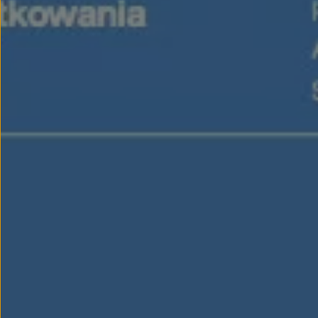
Modele sportowe
Leasing i najem dla firm
Leasing
Najem
Finansowanie aut używanych
Finansowanie dla firm
Kalkulator finansowy
Kredyt i najem
Kredyt
Najem
Finansowanie aut używanych
Kalkulator finansowy
Ubezpieczenia i gwarancje
Ubezpieczenia komunikacyjne
Ubezpieczenie GAP/RTI
Gwarancje
Zakup i finansowanie dla biznesu
Leasing dla biznesu
Mała flota
Duża flota
Elektromobilność dla firm
Skonfiguruj Volkswagena
Poradnik kupującego
Volkswagen dla biznesu
Serwis, akcesoria i aktualizacje