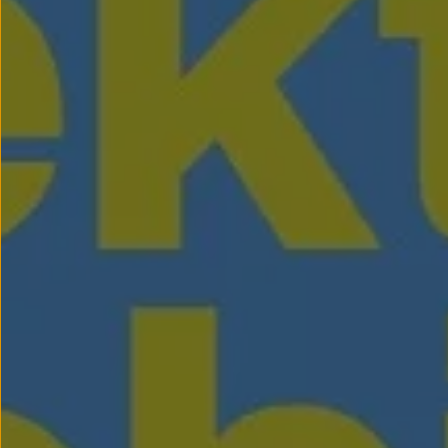
We Charge
Strefa kierowcy
Elektroniczna Instrukcja Obsługi
Informacje dla klientów
Informator o pojeździe
Gwarancje
Lampki ostrzegawcze i sygnalizacyjne
Starsze modele i generacje – archiwum oraz da
Certyfikaty
Wszystkie usługi
Oferty serwisowe
Dla przyszłych użytkowników Volkswagena
Dla obecnych użytkowników Volkswagena
Sezonowe usługi serwisowe
Korzyści autoryzowanego serwisowania
Informacje dla warsztatów
Świat Volkswagena
Volkswagen Magazine
Lifestyle
Eksploatacja
Samochody hybrydowe
SUV-y
Elektromobilność
Rozwój
Technologia