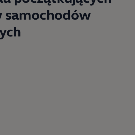
w samochodów
nych