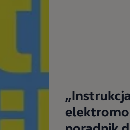
ne techniczne
„Instrukcj
elektromob
poradnik d