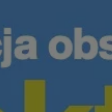
myVolkswagen
Serwis i części
Przegląd okresowy
Naprawy i przeglądy
Olej silnikowy i płyny eksploatacyjne
Koła i opony
Pomoc w razie wypadku i awarii
Serwis i części na raty
Pakiet przeglądów dla Twojego Volkswagena
Badanie satysfakcji klienta – oceń nasz serwis i
Ubezpieczenie opon
Akcesoria
Sklep online akcesoriów
Koła zimowe
Personalizacja
Urządzenia ładujące
Ochrona i pielęgnacja
Akcesoria do poszczególnych modeli
Rozwiązania transportowe i bagażowe
Elektronika i rozrywka
Usługi cyfrowe
Aktualizacje oprogramowania, map i radia
Aplikacje Volkswagen, logowanie i sklep
Znajdź usługi dla swojego modelu
Połączenie telefonu komórkowego z pojazdem