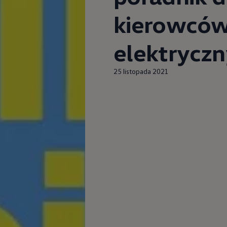
pu i finansowania
kierowcó
elektrycz
25 listopada 2021