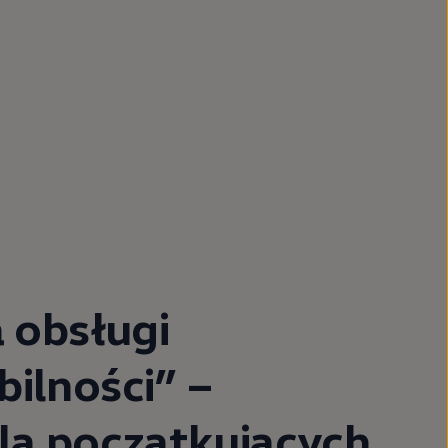
a obsługi
ilności” –
la początkujących