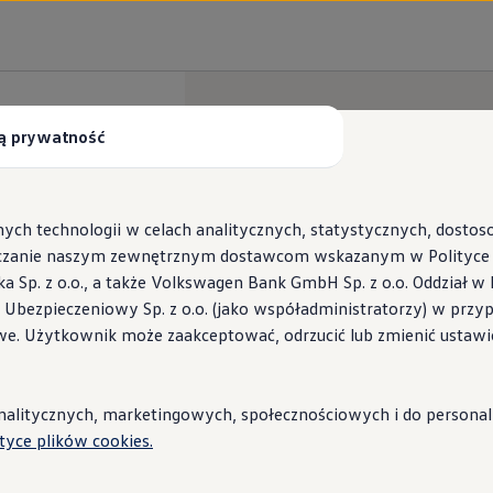
ą prywatność
ych technologii w celach analitycznych, statystycznych, dosto
czanie naszym zewnętrznym dostawcom wskazanym w Polityce c
Sp. z o.o., a także Volkswagen Bank GmbH Sp. z o.o. Oddział w 
s Ubezpieczeniowy Sp. z o.o. (jako współadministratorzy) w prz
 Wallbox ID.Charger
we. Użytkownik może zaakceptować, odrzucić lub zmienić ustawi
stacje i porady
litycznych, marketingowych, społecznościowych i do personaliza
ityce plików cookies.