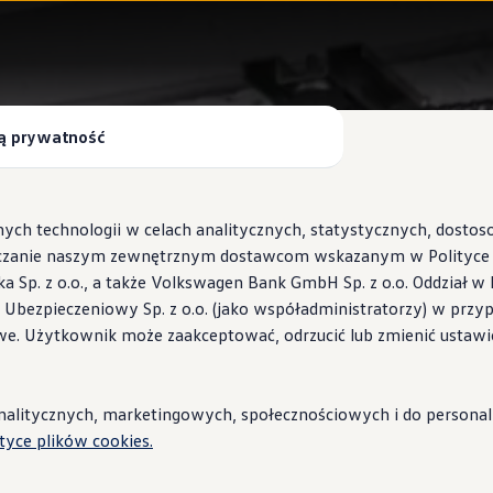
ą prywatność
ych technologii w celach analitycznych, statystycznych, dosto
czanie naszym zewnętrznym dostawcom wskazanym w Polityce c
Sp. z o.o., a także Volkswagen Bank GmbH Sp. z o.o. Oddział w 
s Ubezpieczeniowy Sp. z o.o. (jako współadministratorzy) w prz
 Wallbox ID.Charger
we. Użytkownik może zaakceptować, odrzucić lub zmienić ustawi
stacje i porady
litycznych, marketingowych, społecznościowych i do personaliza
ityce plików cookies.