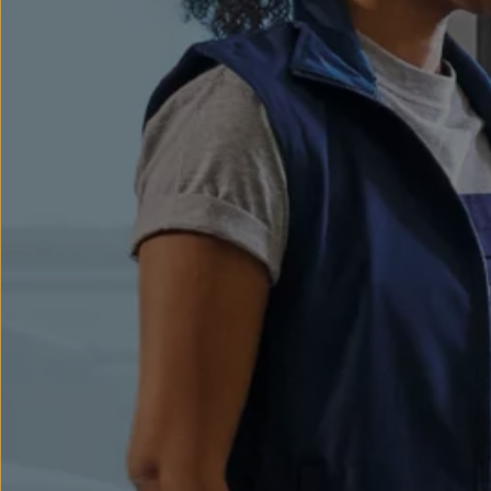
myVolkswagen
Serwis i części
Przegląd okresowy
Naprawy i przeglądy
Olej silnikowy i płyny eksploatacyjne
Koła i opony
Pomoc w razie wypadku i awarii
Serwis i części na raty
Pakiet przeglądów dla Twojego Volkswagena
Badanie satysfakcji klienta – oceń nasz serwis i
Ubezpieczenie opon
Akcesoria
Sklep online akcesoriów
Koła zimowe
Personalizacja
Urządzenia ładujące
Ochrona i pielęgnacja
Akcesoria do poszczególnych modeli
Rozwiązania transportowe i bagażowe
Elektronika i rozrywka
Usługi cyfrowe
Aktualizacje oprogramowania, map i radia
Aplikacje Volkswagen, logowanie i sklep
Znajdź usługi dla swojego modelu
Połączenie telefonu komórkowego z pojazdem