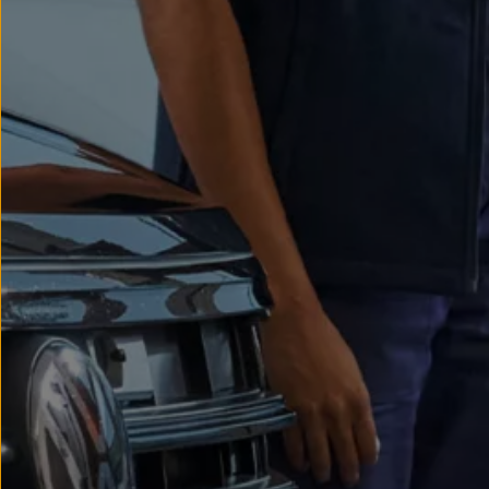
We Charge
Strefa kierowcy
Elektroniczna Instrukcja Obsługi
Informacje dla klientów
Informator o pojeździe
Gwarancje
Lampki ostrzegawcze i sygnalizacyjne
Starsze modele i generacje – archiwum oraz da
Certyfikaty
Wszystkie usługi
Oferty serwisowe
Dla przyszłych użytkowników Volkswagena
Dla obecnych użytkowników Volkswagena
Sezonowe usługi serwisowe
Korzyści autoryzowanego serwisowania
Informacje dla warsztatów
Świat Volkswagena
Volkswagen Magazine
Lifestyle
Eksploatacja
Samochody hybrydowe
SUV-y
Elektromobilność
Rozwój
Technologia