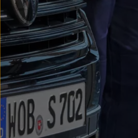
Nowy samochód krok po kroku – poradnik zaku
Samochody ekonomiczne i ekologiczne
Technologie i bezpieczeństwo
Odwiedź Volkswagen Home
Warto wybrać Volkswagena
Infolinia Volkswagen
Podcast Elektrycznie Tematyczni
Umów się na Serwis
Newsletter ID.
Społeczność Volkswagena
Znajdź Dealera
Zapisz się na jazdę próbną