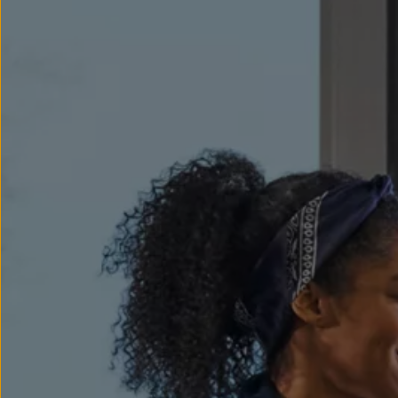
Modele sportowe
Leasing i najem dla firm
Leasing
Najem
Finansowanie aut używanych
Finansowanie dla firm
Kalkulator finansowy
Kredyt i najem
Kredyt
Najem
Finansowanie aut używanych
Kalkulator finansowy
Ubezpieczenia i gwarancje
Ubezpieczenia komunikacyjne
Ubezpieczenie GAP/RTI
Gwarancje
Zakup i finansowanie dla biznesu
Leasing dla biznesu
Mała flota
Duża flota
Elektromobilność dla firm
Skonfiguruj Volkswagena
Poradnik kupującego
Volkswagen dla biznesu
Serwis, akcesoria i aktualizacje