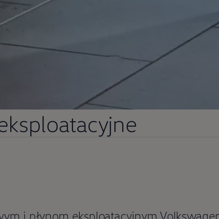
 eksploatacyjne
owym i płynom eksploatacyjnym
Volkswage