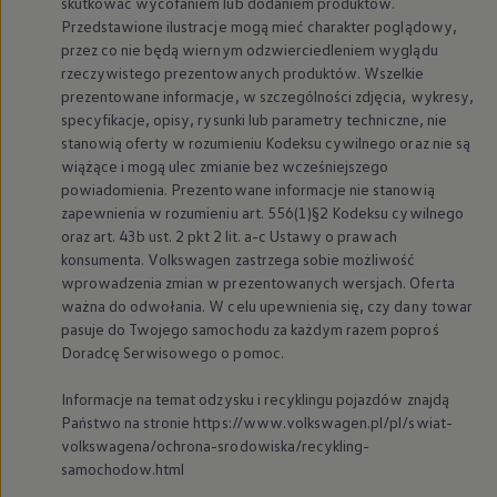
skutkować wycofaniem lub dodaniem produktów.
myVolkswagen
Przedstawione ilustracje mogą mieć charakter poglądowy,
Serwis i części
przez co nie będą wiernym odzwierciedleniem wyglądu
Przegląd okresowy
Naprawy i przeglądy
rzeczywistego prezentowanych produktów. Wszelkie
Olej silnikowy i płyny eksploatacyjne
prezentowane informacje, w szczególności zdjęcia, wykresy,
Koła i opony
specyfikacje, opisy, rysunki lub parametry techniczne, nie
Pomoc w razie wypadku i awarii
stanowią oferty w rozumieniu Kodeksu cywilnego oraz nie są
Serwis i części na raty
wiążące i mogą ulec zmianie bez wcześniejszego
Pakiet przeglądów dla Twojego Volkswagena
powiadomienia. Prezentowane informacje nie stanowią
Badanie satysfakcji klienta – oceń nasz serwis i
Ubezpieczenie opon
zapewnienia w rozumieniu art. 556(1)§2 Kodeksu cywilnego
Akcesoria
oraz art. 43b ust. 2 pkt 2 lit. a-c Ustawy o prawach
Sklep online akcesoriów
konsumenta.
Volkswagen
zastrzega sobie możliwość
Koła zimowe
wprowadzenia zmian w prezentowanych wersjach. Oferta
Personalizacja
ważna do odwołania. W celu upewnienia się, czy dany towar
Urządzenia ładujące
pasuje do Twojego samochodu za każdym razem poproś
Ochrona i pielęgnacja
Akcesoria do poszczególnych modeli
Doradcę Serwisowego o pomoc.
Rozwiązania transportowe i bagażowe
Elektronika i rozrywka
Informacje na temat odzysku i recyklingu pojazdów znajdą
Usługi cyfrowe
Państwo na stronie https://www.volkswagen.pl/pl/swiat-
Aktualizacje oprogramowania, map i radia
volkswagena/ochrona-srodowiska/recykling-
Aplikacje Volkswagen, logowanie i sklep
samochodow.html
Znajdź usługi dla swojego modelu
Połączenie telefonu komórkowego z pojazdem