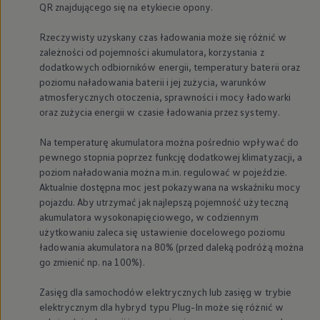
QR znajdującego się na etykiecie opony.
Nowy samochód krok po kroku – poradnik zaku
Samochody ekonomiczne i ekologiczne
Technologie i bezpieczeństwo
Rzeczywisty uzyskany czas ładowania może się różnić w
Odwiedź Volkswagen Home
zależności od pojemności akumulatora, korzystania z
Warto wybrać Volkswagena
dodatkowych odbiorników energii, temperatury baterii oraz
Infolinia Volkswagen
poziomu naładowania baterii i jej zużycia, warunków
Podcast Elektrycznie Tematyczni
atmosferycznych otoczenia, sprawności i mocy ładowarki
Umów się na Serwis
oraz zużycia energii w czasie ładowania przez systemy.
Newsletter ID.
Społeczność Volkswagena
Znajdź Dealera
Na temperaturę akumulatora można pośrednio wpływać do
Zapisz się na jazdę próbną
pewnego stopnia poprzez funkcję dodatkowej klimatyzacji, a
poziom naładowania można m.in. regulować w pojeździe.
Aktualnie dostępna moc jest pokazywana na wskaźniku mocy
pojazdu. Aby utrzymać jak najlepszą pojemność użyteczną
akumulatora wysokonapięciowego, w codziennym
użytkowaniu zaleca się ustawienie docelowego poziomu
ładowania akumulatora na 80% (przed daleką podróżą można
go zmienić np. na 100%).
Zasięg dla samochodów elektrycznych lub zasięg w trybie
elektrycznym dla hybryd typu Plug-In może się różnić w