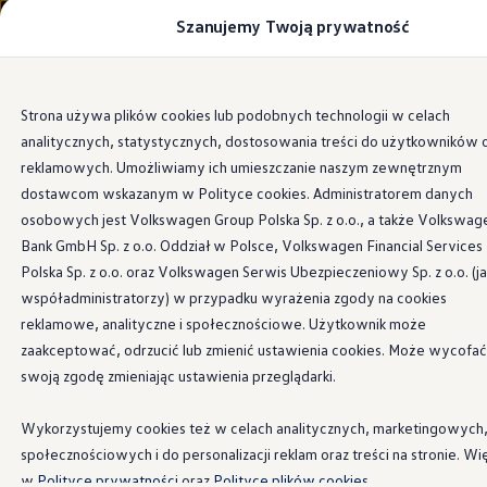
Szanujemy Twoją prywatność
Modele i konfigurator
Porównaj modele
Certyfikowane używane
Volkswagen dla biznesu
Przejdź
Przejdź do
Auta dostępne od ręki
Strona używa plików cookies lub podobnych technologii w celach
głównej
do
Cenniki
analitycznych, statystycznych, dostosowania treści do użytkowników 
zawartości
stopki
Information
Modele elektryczne i elektromobilność
Modele elektryczne
reklamowych. Umożliwiamy ich umieszczanie naszym zewnętrznym
Modele elektryczne
dostawcom wskazanym w Polityce cookies. Administratorem danych
Samochody hybrydowe
osobowych jest Volkswagen Group Polska Sp. z o.o., a także Volkswag
Przyszłe modele i auta koncepcyjne
Czy wiesz, że...
ID.4 GTX Xtreme
Bank GmbH Sp. z o.o. Oddział w Polsce, Volkswagen Financial Services
ID.5 GTX “Xcite”
Polska Sp. z o.o. oraz Volkswagen Serwis Ubezpieczeniowy Sp. z o.o. (j
Nowy ID. Polo GTI
współadministratorzy) w przypadku wyrażenia zgody na cookies
Ładowanie i zasięg
obok masy samochodu i prędkości, również
Ładowanie samochodu elektrycznego w domu –
reklamowe, analityczne i społecznościowe. Użytkownik może
jakość części odgrywa decydującą rolę w procesie
Ładowanie samochodu elektrycznego w trasie – 
zaakceptować, odrzucić lub zmienić ustawienia cookies. Może wycofać
Zasięg samochodów elektrycznych
hamowania,
swoją zgodę zmieniając ustawienia przeglądarki.
Sposoby płatności
klocki hamulcowe przy hamowaniu z pełną siłą
Symulator zasięgu i ładowania
Korzyści i koszty
są dociskane do tarcz hamulcowych ze średnią
Wykorzystujemy cookies też w celach analitycznych, marketingowych
Koszty utrzymania
siłą 1000 kg,
społecznościowych i do personalizacji reklam oraz treści na stronie. Wi
Leasing
Najem
w
Polityce prywatności
oraz
Polityce plików cookies.
podczas zjazdu ze wzniesienia klocki hamulcowe