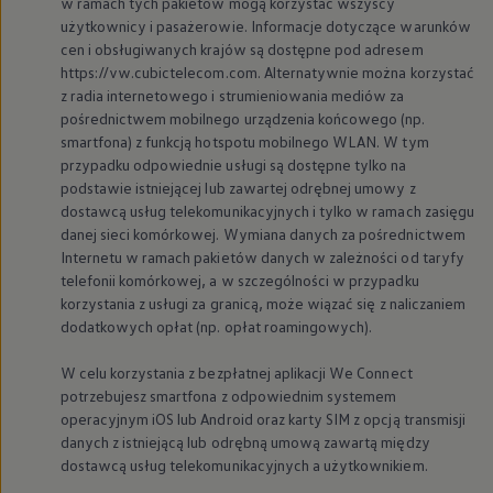
w ramach tych pakietów mogą korzystać wszyscy
użytkownicy i pasażerowie. Informacje dotyczące warunków
cen i obsługiwanych krajów są dostępne pod adresem
https://vw.cubictelecom.com. Alternatywnie można korzystać
z radia internetowego i strumieniowania mediów za
pośrednictwem mobilnego urządzenia końcowego (np.
smartfona) z funkcją hotspotu mobilnego WLAN. W tym
przypadku odpowiednie usługi są dostępne tylko na
podstawie istniejącej lub zawartej odrębnej umowy z
dostawcą usług telekomunikacyjnych i tylko w ramach zasięgu
danej sieci komórkowej. Wymiana danych za pośrednictwem
Internetu w ramach pakietów danych w zależności od taryfy
telefonii komórkowej, a w szczególności w przypadku
korzystania z usługi za granicą, może wiązać się z naliczaniem
dodatkowych opłat (np. opłat roamingowych).
W celu korzystania z bezpłatnej aplikacji We Connect
potrzebujesz smartfona z odpowiednim systemem
operacyjnym iOS lub Android oraz karty SIM z opcją transmisji
danych z istniejącą lub odrębną umową zawartą między
dostawcą usług telekomunikacyjnych a użytkownikiem.