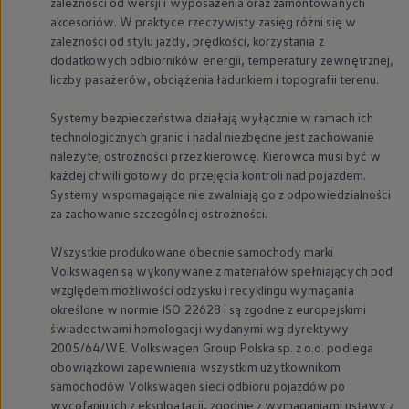
zależności od wersji i wyposażenia oraz zamontowanych
akcesoriów. W praktyce rzeczywisty zasięg różni się w
zależności od stylu jazdy, prędkości, korzystania z
dodatkowych odbiorników energii, temperatury zewnętrznej,
liczby pasażerów, obciążenia ładunkiem i topografii terenu.
Systemy bezpieczeństwa działają wyłącznie w ramach ich
technologicznych granic i nadal niezbędne jest zachowanie
należytej ostrożności przez kierowcę. Kierowca musi być w
każdej chwili gotowy do przejęcia kontroli nad pojazdem.
Systemy wspomagające nie zwalniają go z odpowiedzialności
za zachowanie szczególnej ostrożności.
Wszystkie produkowane obecnie samochody marki
Volkswagen
są wykonywane z materiałów spełniających pod
względem możliwości odzysku i recyklingu wymagania
określone w normie ISO 22628 i są zgodne z europejskimi
świadectwami homologacji wydanymi wg dyrektywy
2005/64/WE.
Volkswagen
Group Polska sp. z o.o. podlega
obowiązkowi zapewnienia wszystkim użytkownikom
samochodów
Volkswagen
sieci odbioru pojazdów po
wycofaniu ich z eksploatacji, zgodnie z wymaganiami ustawy z