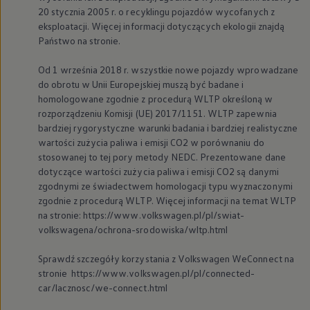
20 stycznia 2005 r. o recyklingu pojazdów wycofanych z
eksploatacji. Więcej informacji dotyczących ekologii znajdą
Państwo na stronie.
Od 1 września 2018 r. wszystkie nowe pojazdy wprowadzane
do obrotu w Unii Europejskiej muszą być badane i
homologowane zgodnie z procedurą WLTP określoną w
rozporządzeniu Komisji (UE) 2017/1151. WLTP zapewnia
bardziej rygorystyczne warunki badania i bardziej realistyczne
wartości zużycia paliwa i emisji CO2 w porównaniu do
stosowanej to tej pory metody NEDC. Prezentowane dane
dotyczące wartości zużycia paliwa i emisji CO2 są danymi
zgodnymi ze świadectwem homologacji typu wyznaczonymi
zgodnie z procedurą WLTP. Więcej informacji na temat WLTP
na stronie: https://www.volkswagen.pl/pl/swiat-
volkswagena/ochrona-srodowiska/wltp.html
Sprawdź szczegóły korzystania z
Volkswagen
WeConnect na
stronie https://www.volkswagen.pl/pl/connected-
car/lacznosc/we-connect.html