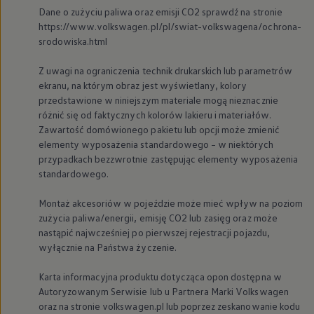
We Charge
Dane o zużyciu paliwa oraz emisji CO2 sprawdź na stronie
Strefa kierowcy
https://www.volkswagen.pl/pl/swiat-volkswagena/ochrona-
Elektroniczna Instrukcja Obsługi
srodowiska.html
Informacje dla klientów
Informator o pojeździe
Z uwagi na ograniczenia technik drukarskich lub parametrów
Gwarancje
Lampki ostrzegawcze i sygnalizacyjne
ekranu, na którym obraz jest wyświetlany, kolory
Starsze modele i generacje – archiwum oraz da
przedstawione w niniejszym materiale mogą nieznacznie
Certyfikaty
różnić się od faktycznych kolorów lakieru i materiałów.
Wszystkie usługi
Zawartość domówionego pakietu lub opcji może zmienić
Oferty serwisowe
elementy wyposażenia standardowego – w niektórych
Dla przyszłych użytkowników Volkswagena
przypadkach bezzwrotnie zastępując elementy wyposażenia
Dla obecnych użytkowników Volkswagena
Sezonowe usługi serwisowe
standardowego.
Korzyści autoryzowanego serwisowania
Informacje dla warsztatów
Montaż akcesoriów w pojeździe może mieć wpływ na poziom
Świat Volkswagena
zużycia paliwa/energii, emisję CO2 lub zasięg oraz może
Volkswagen Magazine
nastąpić najwcześniej po pierwszej rejestracji pojazdu,
Lifestyle
wyłącznie na Państwa życzenie.
Eksploatacja
Samochody hybrydowe
SUV-y
Karta informacyjna produktu dotycząca opon dostępna w
Elektromobilność
Autoryzowanym Serwisie lub u Partnera Marki
Volkswagen
Rozwój
oraz na stronie volkswagen.pl lub poprzez zeskanowanie kodu
Technologia