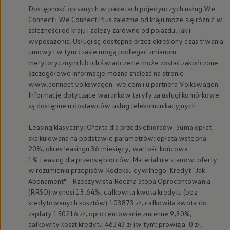
Dostępność opisanych w pakietach pojedynczych usług We
Connect i We Connect Plus zależnie od kraju może się różnić w
zależności od kraju i zależy zarówno od pojazdu, jak i
wyposażenia. Usługi są dostępne przez określony czas trwania
umowy i w tym czasie mogą podlegać zmianom
merytorycznym lub ich świadczenie może zostać zakończone.
Szczegółowe informacje można znaleźć na stronie
www.connect.volkswagen-we.com i u partnera
Volkswagen
.
Informacje dotyczące warunków taryfy za usługi komórkowe
są dostępne u dostawców usług telekomunikacyjnych.
Leasing klasyczny: Oferta dla przedsiębiorców. Suma opłat
skalkulowana na podstawie parametrów: opłata wstępna
20%, okres leasingu 36 miesięcy, wartość końcowa
1%.Leasing dla przedsiębiorców. Materiał nie stanowi oferty
w rozumieniu przepisów Kodeksu cywilnego. Kredyt "Jak
Abonament" - Rzeczywista Roczna Stopa Oprocentowania
(RRSO) wynosi 13,64%, całkowita kwota kredytu (bez
kredytowanych kosztów) 103873 zł, całkowita kwota do
zapłaty 150216 zł, oprocentowanie zmienne 9,30%,
całkowity koszt kredytu 46343 zł (w tym: prowizja 0 zł,