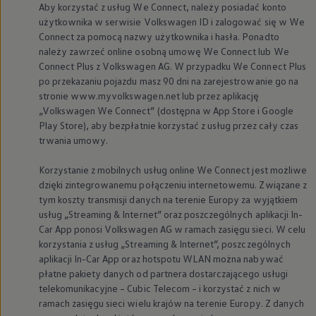
Aby korzystać z usług We Connect, należy posiadać konto
użytkownika w serwisie
Volkswagen
ID i zalogować się w We
Connect za pomocą nazwy użytkownika i hasła. Ponadto
należy zawrzeć online osobną umowę We Connect lub We
Connect Plus z
Volkswagen
AG. W przypadku We Connect Plus
po przekazaniu pojazdu masz 90 dni na zarejestrowanie go na
stronie www.myvolkswagen.net lub przez aplikację
„
Volkswagen
We Connect” (dostępna w App Store i Google
Play Store), aby bezpłatnie korzystać z usług przez cały czas
trwania umowy.
Korzystanie z mobilnych usług online We Connect jest możliwe
dzięki zintegrowanemu połączeniu internetowemu. Związane z
tym koszty transmisji danych na terenie Europy za wyjątkiem
usług „Streaming & Internet” oraz poszczególnych aplikacji In-
Car App ponosi
Volkswagen
AG w ramach zasięgu sieci. W celu
korzystania z usług „Streaming & Internet”, poszczególnych
aplikacji In-Car App oraz hotspotu WLAN można nabywać
płatne pakiety danych od partnera dostarczającego usługi
telekomunikacyjne – Cubic Telecom – i korzystać z nich w
ramach zasięgu sieci wielu krajów na terenie Europy. Z danych