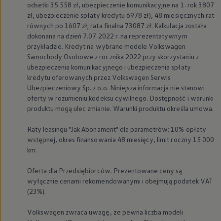
odsetki 35 558 zł, ubezpieczenie komunikacyjne na 1. rok 3807
zł, ubezpieczenie spłaty kredytu 6978 zł), 48 miesięcznych rat
równych po 1607 zł; rata finalna 73087 zł. Kalkulacja została
dokonana na dzień 7.07.2022 r. na reprezentatywnym
przykładzie. Kredyt na wybrane modele
Volkswagen
Samochody Osobowe z rocznika 2022 przy skorzystaniu z
ubezpieczenia komunikacyjnego i ubezpieczenia spłaty
kredytu oferowanych przez
Volkswagen
Serwis
Ubezpieczeniowy Sp. z o.o. Niniejsza informacja nie stanowi
oferty w rozumieniu kodeksu cywilnego. Dostępność i warunki
produktu mogą ulec zmianie. Warunki produktu określa umowa.
Raty leasingu "Jak Abonament" dla parametrów: 10% opłaty
wstępnej, okres finansowania 48 miesięcy, limit roczny 15 000
km.
Oferta dla Przedsiębiorców. Prezentowane ceny są
wyłącznie cenami rekomendowanymi i obejmują podatek VAT
(23%).
Volkswagen
zwraca uwagę, że pewna liczba modeli