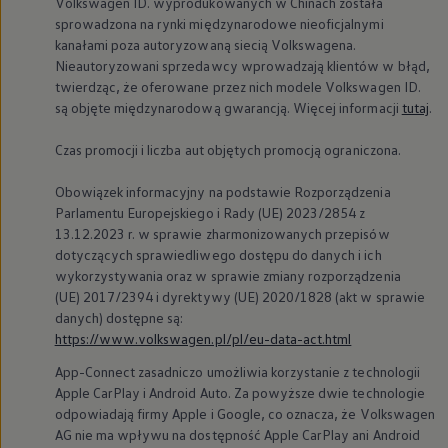
Volkswagen
ID. wyprodukowanych w Chinach została
sprowadzona na rynki międzynarodowe nieoficjalnymi
kanałami poza autoryzowaną siecią Volkswagena.
Nieautoryzowani sprzedawcy wprowadzają klientów w błąd,
twierdząc, że oferowane przez nich modele
Volkswagen
ID.
są objęte międzynarodową gwarancją. Więcej informacji
tutaj
.
Czas promocji i liczba aut objętych promocją ograniczona.
Obowiązek informacyjny na podstawie Rozporządzenia
Parlamentu Europejskiego i Rady (UE) 2023/2854 z
13.12.2023 r. w sprawie zharmonizowanych przepisów
dotyczących sprawiedliwego dostępu do danych i ich
wykorzystywania oraz w sprawie zmiany rozporządzenia
(UE) 2017/2394 i dyrektywy (UE) 2020/1828 (akt w sprawie
danych) dostępne są:
https://www.volkswagen.pl/pl/eu-data-act.html
App-Connect zasadniczo umożliwia korzystanie z technologii
Apple CarPlay i Android Auto. Za powyższe dwie technologie
odpowiadają firmy Apple i Google, co oznacza, że
Volkswagen
AG nie ma wpływu na dostępność Apple CarPlay ani Android