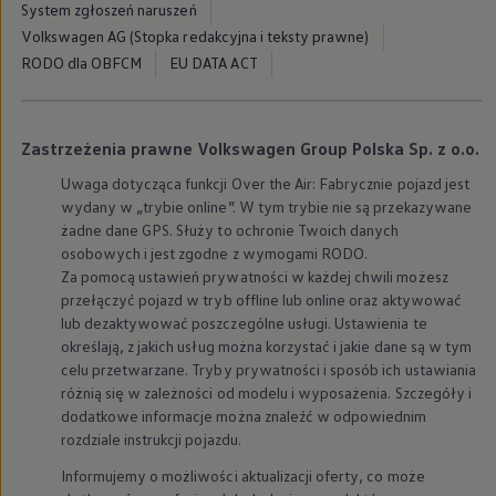
System zgłoszeń naruszeń
Modele sportowe
Leasing i najem dla firm
Volkswagen AG (Stopka redakcyjna i teksty prawne)
Leasing
RODO dla OBFCM
EU DATA ACT
Najem
Finansowanie aut używanych
Finansowanie dla firm
Kalkulator finansowy
Zastrzeżenia prawne Volkswagen Group Polska Sp. z o.o.
Kredyt i najem
Kredyt
Uwaga dotycząca funkcji Over the Air: Fabrycznie pojazd jest
Najem
wydany w „trybie online”. W tym trybie nie są przekazywane
Finansowanie aut używanych
Kalkulator finansowy
żadne dane GPS. Służy to ochronie Twoich danych
Ubezpieczenia i gwarancje
osobowych i jest zgodne z wymogami RODO.
Ubezpieczenia komunikacyjne
Za pomocą ustawień prywatności w każdej chwili możesz
Ubezpieczenie GAP/RTI
przełączyć pojazd w tryb offline lub online oraz aktywować
Gwarancje
lub dezaktywować poszczególne usługi. Ustawienia te
Zakup i finansowanie dla biznesu
określają, z jakich usług można korzystać i jakie dane są w tym
Leasing dla biznesu
Mała flota
celu przetwarzane. Tryby prywatności i sposób ich ustawiania
Duża flota
różnią się w zależności od modelu i wyposażenia. Szczegóły i
Elektromobilność dla firm
dodatkowe informacje można znaleźć w odpowiednim
Skonfiguruj Volkswagena
rozdziale instrukcji pojazdu.
Poradnik kupującego
Volkswagen dla biznesu
Informujemy o możliwości aktualizacji oferty, co może
Serwis, akcesoria i aktualizacje